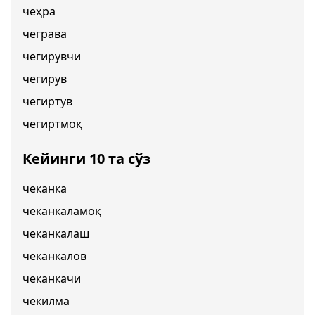
чеҳра
чеграва
чегирувчи
чегирув
чегиртув
чегиртмоқ
Кейинги 10 та сўз
чеканка
чеканкаламоқ
чеканкалаш
чеканкалов
чеканкачи
чекилма