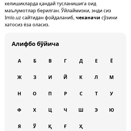
келишикларда қандай тусланишига оид
маълумотлар берилган. Ўйлаймизки, энди сиз
Imlo.uz
сайтидан фойдаланиб,
чеканачи
сўзини
хатосиз ёза оласиз.
Алифбо бўйича
А
Б
В
Г
Д
Е
Ё
Ж
З
И
Й
К
Л
М
Н
О
П
Р
С
Т
У
Ф
Х
Ц
Ч
Ш
Э
Ю
Я
Ў
Қ
Ғ
Ҳ