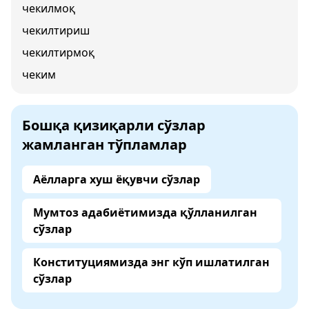
чекилмоқ
чекилтириш
чекилтирмоқ
чеким
Бошқа қизиқарли сўзлар
жамланган тўпламлар
Аёлларга хуш ёқувчи сўзлар
Мумтоз адабиётимизда қўлланилган
сўзлар
Конституциямизда энг кўп ишлатилган
сўзлар