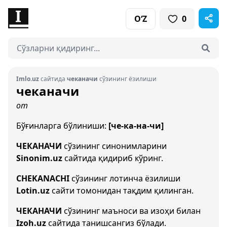
O‘Z
0
Imlo.uz
сайтида
чеканачи
сўзининг ёзилиши
чеканачи
от
Бўғинларга бўлиниши:
[че-ка-на-чи]
ЧЕКАНАЧИ
сўзининг синонимларини
Sinonim.uz
сайтида қидириб кўринг.
CHEKANACHI
сўзининг лотинча ёзилиши
Lotin.uz
сайти томонидан тақдим қилинган.
ЧЕКАНАЧИ
сўзининг маъноси ва изоҳи билан
Izoh.uz
сайтида танишсангиз бўлади.