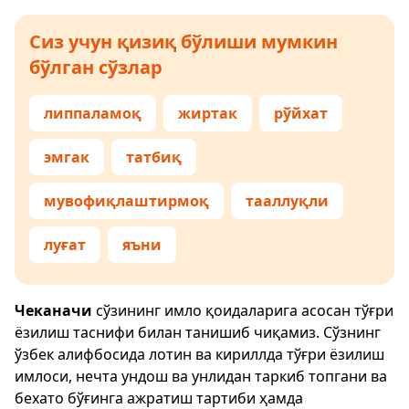
Сиз учун қизиқ бўлиши мумкин
бўлган сўзлар
липпаламоқ
жиртак
рўйхат
эмгак
татбиқ
мувофиқлаштирмоқ
тааллуқли
луғат
яъни
Чеканачи
сўзининг имло қоидаларига асосан тўғри
ёзилиш таснифи билан танишиб чиқамиз. Сўзнинг
ўзбек алифбосида лотин ва кириллда тўғри ёзилиш
имлоси, нечта ундош ва унлидан таркиб топгани ва
бехато бўғинга ажратиш тартиби ҳамда