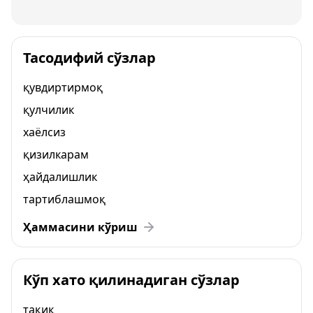
Тасодифий сўзлар
қувдиртирмоқ
қулчилик
хаёлсиз
қизилкарам
ҳайдалишлик
тартиблашмоқ
Ҳаммасини кўриш
Кўп хато қилинадиган сўзлар
тақиқ