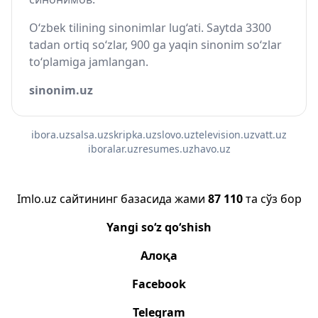
O‘zbek tilining sinonimlar lug‘ati. Saytda 3300
tadan ortiq so‘zlar, 900 ga yaqin sinonim so‘zlar
to‘plamiga jamlangan.
sinonim.uz
ibora.uz
salsa.uz
skripka.uz
slovo.uz
television.uz
vatt.uz
iboralar.uz
resumes.uz
havo.uz
Imlo.uz сайтининг базасида жами
87 110
та сўз бор
Yangi so‘z qo‘shish
Алоқа
Facebook
Telegram