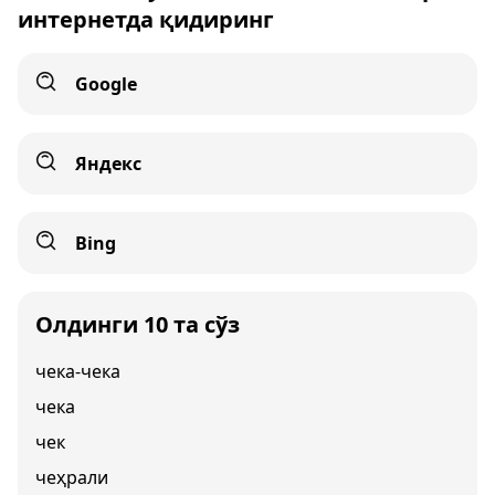
интернетда қидиринг
Google
Яндекс
Bing
Олдинги 10 та сўз
чека-чека
чека
чек
чеҳрали