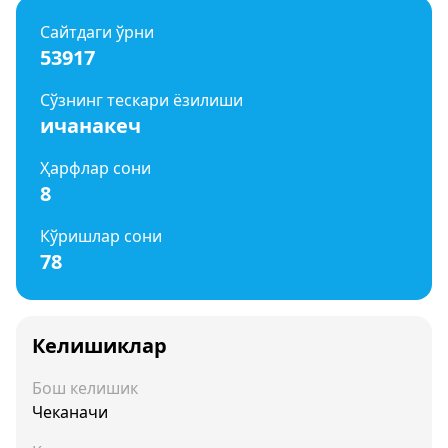
Сайтдаги ўрни
53917
Сўзнинг тескари ёзилиши
ичанакеч
Ҳарфлар сони
8
Кўришлар сони
78
Келишиклар
Бош келишик
Чеканачи