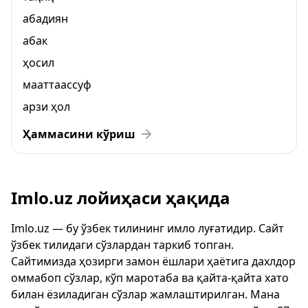
абадиян
абак
ҳосил
мааттаассуф
арзи ҳол
Ҳаммасини кўриш
Imlo.uz лойиҳаси ҳақида
Imlo.uz — бу ўзбек тилининг имло луғатидир. Сайт
ўзбек тилидаги сўзлардан таркиб топган.
Сайтимизда ҳозирги замон ёшлари ҳаётига дахлдор
оммабоп сўзлар, кўп маротаба ва қайта-қайта хато
билан ёзиладиган сўзлар жамлаштирилган. Мана