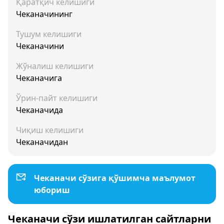
Қаратқич келишиги
Чеканачининг
Тушум келишиги
Чеканачини
Жўналиш келишиги
Чеканачига
Ўрин-пайт келишиги
Чеканачида
Чиқиш келишиги
Чеканачидан
Чеканачи сўзига қўшимча маълумот
юбориш
Чеканачи сўзи ишлатилган сайтларни