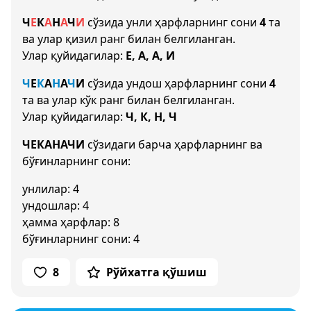
Ч
Е
К
А
Н
А
Ч
И
сўзида унли ҳарфларнинг сони
4
та
ва улар қизил ранг билан белгиланган.
Улар қуйидагилар:
Е, А, А, И
Ч
Е
К
А
Н
А
Ч
И
сўзида ундош ҳарфларнинг сони
4
та ва улар кўк ранг билан белгиланган.
Улар қуйидагилар:
Ч, К, Н, Ч
ЧЕКАНАЧИ
сўзидаги барча ҳарфларнинг ва
бўғинларнинг сони:
унлилар: 4
ундошлар: 4
ҳамма ҳарфлар: 8
бўғинларнинг сони: 4
8
Рўйхатга қўшиш