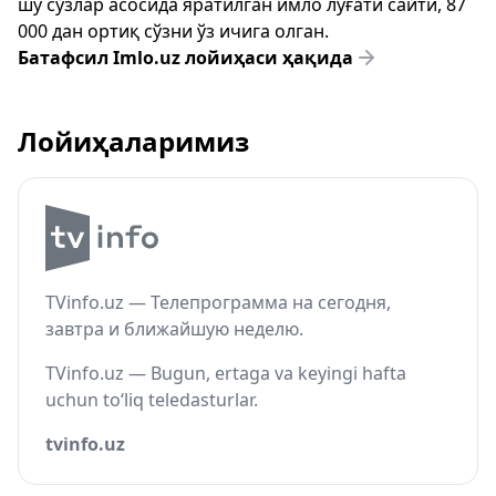
шу сўзлар асосида яратилган имло луғати сайти, 87
000 дан ортиқ сўзни ўз ичига олган.
Батафсил Imlo.uz лойиҳаси ҳақида
Лойиҳаларимиз
TVinfo.uz — Телепрограмма на сегодня,
завтра и ближайшую неделю.
TVinfo.uz — Bugun, ertaga va keyingi hafta
uchun to‘liq teledasturlar.
tvinfo.uz