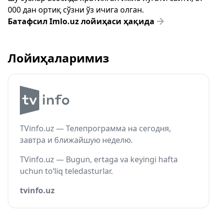
000 дан ортиқ сўзни ўз ичига олган.
Батафсил Imlo.uz лойиҳаси ҳақида
Лойиҳаларимиз
TVinfo.uz — Телепрограмма на сегодня,
завтра и ближайшую неделю.
TVinfo.uz — Bugun, ertaga va keyingi hafta
uchun to‘liq teledasturlar.
tvinfo.uz