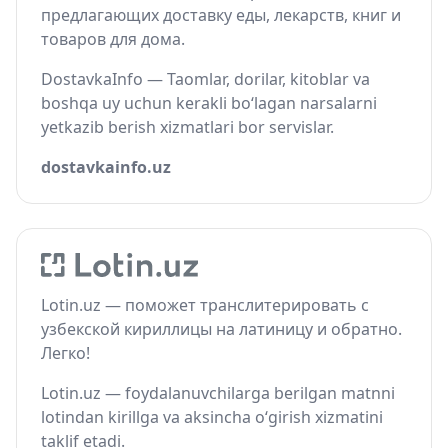
предлагающих доставку еды, лекарств, книг и
товаров для дома.
DostavkaInfo — Taomlar, dorilar, kitoblar va
boshqa uy uchun kerakli bo‘lagan narsalarni
yetkazib berish xizmatlari bor servislar.
dostavkainfo.uz
Lotin.uz — поможет транслитерировать с
узбекской кириллицы на латиницу и обратно.
Легко!
Lotin.uz — foydalanuvchilarga berilgan matnni
lotindan kirillga va aksincha o‘girish xizmatini
taklif etadi.