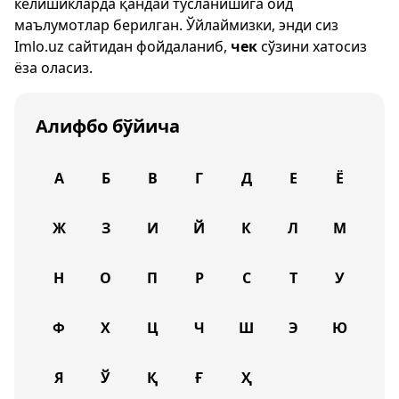
келишикларда қандай тусланишига оид
маълумотлар берилган. Ўйлаймизки, энди сиз
Imlo.uz
сайтидан фойдаланиб,
чек
сўзини хатосиз
ёза оласиз.
Алифбо бўйича
А
Б
В
Г
Д
Е
Ё
Ж
З
И
Й
К
Л
М
Н
О
П
Р
С
Т
У
Ф
Х
Ц
Ч
Ш
Э
Ю
Я
Ў
Қ
Ғ
Ҳ