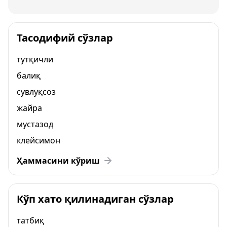
Тасодифий сўзлар
тутқичли
балиқ
сувлуқсоз
жайра
мустазод
клейсимон
Ҳаммасини кўриш
Кўп хато қилинадиган сўзлар
татбиқ