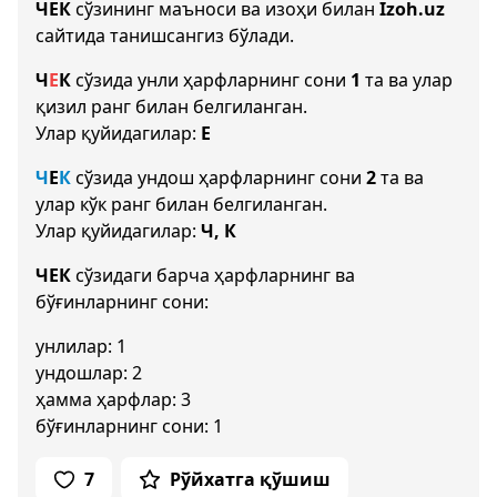
ЧЕК
сўзининг маъноси ва изоҳи билан
Izoh.uz
сайтида танишсангиз бўлади.
Ч
Е
К
сўзида унли ҳарфларнинг сони
1
та ва улар
қизил ранг билан белгиланган.
Улар қуйидагилар:
Е
Ч
Е
К
сўзида ундош ҳарфларнинг сони
2
та ва
улар кўк ранг билан белгиланган.
Улар қуйидагилар:
Ч, К
ЧЕК
сўзидаги барча ҳарфларнинг ва
бўғинларнинг сони:
унлилар: 1
ундошлар: 2
ҳамма ҳарфлар: 3
бўғинларнинг сони: 1
7
Рўйхатга қўшиш