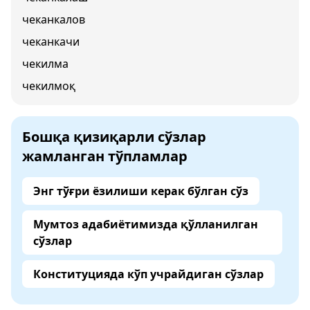
чеканкалов
чеканкачи
чекилма
чекилмоқ
Бошқа қизиқарли сўзлар
жамланган тўпламлар
Энг тўғри ёзилиши керак бўлган сўз
Мумтоз адабиётимизда қўлланилган
сўзлар
Конституцияда кўп учрайдиган сўзлар