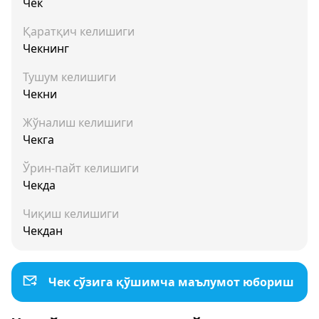
Чек
Қаратқич келишиги
Чекнинг
Тушум келишиги
Чекни
Жўналиш келишиги
Чекга
Ўрин-пайт келишиги
Чекда
Чиқиш келишиги
Чекдан
Чек сўзига қўшимча маълумот юбориш