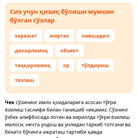
Сиз учун қизиқ бўлиши мумкин
бўлган сўзлар
харажат
жиртак
навшадил
дакирламоқ
объект
таҳқирламоқ
ор
тўлдириш
тезлаш
Чек
сўзининг имло қоидаларига асосан тўғри
ёзилиш таснифи билан танишиб чиқамиз. Сўзнинг
ўзбек алифбосида лотин ва кириллда тўғри ёзилиш
имлоси, нечта ундош ва унлидан таркиб топгани ва
бехато бўғинга ажратиш тартиби ҳамда