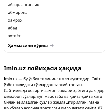
абгорланганлик
абжирона
ҳамроҳ
абад
эҳтиёт
Ҳаммасини кўриш
Imlo.uz лойиҳаси ҳақида
Imlo.uz — бу ўзбек тилининг имло луғатидир. Сайт
ўзбек тилидаги сўзлардан таркиб топган.
Сайтимизда ҳозирги замон ёшлари ҳаётига дахлдор
оммабоп сўзлар, кўп маротаба ва қайта-қайта хато
билан ёзиладиган сўзлар жамлаштирилган. Мана
шу сўзлар асосида яратилган имло луғати сайти, 87