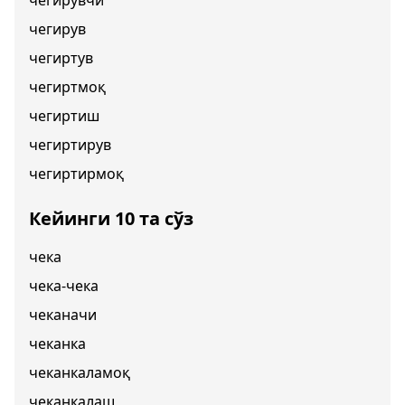
чегирувчи
чегирув
чегиртув
чегиртмоқ
чегиртиш
чегиртирув
чегиртирмоқ
Кейинги 10 та сўз
чека
чека-чека
чеканачи
чеканка
чеканкаламоқ
чеканкалаш