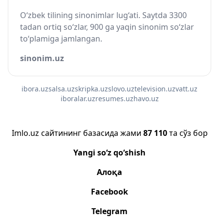
O‘zbek tilining sinonimlar lug‘ati. Saytda 3300
tadan ortiq so‘zlar, 900 ga yaqin sinonim so‘zlar
to‘plamiga jamlangan.
sinonim.uz
ibora.uz
salsa.uz
skripka.uz
slovo.uz
television.uz
vatt.uz
iboralar.uz
resumes.uz
havo.uz
Imlo.uz сайтининг базасида жами
87 110
та сўз бор
Yangi so‘z qo‘shish
Алоқа
Facebook
Telegram