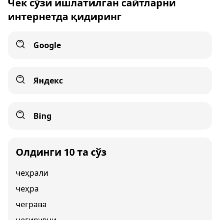
Чек сўзи ишлатилган сайтларни
интернетда қидиринг
Google
Яндекс
Bing
Олдинги 10 та сўз
чеҳрали
чеҳра
чеграва