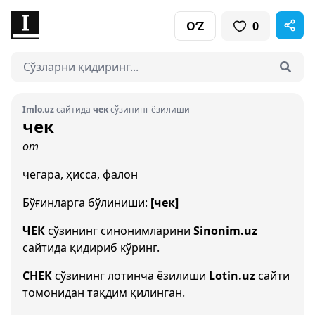
O‘Z
0
Imlo.uz
сайтида
чек
сўзининг ёзилиши
чек
от
чегара, ҳисса, фалон
Бўғинларга бўлиниши:
[чек]
ЧЕК
сўзининг синонимларини
Sinonim.uz
сайтида қидириб кўринг.
CHEK
сўзининг лотинча ёзилиши
Lotin.uz
сайти
томонидан тақдим қилинган.