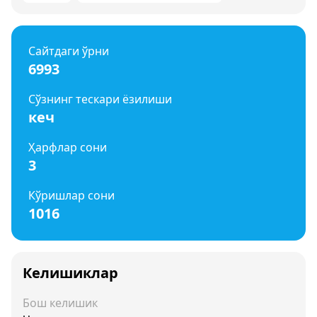
Сайтдаги ўрни
6993
Сўзнинг тескари ёзилиши
кеч
Ҳарфлар сони
3
Кўришлар сони
1016
Келишиклар
Бош келишик