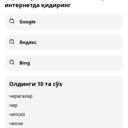
интернетда қидиринг
Google
Яндекс
Bing
Олдинги 10 та сўз
черагалар
чер
чепсиз
чепли