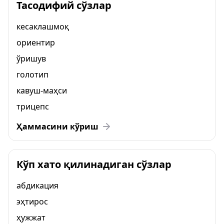
Тасодифий сўзлар
кесаклашмоқ
ориентир
ўришув
голотип
кавуш-маҳси
трицепс
Ҳаммасини кўриш
Кўп хато қилинадиган сўзлар
абдикация
эҳтирос
ҳужжат