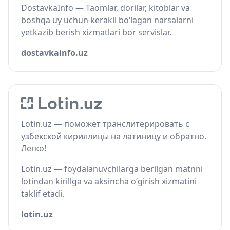
DostavkaInfo — Taomlar, dorilar, kitoblar va
boshqa uy uchun kerakli bo‘lagan narsalarni
yetkazib berish xizmatlari bor servislar.
dostavkainfo.uz
Lotin.uz — поможет транслитерировать с
узбекской кириллицы на латиницу и обратно.
Легко!
Lotin.uz — foydalanuvchilarga berilgan matnni
lotindan kirillga va aksincha o‘girish xizmatini
taklif etadi.
lotin.uz