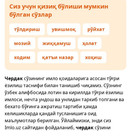
Сиз учун қизиқ бўлиши мумкин
бўлган сўзлар
тўлдириш
увишмоқ
рўйхат
мозий
жиққамуш
ҳолат
ходим
қатъи назар
хоҳиш
Чердак
сўзининг имло қоидаларига асосан тўғри
ёзилиш таснифи билан танишиб чиқамиз. Сўзнинг
ўзбек алифбосида лотин ва кириллда тўғри ёзилиш
имлоси, нечта ундош ва унлидан таркиб топгани ва
бехато бўғинга ажратиш тартиби ҳамда
келишикларда қандай тусланишига оид
маълумотлар берилган. Ўйлаймизки, энди сиз
Imlo.uz
сайтидан фойдаланиб,
чердак
сўзини