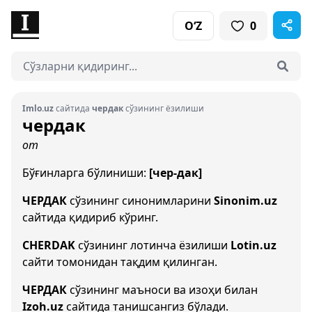
O‘Z
0
Imlo.uz
сайтида
чердак
сўзининг ёзилиши
чердак
от
Бўғинларга бўлиниши:
[чер-дак]
ЧЕРДАК
сўзининг синонимларини
Sinonim.uz
сайтида қидириб кўринг.
CHERDAK
сўзининг лотинча ёзилиши
Lotin.uz
сайти томонидан тақдим қилинган.
ЧЕРДАК
сўзининг маъноси ва изоҳи билан
Izoh.uz
сайтида танишсангиз бўлади.