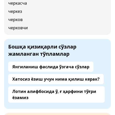
черкасча
черкез
черков
черковчи
Бошқа қизиқарли сўзлар
жамланган тўпламлар
Янгиланиш фаслида ўзгача сўзлар
Хатосиз ёзиш учун нима қилиш керак?
Лотин алифбосида ў, ғ ҳарфини тўғри
ёзамиз