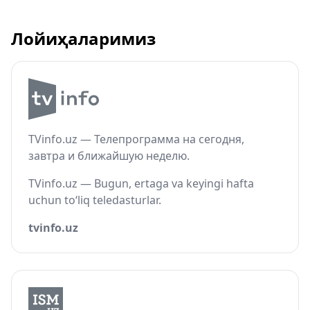
Лойиҳаларимиз
TVinfo.uz — Телепрограмма на сегодня,
завтра и ближайшую неделю.
TVinfo.uz — Bugun, ertaga va keyingi hafta
uchun to‘liq teledasturlar.
tvinfo.uz