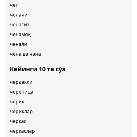
чеп
ченачи
ченасиз
ченамоқ
ченали
чена ва чана
Кейинги 10 та сўз
чердакли
черепица
черик
чериклар
черкас
черкаслар