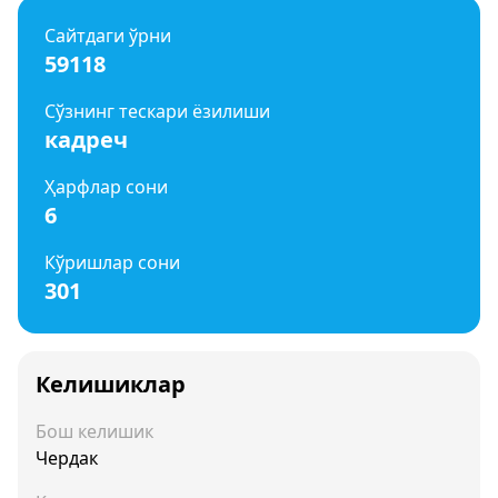
Сайтдаги ўрни
59118
Сўзнинг тескари ёзилиши
кадреч
Ҳарфлар сони
6
Кўришлар сони
301
Келишиклар
Бош келишик
Чердак