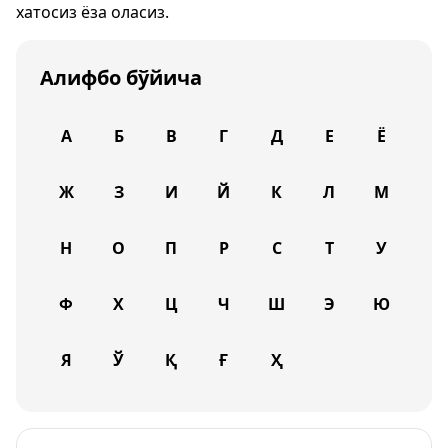
хатосиз ёза оласиз.
Алифбо бўйича
А
Б
В
Г
Д
Е
Ё
Ж
З
И
Й
К
Л
М
Н
О
П
Р
С
Т
У
Ф
Х
Ц
Ч
Ш
Э
Ю
Я
Ў
Қ
Ғ
Ҳ