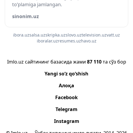
to‘plamiga jamlangan.
sinonim.uz
ibora.uz
salsa.uz
skripka.uz
slovo.uz
television.uz
vatt.uz
iboralar.uz
resumes.uz
havo.uz
Imlo.uz сайтининг базасида жами
87 110
та сўз бор
Yangi so‘z qo‘shish
Алоқа
Facebook
Telegram
Instagram
© Imlo.uz — Ўзбек тилининг имло луғати, 2014–2026