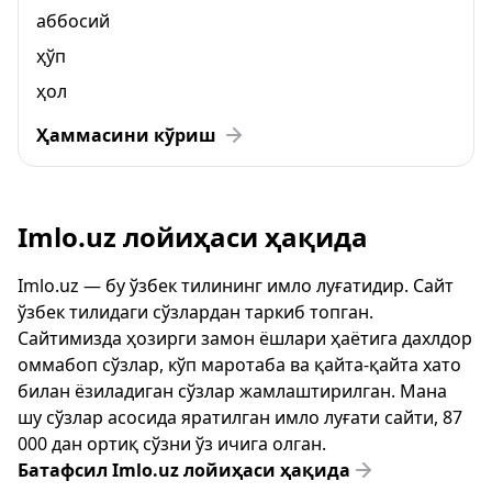
аббосий
ҳўп
ҳол
Ҳаммасини кўриш
Imlo.uz лойиҳаси ҳақида
Imlo.uz — бу ўзбек тилининг имло луғатидир. Сайт
ўзбек тилидаги сўзлардан таркиб топган.
Сайтимизда ҳозирги замон ёшлари ҳаётига дахлдор
оммабоп сўзлар, кўп маротаба ва қайта-қайта хато
билан ёзиладиган сўзлар жамлаштирилган. Мана
шу сўзлар асосида яратилган имло луғати сайти, 87
000 дан ортиқ сўзни ўз ичига олган.
Батафсил Imlo.uz лойиҳаси ҳақида