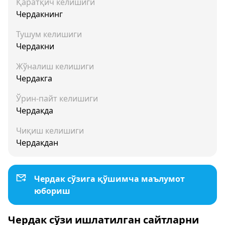
Қаратқич келишиги
Чердакнинг
Тушум келишиги
Чердакни
Жўналиш келишиги
Чердакга
Ўрин-пайт келишиги
Чердакда
Чиқиш келишиги
Чердакдан
Чердак сўзига қўшимча маълумот
юбориш
Чердак сўзи ишлатилган сайтларни