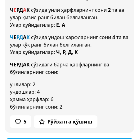
Ч
Е
Р
Д
А
К
сўзида унли ҳарфларнинг сони
2
та ва
улар қизил ранг билан белгиланган.
Улар қуйидагилар:
Е, А
Ч
Е
Р
Д
А
К
сўзида ундош ҳарфларнинг сони
4
та ва
улар кўк ранг билан белгиланган.
Улар қуйидагилар:
Ч, Р, Д, К
ЧЕРДАК
сўзидаги барча ҳарфларнинг ва
бўғинларнинг сони:
унлилар: 2
ундошлар: 4
ҳамма ҳарфлар: 6
бўғинларнинг сони: 2
5
Рўйхатга қўшиш