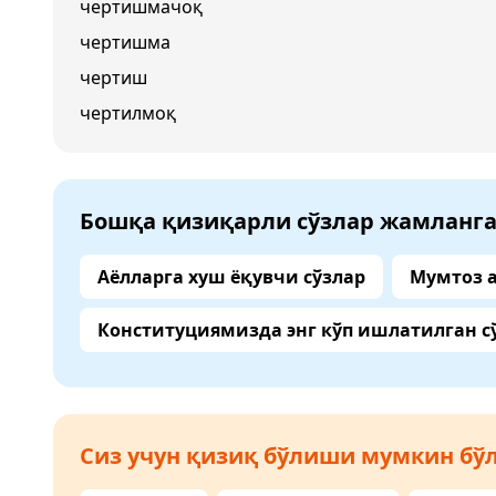
чертишмачоқ
чертишма
чертиш
чертилмоқ
Бошқа қизиқарли сўзлар жамланг
Аёлларга хуш ёқувчи сўзлар
Мумтоз 
Конституциямизда энг кўп ишлатилган с
Сиз учун қизиқ бўлиши мумкин бўл