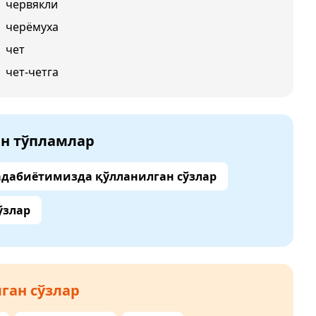
червякли
черёмуха
чет
чет-четга
ан тўпламлар
адабиётимизда қўлланилган сўзлар
ўзлар
ган сўзлар