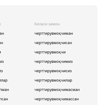
н
Келаси замон
ан
черттирувмоқчиман
ан
черттирувмоқчисан
и
черттирувмоқчи
из
черттирувмоқчимиз
из
черттирувмоқчисиз
илар
черттирувмоқчилар
япман
черттирувмоқчимасман
псан
черттирувмоқчимассан