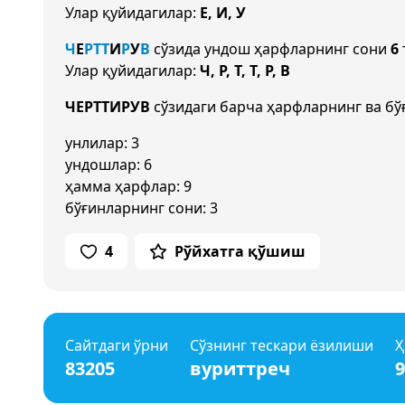
Улар қуйидагилар:
Е, И, У
Ч
Е
Р
Т
Т
И
Р
У
В
сўзида ундош ҳарфларнинг сони
6
Улар қуйидагилар:
Ч, Р, Т, Т, Р, В
ЧЕРТТИРУВ
сўзидаги барча ҳарфларнинг ва бў
унлилар: 3
ундошлар: 6
ҳамма ҳарфлар: 9
бўғинларнинг сони: 3
4
Рўйхатга қўшиш
Сайтдаги ўрни
Сўзнинг тескари ёзилиши
Ҳ
83205
вуриттреч
9