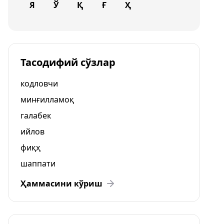
Я
Ў
Қ
Ғ
Ҳ
Тасодифий сўзлар
кодловчи
минғилламоқ
галабек
ийлов
фиқҳ
шаппати
Ҳаммасини кўриш