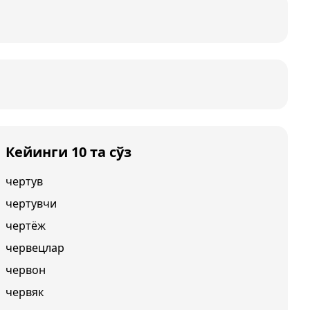
Кейинги 10 та сўз
чертув
чертувчи
чертёж
червецлар
червон
червяк