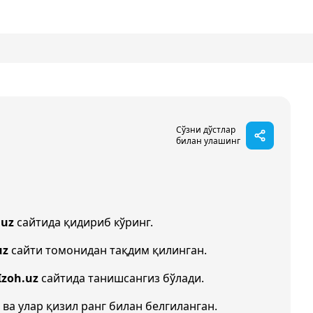
Сўзни дўстлар
билан улашинг
.uz
сайтида қидириб кўринг.
uz
сайти томонидан тақдим қилинган.
Izoh.uz
сайтида танишсангиз бўлади.
 ва улар қизил ранг билан белгиланган.