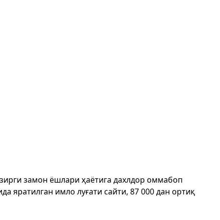
ҳозирги замон ёшлари ҳаётига дахлдор оммабоп
да яратилган имло луғати сайти, 87 000 дан ортиқ