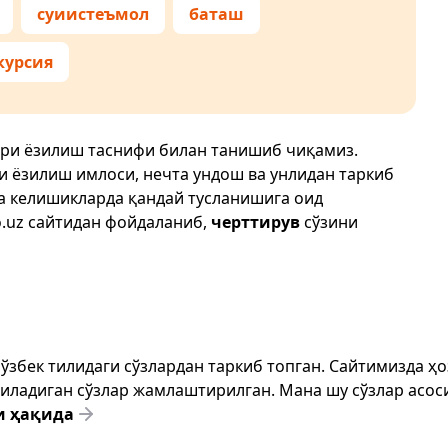
суиистеъмол
баташ
курсия
ғри ёзилиш таснифи билан танишиб чиқамиз.
ри ёзилиш имлоси, нечта ундош ва унлидан таркиб
да келишикларда қандай тусланишига оид
.uz
сайтидан фойдаланиб,
черттирув
сўзини
т ўзбек тилидаги сўзлардан таркиб топган. Сайтимизда 
ёзиладиган сўзлар жамлаштирилган. Мана шу сўзлар асоси
и ҳақида