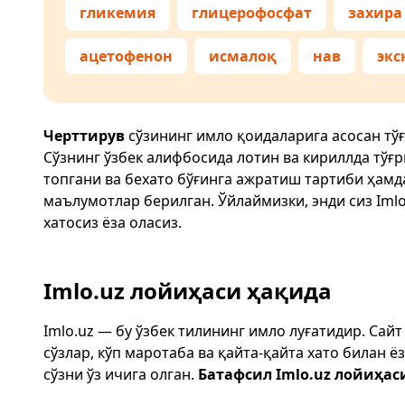
гликемия
глицерофосфат
захира
ацетофенон
исмалоқ
нав
экс
Черттирув
сўзининг имло қоидаларига асосан тў
Сўзнинг ўзбек алифбосида лотин ва кириллда тўғ
топгани ва бехато бўғинга ажратиш тартиби ҳам
маълумотлар берилган. Ўйлаймизки, энди сиз
Imlo
хатосиз ёза оласиз.
Imlo.uz лойиҳаси ҳақида
Imlo.uz — бу ўзбек тилининг имло луғатидир. Сай
сўзлар, кўп маротаба ва қайта-қайта хато билан 
сўзни ўз ичига олган.
Батафсил Imlo.uz лойиҳас