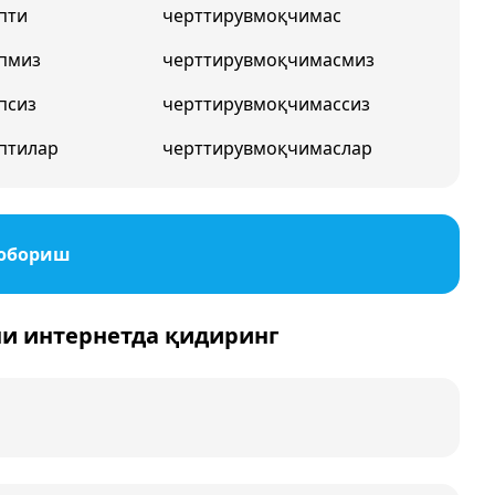
пти
черттирувмоқчимас
пмиз
черттирувмоқчимасмиз
псиз
черттирувмоқчимассиз
птилар
черттирувмоқчимаслар
 юбориш
ни интернетда қидиринг