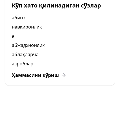
Кўп хато қилинадиган сўзлар
абиоз
навқиронлик
э
абжадхнонлик
аблаҳларча
аэроблар
Ҳаммасини кўриш