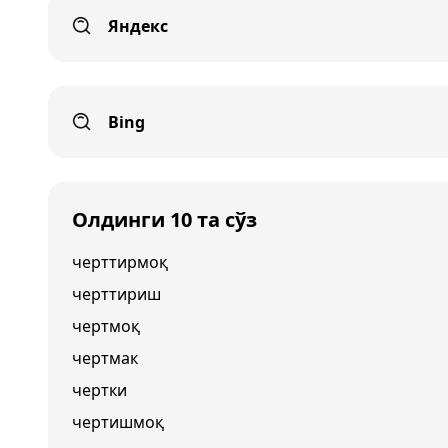
Яндекс
Bing
Олдинги 10 та сўз
черттирмоқ
черттириш
чертмоқ
чертмак
чертки
чертишмоқ