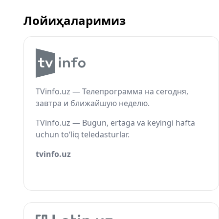
Лойиҳаларимиз
TVinfo.uz — Телепрограмма на сегодня,
завтра и ближайшую неделю.
TVinfo.uz — Bugun, ertaga va keyingi hafta
uchun to‘liq teledasturlar.
tvinfo.uz