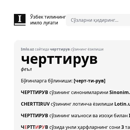
Ўзбек тилининг
имло луғати
Imlo.uz
сайтида
черттирув
сўзининг ёзилиши
черттирув
феъл
Бўғинларга бўлиниши:
[черт-ти-рув]
ЧЕРТТИРУВ
сўзининг синонимларини
Sinonim
CHERTTIRUV
сўзининг лотинча ёзилиши
Lotin.
ЧЕРТТИРУВ
сўзининг маъноси ва изоҳи билан
Ч
Е
Р
Т
Т
И
Р
У
В
сўзида унли ҳарфларнинг сони
3
та