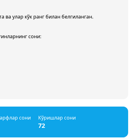
та ва улар кўк ранг билан белгиланган.
ғинларнинг сони:
арфлар сони
Кўришлар сони
72