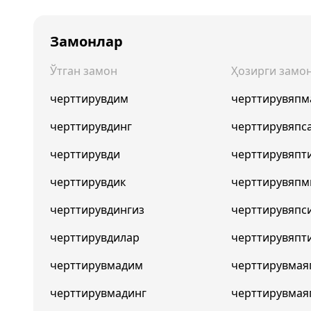
Замонлар
Ўтган замон
Ҳозирги замо
черттирувдим
черттирувяпм
черттирувдинг
черттирувяпс
черттирувди
черттирувяпт
черттирувдик
черттирувяпм
черттирувдингиз
черттирувяпс
черттирувдилар
черттирувяпт
черттирувмадим
черттирувма
черттирувмадинг
черттирувмая