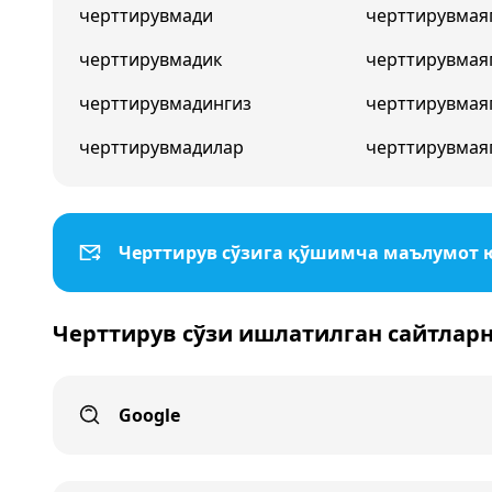
черттирувмади
черттирувмая
черттирувмадик
черттирувмая
черттирувмадингиз
черттирувмая
черттирувмадилар
черттирувмая
Черттирув сўзига қўшимча маълумот
Черттирув сўзи ишлатилган сайтлар
Google