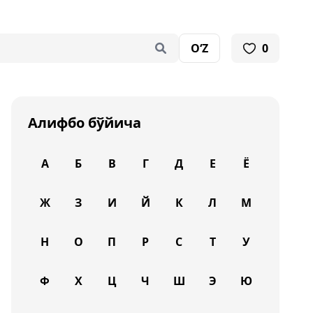
O‘Z
0
Алифбо бўйича
А
Б
В
Г
Д
Е
Ё
Ж
З
И
Й
К
Л
М
Н
О
П
Р
С
Т
У
Ф
Х
Ц
Ч
Ш
Э
Ю