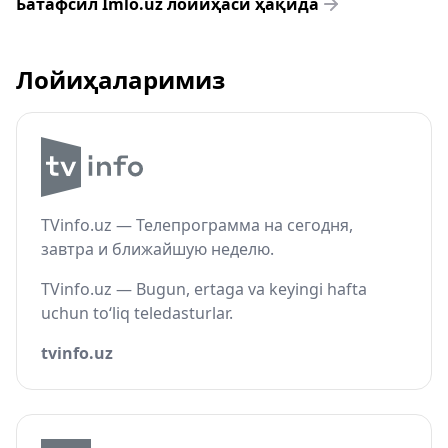
Батафсил Imlo.uz лойиҳаси ҳақида
Лойиҳаларимиз
TVinfo.uz — Телепрограмма на сегодня,
завтра и ближайшую неделю.
TVinfo.uz — Bugun, ertaga va keyingi hafta
uchun to‘liq teledasturlar.
tvinfo.uz