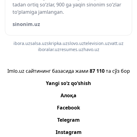
tadan ortiq so‘zlar, 900 ga yaqin sinonim so‘zlar
to‘plamiga jamlangan.
sinonim.uz
ibora.uz
salsa.uz
skripka.uz
slovo.uz
television.uz
vatt.uz
iboralar.uz
resumes.uz
havo.uz
Imlo.uz сайтининг базасида жами
87 110
та сўз бор
Yangi so‘z qo‘shish
Алоқа
Facebook
Telegram
Instagram