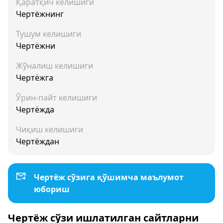
Қаратқич келишиги
Чертёжнинг
Тушум келишиги
Чертёжни
Жўналиш келишиги
Чертёжга
Ўрин-пайт келишиги
Чертёжда
Чиқиш келишиги
Чертёждан
Чертёж сўзига қўшимча маълумот
юбориш
Чертёж сўзи ишлатилган сайтларни