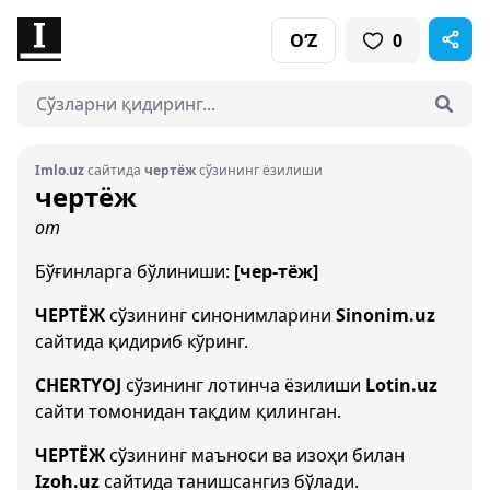
O‘Z
0
Imlo.uz
сайтида
чертёж
сўзининг ёзилиши
чертёж
от
Бўғинларга бўлиниши:
[чер-тёж]
ЧЕРТЁЖ
сўзининг синонимларини
Sinonim.uz
сайтида қидириб кўринг.
CHERTYOJ
сўзининг лотинча ёзилиши
Lotin.uz
сайти томонидан тақдим қилинган.
ЧЕРТЁЖ
сўзининг маъноси ва изоҳи билан
Izoh.uz
сайтида танишсангиз бўлади.