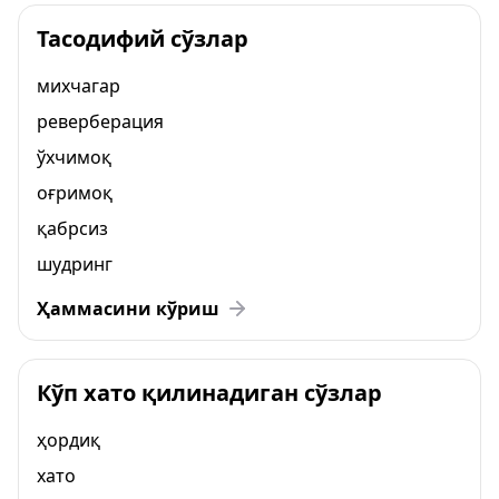
Тасодифий сўзлар
михчагар
реверберация
ўхчимоқ
оғримоқ
қабрсиз
шудринг
Ҳаммасини кўриш
Кўп хато қилинадиган сўзлар
ҳордиқ
хато