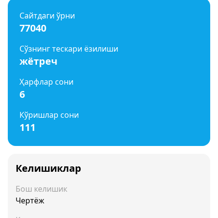
Сайтдаги ўрни
77040
Сўзнинг тескари ёзилиши
жётреч
Ҳарфлар сони
6
Кўришлар сони
111
Келишиклар
Бош келишик
Чертёж