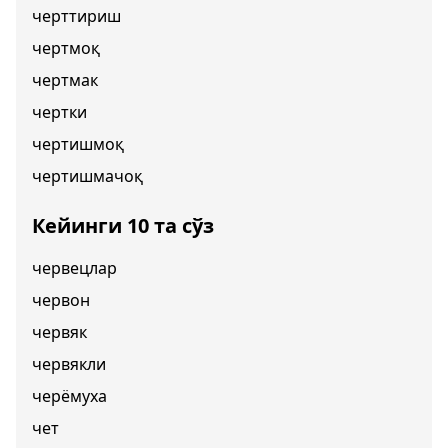
черттириш
чертмоқ
чертмак
чертки
чертишмоқ
чертишмачоқ
Кейинги 10 та сўз
червецлар
червон
червяк
червякли
черёмуха
чет