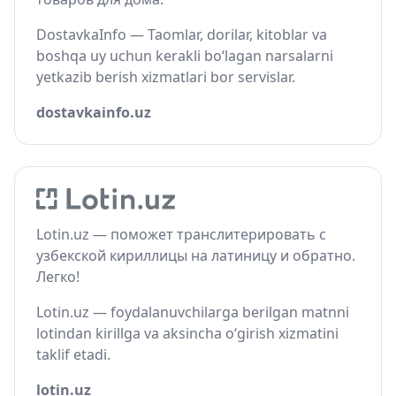
DostavkaInfo — Taomlar, dorilar, kitoblar va
boshqa uy uchun kerakli bo‘lagan narsalarni
yetkazib berish xizmatlari bor servislar.
dostavkainfo.uz
Lotin.uz — поможет транслитерировать с
узбекской кириллицы на латиницу и обратно.
Легко!
Lotin.uz — foydalanuvchilarga berilgan matnni
lotindan kirillga va aksincha o‘girish xizmatini
taklif etadi.
lotin.uz