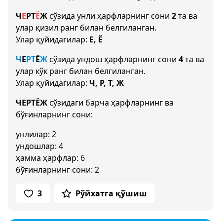
Ч
Е
Р
Т
Ё
Ж
сўзида унли ҳарфларнинг сони
2
та ва
улар қизил ранг билан белгиланган.
Улар қуйидагилар:
Е, Ё
Ч
Е
Р
Т
Ё
Ж
сўзида ундош ҳарфларнинг сони
4
та ва
улар кўк ранг билан белгиланган.
Улар қуйидагилар:
Ч, Р, Т, Ж
ЧЕРТЁЖ
сўзидаги барча ҳарфларнинг ва
бўғинларнинг сони:
унлилар: 2
ундошлар: 4
ҳамма ҳарфлар: 6
бўғинларнинг сони: 2
3
Рўйхатга қўшиш