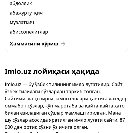
абдоллик
абажуртутқич
музлаткич
абиссопелитлар
Ҳаммасини кўриш
Imlo.uz лойиҳаси ҳақида
Imlo.uz — бу ўзбек тилининг имло луғатидир. Сайт
ўзбек тилидаги сўзлардан таркиб топган.
Сайтимизда ҳозирги замон ёшлари ҳаётига дахлдор
оммабоп сўзлар, кўп маротаба ва қайта-қайта хато
билан ёзиладиган сўзлар жамлаштирилган. Мана
шу сўзлар асосида яратилган имло луғати сайти, 87
000 дан ортиқ сўзни ўз ичига олган.