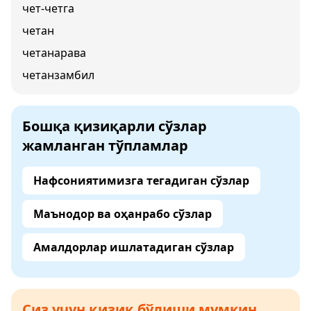
чет-четга
четан
четанарава
четанзамбил
Бошқа қизиқарли сўзлар
жамланган тўпламлар
Нафсониятимизга тегадиган сўзлар
Маънодор ва оҳанрабо сўзлар
Амалдорлар ишлатадиган сўзлар
Сиз учун қизиқ бўлиши мумкин