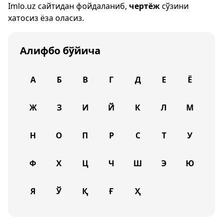
Imlo.uz
сайтидан фойдаланиб,
чертёж
сўзини
хатосиз ёза оласиз.
Алифбо бўйича
А
Б
В
Г
Д
Е
Ё
Ж
З
И
Й
К
Л
М
Н
О
П
Р
С
Т
У
Ф
Х
Ц
Ч
Ш
Э
Ю
Я
Ў
Қ
Ғ
Ҳ