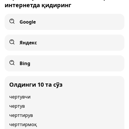
интернетда қидиринг
Google
Яндекс
Bing
Олдинги 10 та сўз
чертувчи
чертув
черттирув
черттирмоқ