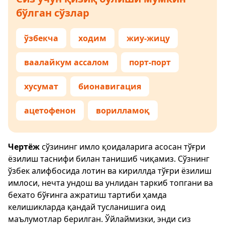
бўлган сўзлар
ўзбекча
ходим
жиу-жицу
ваалайкум ассалом
порт-порт
хусумат
бионавигация
ацетофенон
ворилламоқ
Чертёж
сўзининг имло қоидаларига асосан тўғри
ёзилиш таснифи билан танишиб чиқамиз. Сўзнинг
ўзбек алифбосида лотин ва кириллда тўғри ёзилиш
имлоси, нечта ундош ва унлидан таркиб топгани ва
бехато бўғинга ажратиш тартиби ҳамда
келишикларда қандай тусланишига оид
маълумотлар берилган. Ўйлаймизки, энди сиз