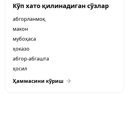
Кўп хато қилинадиган сўзлар
абгорланмоқ
макон
мубоҳаса
ҳоказо
абгор-абгашта
ҳосил
Ҳаммасини кўриш