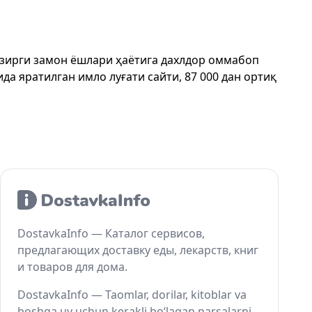
ҳозирги замон ёшлари ҳаётига дахлдор оммабоп
да яратилган имло луғати сайти, 87 000 дан ортиқ
DostavkaInfo — Каталог сервисов,
предлагающих доставку еды, лекарств, книг
и товаров для дома.
DostavkaInfo — Taomlar, dorilar, kitoblar va
boshqa uy uchun kerakli bo‘lagan narsalarni