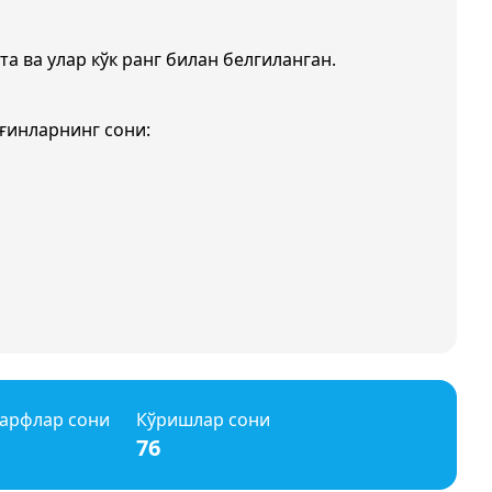
та ва улар кўк ранг билан белгиланган.
ғинларнинг сони:
арфлар сони
Кўришлар сони
76