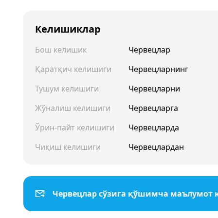
Келишиклар
Бош келишик
Червецлар
Қаратқич келишиги
Червецларнинг
Тушум келишиги
Червецларни
Жўналиш келишиги
Червецларга
Ўрин-пайт келишиги
Червецларда
Чиқиш келишиги
Червецлардан
Червецлар сўзига қўшимча маълумот