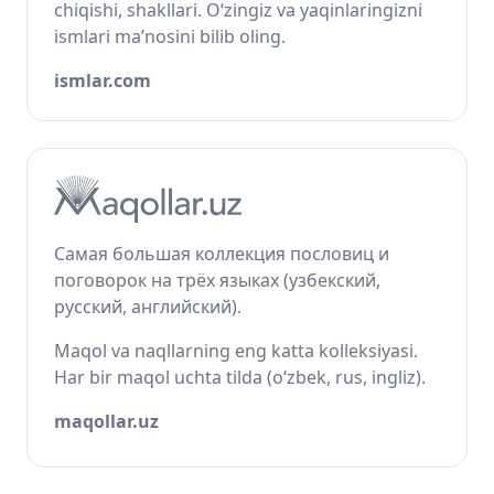
chiqishi, shakllari. O‘zingiz va yaqinlaringizni
ismlari ma’nosini bilib oling.
ismlar.com
Самая большая коллекция пословиц и
поговорок на трёх языках (узбекский,
русский, английский).
Maqol va naqllarning eng katta kolleksiyasi.
Har bir maqol uchta tilda (o‘zbek, rus, ingliz).
maqollar.uz