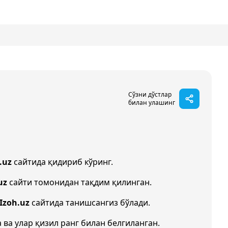
Сўзни дўстлар
билан улашинг
.uz
сайтида қидириб кўринг.
uz
сайти томонидан тақдим қилинган.
Izoh.uz
сайтида танишсангиз бўлади.
 ва улар қизил ранг билан белгиланган.