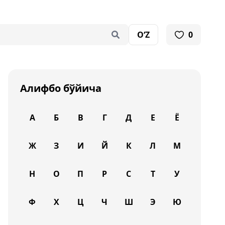
O‘Z
0
Алифбо бўйича
А
Б
В
Г
Д
Е
Ё
Ж
З
И
Й
К
Л
М
Н
О
П
Р
С
Т
У
Ф
Х
Ц
Ч
Ш
Э
Ю