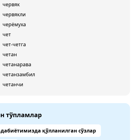
червяк
червякли
черёмуха
чет
чет-четга
четан
четанарава
четанзамбил
четанчи
ан тўпламлар
адабиётимизда қўлланилган сўзлар