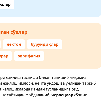
ўзлар
ган сўзлар
нектон
бурундиқлар
урар
эврифагия
ғри ёзилиш таснифи билан танишиб чиқамиз.
ри ёзилиш имлоси, нечта ундош ва унлидан таркиб
да келишикларда қандай тусланишига оид
.uz
сайтидан фойдаланиб,
червецлар
сўзини