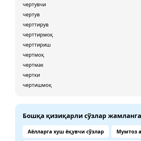
чертувчи
чертув
черттирув
черттирмоқ
черттириш
чертмоқ
чертмак
чертки
чертишмоқ
Бошқа қизиқарли сўзлар жамланг
Аёлларга хуш ёқувчи сўзлар
Мумтоз 