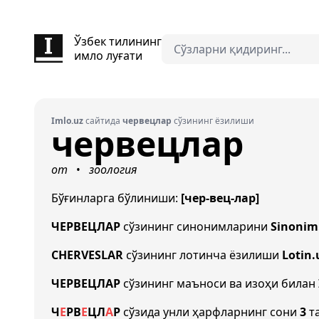
Ўзбек тилининг
имло луғати
Imlo.uz
сайтида
червецлар
сўзининг ёзилиши
червецлар
от
зоология
•
Бўғинларга бўлиниши:
[чер-вец-лар]
ЧЕРВЕЦЛАР
сўзининг синонимларини
Sinonim
CHERVESLAR
сўзининг лотинча ёзилиши
Lotin.
ЧЕРВЕЦЛАР
сўзининг маъноси ва изоҳи билан
Ч
Е
Р
В
Е
Ц
Л
А
Р
сўзида унли ҳарфларнинг сони
3
та