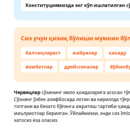
Конституциямизда энг кўп ишлатилган с
Сиз учун қизиқ бўлиши мумкин бўл
балчиқпараст
жайралар
какаду
вомбатлар
дрейссеналар
бўйинб
Червецлар
сўзининг имло қоидаларига асосан тў
Сўзнинг ўзбек алифбосида лотин ва кириллда тўғ
топгани ва бехато бўғинга ажратиш тартиби ҳам
маълумотлар берилган. Ўйлаймизки, энди сиз
Imlo
хатосиз ёза оласиз.