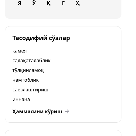
Я
Ў
Қ
Ғ
Ҳ
Тасодифий сўзлар
камея
садақаталаблик
тўлқинламоқ
намтоблик
саёзлаштириш
иннана
Ҳаммасини кўриш