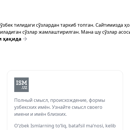
т ўзбек тилидаги сўзлардан таркиб топган. Сайтимизда 
ёзиладиган сўзлар жамлаштирилган. Мана шу сўзлар асоси
и ҳақида
Полный смысл, происхождение, формы
узбекских имён. Узнайте смысл своего
имени и имён близких.
O‘zbek Ismlarning to‘liq, batafsil ma’nosi, kelib