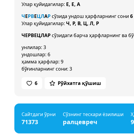
Улар қуйидагилар:
Е, Е, А
Ч
Е
Р
В
Е
Ц
Л
А
Р
сўзида ундош ҳарфларнинг сони
6
Улар қуйидагилар:
Ч, Р, В, Ц, Л, Р
ЧЕРВЕЦЛАР
сўзидаги барча ҳарфларнинг ва бў
унлилар: 3
ундошлар: 6
ҳамма ҳарфлар: 9
бўғинларнинг сони: 3
6
Рўйхатга қўшиш
Сайтдаги ўрни
Сўзнинг тескари ёзилиши
Ҳ
71373
ралцевреч
9