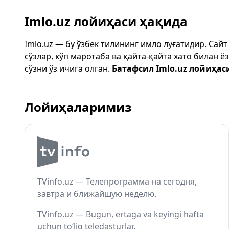
Imlo.uz лойиҳаси ҳақида
Imlo.uz — бу ўзбек тилининг имло луғатидир. Сай
сўзлар, кўп маротаба ва қайта-қайта хато билан 
сўзни ўз ичига олган.
Батафсил Imlo.uz лойиҳас
Лойиҳаларимиз
TVinfo.uz — Телепрограмма на сегодня,
завтра и ближайшую неделю.
TVinfo.uz — Bugun, ertaga va keyingi hafta
uchun to‘liq teledasturlar.