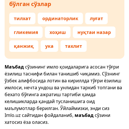
бўлган сўзлар
тилхат
ординаторлик
луғат
гликемия
хоҳиш
нуқтаи назар
қанжиқ
ука
тахлит
Маъбад
сўзининг имло қоидаларига асосан тўғри
ёзилиш таснифи билан танишиб чиқамиз. Сўзнинг
ўзбек алифбосида лотин ва кириллда тўғри ёзилиш
имлоси, нечта ундош ва унлидан таркиб топгани ва
бехато бўғинга ажратиш тартиби ҳамда
келишикларда қандай тусланишига оид
маълумотлар берилган. Ўйлаймизки, энди сиз
Imlo.uz
сайтидан фойдаланиб,
маъбад
сўзини
хатосиз ёза оласиз.