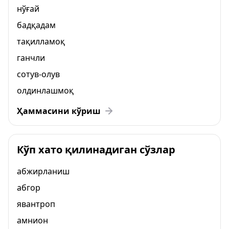
нўғай
бадқадам
тақилламоқ
ганчли
сотув-олув
олдинлашмоқ
Ҳаммасини кўриш
Кўп хато қилинадиган сўзлар
абжирланиш
абгор
явантроп
амнион