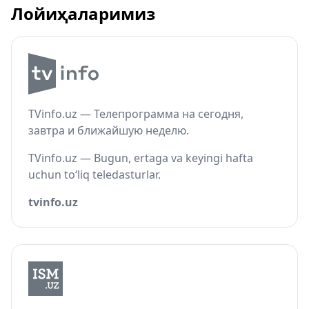
Лойиҳаларимиз
TVinfo.uz — Телепрограмма на сегодня,
завтра и ближайшую неделю.
TVinfo.uz — Bugun, ertaga va keyingi hafta
uchun to‘liq teledasturlar.
tvinfo.uz