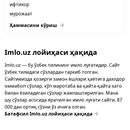
ифтихор
мурожаат
Ҳаммасини кўриш
Imlo.uz лойиҳаси ҳақида
Imlo.uz — бу ўзбек тилининг имло луғатидир. Сайт
ўзбек тилидаги сўзлардан таркиб топган.
Сайтимизда ҳозирги замон ёшлари ҳаётига дахлдор
оммабоп сўзлар, кўп маротаба ва қайта-қайта хато
билан ёзиладиган сўзлар жамлаштирилган. Мана
шу сўзлар асосида яратилган имло луғати сайти, 87
000 дан ортиқ сўзни ўз ичига олган.
Батафсил Imlo.uz лойиҳаси ҳақида