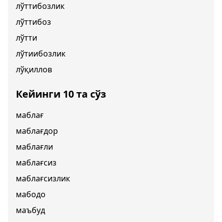
лўттибозлик
лўттибоз
лўтти
лўтиибозлик
лўқиллов
Кейинги 10 та сўз
маблағ
маблағдор
маблағли
маблағсиз
маблағсизлик
мабодо
маъбуд