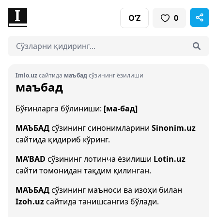
O‘Z
0
Imlo.uz
сайтида
маъбад
сўзининг ёзилиши
маъбад
Бўғинларга бўлиниши:
[ма-бад]
МАЪБАД
сўзининг синонимларини
Sinonim.uz
сайтида қидириб кўринг.
MA’BAD
сўзининг лотинча ёзилиши
Lotin.uz
сайти томонидан тақдим қилинган.
МАЪБАД
сўзининг маъноси ва изоҳи билан
Izoh.uz
сайтида танишсангиз бўлади.