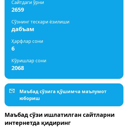
Сайтдаги ўрни
2659
Сўзнинг тескари ёзилиши
дабъам
Ҳарфлар сони
6
Кўришлар сони
2068
Маъбад сўзига қўшимча маълумот
юбориш
Маъбад сўзи ишлатилган сайтларни
интернетда қидиринг