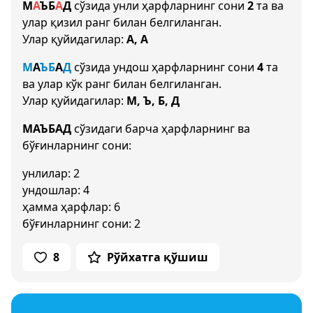
М
А
Ъ
Б
А
Д
сўзида унли ҳарфларнинг сони
2
та ва
улар қизил ранг билан белгиланган.
Улар қуйидагилар:
А, А
М
А
Ъ
Б
А
Д
сўзида ундош ҳарфларнинг сони
4
та
ва улар кўк ранг билан белгиланган.
Улар қуйидагилар:
М, Ъ, Б, Д
МАЪБАД
сўзидаги барча ҳарфларнинг ва
бўғинларнинг сони:
унлилар: 2
ундошлар: 4
ҳамма ҳарфлар: 6
бўғинларнинг сони: 2
8
Рўйхатга қўшиш