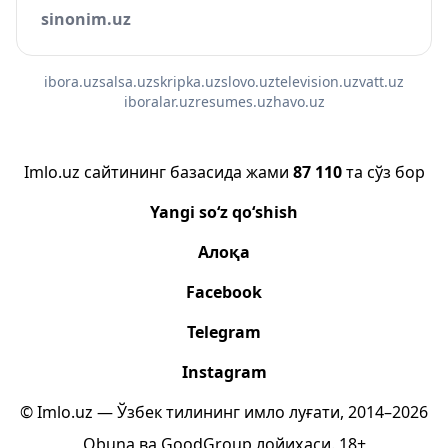
sinonim.uz
ibora.uz
salsa.uz
skripka.uz
slovo.uz
television.uz
vatt.uz
iboralar.uz
resumes.uz
havo.uz
Imlo.uz сайтининг базасида жами
87 110
та сўз бор
Yangi so‘z qo‘shish
Алоқа
Facebook
Telegram
Instagram
© Imlo.uz — Ўзбек тилининг имло луғати, 2014–2026
Obuna
ва
GoodGroup
лойиҳаси.
18+