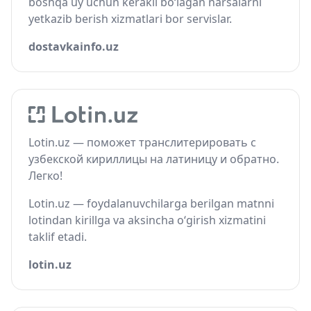
boshqa uy uchun kerakli bo‘lagan narsalarni
yetkazib berish xizmatlari bor servislar.
dostavkainfo.uz
Lotin.uz — поможет транслитерировать с
узбекской кириллицы на латиницу и обратно.
Легко!
Lotin.uz — foydalanuvchilarga berilgan matnni
lotindan kirillga va aksincha o‘girish xizmatini
taklif etadi.
lotin.uz