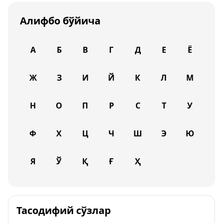
Алифбо бўйича
А
Б
В
Г
Д
Е
Ё
Ж
З
И
Й
К
Л
М
Н
О
П
Р
С
Т
У
Ф
Х
Ц
Ч
Ш
Э
Ю
Я
Ў
Қ
Ғ
Ҳ
Тасодифий сўзлар