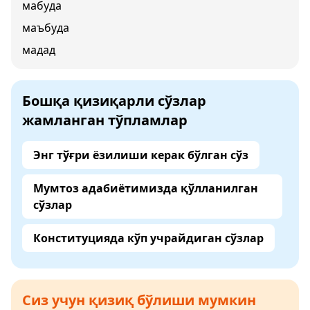
мабуда
маъбуда
мадад
Бошқа қизиқарли сўзлар
жамланган тўпламлар
Энг тўғри ёзилиши керак бўлган сўз
Мумтоз адабиётимизда қўлланилган
сўзлар
Конституцияда кўп учрайдиган сўзлар
Сиз учун қизиқ бўлиши мумкин