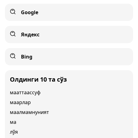
Google
Яндекс
Bing
Олдинги 10 та сўз
мааттаассуф
маарлар
маалмамнуният
ма
лўя