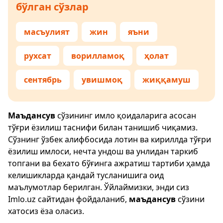
бўлган сўзлар
масъулият
жин
яъни
рухсат
ворилламоқ
ҳолат
сентябрь
увишмоқ
жиққамуш
Маъдансув
сўзининг имло қоидаларига асосан
тўғри ёзилиш таснифи билан танишиб чиқамиз.
Сўзнинг ўзбек алифбосида лотин ва кириллда тўғри
ёзилиш имлоси, нечта ундош ва унлидан таркиб
топгани ва бехато бўғинга ажратиш тартиби ҳамда
келишикларда қандай тусланишига оид
маълумотлар берилган. Ўйлаймизки, энди сиз
Imlo.uz
сайтидан фойдаланиб,
маъдансув
сўзини
хатосиз ёза оласиз.