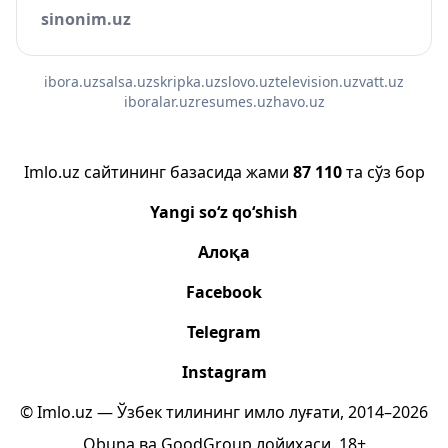
sinonim.uz
ibora.uz
salsa.uz
skripka.uz
slovo.uz
television.uz
vatt.uz
iboralar.uz
resumes.uz
havo.uz
Imlo.uz сайтининг базасида жами
87 110
та сўз бор
Yangi so‘z qo‘shish
Алоқа
Facebook
Telegram
Instagram
© Imlo.uz — Ўзбек тилининг имло луғати, 2014–2026
Obuna
ва
GoodGroup
лойиҳаси.
18+