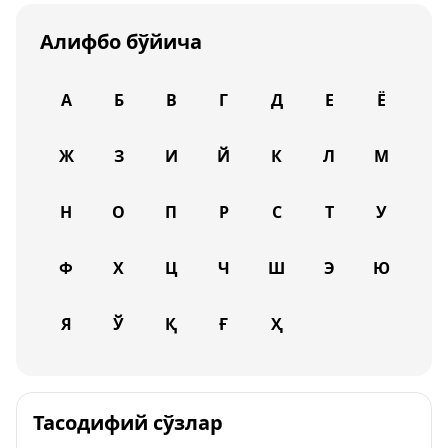
Алифбо бўйича
А
Б
В
Г
Д
Е
Ё
Ж
З
И
Й
К
Л
М
Н
О
П
Р
С
Т
У
Ф
Х
Ц
Ч
Ш
Э
Ю
Я
Ў
Қ
Ғ
Ҳ
Тасодифий сўзлар