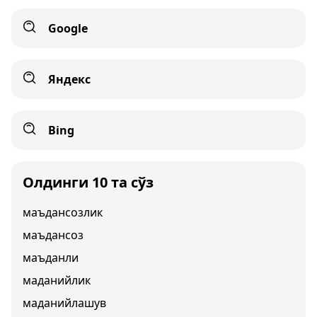
Google
Яндекс
Bing
Олдинги 10 та сўз
маъдансозлик
маъдансоз
маъданли
маданийлик
маданийлашув