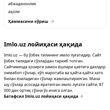
абжадхнонлик
аҳоли
Ҳаммасини кўриш
Imlo.uz лойиҳаси ҳақида
Imlo.uz — бу ўзбек тилининг имло луғатидир. Сайт
ўзбек тилидаги сўзлардан таркиб топган.
Сайтимизда ҳозирги замон ёшлари ҳаётига дахлдор
оммабоп сўзлар, кўп маротаба ва қайта-қайта хато
билан ёзиладиган сўзлар жамлаштирилган. Мана
шу сўзлар асосида яратилган имло луғати сайти, 87
000 дан ортиқ сўзни ўз ичига олган.
Батафсил Imlo.uz лойиҳаси ҳақида