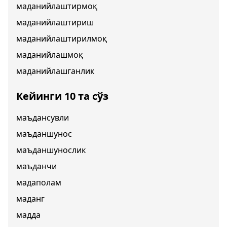
маданийлаштирмоқ
маданийлаштириш
маданийлаштирилмоқ
маданийлашмоқ
маданийлашганлик
Кейинги 10 та сўз
маъдансувли
маъданшунос
маъданшунослик
маъданчи
мадаполам
маданг
мадда