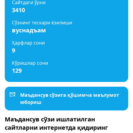
Сайтдаги ўрни
3410
Сўзнинг тескари ёзилиши
вуснадъам
Ҳарфлар сони
9
Кўришлар сони
129
Маъдансув сўзига қўшимча маълумот
юбориш
Маъдансув сўзи ишлатилган
сайтларни интернетда қидиринг