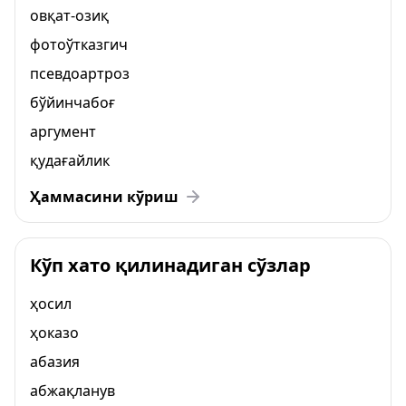
овқат-озиқ
фотоўтказгич
псевдоартроз
бўйинчабоғ
аргумент
қудағайлик
Ҳаммасини кўриш
Кўп хато қилинадиган сўзлар
ҳосил
ҳоказо
абазия
абжақланув