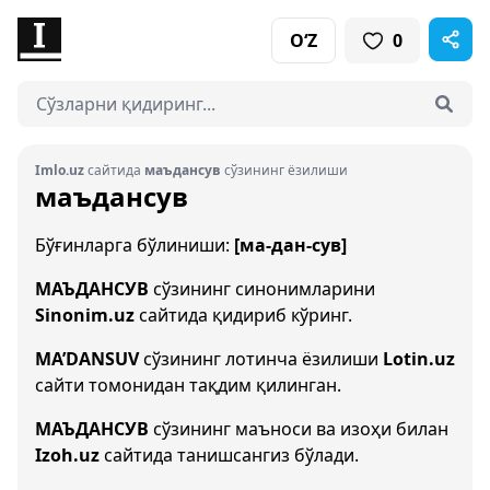
O‘Z
0
Imlo.uz
сайтида
маъдансув
сўзининг ёзилиши
маъдансув
Бўғинларга бўлиниши:
[ма-дан-сув]
МАЪДАНСУВ
сўзининг синонимларини
Sinonim.uz
сайтида қидириб кўринг.
MA’DANSUV
сўзининг лотинча ёзилиши
Lotin.uz
сайти томонидан тақдим қилинган.
МАЪДАНСУВ
сўзининг маъноси ва изоҳи билан
Izoh.uz
сайтида танишсангиз бўлади.