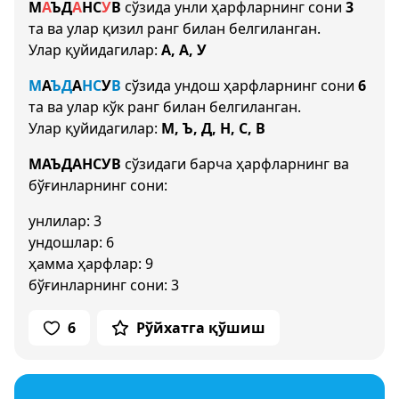
М
А
Ъ
Д
А
Н
С
У
В
сўзида унли ҳарфларнинг сони
3
та ва улар қизил ранг билан белгиланган.
Улар қуйидагилар:
А, А, У
М
А
Ъ
Д
А
Н
С
У
В
сўзида ундош ҳарфларнинг сони
6
та ва улар кўк ранг билан белгиланган.
Улар қуйидагилар:
М, Ъ, Д, Н, С, В
МАЪДАНСУВ
сўзидаги барча ҳарфларнинг ва
бўғинларнинг сони:
унлилар: 3
ундошлар: 6
ҳамма ҳарфлар: 9
бўғинларнинг сони: 3
6
Рўйхатга қўшиш