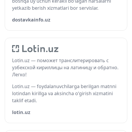
boshqa uy uchun kerakli bo‘lagan narsalarni
yetkazib berish xizmatlari bor servislar.
dostavkainfo.uz
Lotin.uz — поможет транслитерировать с
узбекской кириллицы на латиницу и обратно.
Легко!
Lotin.uz — foydalanuvchilarga berilgan matnni
lotindan kirillga va aksincha o‘girish xizmatini
taklif etadi.
lotin.uz