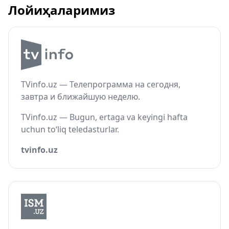
Лойиҳаларимиз
TVinfo.uz — Телепрограмма на сегодня,
завтра и ближайшую неделю.
TVinfo.uz — Bugun, ertaga va keyingi hafta
uchun to‘liq teledasturlar.
tvinfo.uz