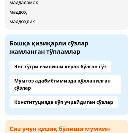
маддаламоқ
маддоҳ
маддоҳлик
Бошқа қизиқарли сўзлар
жамланган тўпламлар
Энг тўғри ёзилиши керак бўлган сўз
Мумтоз адабиётимизда қўлланилган
сўзлар
Конституцияда кўп учрайдиган сўзлар
Сиз учун қизиқ бўлиши мумкин