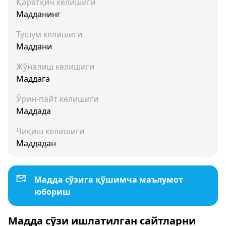
Қаратқич келишиги
Мадданинг
Тушум келишиги
Маддани
Жўналиш келишиги
Маддага
Ўрин-пайт келишиги
Маддада
Чиқиш келишиги
Маддадан
Мадда сўзига қўшимча маълумот
юбориш
Мадда сўзи ишлатилган сайтларни