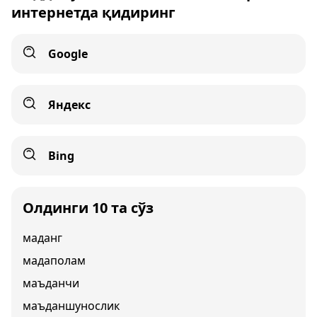
интернетда қидиринг
Google
Яндекс
Bing
Олдинги 10 та сўз
маданг
мадаполам
маъданчи
маъданшунослик