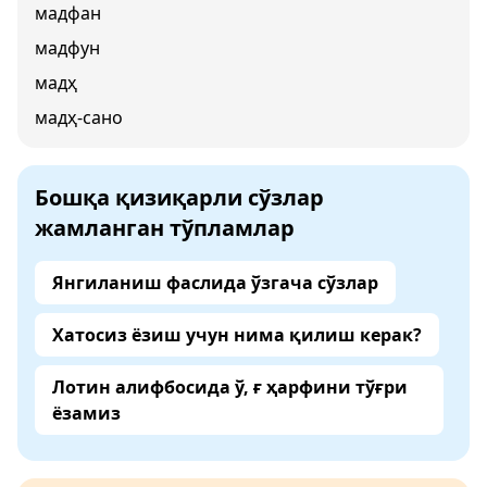
мадфан
мадфун
мадҳ
мадҳ-сано
Бошқа қизиқарли сўзлар
жамланган тўпламлар
Янгиланиш фаслида ўзгача сўзлар
Хатосиз ёзиш учун нима қилиш керак?
Лотин алифбосида ў, ғ ҳарфини тўғри
ёзамиз