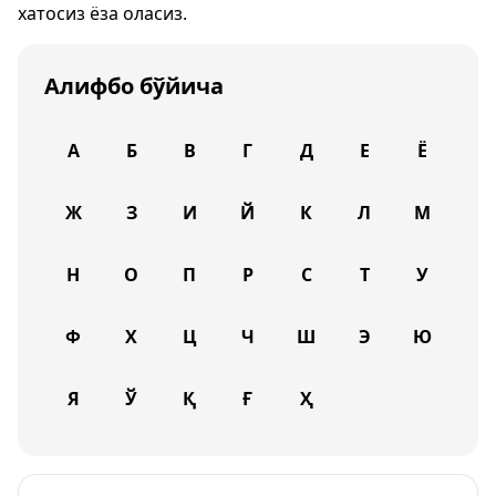
хатосиз ёза оласиз.
Алифбо бўйича
А
Б
В
Г
Д
Е
Ё
Ж
З
И
Й
К
Л
М
Н
О
П
Р
С
Т
У
Ф
Х
Ц
Ч
Ш
Э
Ю
Я
Ў
Қ
Ғ
Ҳ