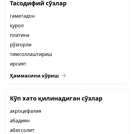
Тасодифий сўзлар
гаметадон
қурол
платина
рўзғорли
тимсоллаштириш
ирсият
Ҳаммасини кўриш
Кўп хато қилинадиган сўзлар
акроцефалия
абадиян
абиссолит