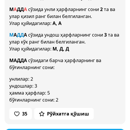
М
А
Д
Д
А
сўзида унли ҳарфларнинг сони
2
та ва
улар қизил ранг билан белгиланган.
Улар қуйидагилар:
А, А
М
А
Д
Д
А
сўзида ундош ҳарфларнинг сони
3
та ва
улар кўк ранг билан белгиланган.
Улар қуйидагилар:
М, Д, Д
МАДДА
сўзидаги барча ҳарфларнинг ва
бўғинларнинг сони:
унлилар: 2
ундошлар: 3
ҳамма ҳарфлар: 5
бўғинларнинг сони: 2
35
Рўйхатга қўшиш