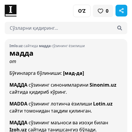
O‘Z
0
Imlo.uz
сайтида
мадда
сўзининг ёзилиши
мадда
от
Бўғинларга бўлиниши:
[мад-да]
МАДДА
сўзининг синонимларини
Sinonim.uz
сайтида қидириб кўринг.
MADDA
сўзининг лотинча ёзилиши
Lotin.uz
сайти томонидан тақдим қилинган.
МАДДА
сўзининг маъноси ва изоҳи билан
Izoh.uz
сайтида танишсангиз бўлади.