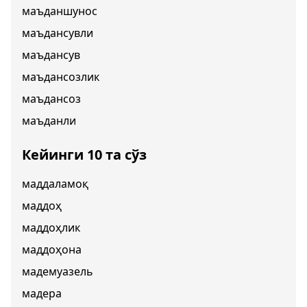
маъданшунос
маъдансувли
маъдансув
маъдансозлик
маъдансоз
маъданли
Кейинги 10 та сўз
маддаламоқ
маддоҳ
маддоҳлик
маддоҳона
мадемуазель
мадера