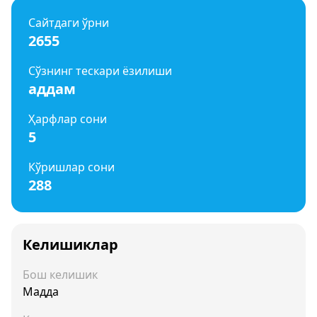
Сайтдаги ўрни
2655
Сўзнинг тескари ёзилиши
аддам
Ҳарфлар сони
5
Кўришлар сони
288
Келишиклар
Бош келишик
Мадда