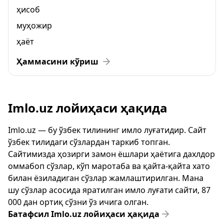
ҳисоб
муҳожир
ҳаёт
Ҳаммасини кўриш
Imlo.uz лойиҳаси ҳақида
Imlo.uz — бу ўзбек тилининг имло луғатидир. Сайт
ўзбек тилидаги сўзлардан таркиб топган.
Сайтимизда ҳозирги замон ёшлари ҳаётига дахлдор
оммабоп сўзлар, кўп маротаба ва қайта-қайта хато
билан ёзиладиган сўзлар жамлаштирилган. Мана
шу сўзлар асосида яратилган имло луғати сайти, 87
000 дан ортиқ сўзни ўз ичига олган.
Батафсил Imlo.uz лойиҳаси ҳақида