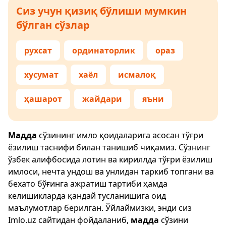
Сиз учун қизиқ бўлиши мумкин
бўлган сўзлар
рухсат
ординаторлик
ораз
хусумат
хаёл
исмалоқ
ҳашарот
жайдари
яъни
Мадда
сўзининг имло қоидаларига асосан тўғри
ёзилиш таснифи билан танишиб чиқамиз. Сўзнинг
ўзбек алифбосида лотин ва кириллда тўғри ёзилиш
имлоси, нечта ундош ва унлидан таркиб топгани ва
бехато бўғинга ажратиш тартиби ҳамда
келишикларда қандай тусланишига оид
маълумотлар берилган. Ўйлаймизки, энди сиз
Imlo.uz
сайтидан фойдаланиб,
мадда
сўзини