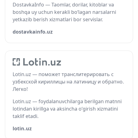
DostavkaInfo — Taomlar, dorilar, kitoblar va
boshqa uy uchun kerakli bo‘lagan narsalarni
yetkazib berish xizmatlari bor servislar.
dostavkainfo.uz
Lotin.uz — поможет транслитерировать с
узбекской кириллицы на латиницу и обратно.
Легко!
Lotin.uz — foydalanuvchilarga berilgan matnni
lotindan kirillga va aksincha o‘girish xizmatini
taklif etadi.
lotin.uz