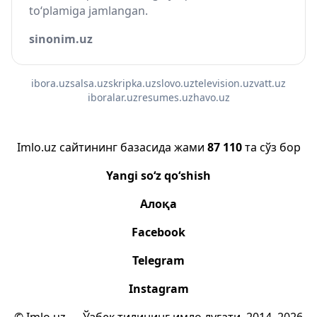
to‘plamiga jamlangan.
sinonim.uz
ibora.uz
salsa.uz
skripka.uz
slovo.uz
television.uz
vatt.uz
iboralar.uz
resumes.uz
havo.uz
Imlo.uz сайтининг базасида жами
87 110
та сўз бор
Yangi so‘z qo‘shish
Алоқа
Facebook
Telegram
Instagram
© Imlo.uz — Ўзбек тилининг имло луғати, 2014–2026