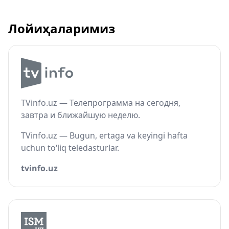
Лойиҳаларимиз
TVinfo.uz — Телепрограмма на сегодня,
завтра и ближайшую неделю.
TVinfo.uz — Bugun, ertaga va keyingi hafta
uchun to‘liq teledasturlar.
tvinfo.uz