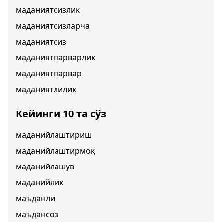
маданиятсизлик
маданиятсизларча
маданиятсиз
маданиятпарварлик
маданиятпарвар
маданиятлилик
Кейинги 10 та сўз
маданийлаштириш
маданийлаштирмоқ
маданийлашув
маданийлик
маъданли
маъдансоз