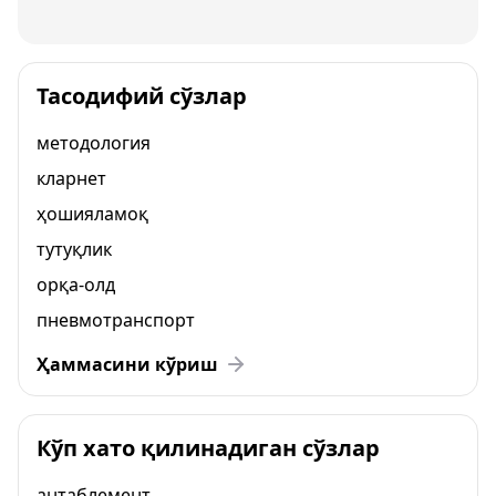
Тасодифий сўзлар
методология
кларнет
ҳошияламоқ
тутуқлик
орқа-олд
пневмотранспорт
Ҳаммасини кўриш
Кўп хато қилинадиган сўзлар
антаблемент