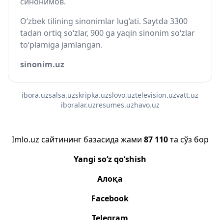
синонимов.
O‘zbek tilining sinonimlar lug‘ati. Saytda 3300
tadan ortiq so‘zlar, 900 ga yaqin sinonim so‘zlar
to‘plamiga jamlangan.
sinonim.uz
ibora.uz
salsa.uz
skripka.uz
slovo.uz
television.uz
vatt.uz
iboralar.uz
resumes.uz
havo.uz
Imlo.uz сайтининг базасида жами
87 110
та сўз бор
Yangi so‘z qo‘shish
Алоқа
Facebook
Telegram