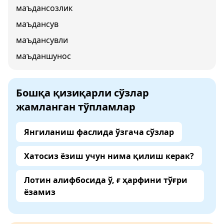
маъдансозлик
маъдансув
маъдансувли
маъданшунос
Бошқа қизиқарли сўзлар
жамланган тўпламлар
Янгиланиш фаслида ўзгача сўзлар
Хатосиз ёзиш учун нима қилиш керак?
Лотин алифбосида ў, ғ ҳарфини тўғри
ёзамиз