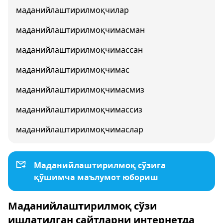
маданийлаштирилмоқчилар
маданийлаштирилмоқчимасман
маданийлаштирилмоқчимассан
маданийлаштирилмоқчимас
маданийлаштирилмоқчимасмиз
маданийлаштирилмоқчимассиз
маданийлаштирилмоқчимаслар
Маданийлаштирилмоқ сўзига
қўшимча маълумот юбориш
Маданийлаштирилмоқ сўзи
ишлатилган сайтларни интернетда