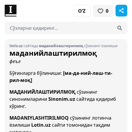
O‘Z
0
Imlo.uz
сайтида
маданийлаштирилмоқ
сўзининг ёзилиши
маданийлаштирилмоқ
феъл
Бўғинларга бўлиниши:
[ма-да-ний-лаш-ти-
рил-моқ]
МАДАНИЙЛАШТИРИЛМОҚ
сўзининг
синонимларини
Sinonim.uz
сайтида қидириб
кўринг.
MADANIYLASHTIRILMOQ
сўзининг лотинча
ёзилиши
Lotin.uz
сайти томонидан тақдим