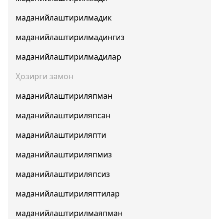
маданийлаштирилмадик
маданийлаштирилмадингиз
маданийлаштирилмадилар
Ҳозирги замон
маданийлаштириляпман
маданийлаштириляпсан
маданийлаштириляпти
маданийлаштириляпмиз
маданийлаштириляпсиз
маданийлаштириляптилар
маданийлаштирилмаяпман