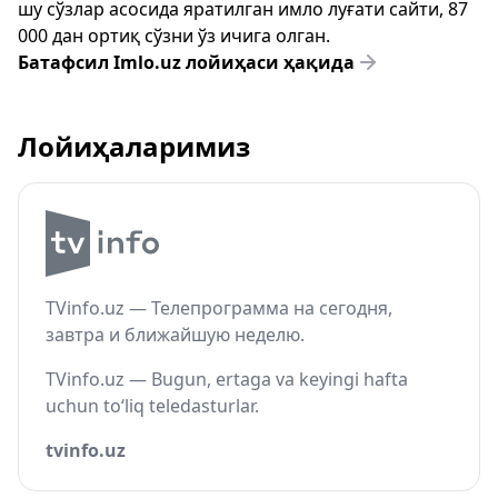
шу сўзлар асосида яратилган имло луғати сайти, 87
000 дан ортиқ сўзни ўз ичига олган.
Батафсил Imlo.uz лойиҳаси ҳақида
Лойиҳаларимиз
TVinfo.uz — Телепрограмма на сегодня,
завтра и ближайшую неделю.
TVinfo.uz — Bugun, ertaga va keyingi hafta
uchun to‘liq teledasturlar.
tvinfo.uz