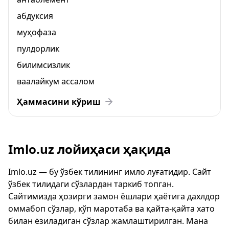
абдуксия
муҳофаза
пулдорлик
билимсизлик
ваалайкум ассалом
Ҳаммасини кўриш
Imlo.uz лойиҳаси ҳақида
Imlo.uz — бу ўзбек тилининг имло луғатидир. Сайт
ўзбек тилидаги сўзлардан таркиб топган.
Сайтимизда ҳозирги замон ёшлари ҳаётига дахлдор
оммабоп сўзлар, кўп маротаба ва қайта-қайта хато
билан ёзиладиган сўзлар жамлаштирилган. Мана