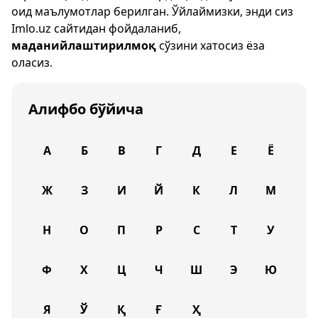
оид маълумотлар берилган. Ўйлаймизки, энди сиз
Imlo.uz
сайтидан фойдаланиб,
маданийлаштирилмоқ
сўзини хатосиз ёза
оласиз.
Алифбо бўйича
А
Б
В
Г
Д
Е
Ё
Ж
З
И
Й
К
Л
М
Н
О
П
Р
С
Т
У
Ф
Х
Ц
Ч
Ш
Э
Ю
Я
Ў
Қ
Ғ
Ҳ