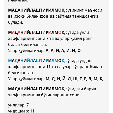
қилинган.
МАДАНИЙЛАШТИРИЛМОҚ
сўзининг маъноси
ва изоҳи билан
Izoh.uz
сайтида танишсангиз
бўлади.
М
А
Д
А
Н
И
Й
Л
А
Ш
Т
И
Р
И
Л
М
О
Қ
сўзида унли
ҳарфларнинг сони
7
та ва улар қизил ранг
билан белгиланган.
Улар қуйидагилар:
А, А, И, А, И, И, О
М
А
Д
А
Н
И
Й
Л
А
Ш
Т
И
Р
И
Л
М
О
Қ
сўзида ундош
ҳарфларнинг сони
11
та ва улар кўк ранг билан
белгиланган.
Улар қуйидагилар:
М, Д, Н, Й, Л, Ш, Т, Р, Л, М, Қ
МАДАНИЙЛАШТИРИЛМОҚ
сўзидаги барча
ҳарфларнинг ва бўғинларнинг сони:
унлилар: 7
ундошлар: 11