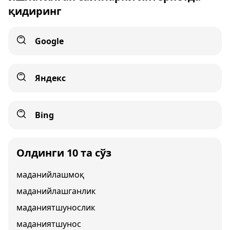
қидиринг
Google
Яндекс
Bing
Олдинги 10 та сўз
маданийлашмоқ
маданийлашганлик
маданиятшунослик
маданиятшунос