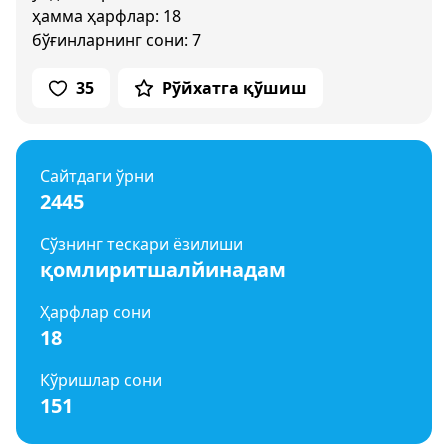
ҳамма ҳарфлар: 18
бўғинларнинг сони: 7
35
Рўйхатга қўшиш
Сайтдаги ўрни
2445
Сўзнинг тескари ёзилиши
қомлиритшалйинадам
Ҳарфлар сони
18
Кўришлар сони
151