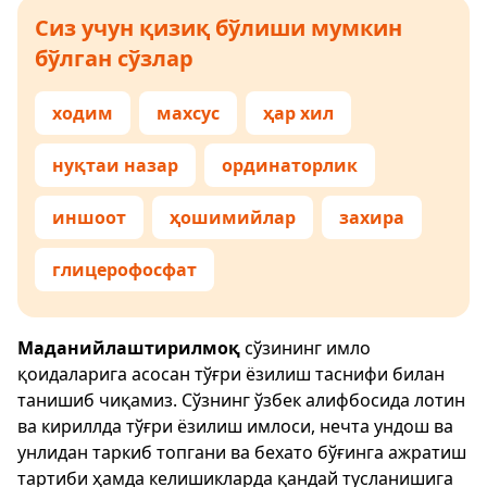
Сиз учун қизиқ бўлиши мумкин
бўлган сўзлар
ходим
махсус
ҳар хил
нуқтаи назар
ординаторлик
иншоот
ҳошимийлар
захира
глицерофосфат
Маданийлаштирилмоқ
сўзининг имло
қоидаларига асосан тўғри ёзилиш таснифи билан
танишиб чиқамиз. Сўзнинг ўзбек алифбосида лотин
ва кириллда тўғри ёзилиш имлоси, нечта ундош ва
унлидан таркиб топгани ва бехато бўғинга ажратиш
тартиби ҳамда келишикларда қандай тусланишига