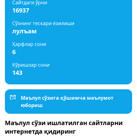
Сайтдаги ўрни
16937
Сўзнинг тескари ёзилиши
лулъам
Ҳарфлар сони
6
Кўришлар сони
143
Маълул сўзига қўшимча маълумот
юбориш
Маълул сўзи ишлатилган сайтларни
интернетда қидиринг