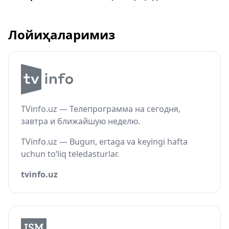
Лойиҳаларимиз
TVinfo.uz — Телепрограмма на сегодня,
завтра и ближайшую неделю.
TVinfo.uz — Bugun, ertaga va keyingi hafta
uchun to‘liq teledasturlar.
tvinfo.uz