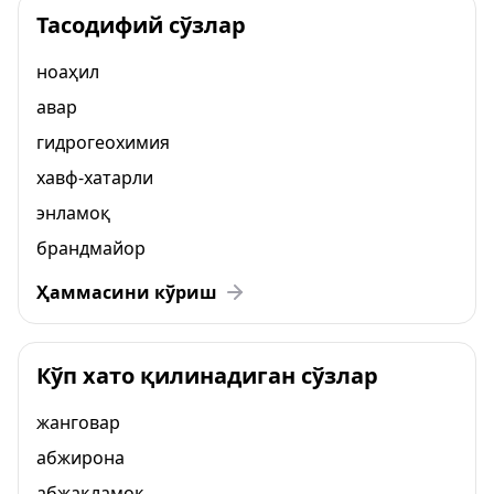
Тасодифий сўзлар
ноаҳил
авар
гидрогеохимия
хавф-хатарли
энламоқ
брандмайор
Ҳаммасини кўриш
Кўп хато қилинадиган сўзлар
жанговар
абжирона
абжақламоқ