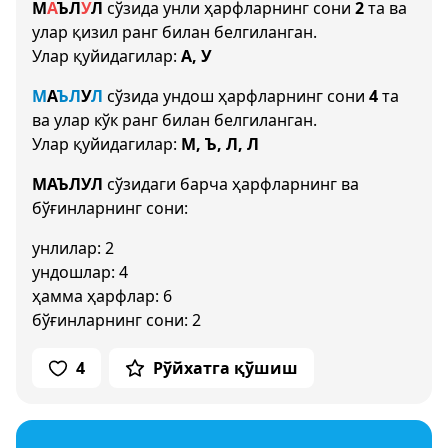
М
А
Ъ
Л
У
Л
сўзида унли ҳарфларнинг сони
2
та ва
улар қизил ранг билан белгиланган.
Улар қуйидагилар:
А, У
М
А
Ъ
Л
У
Л
сўзида ундош ҳарфларнинг сони
4
та
ва улар кўк ранг билан белгиланган.
Улар қуйидагилар:
М, Ъ, Л, Л
МАЪЛУЛ
сўзидаги барча ҳарфларнинг ва
бўғинларнинг сони:
унлилар: 2
ундошлар: 4
ҳамма ҳарфлар: 6
бўғинларнинг сони: 2
4
Рўйхатга қўшиш