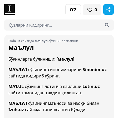
O‘Z
0
Imlo.uz
сайтида
маълул
сўзининг ёзилиши
маълул
Бўғинларга бўлиниши:
[ма-лул]
МАЪЛУЛ
сўзининг синонимларини
Sinonim.uz
сайтида қидириб кўринг.
MA’LUL
сўзининг лотинча ёзилиши
Lotin.uz
сайти томонидан тақдим қилинган.
МАЪЛУЛ
сўзининг маъноси ва изоҳи билан
Izoh.uz
сайтида танишсангиз бўлади.