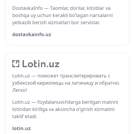
DostavkaInfo — Taomlar, dorilar, kitoblar va
boshqa uy uchun kerakli bo‘lagan narsalarni
yetkazib berish xizmatlari bor servislar.
dostavkainfo.uz
Lotin.uz — поможет транслитерировать с
узбекской кириллицы на латиницу и обратно.
Легко!
Lotin.uz — foydalanuvchilarga berilgan matnni
lotindan kirillga va aksincha o‘girish xizmatini
taklif etadi.
lotin.uz