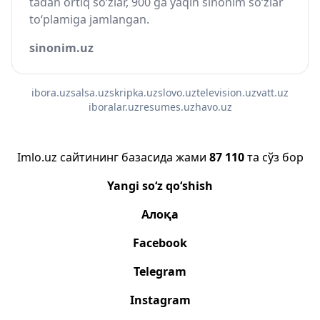
tadan ortiq so‘zlar, 900 ga yaqin sinonim so‘zlar
to‘plamiga jamlangan.
sinonim.uz
ibora.uz
salsa.uz
skripka.uz
slovo.uz
television.uz
vatt.uz
iboralar.uz
resumes.uz
havo.uz
Imlo.uz сайтининг базасида жами
87 110
та сўз бор
Yangi so‘z qo‘shish
Алоқа
Facebook
Telegram
Instagram