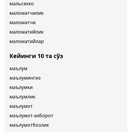
мальсекко
маломатчилик
маломатчи
маломатийлик
маломатийлар
Кейинги 10 та сўз
маълум
маълумингиз
маълумки
маълумлик
маълумот
маълумот-ахборот
маълумотбозлик