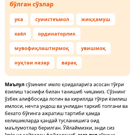
бўлган сўзлар
ука
суиистеъмол
жиққамуш
хаёл
ординаторлик
мувофиқлаштирмоқ
увишмоқ
нуқтаи назар
варақ
Маълул
сўзининг имло қоидаларига асосан тўғри
ёзилиш таснифи билан танишиб чиқамиз. Сўзнинг
ўзбек алифбосида лотин ва кириллда тўғри ёзилиш
имлоси, нечта ундош ва унлидан таркиб топгани ва
бехато бўғинга ажратиш тартиби ҳамда
келишикларда қандай тусланишига оид
маълумотлар берилган. Ўйлаймизки, энди сиз