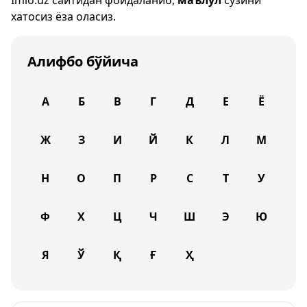
Imlo.uz
сайтидан фойдаланиб,
маълул
сўзини
хатосиз ёза оласиз.
Алифбо бўйича
А
Б
В
Г
Д
Е
Ё
Ж
З
И
Й
К
Л
М
Н
О
П
Р
С
Т
У
Ф
Х
Ц
Ч
Ш
Э
Ю
Я
Ў
Қ
Ғ
Ҳ