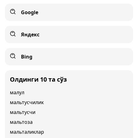
Google
Яндекс
Bing
Олдинги 10 та сўз
малул
мальтусчилик
мальтусчи
мальтоза
мальталиклар