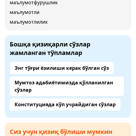
маълумотфурушлик
маълумотли
маълумотлилик
Бошқа қизиқарли сўзлар
жамланган тўпламлар
Энг тўғри ёзилиши керак бўлган сўз
Мумтоз адабиётимизда қўлланилган
сўзлар
Конституцияда кўп учрайдиган сўзлар
Сиз учун қизиқ бўлиши мумкин