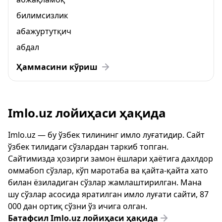
билимсизлик
абажуртутқич
абдал
Ҳаммасини кўриш
Imlo.uz лойиҳаси ҳақида
Imlo.uz — бу ўзбек тилининг имло луғатидир. Сайт
ўзбек тилидаги сўзлардан таркиб топган.
Сайтимизда ҳозирги замон ёшлари ҳаётига дахлдор
оммабоп сўзлар, кўп маротаба ва қайта-қайта хато
билан ёзиладиган сўзлар жамлаштирилган. Мана
шу сўзлар асосида яратилган имло луғати сайти, 87
000 дан ортиқ сўзни ўз ичига олган.
Батафсил Imlo.uz лойиҳаси ҳақида