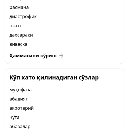
расмана
диастрофик
оз-оз
даҳсараки
вивеска
Ҳаммасини кўриш
Кўп хато қилинадиган сўзлар
муҳофаза
абадият
акротерий
чўта
абазалар