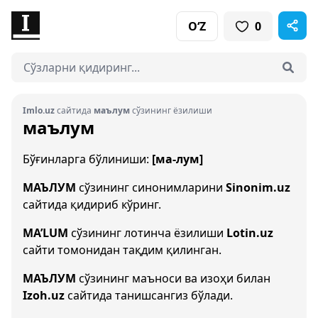
O‘Z
0
Imlo.uz
сайтида
маълум
сўзининг ёзилиши
маълум
Бўғинларга бўлиниши:
[ма-лум]
МАЪЛУМ
сўзининг синонимларини
Sinonim.uz
сайтида қидириб кўринг.
MA’LUM
сўзининг лотинча ёзилиши
Lotin.uz
сайти томонидан тақдим қилинган.
МАЪЛУМ
сўзининг маъноси ва изоҳи билан
Izoh.uz
сайтида танишсангиз бўлади.