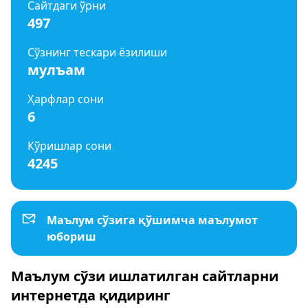
Сайтдаги ўрни
497
Сўзнинг тескари ёзилиши
мулъам
Ҳарфлар сони
6
Кўришлар сони
4245
Маълум сўзига қўшимча маълумот
юбориш
Маълум сўзи ишлатилган сайтларни
интернетда қидиринг