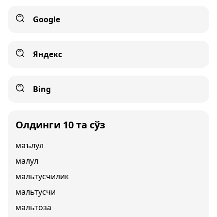
Google
Яндекс
Bing
Олдинги 10 та сўз
маълул
малул
мальтусчилик
мальтусчи
мальтоза