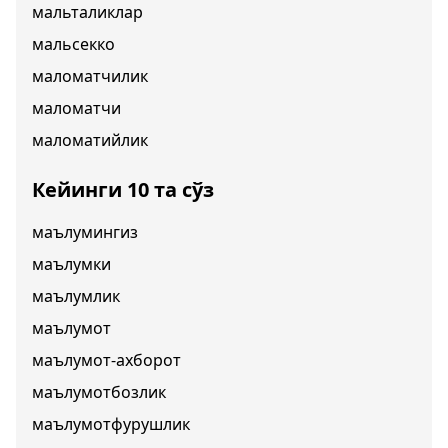
мальталиклар
мальсекко
маломатчилик
маломатчи
маломатийлик
Кейинги 10 та сўз
маълумингиз
маълумки
маълумлик
маълумот
маълумот-ахборот
маълумотбозлик
маълумотфурушлик