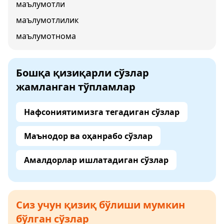
маълумотли
маълумотлилик
маълумотнома
Бошқа қизиқарли сўзлар
жамланган тўпламлар
Нафсониятимизга тегадиган сўзлар
Маънодор ва оҳанрабо сўзлар
Амалдорлар ишлатадиган сўзлар
Сиз учун қизиқ бўлиши мумкин
бўлган сўзлар