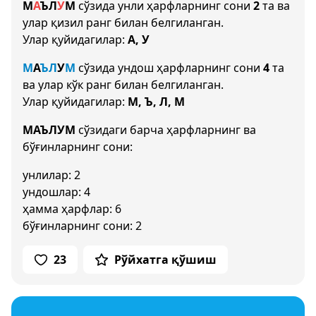
М
А
Ъ
Л
У
М
сўзида унли ҳарфларнинг сони
2
та ва
улар қизил ранг билан белгиланган.
Улар қуйидагилар:
А, У
М
А
Ъ
Л
У
М
сўзида ундош ҳарфларнинг сони
4
та
ва улар кўк ранг билан белгиланган.
Улар қуйидагилар:
М, Ъ, Л, М
МАЪЛУМ
сўзидаги барча ҳарфларнинг ва
бўғинларнинг сони:
унлилар: 2
ундошлар: 4
ҳамма ҳарфлар: 6
бўғинларнинг сони: 2
23
Рўйхатга қўшиш