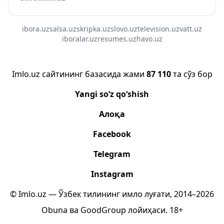
ibora.uz
salsa.uz
skripka.uz
slovo.uz
television.uz
vatt.uz
iboralar.uz
resumes.uz
havo.uz
Imlo.uz сайтининг базасида жами
87 110
та сўз бор
Yangi so‘z qo‘shish
Алоқа
Facebook
Telegram
Instagram
© Imlo.uz — Ўзбек тилининг имло луғати, 2014–2026
Obuna
ва
GoodGroup
лойиҳаси.
18+