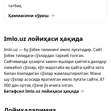
татбиқ
Ҳаммасини кўриш
Imlo.uz лойиҳаси ҳақида
Imlo.uz — бу ўзбек тилининг имло луғатидир. Сайт
ўзбек тилидаги сўзлардан таркиб топган.
Сайтимизда ҳозирги замон ёшлари ҳаётига дахлдор
оммабоп сўзлар, кўп маротаба ва қайта-қайта хато
билан ёзиладиган сўзлар жамлаштирилган. Мана
шу сўзлар асосида яратилган имло луғати сайти, 87
000 дан ортиқ сўзни ўз ичига олган.
Батафсил Imlo.uz лойиҳаси ҳақида
Лойиҳаларимиз