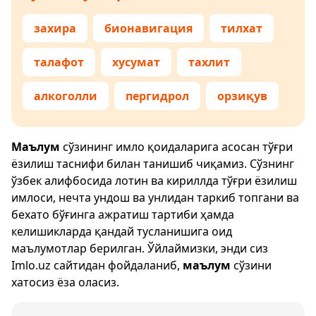
захира
бионавигация
тилхат
талафот
хусумат
тахлит
алкоголли
пергидрол
орзиқув
Маълум
сўзининг имло қоидаларига асосан тўғри
ёзилиш таснифи билан танишиб чиқамиз. Сўзнинг
ўзбек алифбосида лотин ва кириллда тўғри ёзилиш
имлоси, нечта ундош ва унлидан таркиб топгани ва
бехато бўғинга ажратиш тартиби ҳамда
келишикларда қандай тусланишига оид
маълумотлар берилган. Ўйлаймизки, энди сиз
Imlo.uz
сайтидан фойдаланиб,
маълум
сўзини
хатосиз ёза оласиз.