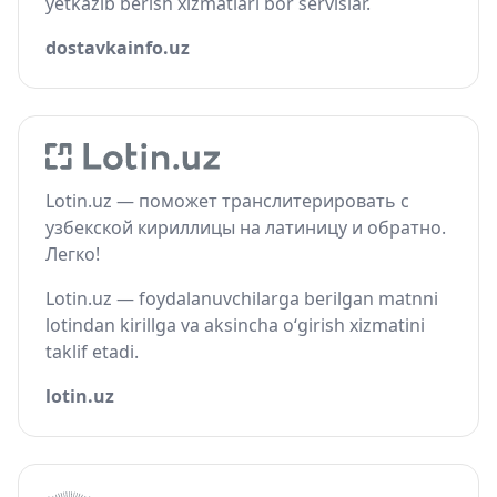
yetkazib berish xizmatlari bor servislar.
dostavkainfo.uz
Lotin.uz — поможет транслитерировать с
узбекской кириллицы на латиницу и обратно.
Легко!
Lotin.uz — foydalanuvchilarga berilgan matnni
lotindan kirillga va aksincha o‘girish xizmatini
taklif etadi.
lotin.uz