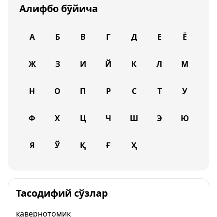
Алифбо бўйича
А
Б
В
Г
Д
Е
Ё
Ж
З
И
Й
К
Л
М
Н
О
П
Р
С
Т
У
Ф
Х
Ц
Ч
Ш
Э
Ю
Я
Ў
Қ
Ғ
Ҳ
Тасодифий сўзлар
кавернотомик