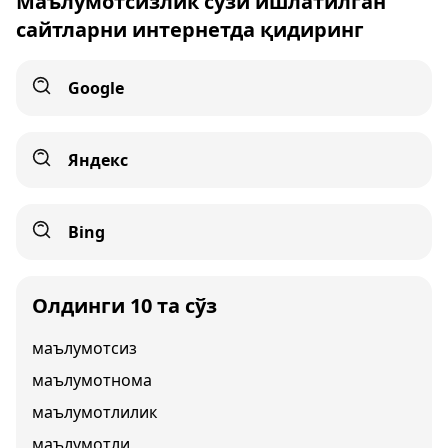
Маълумотсизлик сўзи ишлатилган
сайтларни интернетда қидиринг
Google
Яндекс
Bing
Олдинги 10 та сўз
маълумотсиз
маълумотнома
маълумотлилик
маълумотли