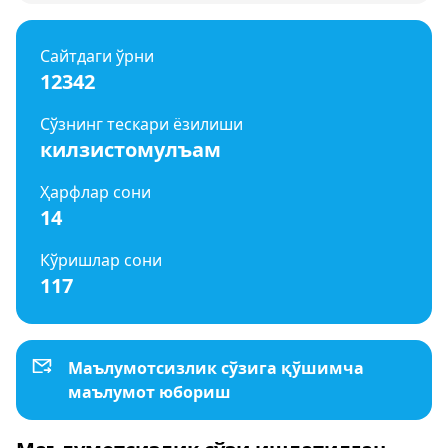
Сайтдаги ўрни
12342
Сўзнинг тескари ёзилиши
килзистомулъам
Ҳарфлар сони
14
Кўришлар сони
117
Маълумотсизлик сўзига қўшимча
маълумот юбориш