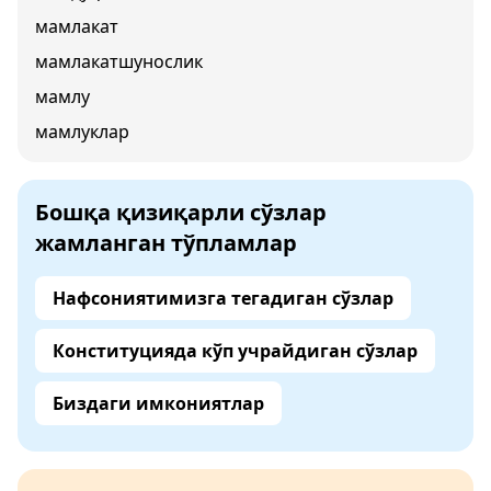
мамлакат
мамлакатшунослик
мамлу
мамлуклар
Бошқа қизиқарли сўзлар
жамланган тўпламлар
Нафсониятимизга тегадиган сўзлар
Конституцияда кўп учрайдиган сўзлар
Биздаги имкониятлар