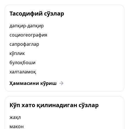
Тасодифий сўзлар
дапқир-дапқир
социогеография
сапрофаглар
кўплик
булоқбоши
халталамоқ
Ҳаммасини кўриш
Кўп хато қилинадиган сўзлар
жаҳл
макон