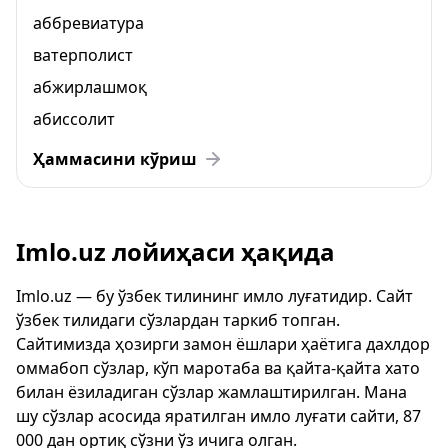
аббревиатура
ватерполист
абжирлашмоқ
абиссолит
Ҳаммасини кўриш
Imlo.uz лойиҳаси ҳақида
Imlo.uz — бу ўзбек тилининг имло луғатидир. Сайт
ўзбек тилидаги сўзлардан таркиб топган.
Сайтимизда ҳозирги замон ёшлари ҳаётига дахлдор
оммабоп сўзлар, кўп маротаба ва қайта-қайта хато
билан ёзиладиган сўзлар жамлаштирилган. Мана
шу сўзлар асосида яратилган имло луғати сайти, 87
000 дан ортиқ сўзни ўз ичига олган.