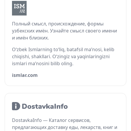
Полный смысл, происхождение, формы
узбекских имён. Узнайте смысл своего имени
и имён близких.
O‘zbek Ismlarning to‘liq, batafsil ma’nosi, kelib
chiqishi, shakllari. O‘zingiz va yaqinlaringizni
ismlari ma’nosini bilib oling.
ismlar.com
DostavkaInfo — Каталог сервисов,
предлагающих доставку еды, лекарств, книг и