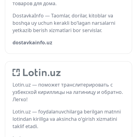
товаров для дома.
DostavkaInfo — Taomlar, dorilar, kitoblar va
boshqa uy uchun kerakli bo‘lagan narsalarni
yetkazib berish xizmatlari bor servislar.
dostavkainfo.uz
Lotin.uz — поможет транслитерировать с
узбекской кириллицы на латиницу и обратно.
Легко!
Lotin.uz — foydalanuvchilarga berilgan matnni
lotindan kirillga va aksincha o‘girish xizmatini
taklif etadi.