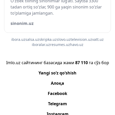
O‘zbek tilining sinonimlar lug‘ati. Saytda 3300
tadan ortiq so‘zlar, 900 ga yaqin sinonim so‘zlar
to‘plamiga jamlangan.
sinonim.uz
ibora.uz
salsa.uz
skripka.uz
slovo.uz
television.uz
vatt.uz
iboralar.uz
resumes.uz
havo.uz
Imlo.uz сайтининг базасида жами
87 110
та сўз бор
Yangi so‘z qo‘shish
Алоқа
Facebook
Telegram
Instagram