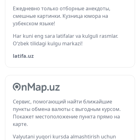
Ежедневно только отборные анекдоты,
смешные картинки. Кузница юмора на
узбекском языке!
Har kuni eng sara latifalar va kulguli rasmlar.
O‘zbek tilidagi kulgu markazi!
latifa.uz
Сервис, помогающий найти ближайшие
пункты обмена валюты с выгодным курсом.
Покажет местоположение пункта прямо на
карте.
Valyutani yuqori kursda almashtirish uchun