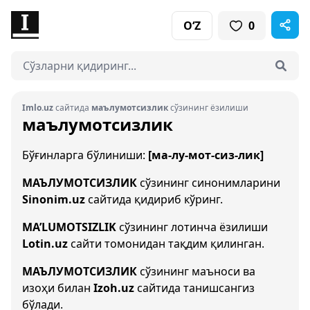
O‘Z
0
Imlo.uz
сайтида
маълумотсизлик
сўзининг ёзилиши
маълумотсизлик
Бўғинларга бўлиниши:
[ма-лу-мот-сиз-лик]
МАЪЛУМОТСИЗЛИК
сўзининг синонимларини
Sinonim.uz
сайтида қидириб кўринг.
MA’LUMOTSIZLIK
сўзининг лотинча ёзилиши
Lotin.uz
сайти томонидан тақдим қилинган.
МАЪЛУМОТСИЗЛИК
сўзининг маъноси ва
изоҳи билан
Izoh.uz
сайтида танишсангиз
бўлади.