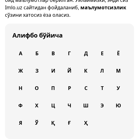
оид маълумотлар берилган. Ўйлаймизки, энди сиз
Imlo.uz
сайтидан фойдаланиб,
маълумотсизлик
сўзини хатосиз ёза оласиз.
Алифбо бўйича
А
Б
В
Г
Д
Е
Ё
Ж
З
И
Й
К
Л
М
Н
О
П
Р
С
Т
У
Ф
Х
Ц
Ч
Ш
Э
Ю
Я
Ў
Қ
Ғ
Ҳ