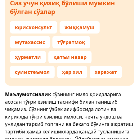
Сиз учун қизиқ бўлиши мумкин
бўлган сўзлар
юрисконсульт
жиққамуш
мутахассис
тўғратмоқ
ҳурматли
қатъи назар
суиистеъмол
ҳар хил
харажат
Маълумотсизлик
сўзининг имло қоидаларига
асосан тўғри ёзилиш таснифи билан танишиб
чиқамиз. Сўзнинг ўзбек алифбосида лотин ва
кириллда тўғри ёзилиш имлоси, нечта ундош ва
унлидан таркиб топгани ва бехато бўғинга ажратиш
тартиби ҳамда келишикларда қандай тусланишига