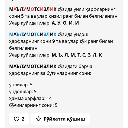
М
А
Ъ
Л
У
М
О
Т
С
И
З
Л
И
К
сўзида унли ҳарфларнинг
сони
5
та ва улар қизил ранг билан белгиланган.
Улар қуйидагилар:
А, У, О, И, И
М
А
Ъ
Л
У
М
О
Т
С
И
З
Л
И
К
сўзида ундош
ҳарфларнинг сони
9
та ва улар кўк ранг билан
белгиланган.
Улар қуйидагилар:
М, Ъ, Л, М, Т, С, З, Л, К
МАЪЛУМОТСИЗЛИК
сўзидаги барча
ҳарфларнинг ва бўғинларнинг сони:
унлилар: 5
ундошлар: 9
ҳамма ҳарфлар: 14
бўғинларнинг сони: 5
2
Рўйхатга қўшиш