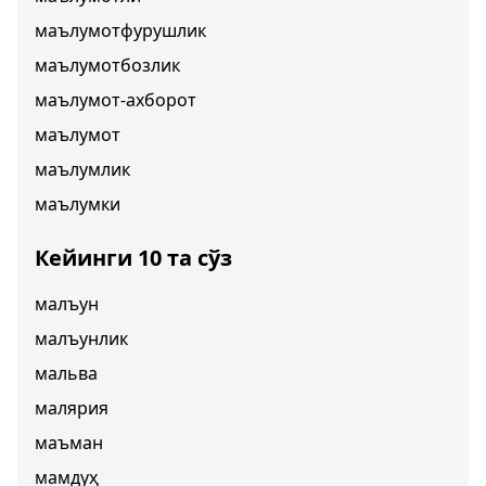
маълумотфурушлик
маълумотбозлик
маълумот-ахборот
маълумот
маълумлик
маълумки
Кейинги 10 та сўз
малъун
малъунлик
мальва
малярия
маъман
мамдуҳ