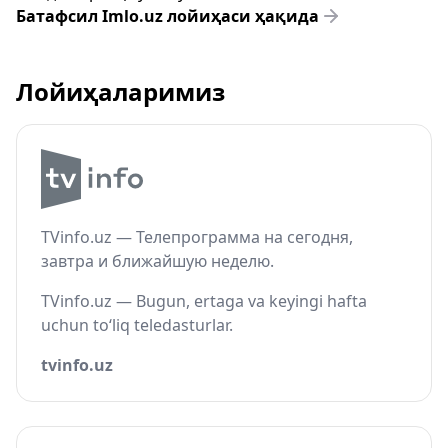
Батафсил Imlo.uz лойиҳаси ҳақида
Лойиҳаларимиз
TVinfo.uz — Телепрограмма на сегодня,
завтра и ближайшую неделю.
TVinfo.uz — Bugun, ertaga va keyingi hafta
uchun to‘liq teledasturlar.
tvinfo.uz