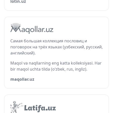
lotin.uz
Самая большая коллекция пословиц и
поговорок на трёх языках (узбекский, русский,
английский).
Maqol va naqllarning eng katta kolleksiyasi. Har
bir maqol uchta tilda (o‘zbek, rus, ingliz).
maqollar.uz