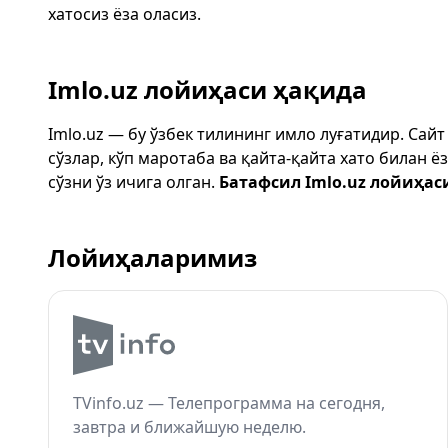
хатосиз ёза оласиз.
Imlo.uz лойиҳаси ҳақида
Imlo.uz — бу ўзбек тилининг имло луғатидир. Сай
сўзлар, кўп маротаба ва қайта-қайта хато билан 
сўзни ўз ичига олган.
Батафсил Imlo.uz лойиҳас
Лойиҳаларимиз
TVinfo.uz — Телепрограмма на сегодня,
завтра и ближайшую неделю.