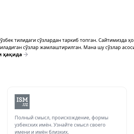
т ўзбек тилидаги сўзлардан таркиб топган. Сайтимизда 
ёзиладиган сўзлар жамлаштирилган. Мана шу сўзлар асоси
и ҳақида
Полный смысл, происхождение, формы
узбекских имён. Узнайте смысл своего
имени и имён близких.