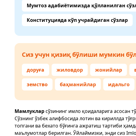
Мумтоз адабиётимизда қўлланилган сўз
Конституцияда кўп учрайдиган сўзлар
Сиз учун қизиқ бўлиши мумкин бўл
доруға
жиловдор
жонийлар
земство
баҳманийлар
идальго
Мамлуклар
сўзининг имло қоидаларига асосан т
Сўзнинг ўзбек алифбосида лотин ва кириллда тўғ
топгани ва бехато бўғинга ажратиш тартиби ҳам
маълумотлар берилган. Ўйлаймизки, энди сиз
Imlo