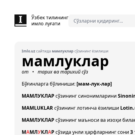
Ўзбек тилининг
имло луғати
Imlo.uz
сайтида
мамлуклар
сўзининг ёзилиши
мамлуклар
от
тарих ва тарихий сўз
•
Бўғинларга бўлиниши:
[мам-лук-лар]
МАМЛУКЛАР
сўзининг синонимларини
Sinoni
MAMLUKLAR
сўзининг лотинча ёзилиши
Lotin
МАМЛУКЛАР
сўзининг маъноси ва изоҳи бил
М
А
М
Л
У
К
Л
А
Р
сўзида унли ҳарфларнинг сони
3