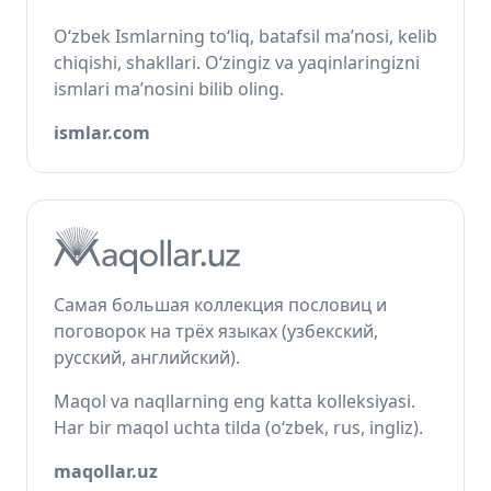
O‘zbek Ismlarning to‘liq, batafsil ma’nosi, kelib
chiqishi, shakllari. O‘zingiz va yaqinlaringizni
ismlari ma’nosini bilib oling.
ismlar.com
Самая большая коллекция пословиц и
поговорок на трёх языках (узбекский,
русский, английский).
Maqol va naqllarning eng katta kolleksiyasi.
Har bir maqol uchta tilda (o‘zbek, rus, ingliz).
maqollar.uz