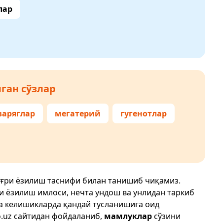
лар
ган сўзлар
варяглар
мегатерий
гугенотлар
ўғри ёзилиш таснифи билан танишиб чиқамиз.
ри ёзилиш имлоси, нечта ундош ва унлидан таркиб
да келишикларда қандай тусланишига оид
.uz
сайтидан фойдаланиб,
мамлуклар
сўзини