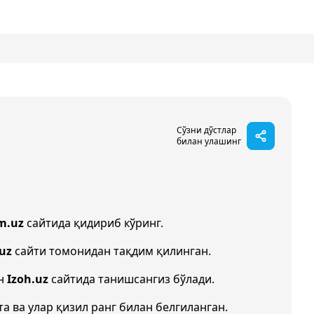
Сўзни дўстлар
билан улашинг
m.uz
сайтида қидириб кўринг.
.uz
сайти томонидан тақдим қилинган.
ан
Izoh.uz
сайтида танишсангиз бўлади.
та ва улар қизил ранг билан белгиланган.