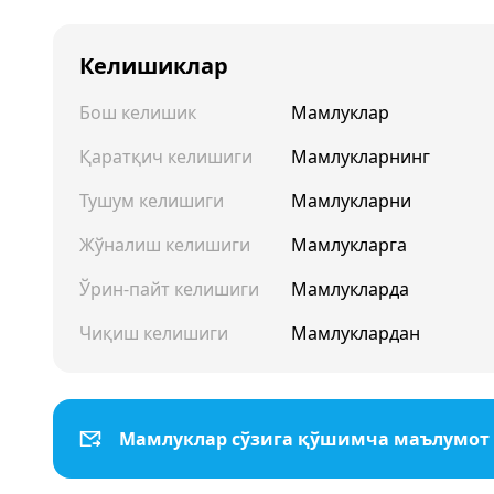
Келишиклар
Бош келишик
Мамлуклар
Қаратқич келишиги
Мамлукларнинг
Тушум келишиги
Мамлукларни
Жўналиш келишиги
Мамлукларга
Ўрин-пайт келишиги
Мамлукларда
Чиқиш келишиги
Мамлуклардан
Мамлуклар сўзига қўшимча маълумот