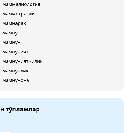
маммалиология
маммография
мамнарак
мамну
мамнун
мамнуният
мамнуниятчилик
мамнунлик
мамнунона
ан тўпламлар