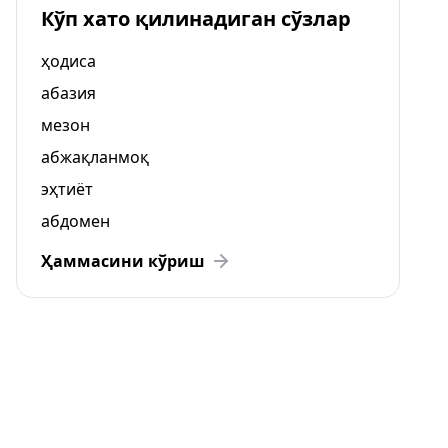
Кўп хато қилинадиган сўзлар
ҳодиса
абазия
мезон
абжақланмоқ
эҳтиёт
абдомен
Ҳаммасини кўриш