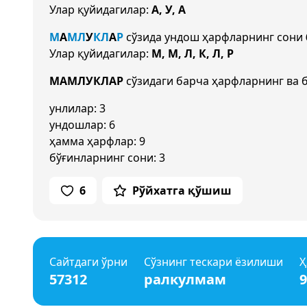
Улар қуйидагилар:
А, У, А
М
А
М
Л
У
К
Л
А
Р
сўзида ундош ҳарфларнинг сони
Улар қуйидагилар:
М, М, Л, К, Л, Р
МАМЛУКЛАР
сўзидаги барча ҳарфларнинг ва 
унлилар: 3
ундошлар: 6
ҳамма ҳарфлар: 9
бўғинларнинг сони: 3
6
Рўйхатга қўшиш
Сайтдаги ўрни
Сўзнинг тескари ёзилиши
Ҳ
57312
ралкулмам
9