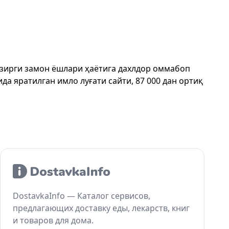
ҳозирги замон ёшлари ҳаётига дахлдор оммабоп
да яратилган имло луғати сайти, 87 000 дан ортиқ
DostavkaInfo — Каталог сервисов,
предлагающих доставку еды, лекарств, книг
и товаров для дома.