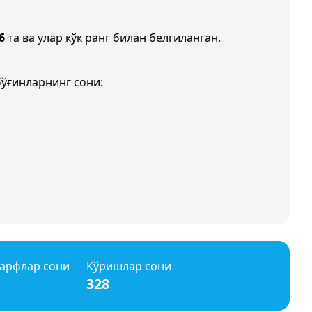
6
та ва улар кўк ранг билан белгиланган.
бўғинларнинг сони:
арфлар сони
Кўришлар сони
328