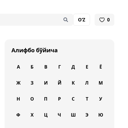
O‘Z
0
Алифбо бўйича
А
Б
В
Г
Д
Е
Ё
Ж
З
И
Й
К
Л
М
Н
О
П
Р
С
Т
У
Ф
Х
Ц
Ч
Ш
Э
Ю