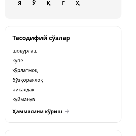
Я
Ў
Қ
Ғ
Ҳ
Тасодифий сўзлар
шовурлаш
купе
хўрлатмоқ
бўзқораялоқ
чикалдак
куйманув
Ҳаммасини кўриш