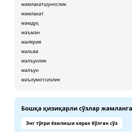
мамлакатшунослик
мамлакат
мамдуҳ
маъман
малярия
мальва
малъунлик
малъун
маълумотсизлик
Бошқа қизиқарли сўзлар жамланг
Энг тўғри ёзилиши керак бўлган сўз