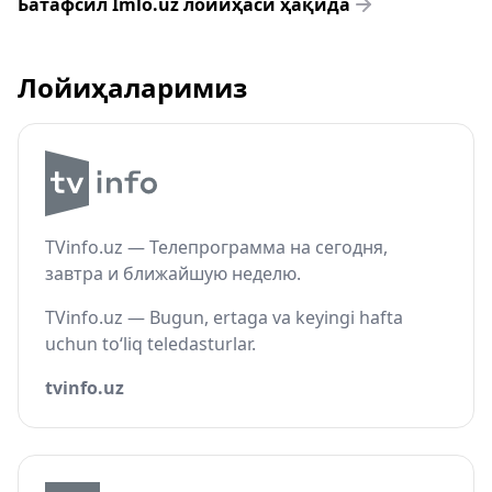
Батафсил Imlo.uz лойиҳаси ҳақида
Лойиҳаларимиз
TVinfo.uz — Телепрограмма на сегодня,
завтра и ближайшую неделю.
TVinfo.uz — Bugun, ertaga va keyingi hafta
uchun to‘liq teledasturlar.
tvinfo.uz