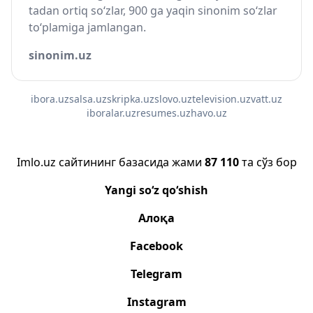
tadan ortiq so‘zlar, 900 ga yaqin sinonim so‘zlar
to‘plamiga jamlangan.
sinonim.uz
ibora.uz
salsa.uz
skripka.uz
slovo.uz
television.uz
vatt.uz
iboralar.uz
resumes.uz
havo.uz
Imlo.uz сайтининг базасида жами
87 110
та сўз бор
Yangi so‘z qo‘shish
Алоқа
Facebook
Telegram
Instagram