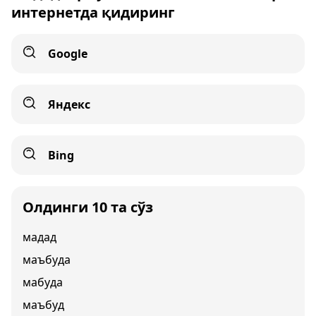
интернетда қидиринг
Google
Яндекс
Bing
Олдинги 10 та сўз
мадад
маъбуда
мабуда
маъбуд