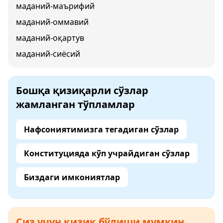
маданий-маърифий
маданий-оммавий
маданий-оқартув
маданий-сиёсий
Бошқа қизиқарли сўзлар
жамланган тўпламлар
Нафсониятимизга тегадиган сўзлар
Конституцияда кўп учрайдиган сўзлар
Биздаги имкониятлар
Сиз учун қизиқ бўлиши мумкин