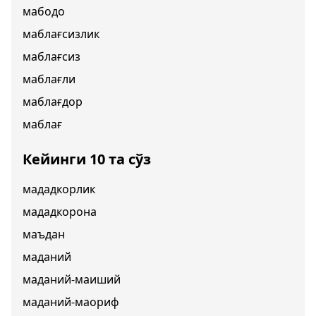
мабодо
маблағсизлик
маблағсиз
маблағли
маблағдор
маблағ
Кейинги 10 та сўз
мададкорлик
мададкорона
маъдан
маданий
маданий-маиший
маданий-маориф