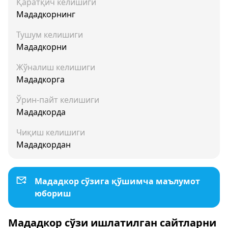
Қаратқич келишиги
Мададкорнинг
Тушум келишиги
Мададкорни
Жўналиш келишиги
Мададкорга
Ўрин-пайт келишиги
Мададкорда
Чиқиш келишиги
Мададкордан
Мададкор сўзига қўшимча маълумот
юбориш
Мададкор сўзи ишлатилган сайтларни