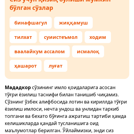
бўлган сўзлар
бинафшагул
жиққамуш
тилхат
суиистеъмол
ходим
ваалайкум ассалом
исмалоқ
ҳашарот
луғат
Мададкор
сўзининг имло қоидаларига асосан
тўғри ёзилиш таснифи билан танишиб чиқамиз.
Сўзнинг ўзбек алифбосида лотин ва кириллда тўғри
ёзилиш имлоси, нечта ундош ва унлидан таркиб
топгани ва бехато бўғинга ажратиш тартиби ҳамда
келишикларда қандай тусланишига оид
маълумотлар берилган. Ўйлаймизки, энди сиз