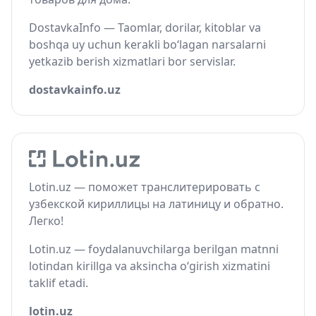
DostavkaInfo — Taomlar, dorilar, kitoblar va
boshqa uy uchun kerakli bo‘lagan narsalarni
yetkazib berish xizmatlari bor servislar.
dostavkainfo.uz
Lotin.uz — поможет транслитерировать с
узбекской кириллицы на латиницу и обратно.
Легко!
Lotin.uz — foydalanuvchilarga berilgan matnni
lotindan kirillga va aksincha o‘girish xizmatini
taklif etadi.
lotin.uz