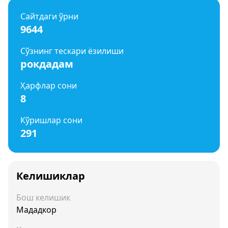
Сайтдаги ўрни
9644
Сўзнинг тескари ёзилиши
рокдадам
Ҳарфлар сони
8
Кўришлар сони
291
Келишиклар
Бош келишик
Мададкор