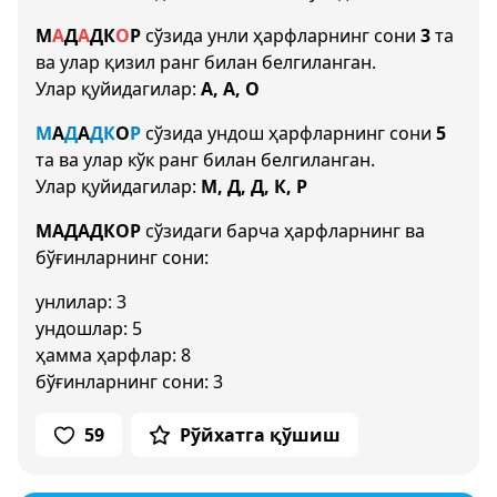
М
А
Д
А
Д
К
О
Р
сўзида унли ҳарфларнинг сони
3
та
ва улар қизил ранг билан белгиланган.
Улар қуйидагилар:
А, А, О
М
А
Д
А
Д
К
О
Р
сўзида ундош ҳарфларнинг сони
5
та ва улар кўк ранг билан белгиланган.
Улар қуйидагилар:
М, Д, Д, К, Р
МАДАДКОР
сўзидаги барча ҳарфларнинг ва
бўғинларнинг сони:
унлилар: 3
ундошлар: 5
ҳамма ҳарфлар: 8
бўғинларнинг сони: 3
59
Рўйхатга қўшиш