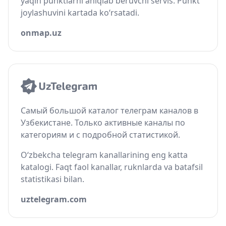
yaqin punktlarni aniqlab beruvchi servis. Punkt
joylashuvini kartada ko‘rsatadi.
onmap.uz
Самый большой каталог телеграм каналов в
Узбекистане. Только активные каналы по
категориям и с подробной статистикой.
O‘zbekcha telegram kanallarining eng katta
katalogi. Faqt faol kanallar, ruknlarda va batafsil
statistikasi bilan.
uztelegram.com