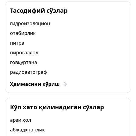
Тасодифий сўзлар
гидроизоляцион
отабирлик
питра
пирогаллол
говқуртана
радиоавтограф
Ҳаммасини кўриш
Кўп хато қилинадиган сўзлар
арзи ҳол
абжадхнонлик