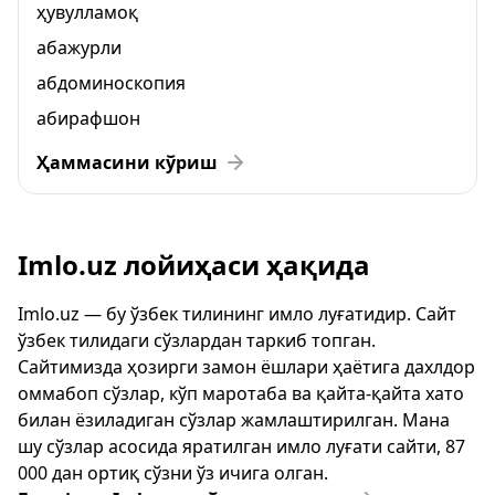
ҳувулламоқ
абажурли
абдоминоскопия
абирафшон
Ҳаммасини кўриш
Imlo.uz лойиҳаси ҳақида
Imlo.uz — бу ўзбек тилининг имло луғатидир. Сайт
ўзбек тилидаги сўзлардан таркиб топган.
Сайтимизда ҳозирги замон ёшлари ҳаётига дахлдор
оммабоп сўзлар, кўп маротаба ва қайта-қайта хато
билан ёзиладиган сўзлар жамлаштирилган. Мана
шу сўзлар асосида яратилган имло луғати сайти, 87
000 дан ортиқ сўзни ўз ичига олган.