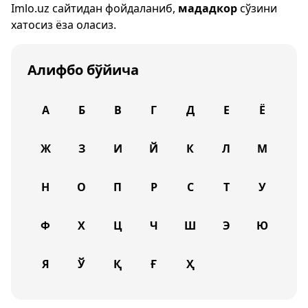
Imlo.uz
сайтидан фойдаланиб,
мададкор
сўзини
хатосиз ёза оласиз.
Алифбо бўйича
А
Б
В
Г
Д
Е
Ё
Ж
З
И
Й
К
Л
М
Н
О
П
Р
С
Т
У
Ф
Х
Ц
Ч
Ш
Э
Ю
Я
Ў
Қ
Ғ
Ҳ