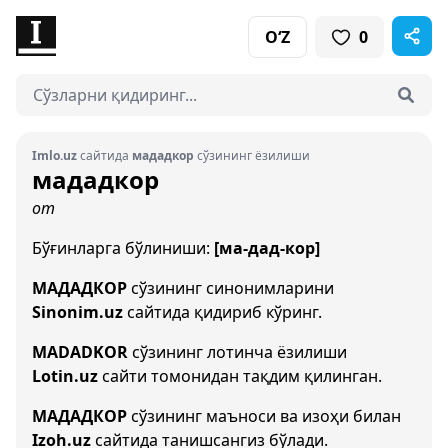
O‘Z
0
Imlo.uz
сайтида
мададкор
сўзининг ёзилиши
мададкор
от
Бўғинларга бўлиниши:
[ма-дад-кор]
МАДАДКОР
сўзининг синонимларини
Sinonim.uz
сайтида қидириб кўринг.
MADADKOR
сўзининг лотинча ёзилиши
Lotin.uz
сайти томонидан тақдим қилинган.
МАДАДКОР
сўзининг маъноси ва изоҳи билан
Izoh.uz
сайтида танишсангиз бўлади.