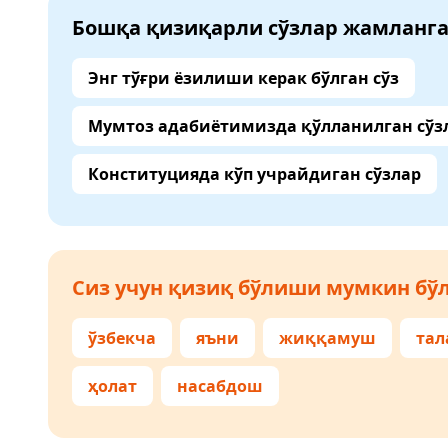
Бошқа қизиқарли сўзлар жамланг
Энг тўғри ёзилиши керак бўлган сўз
Мумтоз адабиётимизда қўлланилган сўз
Конституцияда кўп учрайдиган сўзлар
Сиз учун қизиқ бўлиши мумкин бўл
ўзбекча
яъни
жиққамуш
тал
ҳолат
насабдош