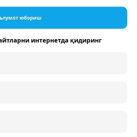
ълумот юбориш
айтларни интернетда қидиринг