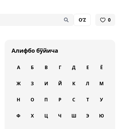
O‘Z
0
Алифбо бўйича
А
Б
В
Г
Д
Е
Ё
Ж
З
И
Й
К
Л
М
Н
О
П
Р
С
Т
У
Ф
Х
Ц
Ч
Ш
Э
Ю