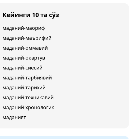
Кейинги 10 та сўз
маданий-маориф
маданий-маърифий
маданий-оммавий
маданий-оқартув
маданий-сиёсий
маданий-тарбиявий
маданий-тарихий
маданий-техникавий
маданий-хронологик
маданият