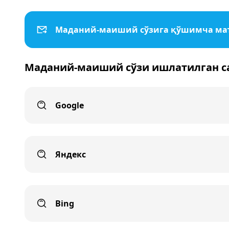
Маданий-маиший сўзига қўшимча ма
Маданий-маиший сўзи ишлатилган с
Google
Яндекс
Bing