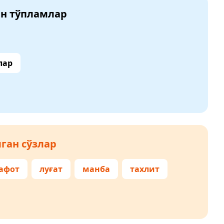
ан тўпламлар
лар
ган сўзлар
афот
луғат
манба
тахлит