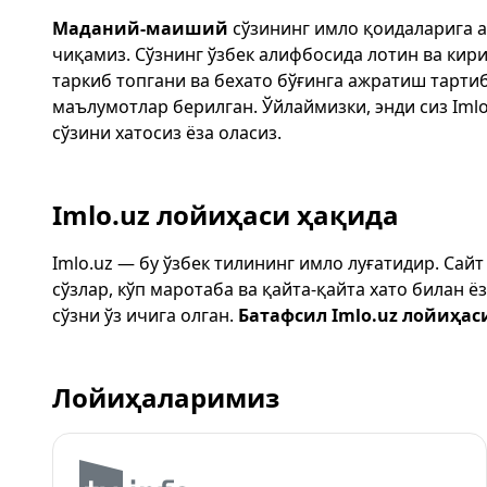
Маданий-маиший
сўзининг имло қоидаларига 
чиқамиз. Сўзнинг ўзбек алифбосида лотин ва кир
таркиб топгани ва бехато бўғинга ажратиш тарти
маълумотлар берилган. Ўйлаймизки, энди сиз
Imlo
сўзини хатосиз ёза оласиз.
Imlo.uz лойиҳаси ҳақида
Imlo.uz — бу ўзбек тилининг имло луғатидир. Сай
сўзлар, кўп маротаба ва қайта-қайта хато билан 
сўзни ўз ичига олган.
Батафсил Imlo.uz лойиҳас
Лойиҳаларимиз