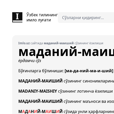
Ўзбек тилининг
имло луғати
Imlo.uz
сайтида
маданий-маиший
сўзининг ёзилиши
маданий-маи
ёрдамчи сўз
Бўғинларга бўлиниши:
[ма-да-ний-ма-и-ший]
МАДАНИЙ-МАИШИЙ
сўзининг синонимларин
MADANIY-MAISHIY
сўзининг лотинча ёзилиши
МАДАНИЙ-МАИШИЙ
сўзининг маъноси ва из
М
А
Д
А
Н
И
Й
-
М
А
И
Ш
И
Й
сўзида унли ҳарфларнин