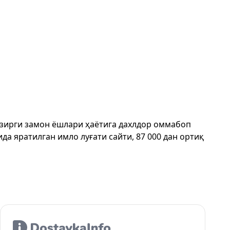
ҳозирги замон ёшлари ҳаётига дахлдор оммабоп
да яратилган имло луғати сайти, 87 000 дан ортиқ