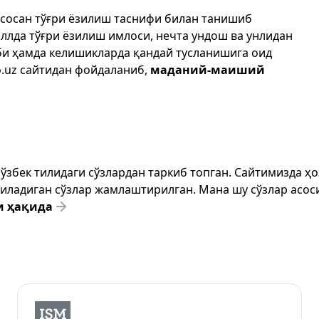
асосан тўғри ёзилиш таснифи билан танишиб
иллда тўғри ёзилиш имлоси, нечта ундош ва унлидан
би ҳамда келишикларда қандай тусланишига оид
.uz
сайтидан фойдаланиб,
маданий-маиший
т ўзбек тилидаги сўзлардан таркиб топган. Сайтимизда 
ёзиладиган сўзлар жамлаштирилган. Мана шу сўзлар асоси
и ҳақида