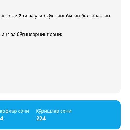
нг сони
7
та ва улар кўк ранг билан белгиланган.
инг ва бўғинларнинг сони:
арфлар сони
Кўришлар сони
4
224