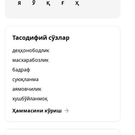
Я
Ў
Қ
Ғ
Ҳ
Тасодифий сўзлар
деҳқонободлик
масхарабозлик
бадраф
суюқланма
аямовчилик
хушбўйланмоқ
Ҳаммасини кўриш