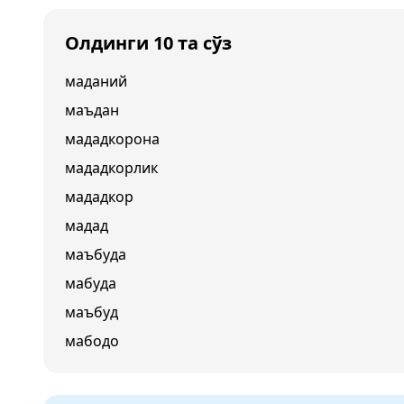
Олдинги 10 та сўз
маданий
маъдан
мададкорона
мададкорлик
мададкор
мадад
маъбуда
мабуда
маъбуд
мабодо