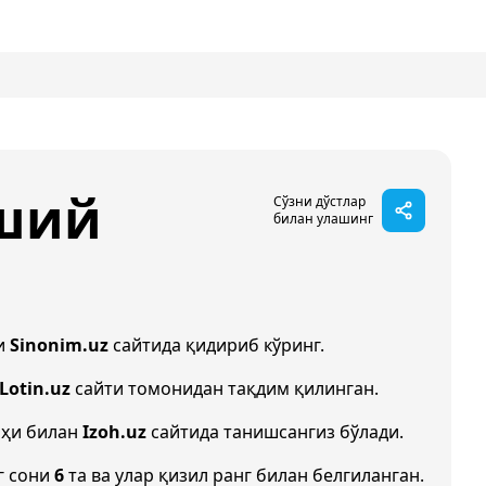
ший
Сўзни дўстлар
билан улашинг
и
Sinonim.uz
сайтида қидириб кўринг.
Lotin.uz
сайти томонидан тақдим қилинган.
оҳи билан
Izoh.uz
сайтида танишсангиз бўлади.
г сони
6
та ва улар қизил ранг билан белгиланган.