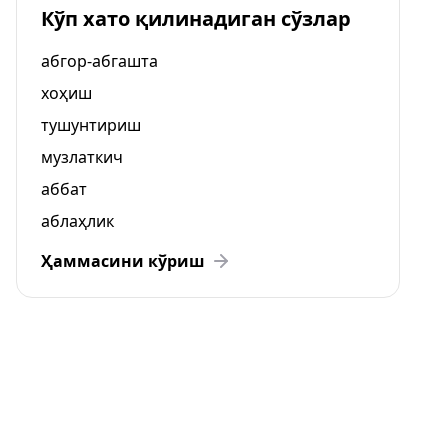
Кўп хато қилинадиган сўзлар
абгор-абгашта
хоҳиш
тушунтириш
музлаткич
аббат
аблаҳлик
Ҳаммасини кўриш