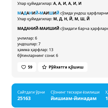
Улар қуйидагилар:
А, А, И, А, И, И
М
А
Д
А
Н
И
Й
-
М
А
И
Ш
И
Й
сўзида ундош ҳарфларни
Улар қуйидагилар:
М, Д, Н, Й, М, Ш, Й
МАДАНИЙ-МАИШИЙ
сўзидаги барча ҳарфларн
унлилар: 6
ундошлар: 7
ҳамма ҳарфлар: 13
бўғинларнинг сони: 6
59
Рўйхатга қўшиш
Сайтдаги ўрни
Сўзнинг тескари ёзилиши
Ҳ
25163
йишиам-йинадам
1