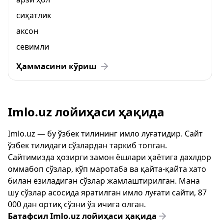
сиҳатлик
аксон
севимли
Ҳаммасини кўриш
Imlo.uz лойиҳаси ҳақида
Imlo.uz — бу ўзбек тилининг имло луғатидир. Сайт
ўзбек тилидаги сўзлардан таркиб топган.
Сайтимизда ҳозирги замон ёшлари ҳаётига дахлдор
оммабоп сўзлар, кўп маротаба ва қайта-қайта хато
билан ёзиладиган сўзлар жамлаштирилган. Мана
шу сўзлар асосида яратилган имло луғати сайти, 87
000 дан ортиқ сўзни ўз ичига олган.
Батафсил Imlo.uz лойиҳаси ҳақида