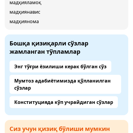
мадҳияламоқ
мадҳиянавис
мадҳиянома
Бошқа қизиқарли сўзлар
жамланган тўпламлар
Энг тўғри ёзилиши керак бўлган сўз
Мумтоз адабиётимизда қўлланилган
сўзлар
Конституцияда кўп учрайдиган сўзлар
Сиз учун қизиқ бўлиши мумкин