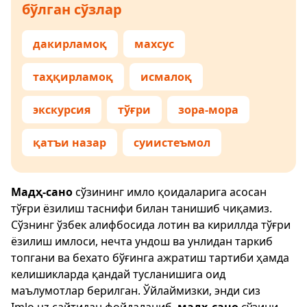
бўлган сўзлар
дакирламоқ
махсус
таҳқирламоқ
исмалоқ
экскурсия
тўғри
зора-мора
қатъи назар
суиистеъмол
Мадҳ-сано
сўзининг имло қоидаларига асосан
тўғри ёзилиш таснифи билан танишиб чиқамиз.
Сўзнинг ўзбек алифбосида лотин ва кириллда тўғри
ёзилиш имлоси, нечта ундош ва унлидан таркиб
топгани ва бехато бўғинга ажратиш тартиби ҳамда
келишикларда қандай тусланишига оид
маълумотлар берилган. Ўйлаймизки, энди сиз