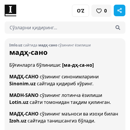
O‘Z
0
Imlo.uz
сайтида
мадҳ-сано
сўзининг ёзилиши
мадҳ-сано
Бўғинларга бўлиниши:
[ма-дҳ-са-но]
МАДҲ-САНО
сўзининг синонимларини
Sinonim.uz
сайтида қидириб кўринг.
MADH-SANO
сўзининг лотинча ёзилиши
Lotin.uz
сайти томонидан тақдим қилинган.
МАДҲ-САНО
сўзининг маъноси ва изоҳи билан
Izoh.uz
сайтида танишсангиз бўлади.