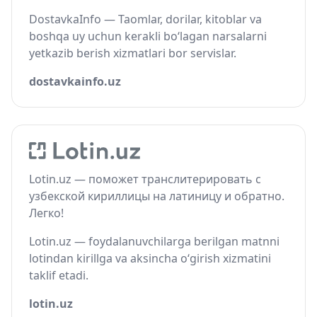
DostavkaInfo — Taomlar, dorilar, kitoblar va
boshqa uy uchun kerakli bo‘lagan narsalarni
yetkazib berish xizmatlari bor servislar.
dostavkainfo.uz
Lotin.uz — поможет транслитерировать с
узбекской кириллицы на латиницу и обратно.
Легко!
Lotin.uz — foydalanuvchilarga berilgan matnni
lotindan kirillga va aksincha o‘girish xizmatini
taklif etadi.
lotin.uz