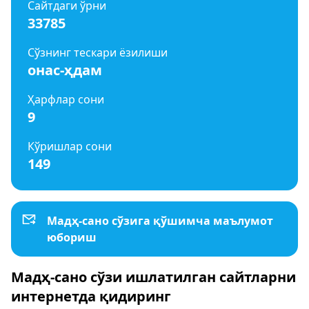
Сайтдаги ўрни
33785
Сўзнинг тескари ёзилиши
онас-ҳдам
Ҳарфлар сони
9
Кўришлар сони
149
Мадҳ-сано сўзига қўшимча маълумот
юбориш
Мадҳ-сано сўзи ишлатилган сайтларни
интернетда қидиринг