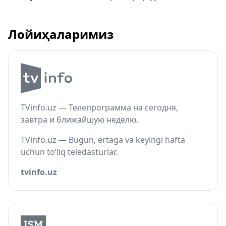
Лойиҳаларимиз
TVinfo.uz — Телепрограмма на сегодня,
завтра и ближайшую неделю.
TVinfo.uz — Bugun, ertaga va keyingi hafta
uchun to‘liq teledasturlar.
tvinfo.uz