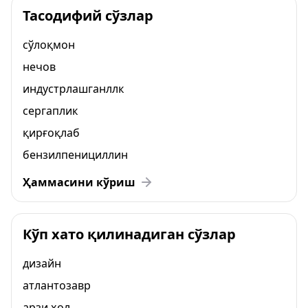
Тасодифий сўзлар
сўлоқмон
нечов
индустрлашганллк
сергаплик
қирғоқлаб
бензилпенициллин
Ҳаммасини кўриш
Кўп хато қилинадиган сўзлар
дизайн
атлантозавр
арзи ҳол