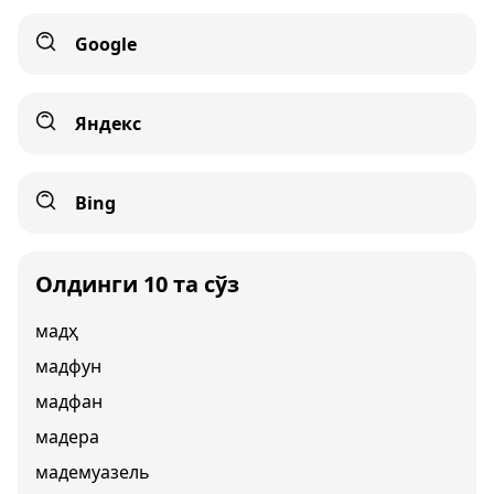
Google
Яндекс
Bing
Олдинги 10 та сўз
мадҳ
мадфун
мадфан
мадера
мадемуазель