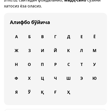
Imlo.uz
сайтидан фойдаланиб,
мадҳ-сано
сўзини
хатосиз ёза оласиз.
Алифбо бўйича
А
Б
В
Г
Д
Е
Ё
Ж
З
И
Й
К
Л
М
Н
О
П
Р
С
Т
У
Ф
Х
Ц
Ч
Ш
Э
Ю
Я
Ў
Қ
Ғ
Ҳ