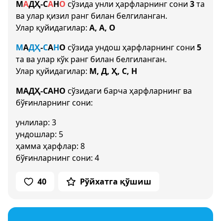
М
А
Д
Ҳ
-
С
А
Н
О
сўзида унли ҳарфларнинг сони
3
та
ва улар қизил ранг билан белгиланган.
Улар қуйидагилар:
А, А, О
М
А
Д
Ҳ
-
С
А
Н
О
сўзида ундош ҳарфларнинг сони
5
та ва улар кўк ранг билан белгиланган.
Улар қуйидагилар:
М, Д, Ҳ, С, Н
МАДҲ-САНО
сўзидаги барча ҳарфларнинг ва
бўғинларнинг сони:
унлилар: 3
ундошлар: 5
ҳамма ҳарфлар: 8
бўғинларнинг сони: 4
40
Рўйхатга қўшиш