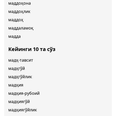
маддоҳона
маддоҳлик
маддоҳ
маддаламоқ
мадда
Кейинги 10 та сўз
мадҳ-тавсит
мадҳгўй
мадҳгўйлик
мадҳия
мадҳия-рубоий
мадҳиягўй
мадҳиягўйлик