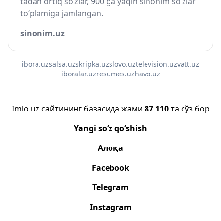
tadan ortiq so‘zlar, 900 ga yaqin sinonim so‘zlar
to‘plamiga jamlangan.
sinonim.uz
ibora.uz
salsa.uz
skripka.uz
slovo.uz
television.uz
vatt.uz
iboralar.uz
resumes.uz
havo.uz
Imlo.uz сайтининг базасида жами
87 110
та сўз бор
Yangi so‘z qo‘shish
Алоқа
Facebook
Telegram
Instagram