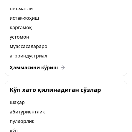
неъматли
истак-хоҳиш
қарғамоқ
устомон
муассасалараро
агроиндустриал
Ҳаммасини кўриш
Кўп хато қилинадиган сўзлар
шаҳар
абитуриентлик
пулдорлик
ҳўп