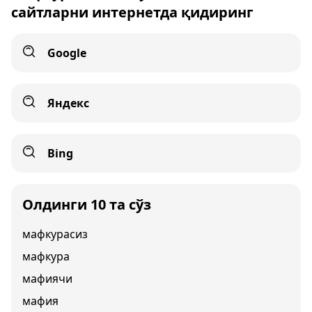
сайтларни интернетда қидиринг
Google
Яндекс
Bing
Олдинги 10 та сўз
мафкурасиз
мафкура
мафиячи
мафия