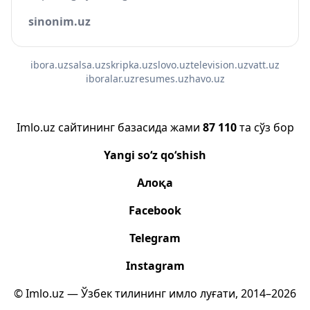
sinonim.uz
ibora.uz
salsa.uz
skripka.uz
slovo.uz
television.uz
vatt.uz
iboralar.uz
resumes.uz
havo.uz
Imlo.uz сайтининг базасида жами
87 110
та сўз бор
Yangi so‘z qo‘shish
Алоқа
Facebook
Telegram
Instagram
© Imlo.uz — Ўзбек тилининг имло луғати, 2014–2026