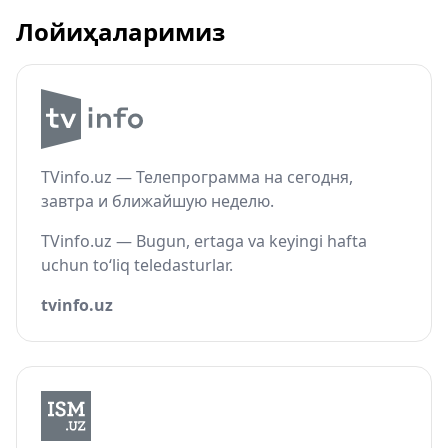
Лойиҳаларимиз
TVinfo.uz — Телепрограмма на сегодня,
завтра и ближайшую неделю.
TVinfo.uz — Bugun, ertaga va keyingi hafta
uchun to‘liq teledasturlar.
tvinfo.uz