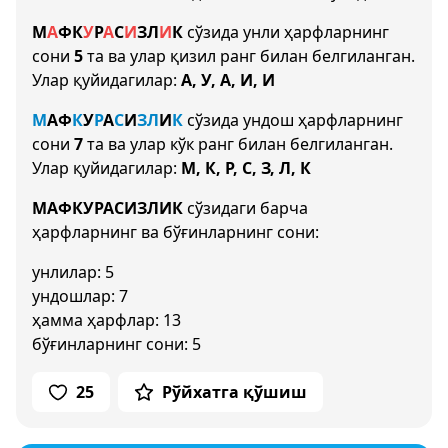
М
А
Ф
К
У
Р
А
С
И
З
Л
И
К
сўзида унли ҳарфларнинг
сони
5
та ва улар қизил ранг билан белгиланган.
Улар қуйидагилар:
А, У, А, И, И
М
А
Ф
К
У
Р
А
С
И
З
Л
И
К
сўзида ундош ҳарфларнинг
сони
7
та ва улар кўк ранг билан белгиланган.
Улар қуйидагилар:
М, К, Р, С, З, Л, К
МАФКУРАСИЗЛИК
сўзидаги барча
ҳарфларнинг ва бўғинларнинг сони:
унлилар: 5
ундошлар: 7
ҳамма ҳарфлар: 13
бўғинларнинг сони: 5
25
Рўйхатга қўшиш