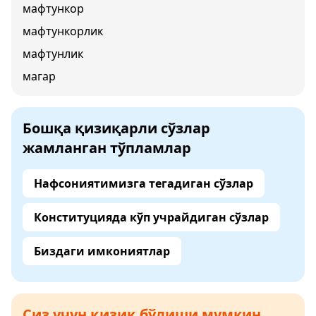
мафтункор
мафтункорлик
мафтунлик
магар
Бошқа қизиқарли сўзлар
жамланган тўпламлар
Нафсониятимизга тегадиган сўзлар
Конституцияда кўп учрайдиган сўзлар
Биздаги имкониятлар
Сиз учун қизиқ бўлиши мумкин