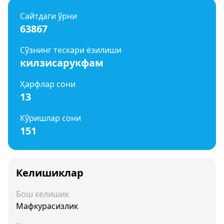
Сайтдаги ўрни
63867
Сўзнинг тескари ёзилиши
килзисарукфам
Ҳарфлар сони
13
Кўришлар сони
151
Келишиклар
Бош келишик
Мафкурасизлик