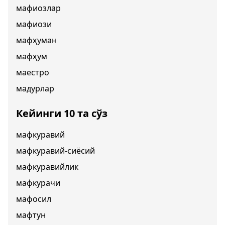
мафиозлар
мафиози
мафҳуман
мафҳум
маестро
мадурлар
Кейинги 10 та сўз
мафкуравий
мафкуравий-сиёсий
мафкуравийлик
мафкурачи
мафосил
мафтун