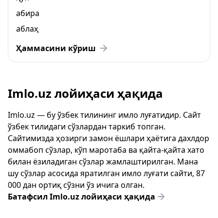
абира
аблаҳ
Ҳаммасини кўриш
Imlo.uz лойиҳаси ҳақида
Imlo.uz — бу ўзбек тилининг имло луғатидир. Сайт
ўзбек тилидаги сўзлардан таркиб топган.
Сайтимизда ҳозирги замон ёшлари ҳаётига дахлдор
оммабоп сўзлар, кўп маротаба ва қайта-қайта хато
билан ёзиладиган сўзлар жамлаштирилган. Мана
шу сўзлар асосида яратилган имло луғати сайти, 87
000 дан ортиқ сўзни ўз ичига олган.
Батафсил Imlo.uz лойиҳаси ҳақида