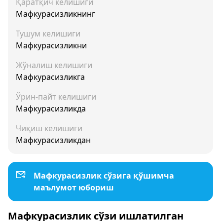
Қаратқич келишиги
Мафкурасизликнинг
Тушум келишиги
Мафкурасизликни
Жўналиш келишиги
Мафкурасизликга
Ўрин-пайт келишиги
Мафкурасизликда
Чиқиш келишиги
Мафкурасизликдан
Мафкурасизлик сўзига қўшимча
маълумот юбориш
Мафкурасизлик сўзи ишлатилган