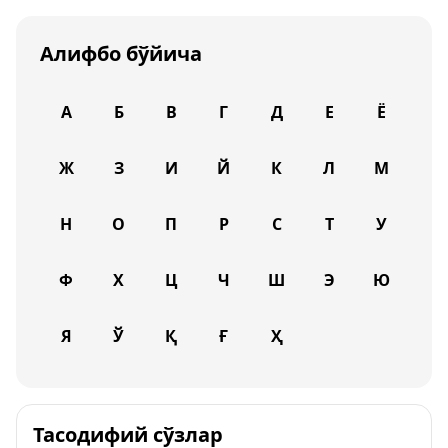
Алифбо бўйича
А
Б
В
Г
Д
Е
Ё
Ж
З
И
Й
К
Л
М
Н
О
П
Р
С
Т
У
Ф
Х
Ц
Ч
Ш
Э
Ю
Я
Ў
Қ
Ғ
Ҳ
Тасодифий сўзлар