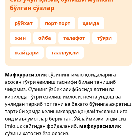
бўлган сўзлар
рўйхат
порт-порт
ҳамда
жин
ойба
талафот
тўғри
жайдари
тааллуқли
Мафкурасизлик
сўзининг имло қоидаларига
асосан тўғри ёзилиш таснифи билан танишиб
чиқамиз. Сўзнинг ўзбек алифбосида лотин ва
кириллда тўғри ёзилиш имлоси, нечта ундош ва
унлидан таркиб топгани ва бехато бўғинга ажратиш
тартиби ҳамда келишикларда қандай тусланишига
оид маълумотлар берилган. Ўйлаймизки, энди сиз
Imlo.uz
сайтидан фойдаланиб,
мафкурасизлик
сўзини хатосиз ёза оласиз.