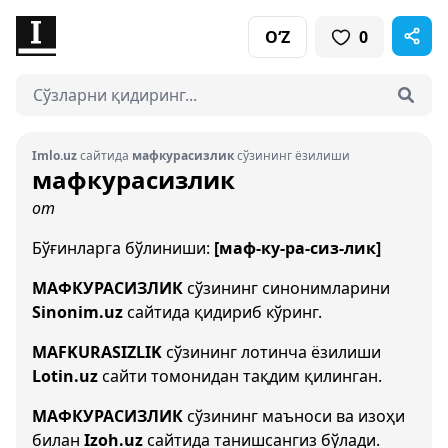
O‘Z
0
Imlo.uz
сайтида
мафкурасизлик
сўзининг ёзилиши
мафкурасизлик
от
Бўғинларга бўлиниши:
[маф-ку-ра-сиз-лик]
МАФКУРАСИЗЛИК
сўзининг синонимларини
Sinonim.uz
сайтида қидириб кўринг.
MAFKURASIZLIK
сўзининг лотинча ёзилиши
Lotin.uz
сайти томонидан тақдим қилинган.
МАФКУРАСИЗЛИК
сўзининг маъноси ва изоҳи
билан
Izoh.uz
сайтида танишсангиз бўлади.