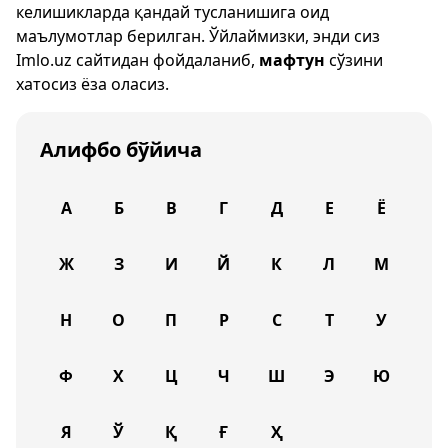
келишикларда қандай тусланишига оид
маълумотлар берилган. Ўйлаймизки, энди сиз
Imlo.uz
сайтидан фойдаланиб,
мафтун
сўзини
хатосиз ёза оласиз.
Алифбо бўйича
А
Б
В
Г
Д
Е
Ё
Ж
З
И
Й
К
Л
М
Н
О
П
Р
С
Т
У
Ф
Х
Ц
Ч
Ш
Э
Ю
Я
Ў
Қ
Ғ
Ҳ