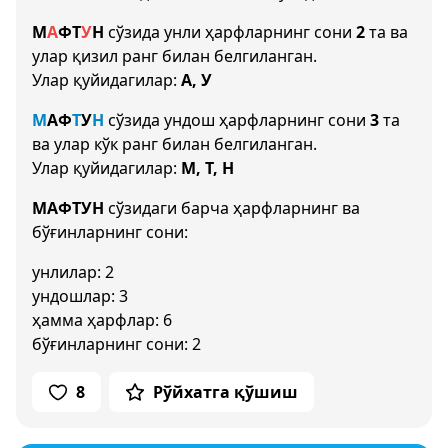
М
А
Ф
Т
У
Н
сўзида унли ҳарфларнинг сони
2
та ва
улар қизил ранг билан белгиланган.
Улар қуйидагилар:
А, У
М
А
Ф
Т
У
Н
сўзида ундош ҳарфларнинг сони
3
та
ва улар кўк ранг билан белгиланган.
Улар қуйидагилар:
М, Т, Н
МАФТУН
сўзидаги барча ҳарфларнинг ва
бўғинларнинг сони:
унлилар: 2
ундошлар: 3
ҳамма ҳарфлар: 6
бўғинларнинг сони: 2
8
Рўйхатга қўшиш