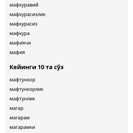
мафкуравий
мафкурасизлик
мафкурасиз
мафкура
мафиячи
мафия
Кейинги 10 та сўз
мафтункор
мафтункорлик
мафтунлик
магар
магарам
магарамки