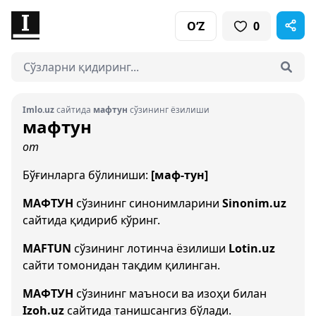
O‘Z
0
Imlo.uz
сайтида
мафтун
сўзининг ёзилиши
мафтун
от
Бўғинларга бўлиниши:
[маф-тун]
МАФТУН
сўзининг синонимларини
Sinonim.uz
сайтида қидириб кўринг.
MAFTUN
сўзининг лотинча ёзилиши
Lotin.uz
сайти томонидан тақдим қилинган.
МАФТУН
сўзининг маъноси ва изоҳи билан
Izoh.uz
сайтида танишсангиз бўлади.