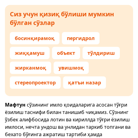
Сиз учун қизиқ бўлиши мумкин
бўлган сўзлар
босинқирамоқ
пергидрол
жиққамуш
объект
тўлдириш
жирканмоқ
увишмоқ
стереопроектор
қатъи назар
Мафтун
сўзининг имло қоидаларига асосан тўғри
ёзилиш таснифи билан танишиб чиқамиз. Сўзнинг
ўзбек алифбосида лотин ва кириллда тўғри ёзилиш
имлоси, нечта ундош ва унлидан таркиб топгани ва
бехато бўғинга ажратиш тартиби ҳамда