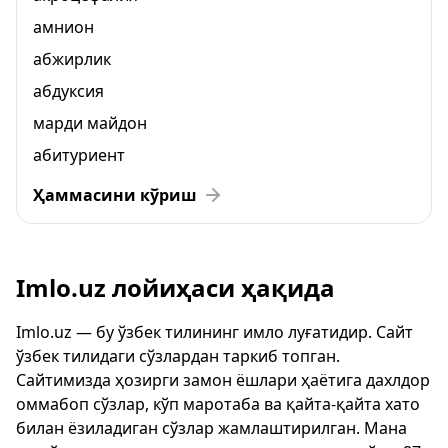
амнион
абжирлик
абдуксия
марди майдон
абитуриент
Ҳаммасини кўриш
Imlo.uz лойиҳаси ҳақида
Imlo.uz — бу ўзбек тилининг имло луғатидир. Сайт
ўзбек тилидаги сўзлардан таркиб топган.
Сайтимизда ҳозирги замон ёшлари ҳаётига дахлдор
оммабоп сўзлар, кўп маротаба ва қайта-қайта хато
билан ёзиладиган сўзлар жамлаштирилган. Мана