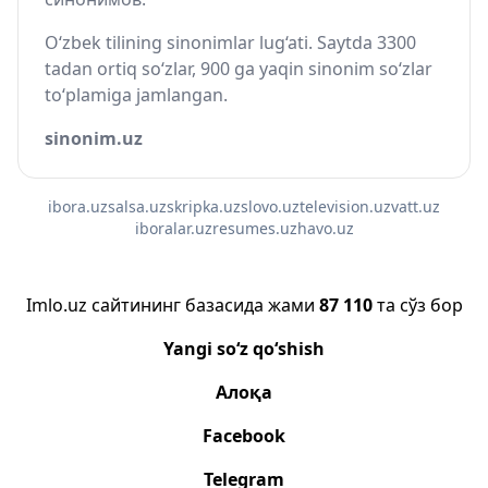
O‘zbek tilining sinonimlar lug‘ati. Saytda 3300
tadan ortiq so‘zlar, 900 ga yaqin sinonim so‘zlar
to‘plamiga jamlangan.
sinonim.uz
ibora.uz
salsa.uz
skripka.uz
slovo.uz
television.uz
vatt.uz
iboralar.uz
resumes.uz
havo.uz
Imlo.uz сайтининг базасида жами
87 110
та сўз бор
Yangi so‘z qo‘shish
Алоқа
Facebook
Telegram