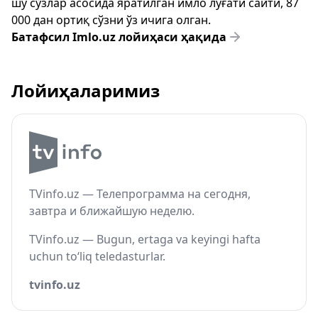
шу сўзлар асосида яратилган имло луғати сайти, 87
000 дан ортиқ сўзни ўз ичига олган.
Батафсил Imlo.uz лойиҳаси ҳақида
Лойиҳаларимиз
TVinfo.uz — Телепрограмма на сегодня,
завтра и ближайшую неделю.
TVinfo.uz — Bugun, ertaga va keyingi hafta
uchun to‘liq teledasturlar.
tvinfo.uz