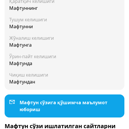
Қаратқич келишиги
Мафтуннинг
Тушум келишиги
Мафтунни
Жўналиш келишиги
Мафтунга
Ўрин-пайт келишиги
Мафтунда
Чиқиш келишиги
Мафтундан
Мафтун сўзига қўшимча маълумот
юбориш
Мафтун сўзи ишлатилган сайтларни