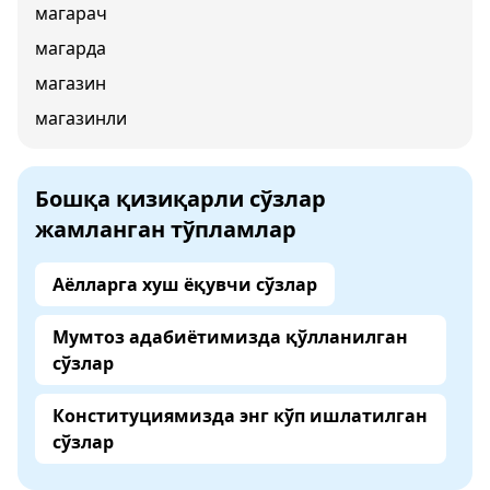
магарач
магарда
магазин
магазинли
Бошқа қизиқарли сўзлар
жамланган тўпламлар
Аёлларга хуш ёқувчи сўзлар
Мумтоз адабиётимизда қўлланилган
сўзлар
Конституциямизда энг кўп ишлатилган
сўзлар