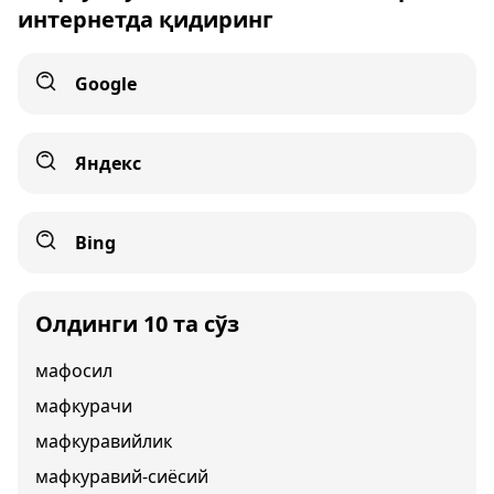
интернетда қидиринг
Google
Яндекс
Bing
Олдинги 10 та сўз
мафосил
мафкурачи
мафкуравийлик
мафкуравий-сиёсий