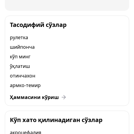
Тасодифий сўзлар
рулетка
шийпонча
кўп минг
ўқлатиш
отинчахон
армко-темир
Ҳаммасини кўриш
Кўп хато қилинадиган сўзлар
акроцефалия