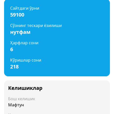
Сайтдаги ўрни
59100
Сўзнинг тескари ёзилиши
нутфам
Ҳарфлар сони
6
Кўришлар сони
218
Келишиклар
Бош келишик
Мафтун