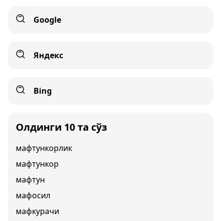
Google
Яндекс
Bing
Олдинги 10 та сўз
мафтункорлик
мафтункор
мафтун
мафосил
мафкурачи