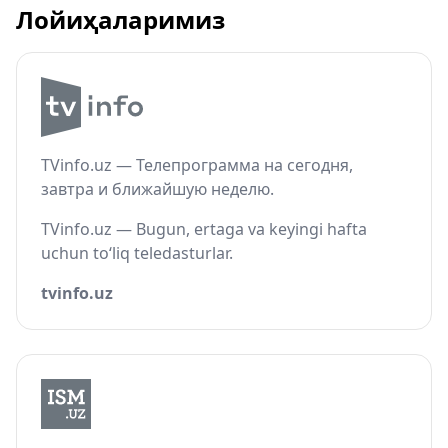
Лойиҳаларимиз
TVinfo.uz — Телепрограмма на сегодня,
завтра и ближайшую неделю.
TVinfo.uz — Bugun, ertaga va keyingi hafta
uchun to‘liq teledasturlar.
tvinfo.uz