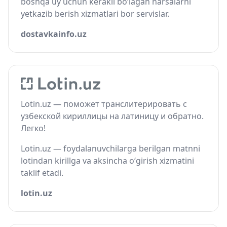
boshqa uy uchun kerakli bo‘lagan narsalarni
yetkazib berish xizmatlari bor servislar.
dostavkainfo.uz
Lotin.uz — поможет транслитерировать с
узбекской кириллицы на латиницу и обратно.
Легко!
Lotin.uz — foydalanuvchilarga berilgan matnni
lotindan kirillga va aksincha o‘girish xizmatini
taklif etadi.
lotin.uz