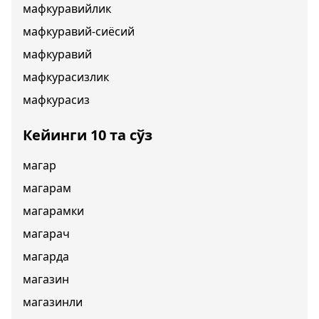
мафкуравийлик
мафкуравий-сиёсий
мафкуравий
мафкурасизлик
мафкурасиз
Кейинги 10 та сўз
магар
магарам
магарамки
магарач
магарда
магазин
магазинли