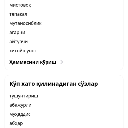
мистовоқ
тепакал
мутаносиблик
агарчи
айтувчи
хитойшунос
Ҳаммасини кўриш
Кўп хато қилинадиган сўзлар
тушунтириш
абажурли
муҳаддис
абҳар