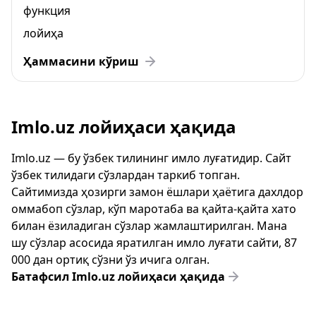
функция
лойиҳа
Ҳаммасини кўриш
Imlo.uz лойиҳаси ҳақида
Imlo.uz — бу ўзбек тилининг имло луғатидир. Сайт
ўзбек тилидаги сўзлардан таркиб топган.
Сайтимизда ҳозирги замон ёшлари ҳаётига дахлдор
оммабоп сўзлар, кўп маротаба ва қайта-қайта хато
билан ёзиладиган сўзлар жамлаштирилган. Мана
шу сўзлар асосида яратилган имло луғати сайти, 87
000 дан ортиқ сўзни ўз ичига олган.
Батафсил Imlo.uz лойиҳаси ҳақида