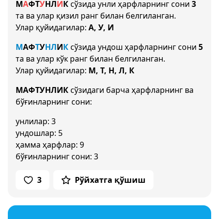
М
А
Ф
Т
У
Н
Л
И
К
сўзида унли ҳарфларнинг сони
3
та ва улар қизил ранг билан белгиланган.
Улар қуйидагилар:
А, У, И
М
А
Ф
Т
У
Н
Л
И
К
сўзида ундош ҳарфларнинг сони
5
та ва улар кўк ранг билан белгиланган.
Улар қуйидагилар:
М, Т, Н, Л, К
МАФТУНЛИК
сўзидаги барча ҳарфларнинг ва
бўғинларнинг сони:
унлилар: 3
ундошлар: 5
ҳамма ҳарфлар: 9
бўғинларнинг сони: 3
3
Рўйхатга қўшиш