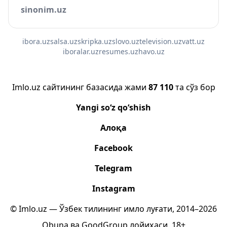
sinonim.uz
ibora.uz
salsa.uz
skripka.uz
slovo.uz
television.uz
vatt.uz
iboralar.uz
resumes.uz
havo.uz
Imlo.uz сайтининг базасида жами
87 110
та сўз бор
Yangi so‘z qo‘shish
Алоқа
Facebook
Telegram
Instagram
© Imlo.uz — Ўзбек тилининг имло луғати, 2014–2026
Obuna
ва
GoodGroup
лойиҳаси.
18+