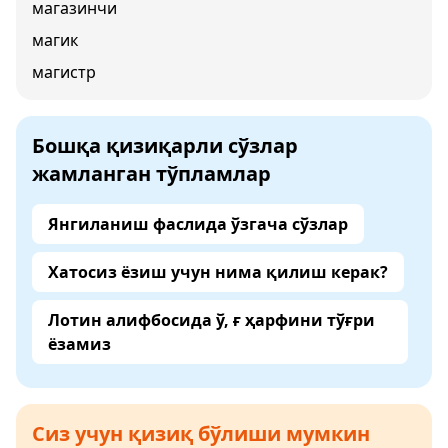
магазинчи
магик
магистр
Бошқа қизиқарли сўзлар
жамланган тўпламлар
Янгиланиш фаслида ўзгача сўзлар
Хатосиз ёзиш учун нима қилиш керак?
Лотин алифбосида ў, ғ ҳарфини тўғри
ёзамиз
Сиз учун қизиқ бўлиши мумкин