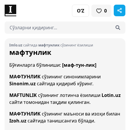
O‘Z
0
Imlo.uz
сайтида
мафтунлик
сўзининг ёзилиши
мафтунлик
Бўғинларга бўлиниши:
[маф-тун-лик]
МАФТУНЛИК
сўзининг синонимларини
Sinonim.uz
сайтида қидириб кўринг.
MAFTUNLIK
сўзининг лотинча ёзилиши
Lotin.uz
сайти томонидан тақдим қилинган.
МАФТУНЛИК
сўзининг маъноси ва изоҳи билан
Izoh.uz
сайтида танишсангиз бўлади.