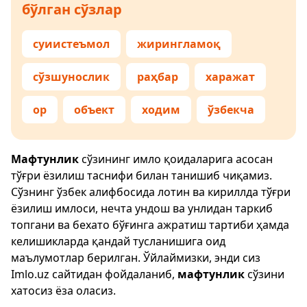
бўлган сўзлар
суиистеъмол
жирингламоқ
сўзшунослик
раҳбар
харажат
ор
объект
ходим
ўзбекча
Мафтунлик
сўзининг имло қоидаларига асосан
тўғри ёзилиш таснифи билан танишиб чиқамиз.
Сўзнинг ўзбек алифбосида лотин ва кириллда тўғри
ёзилиш имлоси, нечта ундош ва унлидан таркиб
топгани ва бехато бўғинга ажратиш тартиби ҳамда
келишикларда қандай тусланишига оид
маълумотлар берилган. Ўйлаймизки, энди сиз
Imlo.uz
сайтидан фойдаланиб,
мафтунлик
сўзини
хатосиз ёза оласиз.