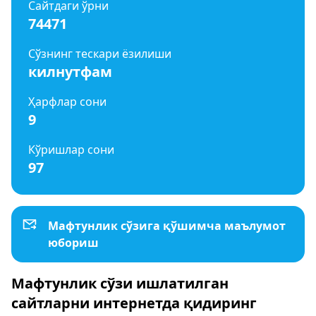
Сайтдаги ўрни
74471
Сўзнинг тескари ёзилиши
килнутфам
Ҳарфлар сони
9
Кўришлар сони
97
Мафтунлик сўзига қўшимча маълумот
юбориш
Мафтунлик сўзи ишлатилган
сайтларни интернетда қидиринг