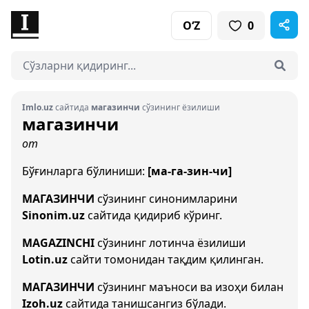
O‘Z
0
Imlo.uz
сайтида
магазинчи
сўзининг ёзилиши
магазинчи
от
Бўғинларга бўлиниши:
[ма-га-зин-чи]
МАГАЗИНЧИ
сўзининг синонимларини
Sinonim.uz
сайтида қидириб кўринг.
MAGAZINCHI
сўзининг лотинча ёзилиши
Lotin.uz
сайти томонидан тақдим қилинган.
МАГАЗИНЧИ
сўзининг маъноси ва изоҳи билан
Izoh.uz
сайтида танишсангиз бўлади.