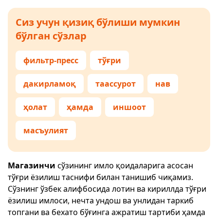
Сиз учун қизиқ бўлиши мумкин
бўлган сўзлар
фильтр-пресс
тўғри
дакирламоқ
таассурот
нав
ҳолат
ҳамда
иншоот
масъулият
Магазинчи
сўзининг имло қоидаларига асосан
тўғри ёзилиш таснифи билан танишиб чиқамиз.
Сўзнинг ўзбек алифбосида лотин ва кириллда тўғри
ёзилиш имлоси, нечта ундош ва унлидан таркиб
топгани ва бехато бўғинга ажратиш тартиби ҳамда