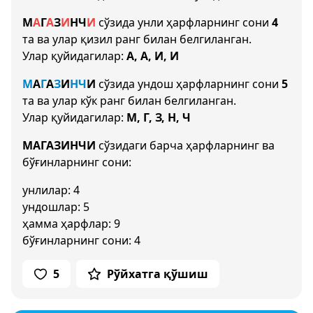
М
А
Г
А
З
И
Н
Ч
И
сўзида унли ҳарфларнинг сони
4
та ва улар қизил ранг билан белгиланган.
Улар қуйидагилар:
А, А, И, И
М
А
Г
А
З
И
Н
Ч
И
сўзида ундош ҳарфларнинг сони
5
та ва улар кўк ранг билан белгиланган.
Улар қуйидагилар:
М, Г, З, Н, Ч
МАГАЗИНЧИ
сўзидаги барча ҳарфларнинг ва
бўғинларнинг сони:
унлилар: 4
ундошлар: 5
ҳамма ҳарфлар: 9
бўғинларнинг сони: 4
5
Рўйхатга қўшиш