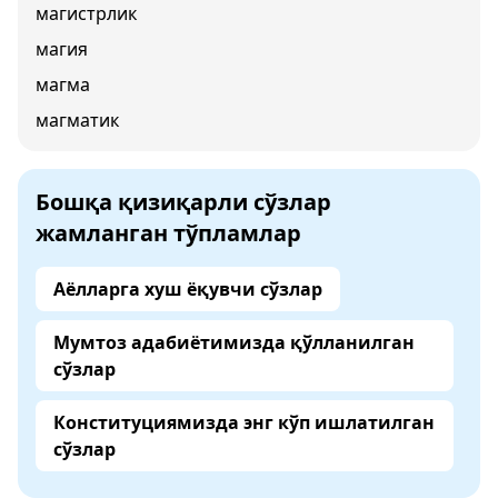
магистрлик
магия
магма
магматик
Бошқа қизиқарли сўзлар
жамланган тўпламлар
Аёлларга хуш ёқувчи сўзлар
Мумтоз адабиётимизда қўлланилган
сўзлар
Конституциямизда энг кўп ишлатилган
сўзлар