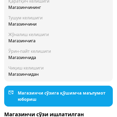
Қаратқич келишиги
Магазинчининг
Тушум келишиги
Магазинчини
Жўналиш келишиги
Магазинчига
Ўрин-пайт келишиги
Магазинчида
Чиқиш келишиги
Магазинчидан
Магазинчи сўзига қўшимча маълумот
юбориш
Магазинчи сўзи ишлатилган