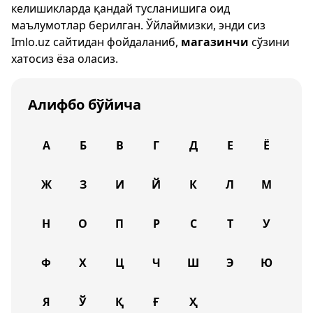
келишикларда қандай тусланишига оид
маълумотлар берилган. Ўйлаймизки, энди сиз
Imlo.uz
сайтидан фойдаланиб,
магазинчи
сўзини
хатосиз ёза оласиз.
Алифбо бўйича
А
Б
В
Г
Д
Е
Ё
Ж
З
И
Й
К
Л
М
Н
О
П
Р
С
Т
У
Ф
Х
Ц
Ч
Ш
Э
Ю
Я
Ў
Қ
Ғ
Ҳ