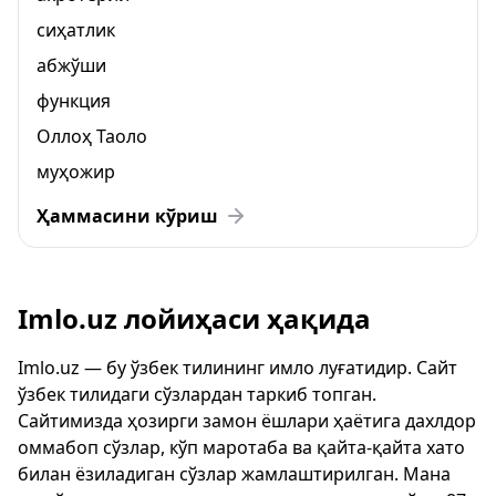
сиҳатлик
абжўши
функция
Оллоҳ Таоло
муҳожир
Ҳаммасини кўриш
Imlo.uz лойиҳаси ҳақида
Imlo.uz — бу ўзбек тилининг имло луғатидир. Сайт
ўзбек тилидаги сўзлардан таркиб топган.
Сайтимизда ҳозирги замон ёшлари ҳаётига дахлдор
оммабоп сўзлар, кўп маротаба ва қайта-қайта хато
билан ёзиладиган сўзлар жамлаштирилган. Мана