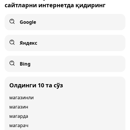
сайтларни интернетда қидиринг
Google
Яндекс
Bing
Олдинги 10 та сўз
магазинли
магазин
магарда
магарач