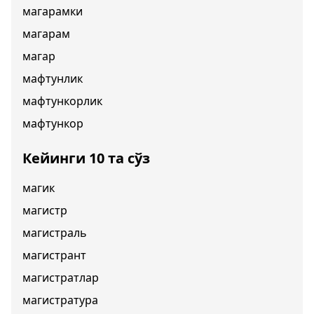
магарамки
магарам
магар
мафтунлик
мафтункорлик
мафтункор
Кейинги 10 та сўз
магик
магистр
магистраль
магистрант
магистратлар
магистратура