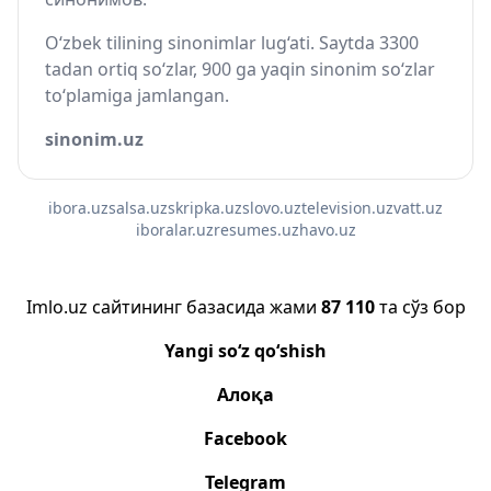
O‘zbek tilining sinonimlar lug‘ati. Saytda 3300
tadan ortiq so‘zlar, 900 ga yaqin sinonim so‘zlar
to‘plamiga jamlangan.
sinonim.uz
ibora.uz
salsa.uz
skripka.uz
slovo.uz
television.uz
vatt.uz
iboralar.uz
resumes.uz
havo.uz
Imlo.uz сайтининг базасида жами
87 110
та сўз бор
Yangi so‘z qo‘shish
Алоқа
Facebook
Telegram