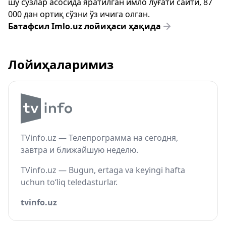
шу сўзлар асосида яратилган имло луғати сайти, 87
000 дан ортиқ сўзни ўз ичига олган.
Батафсил Imlo.uz лойиҳаси ҳақида
Лойиҳаларимиз
TVinfo.uz — Телепрограмма на сегодня,
завтра и ближайшую неделю.
TVinfo.uz — Bugun, ertaga va keyingi hafta
uchun to‘liq teledasturlar.
tvinfo.uz