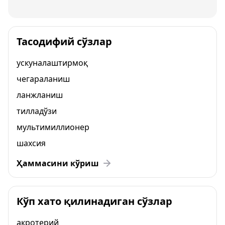
Тасодифий сўзлар
ускуналаштирмоқ
чегараланиш
ланжланиш
тилладўзи
мультимиллионер
шахсия
Ҳаммасини кўриш
Кўп хато қилинадиган сўзлар
акротерий