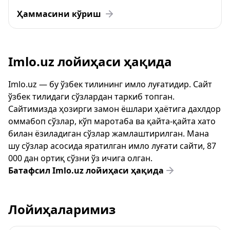
Ҳаммасини кўриш
Imlo.uz лойиҳаси ҳақида
Imlo.uz — бу ўзбек тилининг имло луғатидир. Сайт
ўзбек тилидаги сўзлардан таркиб топган.
Сайтимизда ҳозирги замон ёшлари ҳаётига дахлдор
оммабоп сўзлар, кўп маротаба ва қайта-қайта хато
билан ёзиладиган сўзлар жамлаштирилган. Мана
шу сўзлар асосида яратилган имло луғати сайти, 87
000 дан ортиқ сўзни ўз ичига олган.
Батафсил Imlo.uz лойиҳаси ҳақида
Лойиҳаларимиз