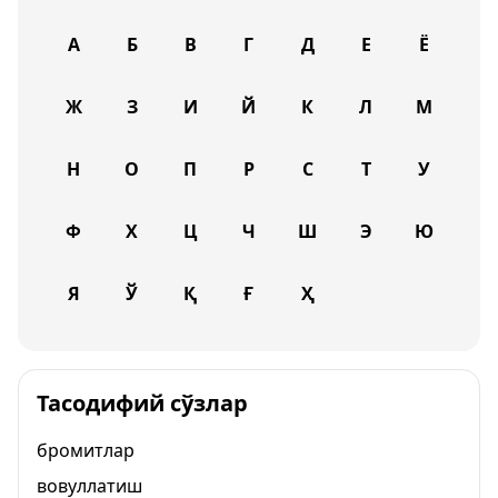
А
Б
В
Г
Д
Е
Ё
Ж
З
И
Й
К
Л
М
Н
О
П
Р
С
Т
У
Ф
Х
Ц
Ч
Ш
Э
Ю
Я
Ў
Қ
Ғ
Ҳ
Тасодифий сўзлар
бромитлар
вовуллатиш