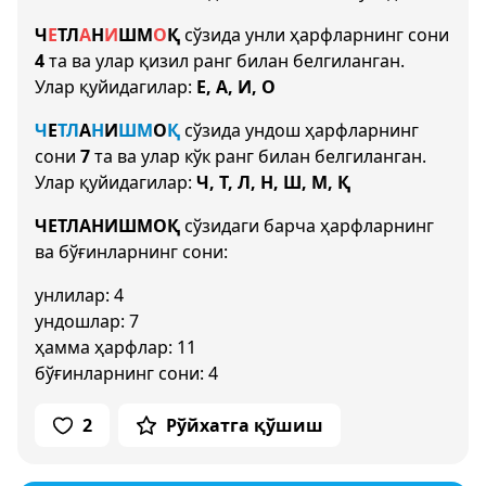
Ч
Е
Т
Л
А
Н
И
Ш
М
О
Қ
сўзида унли ҳарфларнинг сони
4
та ва улар қизил ранг билан белгиланган.
Улар қуйидагилар:
Е, А, И, О
Ч
Е
Т
Л
А
Н
И
Ш
М
О
Қ
сўзида ундош ҳарфларнинг
сони
7
та ва улар кўк ранг билан белгиланган.
Улар қуйидагилар:
Ч, Т, Л, Н, Ш, М, Қ
ЧЕТЛАНИШМОҚ
сўзидаги барча ҳарфларнинг
ва бўғинларнинг сони:
унлилар: 4
ундошлар: 7
ҳамма ҳарфлар: 11
бўғинларнинг сони: 4
2
Рўйхатга қўшиш