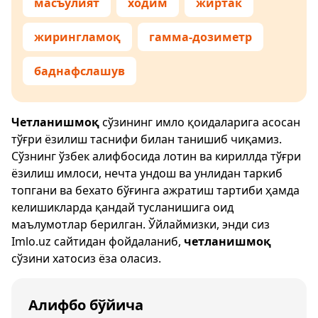
масъулият
ходим
жиртак
жирингламоқ
гамма-дозиметр
баднафслашув
Четланишмоқ
сўзининг имло қоидаларига асосан
тўғри ёзилиш таснифи билан танишиб чиқамиз.
Сўзнинг ўзбек алифбосида лотин ва кириллда тўғри
ёзилиш имлоси, нечта ундош ва унлидан таркиб
топгани ва бехато бўғинга ажратиш тартиби ҳамда
келишикларда қандай тусланишига оид
маълумотлар берилган. Ўйлаймизки, энди сиз
Imlo.uz
сайтидан фойдаланиб,
четланишмоқ
сўзини хатосиз ёза оласиз.
Алифбо бўйича