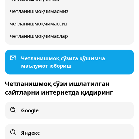
четланишмоқчимасмиз
четланишмоқчимассиз
четланишмоқчимаслар
Четланишмоқ сўзига қўшимча
маълумот юбориш
Четланишмоқ сўзи ишлатилган
сайтларни интернетда қидиринг
Google
Яндекс