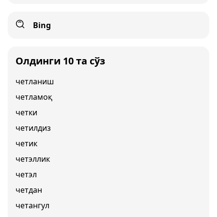
Bing
Олдинги 10 та сўз
четланиш
четламоқ
четки
четилдиз
четик
четэллик
четэл
четдан
четангул