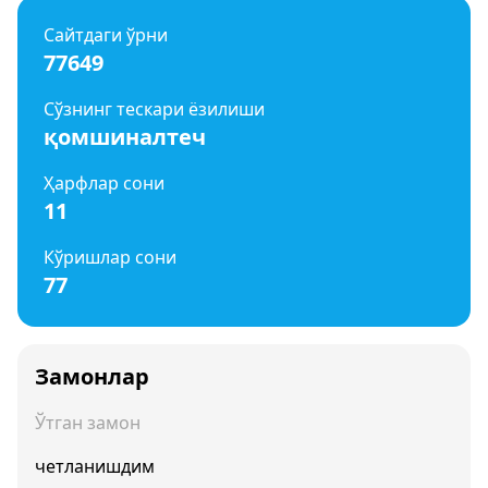
Сайтдаги ўрни
77649
Сўзнинг тескари ёзилиши
қомшиналтеч
Ҳарфлар сони
11
Кўришлар сони
77
Замонлар
Ўтган замон
четланишдим