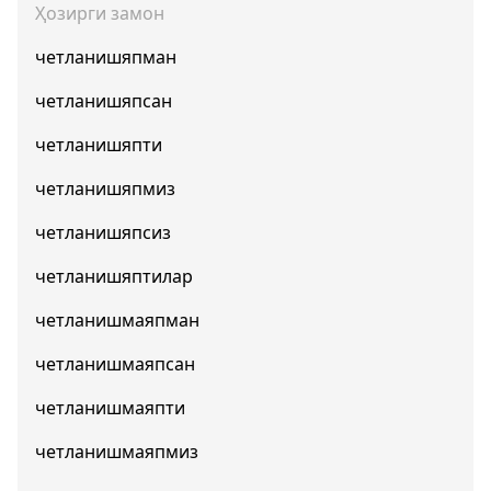
Ҳозирги замон
четланишяпман
четланишяпсан
четланишяпти
четланишяпмиз
четланишяпсиз
четланишяптилар
четланишмаяпман
четланишмаяпсан
четланишмаяпти
четланишмаяпмиз