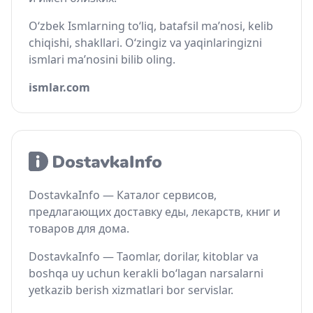
O‘zbek Ismlarning to‘liq, batafsil ma’nosi, kelib
chiqishi, shakllari. O‘zingiz va yaqinlaringizni
ismlari ma’nosini bilib oling.
ismlar.com
DostavkaInfo — Каталог сервисов,
предлагающих доставку еды, лекарств, книг и
товаров для дома.
DostavkaInfo — Taomlar, dorilar, kitoblar va
boshqa uy uchun kerakli bo‘lagan narsalarni
yetkazib berish xizmatlari bor servislar.