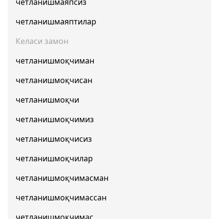
четланишмаяпсиз
четланишмаяптилар
Келаси замон
четланишмоқчиман
четланишмоқчисан
четланишмоқчи
четланишмоқчимиз
четланишмоқчисиз
четланишмоқчилар
четланишмоқчимасман
четланишмоқчимассан
четланишмоқчимас