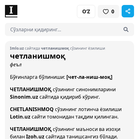
O‘Z
0
Imlo.uz
сайтида
четланишмоқ
сўзининг ёзилиши
четланишмоқ
феъл
Бўғинларга бўлиниши:
[чет-ла-ниш-моқ]
ЧЕТЛАНИШМОҚ
сўзининг синонимларини
Sinonim.uz
сайтида қидириб кўринг.
CHETLANISHMOQ
сўзининг лотинча ёзилиши
Lotin.uz
сайти томонидан тақдим қилинган.
ЧЕТЛАНИШМОҚ
сўзининг маъноси ва изоҳи
билан
Izoh.uz
сайтида танишсангиз бўлади.