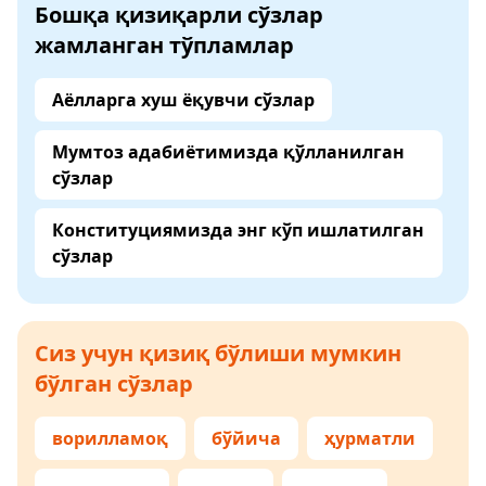
Бошқа қизиқарли сўзлар
жамланган тўпламлар
Аёлларга хуш ёқувчи сўзлар
Мумтоз адабиётимизда қўлланилган
сўзлар
Конституциямизда энг кўп ишлатилган
сўзлар
Сиз учун қизиқ бўлиши мумкин
бўлган сўзлар
ворилламоқ
бўйича
ҳурматли