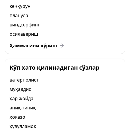
кечқурун
планула
виндсёрфинг
осилавериш
Ҳаммасини кўриш
Кўп хато қилинадиган сўзлар
ватерполист
муҳаддис
ҳар жойда
аниқ-тиниқ
ҳоказо
ҳувулламоқ