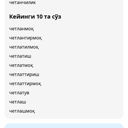
четанчилик
Кейинги 10 та сўз
четланмоқ
четлантирмоқ
четлатилмоқ
четлатиш
четлатмоқ
четлаттириш
четлаттирмоқ
четлатув
четлаш
четлашмоқ