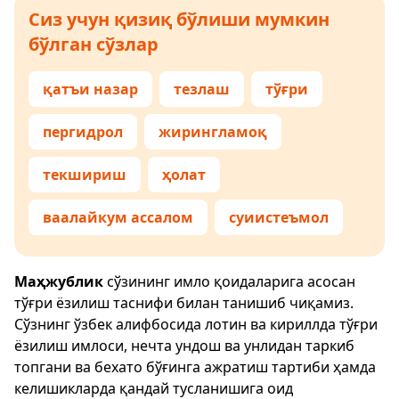
Сиз учун қизиқ бўлиши мумкин
бўлган сўзлар
қатъи назар
тезлаш
тўғри
пергидрол
жирингламоқ
текшириш
ҳолат
ваалайкум ассалом
суиистеъмол
Маҳжублик
сўзининг имло қоидаларига асосан
тўғри ёзилиш таснифи билан танишиб чиқамиз.
Сўзнинг ўзбек алифбосида лотин ва кириллда тўғри
ёзилиш имлоси, нечта ундош ва унлидан таркиб
топгани ва бехато бўғинга ажратиш тартиби ҳамда
келишикларда қандай тусланишига оид