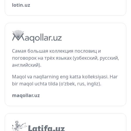
lotin.uz
Самая большая коллекция пословиц и
поговорок на трёх языках (узбекский, русский,
английский).
Maqol va naqllarning eng katta kolleksiyasi. Har
bir maqol uchta tilda (o‘zbek, rus, ingliz).
maqollar.uz