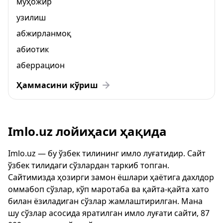
муҳожир
узилиш
абжирланмоқ
абиотик
аберрацион
Ҳаммасини кўриш
Imlo.uz лойиҳаси ҳақида
Imlo.uz — бу ўзбек тилининг имло луғатидир. Сайт
ўзбек тилидаги сўзлардан таркиб топган.
Сайтимизда ҳозирги замон ёшлари ҳаётига дахлдор
оммабоп сўзлар, кўп маротаба ва қайта-қайта хато
билан ёзиладиган сўзлар жамлаштирилган. Мана
шу сўзлар асосида яратилган имло луғати сайти, 87