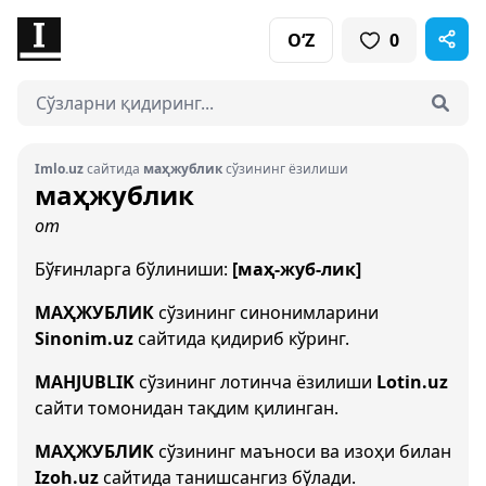
O‘Z
0
Imlo.uz
сайтида
маҳжублик
сўзининг ёзилиши
маҳжублик
от
Бўғинларга бўлиниши:
[маҳ-жуб-лик]
МАҲЖУБЛИК
сўзининг синонимларини
Sinonim.uz
сайтида қидириб кўринг.
MAHJUBLIK
сўзининг лотинча ёзилиши
Lotin.uz
сайти томонидан тақдим қилинган.
МАҲЖУБЛИК
сўзининг маъноси ва изоҳи билан
Izoh.uz
сайтида танишсангиз бўлади.