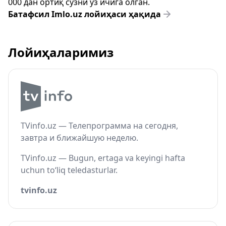
000 дан ортиқ сўзни ўз ичига олган.
Батафсил Imlo.uz лойиҳаси ҳақида
Лойиҳаларимиз
TVinfo.uz — Телепрограмма на сегодня,
завтра и ближайшую неделю.
TVinfo.uz — Bugun, ertaga va keyingi hafta
uchun to‘liq teledasturlar.
tvinfo.uz