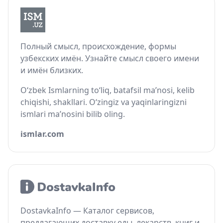
Полный смысл, происхождение, формы
узбекских имён. Узнайте смысл своего имени
и имён близких.
O‘zbek Ismlarning to‘liq, batafsil ma’nosi, kelib
chiqishi, shakllari. O‘zingiz va yaqinlaringizni
ismlari ma’nosini bilib oling.
ismlar.com
DostavkaInfo — Каталог сервисов,
предлагающих доставку еды, лекарств, книг и