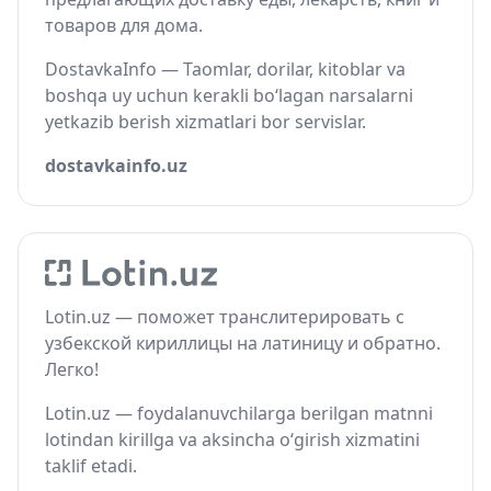
товаров для дома.
DostavkaInfo — Taomlar, dorilar, kitoblar va
boshqa uy uchun kerakli bo‘lagan narsalarni
yetkazib berish xizmatlari bor servislar.
dostavkainfo.uz
Lotin.uz — поможет транслитерировать с
узбекской кириллицы на латиницу и обратно.
Легко!
Lotin.uz — foydalanuvchilarga berilgan matnni
lotindan kirillga va aksincha o‘girish xizmatini
taklif etadi.