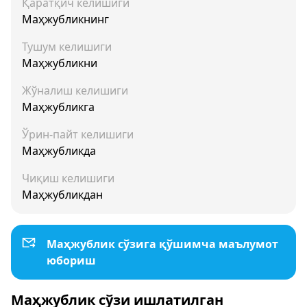
Қаратқич келишиги
Маҳжубликнинг
Тушум келишиги
Маҳжубликни
Жўналиш келишиги
Маҳжубликга
Ўрин-пайт келишиги
Маҳжубликда
Чиқиш келишиги
Маҳжубликдан
Маҳжублик сўзига қўшимча маълумот
юбориш
Маҳжублик сўзи ишлатилган