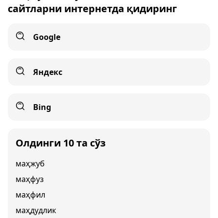
сайтларни интернетда қидиринг
Google
Яндекс
Bing
Олдинги 10 та сўз
маҳжуб
маҳфуз
маҳфил
маҳдудлик