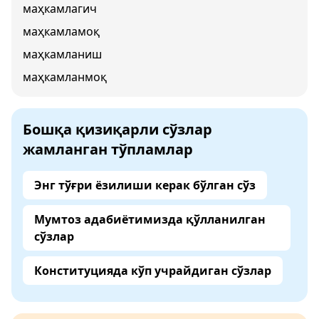
маҳкамлагич
маҳкамламоқ
маҳкамланиш
маҳкамланмоқ
Бошқа қизиқарли сўзлар
жамланган тўпламлар
Энг тўғри ёзилиши керак бўлган сўз
Мумтоз адабиётимизда қўлланилган
сўзлар
Конституцияда кўп учрайдиган сўзлар