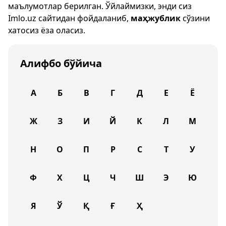
маълумотлар берилган. Ўйлаймизки, энди сиз
Imlo.uz
сайтидан фойдаланиб,
маҳжублик
сўзини
хатосиз ёза оласиз.
Алифбо бўйича
А
Б
В
Г
Д
Е
Ё
Ж
З
И
Й
К
Л
М
Н
О
П
Р
С
Т
У
Ф
Х
Ц
Ч
Ш
Э
Ю
Я
Ў
Қ
Ғ
Ҳ