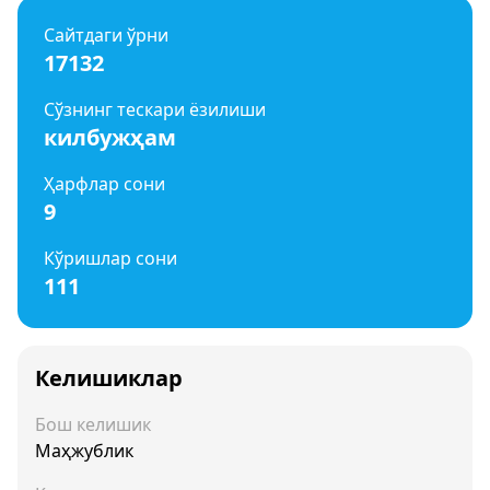
Сайтдаги ўрни
17132
Сўзнинг тескари ёзилиши
килбужҳам
Ҳарфлар сони
9
Кўришлар сони
111
Келишиклар
Бош келишик
Маҳжублик