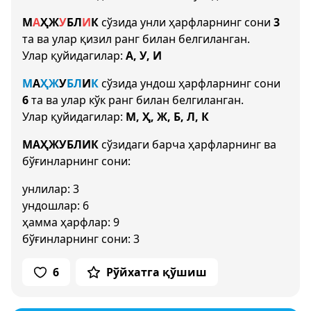
М
А
Ҳ
Ж
У
Б
Л
И
К
сўзида унли ҳарфларнинг сони
3
та ва улар қизил ранг билан белгиланган.
Улар қуйидагилар:
А, У, И
М
А
Ҳ
Ж
У
Б
Л
И
К
сўзида ундош ҳарфларнинг сони
6
та ва улар кўк ранг билан белгиланган.
Улар қуйидагилар:
М, Ҳ, Ж, Б, Л, К
МАҲЖУБЛИК
сўзидаги барча ҳарфларнинг ва
бўғинларнинг сони:
унлилар: 3
ундошлар: 6
ҳамма ҳарфлар: 9
бўғинларнинг сони: 3
6
Рўйхатга қўшиш