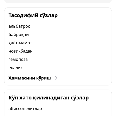
Тасодифий сўзлар
альбатрос
байроқчи
ҳаёт-мамот
нозикбадан
гемопоэз
ёқалик
Ҳаммасини кўриш
Кўп хато қилинадиган сўзлар
абиссопелитлар