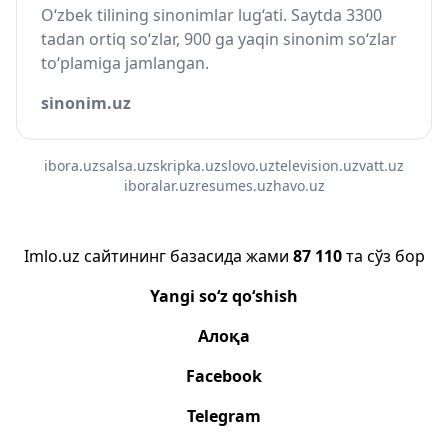
O‘zbek tilining sinonimlar lug‘ati. Saytda 3300
tadan ortiq so‘zlar, 900 ga yaqin sinonim so‘zlar
to‘plamiga jamlangan.
sinonim.uz
ibora.uz
salsa.uz
skripka.uz
slovo.uz
television.uz
vatt.uz
iboralar.uz
resumes.uz
havo.uz
Imlo.uz сайтининг базасида жами
87 110
та сўз бор
Yangi so‘z qo‘shish
Алоқа
Facebook
Telegram