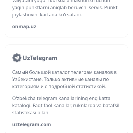
Valyutani yuqori kursda almashtirish uchun
yaqin punktlarni aniqlab beruvchi servis. Punkt
joylashuvini kartada ko‘rsatadi.
onmap.uz
Самый большой каталог телеграм каналов в
Узбекистане. Только активные каналы по
категориям и с подробной статистикой.
O‘zbekcha telegram kanallarining eng katta
katalogi. Faqt faol kanallar, ruknlarda va batafsil
statistikasi bilan.
uztelegram.com