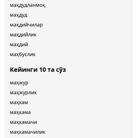
маҳдудланмоқ
маҳдуд
маҳдийчилар
маҳдийлик
маҳдий
маҳбуслик
Кейинги 10 та сўз
маҳжур
маҳжурлик
маҳкам
маҳкама
маҳкамачи
маҳкамачилик