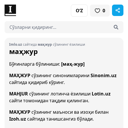
O‘Z
0
Imlo.uz
сайтида
маҳжур
сўзининг ёзилиши
маҳжур
Бўғинларга бўлиниши:
[маҳ-жур]
МАҲЖУР
сўзининг синонимларини
Sinonim.uz
сайтида қидириб кўринг.
MAHJUR
сўзининг лотинча ёзилиши
Lotin.uz
сайти томонидан тақдим қилинган.
МАҲЖУР
сўзининг маъноси ва изоҳи билан
Izoh.uz
сайтида танишсангиз бўлади.