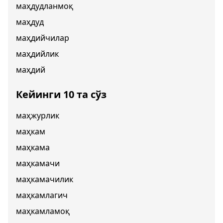
маҳдудланмоқ
маҳдуд
маҳдийчилар
маҳдийлик
маҳдий
Кейинги 10 та сўз
маҳжурлик
маҳкам
маҳкама
маҳкамачи
маҳкамачилик
маҳкамлагич
маҳкамламоқ