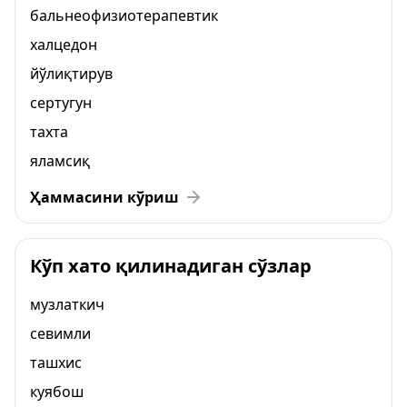
бальнеофизиотерапевтик
халцедон
йўлиқтирув
сертугун
тахта
яламсиқ
Ҳаммасини кўриш
Кўп хато қилинадиган сўзлар
музлаткич
севимли
ташхис
куябош