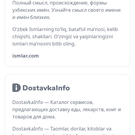
Полный смысл, происхождение, формы
узбекских имён. Узнайте смысл своего имени
и имён близких.
O‘zbek Ismlarning to‘liq, batafsil ma’nosi, kelib
chiqishi, shakllari. O‘zingiz va yaqinlaringizni
ismlari ma’nosini bilib oling.
ismlar.com
DostavkaInfo — Каталог сервисов,
предлагающих доставку еды, лекарств, книг и
товаров для дома.
DostavkaInfo — Taomlar, dorilar, kitoblar va