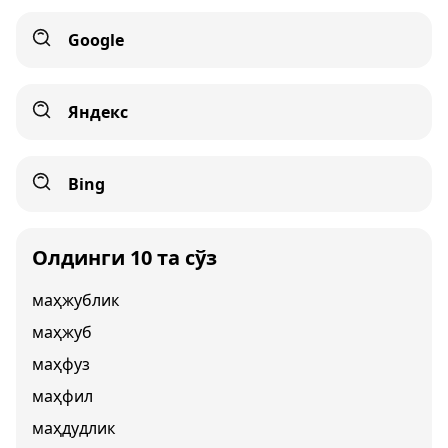
Google
Яндекс
Bing
Олдинги 10 та сўз
маҳжублик
маҳжуб
маҳфуз
маҳфил
маҳдудлик