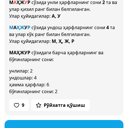
М
А
Ҳ
Ж
У
Р
сўзида унли ҳарфларнинг сони
2
та ва
улар қизил ранг билан белгиланган.
Улар қуйидагилар:
А, У
М
А
Ҳ
Ж
У
Р
сўзида ундош ҳарфларнинг сони
4
та
ва улар кўк ранг билан белгиланган.
Улар қуйидагилар:
М, Ҳ, Ж, Р
МАҲЖУР
сўзидаги барча ҳарфларнинг ва
бўғинларнинг сони:
унлилар: 2
ундошлар: 4
ҳамма ҳарфлар: 6
бўғинларнинг сони: 2
9
Рўйхатга қўшиш