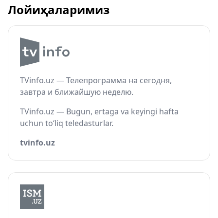
Лойиҳаларимиз
TVinfo.uz — Телепрограмма на сегодня,
завтра и ближайшую неделю.
TVinfo.uz — Bugun, ertaga va keyingi hafta
uchun to‘liq teledasturlar.
tvinfo.uz