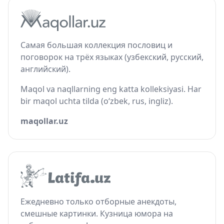
Самая большая коллекция пословиц и
поговорок на трёх языках (узбекский, русский,
английский).
Maqol va naqllarning eng katta kolleksiyasi. Har
bir maqol uchta tilda (o‘zbek, rus, ingliz).
maqollar.uz
Ежедневно только отборные анекдоты,
смешные картинки. Кузница юмора на