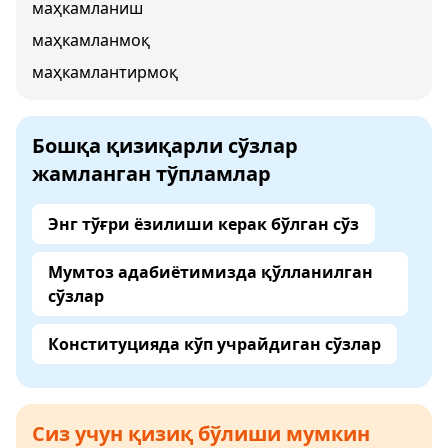
маҳкамланиш
маҳкамланмоқ
маҳкамлантирмоқ
Бошқа қизиқарли сўзлар
жамланган тўпламлар
Энг тўғри ёзилиши керак бўлган сўз
Мумтоз адабиётимизда қўлланилган
сўзлар
Конституцияда кўп учрайдиган сўзлар
Сиз учун қизиқ бўлиши мумкин