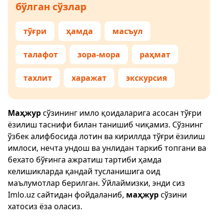
бўлган сўзлар
тўғри
ҳамда
масъул
талафот
зора-мора
раҳмат
тахлит
харажат
экскурсия
Маҳжур
сўзининг имло қоидаларига асосан тўғри
ёзилиш таснифи билан танишиб чиқамиз. Сўзнинг
ўзбек алифбосида лотин ва кириллда тўғри ёзилиш
имлоси, нечта ундош ва унлидан таркиб топгани ва
бехато бўғинга ажратиш тартиби ҳамда
келишикларда қандай тусланишига оид
маълумотлар берилган. Ўйлаймизки, энди сиз
Imlo.uz
сайтидан фойдаланиб,
маҳжур
сўзини
хатосиз ёза оласиз.