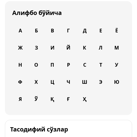
Алифбо бўйича
А
Б
В
Г
Д
Е
Ё
Ж
З
И
Й
К
Л
М
Н
О
П
Р
С
Т
У
Ф
Х
Ц
Ч
Ш
Э
Ю
Я
Ў
Қ
Ғ
Ҳ
Тасодифий сўзлар