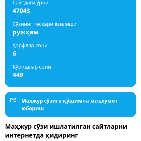
Сайтдаги ўрни
47043
Сўзнинг тескари ёзилиши
ружҳам
Ҳарфлар сони
6
Кўришлар сони
449
Маҳжур сўзига қўшимча маълумот
юбориш
Маҳжур сўзи ишлатилган сайтларни
интернетда қидиринг