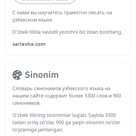
С нами вы научитесь грамотно писать на
узбекском языке.
O‘zbek tilida savodli yozishni biz bilan boshlang.
sarlavha.com
Словарь синонимов узбекского языка на
нашем сайте содержит более 3300 слов и 900
синонимов.
O‘zbek tilining sinonimlar lug‘ati. Saytda 3300
tadan ortiq so‘zlar, 900 ga yaqin sinonim so‘zlar
to‘plamiga jamlangan.