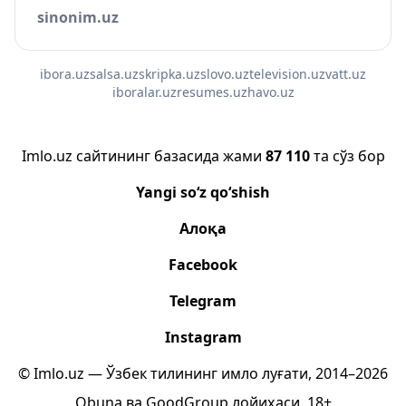
sinonim.uz
ibora.uz
salsa.uz
skripka.uz
slovo.uz
television.uz
vatt.uz
iboralar.uz
resumes.uz
havo.uz
Imlo.uz сайтининг базасида жами
87 110
та сўз бор
Yangi so‘z qo‘shish
Алоқа
Facebook
Telegram
Instagram
© Imlo.uz — Ўзбек тилининг имло луғати, 2014–2026
Obuna
ва
GoodGroup
лойиҳаси.
18+