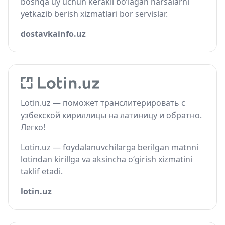
boshqa uy uchun kerakli bo‘lagan narsalarni
yetkazib berish xizmatlari bor servislar.
dostavkainfo.uz
Lotin.uz — поможет транслитерировать с
узбекской кириллицы на латиницу и обратно.
Легко!
Lotin.uz — foydalanuvchilarga berilgan matnni
lotindan kirillga va aksincha o‘girish xizmatini
taklif etadi.
lotin.uz