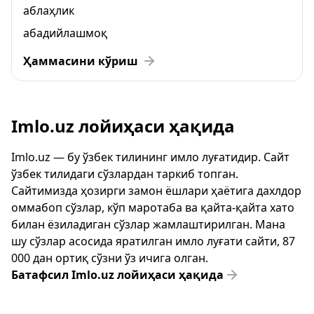
аблаҳлик
абадийлашмоқ
Ҳаммасини кўриш
Imlo.uz лойиҳаси ҳақида
Imlo.uz — бу ўзбек тилининг имло луғатидир. Сайт
ўзбек тилидаги сўзлардан таркиб топган.
Сайтимизда ҳозирги замон ёшлари ҳаётига дахлдор
оммабоп сўзлар, кўп маротаба ва қайта-қайта хато
билан ёзиладиган сўзлар жамлаштирилган. Мана
шу сўзлар асосида яратилган имло луғати сайти, 87
000 дан ортиқ сўзни ўз ичига олган.
Батафсил Imlo.uz лойиҳаси ҳақида