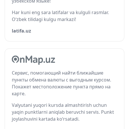
узбекском языке!
Har kuni eng sara latifalar va kulguli rasmlar.
O‘zbek tilidagi kulgu markazi!
latifa.uz
Сервис, помогающий найти ближайшие
пункты обмена валюты с выгодным курсом.
Покажет местоположение пункта прямо на
карте.
Valyutani yuqori kursda almashtirish uchun
yaqin punktlarni aniqlab beruvchi servis. Punkt
joylashuvini kartada ko‘rsatadi.