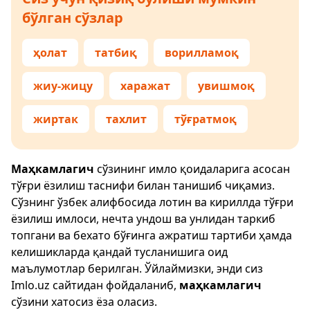
бўлган сўзлар
ҳолат
татбиқ
ворилламоқ
жиу-жицу
харажат
увишмоқ
жиртак
тахлит
тўғратмоқ
Маҳкамлагич
сўзининг имло қоидаларига асосан
тўғри ёзилиш таснифи билан танишиб чиқамиз.
Сўзнинг ўзбек алифбосида лотин ва кириллда тўғри
ёзилиш имлоси, нечта ундош ва унлидан таркиб
топгани ва бехато бўғинга ажратиш тартиби ҳамда
келишикларда қандай тусланишига оид
маълумотлар берилган. Ўйлаймизки, энди сиз
Imlo.uz
сайтидан фойдаланиб,
маҳкамлагич
сўзини хатосиз ёза оласиз.