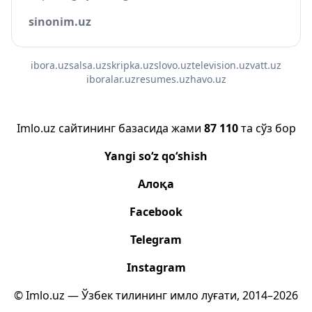
sinonim.uz
ibora.uz
salsa.uz
skripka.uz
slovo.uz
television.uz
vatt.uz
iboralar.uz
resumes.uz
havo.uz
Imlo.uz сайтининг базасида жами
87 110
та сўз бор
Yangi so‘z qo‘shish
Алоқа
Facebook
Telegram
Instagram
© Imlo.uz — Ўзбек тилининг имло луғати, 2014–2026