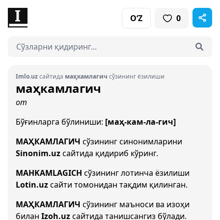
O‘Z
0
Imlo.uz
сайтида
маҳкамлагич
сўзининг ёзилиши
маҳкамлагич
от
Бўғинларга бўлиниши:
[маҳ-кам-ла-гич]
МАҲКАМЛАГИЧ
сўзининг синонимларини
Sinonim.uz
сайтида қидириб кўринг.
MAHKAMLAGICH
сўзининг лотинча ёзилиши
Lotin.uz
сайти томонидан тақдим қилинган.
МАҲКАМЛАГИЧ
сўзининг маъноси ва изоҳи
билан
Izoh.uz
сайтида танишсангиз бўлади.