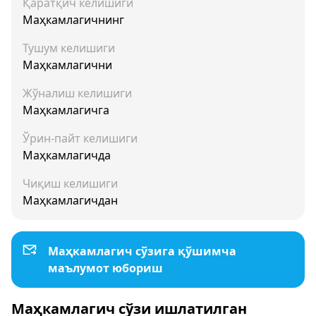
Қаратқич келишиги
Маҳкамлагичнинг
Тушум келишиги
Маҳкамлагични
Жўналиш келишиги
Маҳкамлагичга
Ўрин-пайт келишиги
Маҳкамлагичда
Чиқиш келишиги
Маҳкамлагичдан
Маҳкамлагич сўзига қўшимча
маълумот юбориш
Маҳкамлагич сўзи ишлатилган