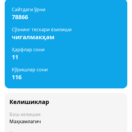
Сайтдаги ўрни
78866
Сўзнинг тескари ёзилиши
чигалмакҳам
Ҳарфлар сони
11
Кўришлар сони
116
Келишиклар
Бош келишик
Маҳкамлагич