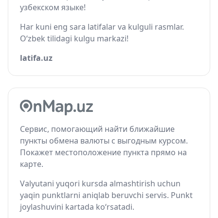
узбекском языке!
Har kuni eng sara latifalar va kulguli rasmlar.
O‘zbek tilidagi kulgu markazi!
latifa.uz
Сервис, помогающий найти ближайшие
пункты обмена валюты с выгодным курсом.
Покажет местоположение пункта прямо на
карте.
Valyutani yuqori kursda almashtirish uchun
yaqin punktlarni aniqlab beruvchi servis. Punkt
joylashuvini kartada ko‘rsatadi.