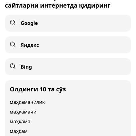
сайтларни интернетда қидиринг
Google
Яндекс
Bing
Олдинги 10 та сўз
маҳкамачилик
маҳкамачи
маҳкама
маҳкам