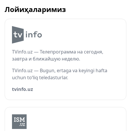
Лойиҳаларимиз
TVinfo.uz — Телепрограмма на сегодня,
завтра и ближайшую неделю.
TVinfo.uz — Bugun, ertaga va keyingi hafta
uchun to‘liq teledasturlar.
tvinfo.uz