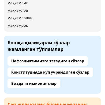
маҳкамлик
маҳкамлов
маҳкамловчи
маҳкамроқ
Бошқа қизиқарли сўзлар
жамланган тўпламлар
Нафсониятимизга тегадиган сўзлар
Конституцияда кўп учрайдиган сўзлар
Биздаги имкониятлар
Сиз учун қизиқ бўлиши мумкин