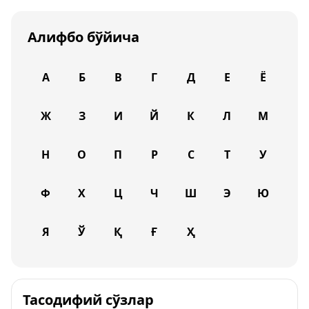
Алифбо бўйича
А
Б
В
Г
Д
Е
Ё
Ж
З
И
Й
К
Л
М
Н
О
П
Р
С
Т
У
Ф
Х
Ц
Ч
Ш
Э
Ю
Я
Ў
Қ
Ғ
Ҳ
Тасодифий сўзлар