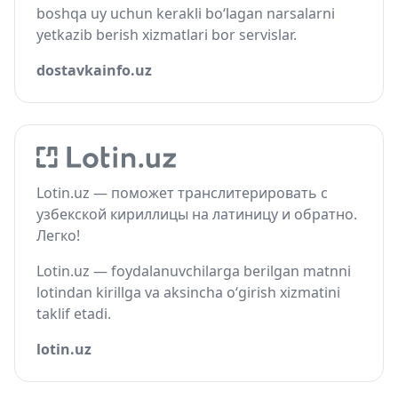
boshqa uy uchun kerakli bo‘lagan narsalarni
yetkazib berish xizmatlari bor servislar.
dostavkainfo.uz
Lotin.uz — поможет транслитерировать с
узбекской кириллицы на латиницу и обратно.
Легко!
Lotin.uz — foydalanuvchilarga berilgan matnni
lotindan kirillga va aksincha o‘girish xizmatini
taklif etadi.
lotin.uz