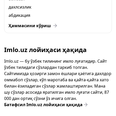
дахлсизлик
абдикация
Ҳаммасини кўриш
Imlo.uz лойиҳаси ҳақида
Imlo.uz — бу ўзбек тилининг имло луғатидир. Сайт
ўзбек тилидаги сўзлардан таркиб топган.
Сайтимизда ҳозирги замон ёшлари ҳаётига дахлдор
оммабоп сўзлар, кўп маротаба ва қайта-қайта хато
билан ёзиладиган сўзлар жамлаштирилган. Мана
шу сўзлар асосида яратилган имло луғати сайти, 87
000 дан ортиқ сўзни ўз ичига олган.
Батафсил Imlo.uz лойиҳаси ҳақида