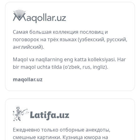
Самая большая коллекция пословиц и
поговорок на трёх языках (узбекский, русский,
английский).
Maqol va naqllarning eng katta kolleksiyasi. Har
bir maqol uchta tilda (o‘zbek, rus, ingliz).
maqollar.uz
Ежедневно только отборные анекдоты,
смешные картинки. Кузница юмора на