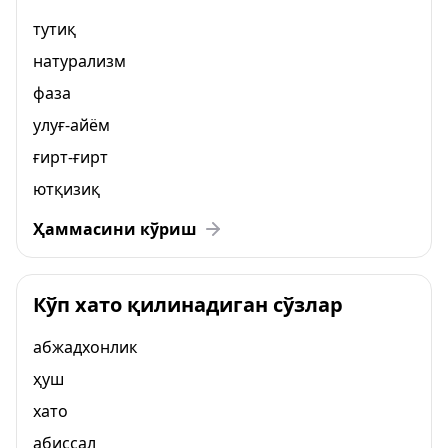
тутиқ
натурализм
фаза
улуғ-айём
ғирт-ғирт
ютқизиқ
Ҳаммасини кўриш
Кўп хато қилинадиган сўзлар
абжадхонлик
ҳуш
хато
абиссал