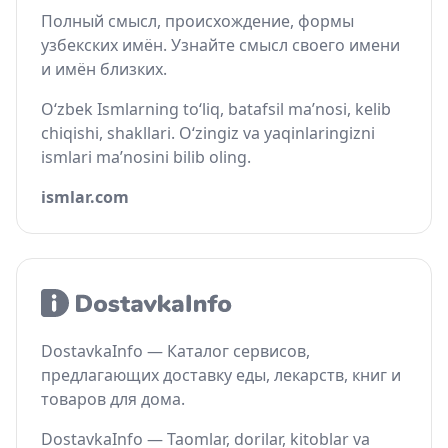
Полный смысл, происхождение, формы
узбекских имён. Узнайте смысл своего имени
и имён близких.
O‘zbek Ismlarning to‘liq, batafsil ma’nosi, kelib
chiqishi, shakllari. O‘zingiz va yaqinlaringizni
ismlari ma’nosini bilib oling.
ismlar.com
DostavkaInfo — Каталог сервисов,
предлагающих доставку еды, лекарств, книг и
товаров для дома.
DostavkaInfo — Taomlar, dorilar, kitoblar va