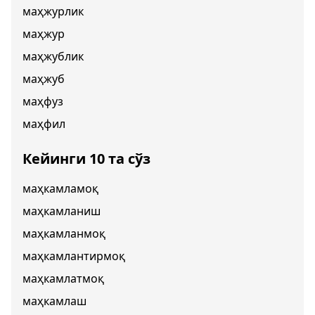
маҳжурлик
маҳжур
маҳжублик
маҳжуб
маҳфуз
маҳфил
Кейинги 10 та сўз
маҳкамламоқ
маҳкамланиш
маҳкамланмоқ
маҳкамлантирмоқ
маҳкамлатмоқ
маҳкамлаш