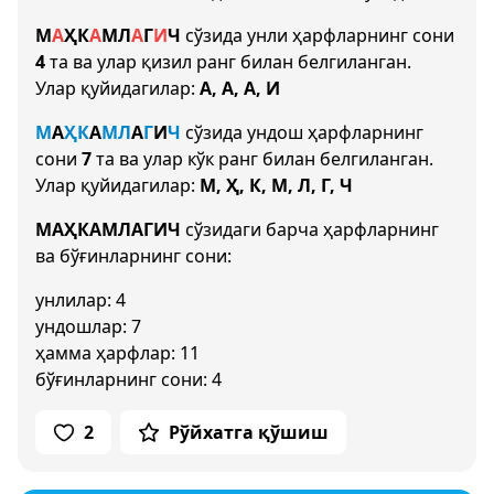
М
А
Ҳ
К
А
М
Л
А
Г
И
Ч
сўзида унли ҳарфларнинг сони
4
та ва улар қизил ранг билан белгиланган.
Улар қуйидагилар:
А, А, А, И
М
А
Ҳ
К
А
М
Л
А
Г
И
Ч
сўзида ундош ҳарфларнинг
сони
7
та ва улар кўк ранг билан белгиланган.
Улар қуйидагилар:
М, Ҳ, К, М, Л, Г, Ч
МАҲКАМЛАГИЧ
сўзидаги барча ҳарфларнинг
ва бўғинларнинг сони:
унлилар: 4
ундошлар: 7
ҳамма ҳарфлар: 11
бўғинларнинг сони: 4
2
Рўйхатга қўшиш