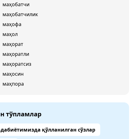
маҳобатчи
маҳобатчилик
маҳофа
маҳол
маҳорат
маҳоратли
маҳоратсиз
маҳосин
маҳпора
ан тўпламлар
адабиётимизда қўлланилган сўзлар