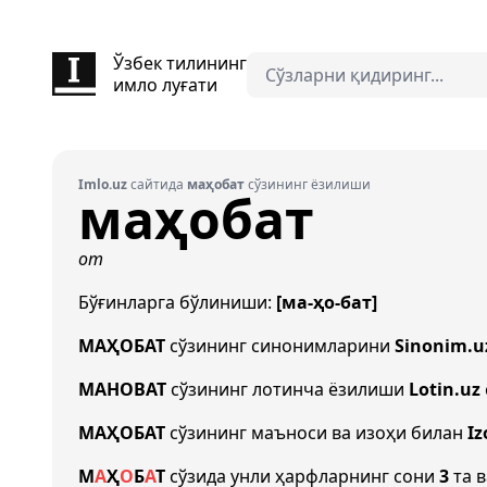
Ўзбек тилининг
имло луғати
Imlo.uz
сайтида
маҳобат
сўзининг ёзилиши
маҳобат
от
Бўғинларга бўлиниши:
[ма-ҳо-бат]
МАҲОБАТ
сўзининг синонимларини
Sinonim.u
MAHOBAT
сўзининг лотинча ёзилиши
Lotin.uz
МАҲОБАТ
сўзининг маъноси ва изоҳи билан
Iz
М
А
Ҳ
О
Б
А
Т
сўзида унли ҳарфларнинг сони
3
та в