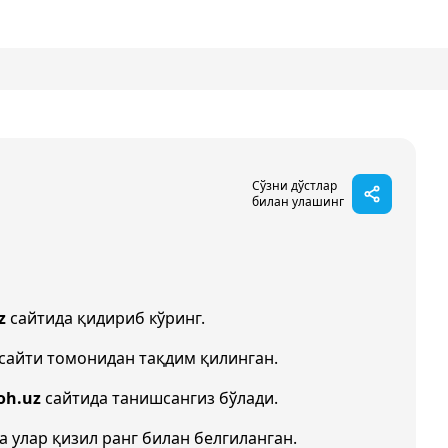
Сўзни дўстлар
билан улашинг
z
сайтида қидириб кўринг.
сайти томонидан тақдим қилинган.
oh.uz
сайтида танишсангиз бўлади.
а улар қизил ранг билан белгиланган.