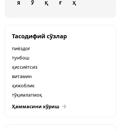
Я
Ў
Қ
Ғ
Ҳ
Тасодифий сўзлар
пиёздоғ
тунбош
ҳиссиётсиз
витамин
ҳижоблик
тўқимлатмоқ
Ҳаммасини кўриш