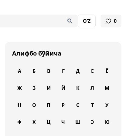
O‘Z
0
Алифбо бўйича
А
Б
В
Г
Д
Е
Ё
Ж
З
И
Й
К
Л
М
Н
О
П
Р
С
Т
У
Ф
Х
Ц
Ч
Ш
Э
Ю