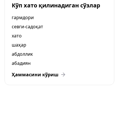
Кўп хато қилинадиган сўзлар
гармдори
севги-садоқат
хато
шаҳар
абдоллик
абадиян
Ҳаммасини кўриш