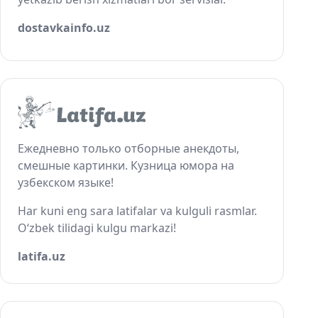
dostavkainfo.uz
Ежедневно только отборные анекдоты,
смешные картинки. Кузница юмора на
узбекском языке!
Har kuni eng sara latifalar va kulguli rasmlar.
O‘zbek tilidagi kulgu markazi!
latifa.uz