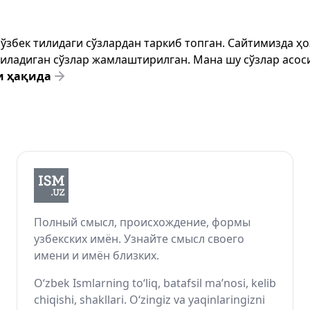
т ўзбек тилидаги сўзлардан таркиб топган. Сайтимизда 
ёзиладиган сўзлар жамлаштирилган. Мана шу сўзлар асоси
и ҳақида
Полный смысл, происхождение, формы
узбекских имён. Узнайте смысл своего
имени и имён близких.
O‘zbek Ismlarning to‘liq, batafsil ma’nosi, kelib
chiqishi, shakllari. O‘zingiz va yaqinlaringizni