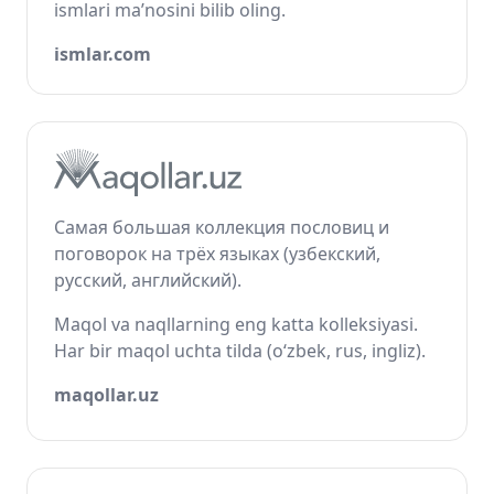
ismlari ma’nosini bilib oling.
ismlar.com
Самая большая коллекция пословиц и
поговорок на трёх языках (узбекский,
русский, английский).
Maqol va naqllarning eng katta kolleksiyasi.
Har bir maqol uchta tilda (o‘zbek, rus, ingliz).
maqollar.uz