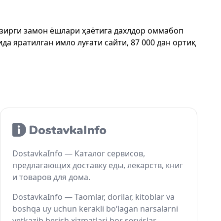
ҳозирги замон ёшлари ҳаётига дахлдор оммабоп
да яратилган имло луғати сайти, 87 000 дан ортиқ
DostavkaInfo — Каталог сервисов,
предлагающих доставку еды, лекарств, книг
и товаров для дома.
DostavkaInfo — Taomlar, dorilar, kitoblar va
boshqa uy uchun kerakli bo‘lagan narsalarni
yetkazib berish xizmatlari bor servislar.