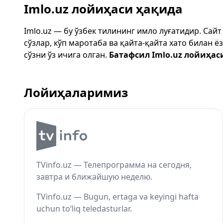
Imlo.uz лойиҳаси ҳақида
Imlo.uz — бу ўзбек тилининг имло луғатидир. Сай
сўзлар, кўп маротаба ва қайта-қайта хато билан 
сўзни ўз ичига олган.
Батафсил Imlo.uz лойиҳас
Лойиҳаларимиз
TVinfo.uz — Телепрограмма на сегодня,
завтра и ближайшую неделю.
TVinfo.uz — Bugun, ertaga va keyingi hafta
uchun to‘liq teledasturlar.