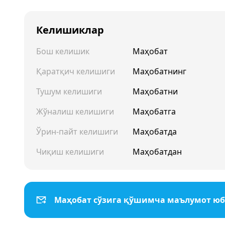
Келишиклар
Бош келишик
Маҳобат
Қаратқич келишиги
Маҳобатнинг
Тушум келишиги
Маҳобатни
Жўналиш келишиги
Маҳобатга
Ўрин-пайт келишиги
Маҳобатда
Чиқиш келишиги
Маҳобатдан
Маҳобат сўзига қўшимча маълумот ю