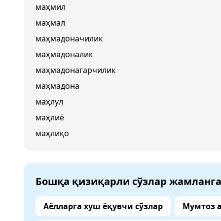
маҳмил
маҳмал
маҳмадоначилик
маҳмадоналик
маҳмадонагарчилик
маҳмадона
маҳлул
маҳлиё
маҳлиқо
Бошқа қизиқарли сўзлар жамланг
Аёлларга хуш ёқувчи сўзлар
Мумтоз 