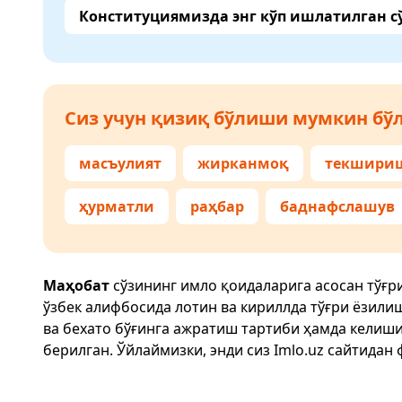
Конституциямизда энг кўп ишлатилган с
Сиз учун қизиқ бўлиши мумкин бўл
масъулият
жирканмоқ
текшири
ҳурматли
раҳбар
баднафслашув
Маҳобат
сўзининг имло қоидаларига асосан тўғр
ўзбек алифбосида лотин ва кириллда тўғри ёзили
ва бехато бўғинга ажратиш тартиби ҳамда келиш
берилган. Ўйлаймизки, энди сиз
Imlo.uz
сайтидан 