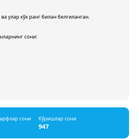
 ва улар кўк ранг билан белгиланган.
нларнинг сони:
арфлар сони
Кўришлар сони
947