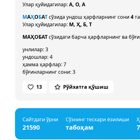
Улар қуйидагилар:
А, О, А
М
А
Ҳ
О
Б
А
Т
сўзида ундош ҳарфларнинг сони
4
та
Улар қуйидагилар:
М, Ҳ, Б, Т
МАҲОБАТ
сўзидаги барча ҳарфларнинг ва бўғи
унлилар: 3
ундошлар: 4
ҳамма ҳарфлар: 7
бўғинларнинг сони: 3
13
Рўйхатга қўшиш
Сайтдаги ўрни
Сўзнинг тескари ёзилиши
Ҳ
21590
табоҳам
7