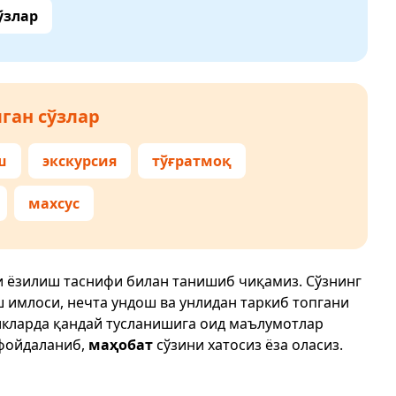
ўзлар
ган сўзлар
ш
экскурсия
тўғратмоқ
махсус
и ёзилиш таснифи билан танишиб чиқамиз. Сўзнинг
ш имлоси, нечта ундош ва унлидан таркиб топгани
икларда қандай тусланишига оид маълумотлар
фойдаланиб,
маҳобат
сўзини хатосиз ёза оласиз.