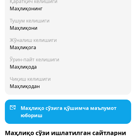
Қаратқич келишиги
Маҳлиқонинг
Тушум келишиги
Маҳлиқони
Жўналиш келишиги
Маҳлиқога
Ўрин-пайт келишиги
Маҳлиқода
Чиқиш келишиги
Маҳлиқодан
Маҳлиқо сўзига қўшимча маълумот
юбориш
Маҳлиқо сўзи ишлатилган сайтларни