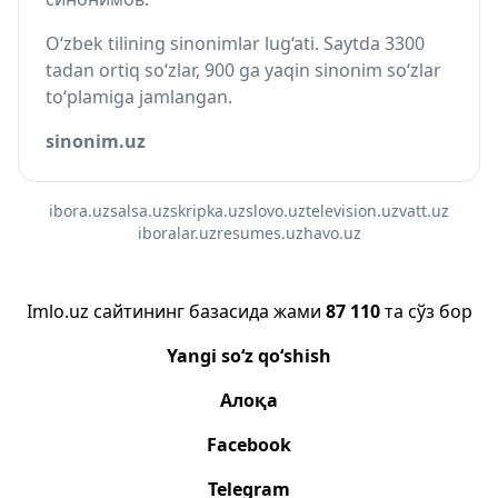
O‘zbek tilining sinonimlar lug‘ati. Saytda 3300
tadan ortiq so‘zlar, 900 ga yaqin sinonim so‘zlar
to‘plamiga jamlangan.
sinonim.uz
ibora.uz
salsa.uz
skripka.uz
slovo.uz
television.uz
vatt.uz
iboralar.uz
resumes.uz
havo.uz
Imlo.uz сайтининг базасида жами
87 110
та сўз бор
Yangi so‘z qo‘shish
Алоқа
Facebook
Telegram