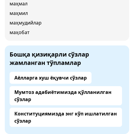
маҳмал
маҳмил
маҳмудийлар
маҳобат
Бошқа қизиқарли сўзлар
жамланган тўпламлар
Аёлларга хуш ёқувчи сўзлар
Мумтоз адабиётимизда қўлланилган
сўзлар
Конституциямизда энг кўп ишлатилган
сўзлар