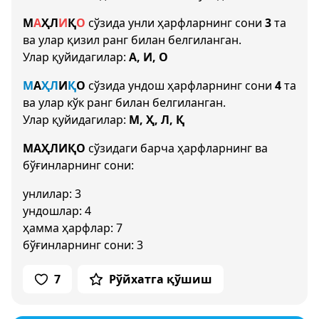
М
А
Ҳ
Л
И
Қ
О
сўзида унли ҳарфларнинг сони
3
та
ва улар қизил ранг билан белгиланган.
Улар қуйидагилар:
А, И, О
М
А
Ҳ
Л
И
Қ
О
сўзида ундош ҳарфларнинг сони
4
та
ва улар кўк ранг билан белгиланган.
Улар қуйидагилар:
М, Ҳ, Л, Қ
МАҲЛИҚО
сўзидаги барча ҳарфларнинг ва
бўғинларнинг сони:
унлилар: 3
ундошлар: 4
ҳамма ҳарфлар: 7
бўғинларнинг сони: 3
7
Рўйхатга қўшиш