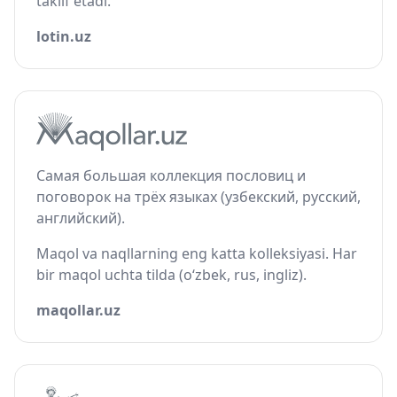
taklif etadi.
lotin.uz
Самая большая коллекция пословиц и
поговорок на трёх языках (узбекский, русский,
английский).
Maqol va naqllarning eng katta kolleksiyasi. Har
bir maqol uchta tilda (o‘zbek, rus, ingliz).
maqollar.uz