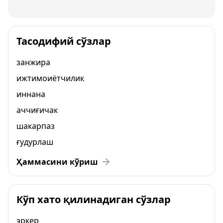
Тасодифий сўзлар
занжира
ижтимоиётчилик
иннана
аччиғичак
шакарпаз
ғудурлаш
Ҳаммасини кўриш
Кўп хато қилинадиган сўзлар
эркер