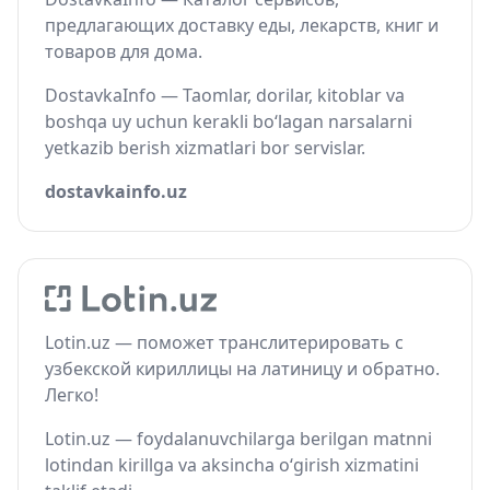
предлагающих доставку еды, лекарств, книг и
товаров для дома.
DostavkaInfo — Taomlar, dorilar, kitoblar va
boshqa uy uchun kerakli bo‘lagan narsalarni
yetkazib berish xizmatlari bor servislar.
dostavkainfo.uz
Lotin.uz — поможет транслитерировать с
узбекской кириллицы на латиницу и обратно.
Легко!
Lotin.uz — foydalanuvchilarga berilgan matnni
lotindan kirillga va aksincha o‘girish xizmatini