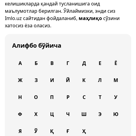
келишикларда қандай тусланишига оид
маълумотлар берилган. Ўйлаймизки, энди сиз
Imlo.uz
сайтидан фойдаланиб,
маҳлиқо
сўзини
хатосиз ёза оласиз.
Алифбо бўйича
А
Б
В
Г
Д
Е
Ё
Ж
З
И
Й
К
Л
М
Н
О
П
Р
С
Т
У
Ф
Х
Ц
Ч
Ш
Э
Ю
Я
Ў
Қ
Ғ
Ҳ