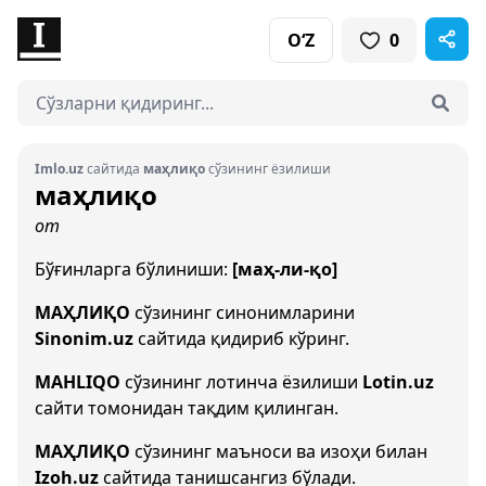
O‘Z
0
Imlo.uz
сайтида
маҳлиқо
сўзининг ёзилиши
маҳлиқо
от
Бўғинларга бўлиниши:
[маҳ-ли-қо]
МАҲЛИҚО
сўзининг синонимларини
Sinonim.uz
сайтида қидириб кўринг.
MAHLIQO
сўзининг лотинча ёзилиши
Lotin.uz
сайти томонидан тақдим қилинган.
МАҲЛИҚО
сўзининг маъноси ва изоҳи билан
Izoh.uz
сайтида танишсангиз бўлади.