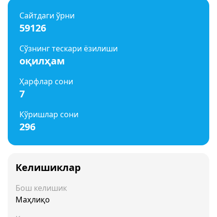
Сайтдаги ўрни
59126
Сўзнинг тескари ёзилиши
оқилҳам
Ҳарфлар сони
7
Кўришлар сони
296
Келишиклар
Бош келишик
Маҳлиқо