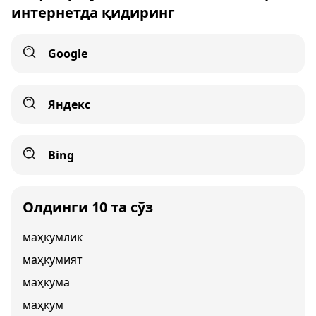
интернетда қидиринг
Google
Яндекс
Bing
Олдинги 10 та сўз
маҳкумлик
маҳкумият
маҳкума
маҳкум