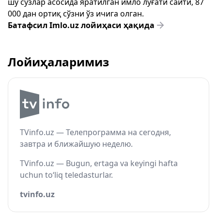
шу сўзлар асосида яратилган имло луғати сайти, 87
000 дан ортиқ сўзни ўз ичига олган.
Батафсил Imlo.uz лойиҳаси ҳақида
Лойиҳаларимиз
TVinfo.uz — Телепрограмма на сегодня,
завтра и ближайшую неделю.
TVinfo.uz — Bugun, ertaga va keyingi hafta
uchun to‘liq teledasturlar.
tvinfo.uz