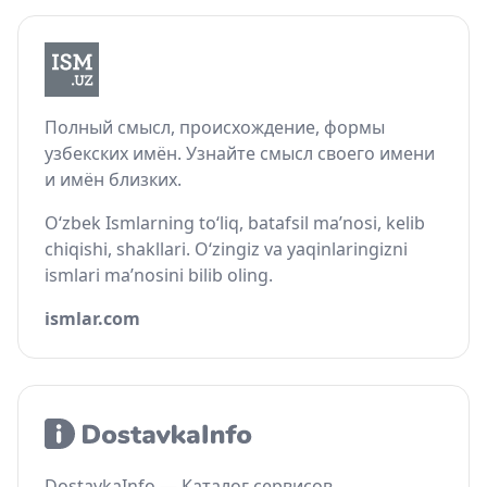
Полный смысл, происхождение, формы
узбекских имён. Узнайте смысл своего имени
и имён близких.
O‘zbek Ismlarning to‘liq, batafsil ma’nosi, kelib
chiqishi, shakllari. O‘zingiz va yaqinlaringizni
ismlari ma’nosini bilib oling.
ismlar.com
DostavkaInfo — Каталог сервисов,