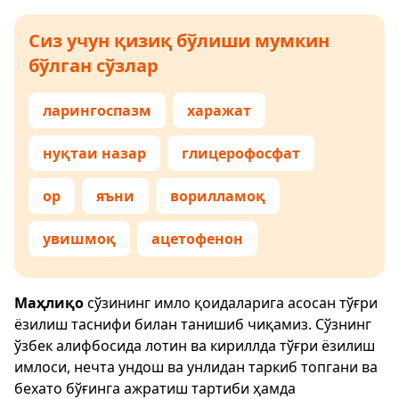
Сиз учун қизиқ бўлиши мумкин
бўлган сўзлар
ларингоспазм
харажат
нуқтаи назар
глицерофосфат
ор
яъни
ворилламоқ
увишмоқ
ацетофенон
Маҳлиқо
сўзининг имло қоидаларига асосан тўғри
ёзилиш таснифи билан танишиб чиқамиз. Сўзнинг
ўзбек алифбосида лотин ва кириллда тўғри ёзилиш
имлоси, нечта ундош ва унлидан таркиб топгани ва
бехато бўғинга ажратиш тартиби ҳамда