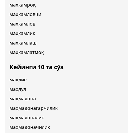
маҳкамроқ
маҳкамловчи
маҳкамлов
маҳкамлик
маҳкамлаш
маҳкамлатмоқ
Кейинги 10 та сўз
маҳлиё
маҳлул
маҳмадона
маҳмадонагарчилик
маҳмадоналик
маҳмадоначилик