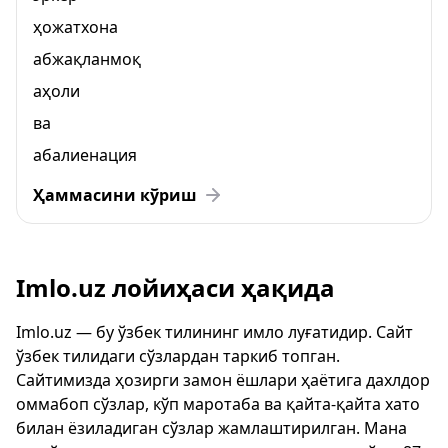
ҳожатхона
абжақланмоқ
аҳоли
ва
абалиенация
Ҳаммасини кўриш
Imlo.uz лойиҳаси ҳақида
Imlo.uz — бу ўзбек тилининг имло луғатидир. Сайт
ўзбек тилидаги сўзлардан таркиб топган.
Сайтимизда ҳозирги замон ёшлари ҳаётига дахлдор
оммабоп сўзлар, кўп маротаба ва қайта-қайта хато
билан ёзиладиган сўзлар жамлаштирилган. Мана