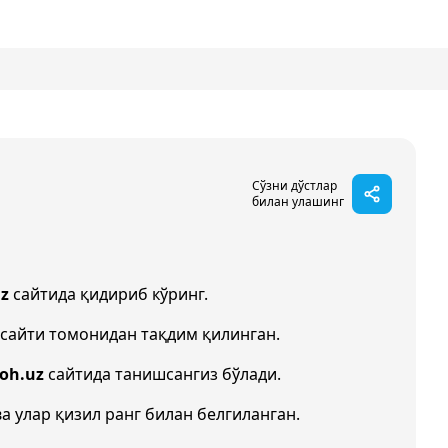
Сўзни дўстлар
билан улашинг
z
сайтида қидириб кўринг.
сайти томонидан тақдим қилинган.
zoh.uz
сайтида танишсангиз бўлади.
ва улар қизил ранг билан белгиланган.