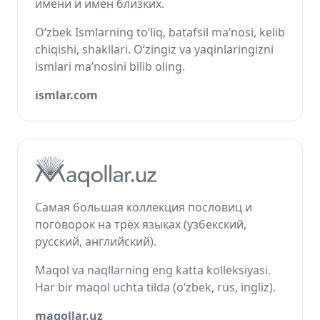
имени и имён близких.
O‘zbek Ismlarning to‘liq, batafsil ma’nosi, kelib
chiqishi, shakllari. O‘zingiz va yaqinlaringizni
ismlari ma’nosini bilib oling.
ismlar.com
Самая большая коллекция пословиц и
поговорок на трёх языках (узбекский,
русский, английский).
Maqol va naqllarning eng katta kolleksiyasi.
Har bir maqol uchta tilda (o‘zbek, rus, ingliz).
maqollar.uz