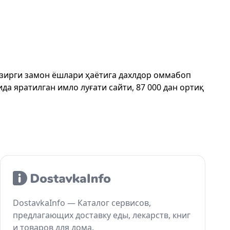
ҳозирги замон ёшлари ҳаётига дахлдор оммабоп
да яратилган имло луғати сайти, 87 000 дан ортиқ
DostavkaInfo — Каталог сервисов,
предлагающих доставку еды, лекарств, книг
и товаров для дома.