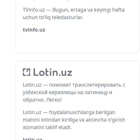
TVinfo.uz — Bugun, ertaga va keyingi hafta
uchun to‘liq teledasturlar.
tvinfo.uz
Lotin.uz — поможет транслитерировать с
узбекской кириллицы на латиницу и
обратно. Легко!
Lotin.uz — foydalanuvchilarga berilgan
matnni lotindan kirillga va aksincha o‘girish
xizmatini taklif etadi.
lotin.uz