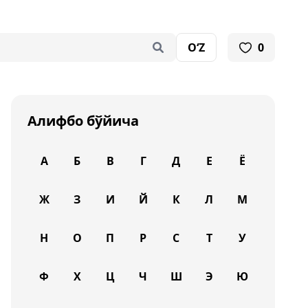
O‘Z
0
Алифбо бўйича
А
Б
В
Г
Д
Е
Ё
Ж
З
И
Й
К
Л
М
Н
О
П
Р
С
Т
У
Ф
Х
Ц
Ч
Ш
Э
Ю