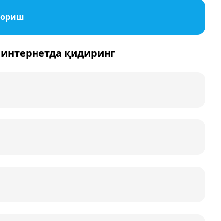
бориш
 интернетда қидиринг