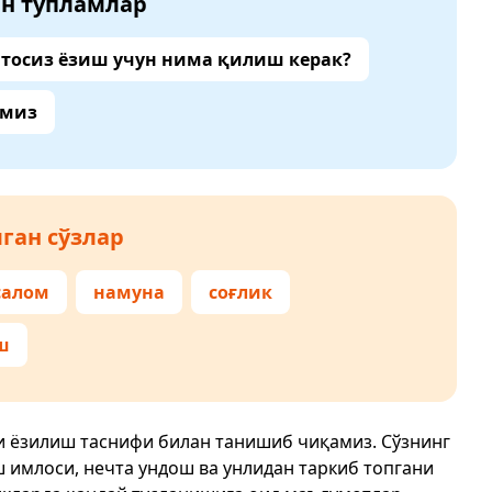
ан тўпламлар
тосиз ёзиш учун нима қилиш керак?
амиз
ган сўзлар
салом
намуна
соғлик
ш
и ёзилиш таснифи билан танишиб чиқамиз. Сўзнинг
ш имлоси, нечта ундош ва унлидан таркиб топгани