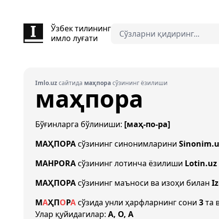
Ўзбек тилининг
имло луғати
Imlo.uz
сайтида
маҳпора
сўзининг ёзилиши
маҳпора
Бўғинларга бўлиниши:
[маҳ-по-ра]
МАҲПОРА
сўзининг синонимларини
Sinonim.u
MAHPORA
сўзининг лотинча ёзилиши
Lotin.uz
МАҲПОРА
сўзининг маъноси ва изоҳи билан
I
М
А
Ҳ
П
О
Р
А
сўзида унли ҳарфларнинг сони
3
та 
Улар қуйидагилар:
А, О, А