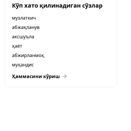
Кўп хато қилинадиган сўзлар
музлаткич
абжақланув
аксшуъла
ҳаёт
абжирланмоқ
муҳандис
Ҳаммасини кўриш