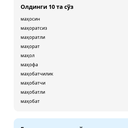
Олдинги 10 та сўз
маҳосин
маҳоратсиз
маҳоратли
маҳорат
маҳол
маҳофа
маҳобатчилик
маҳобатчи
маҳобатли
маҳобат