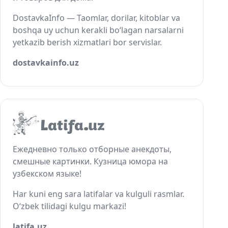
DostavkaInfo — Taomlar, dorilar, kitoblar va
boshqa uy uchun kerakli bo‘lagan narsalarni
yetkazib berish xizmatlari bor servislar.
dostavkainfo.uz
Ежедневно только отборные анекдоты,
смешные картинки. Кузница юмора на
узбекском языке!
Har kuni eng sara latifalar va kulguli rasmlar.
O‘zbek tilidagi kulgu markazi!
latifa.uz