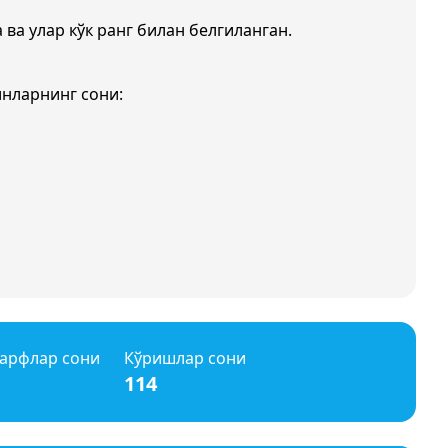
 ва улар кўк ранг билан белгиланган.
инларнинг сони:
арфлар сони
Кўришлар сони
114