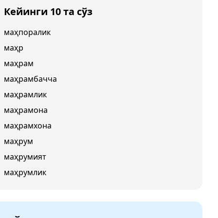
Кейинги 10 та сўз
маҳпоралик
маҳр
маҳрам
маҳрамбачча
маҳрамлик
маҳрамона
маҳрамхона
маҳрум
маҳрумият
маҳрумлик