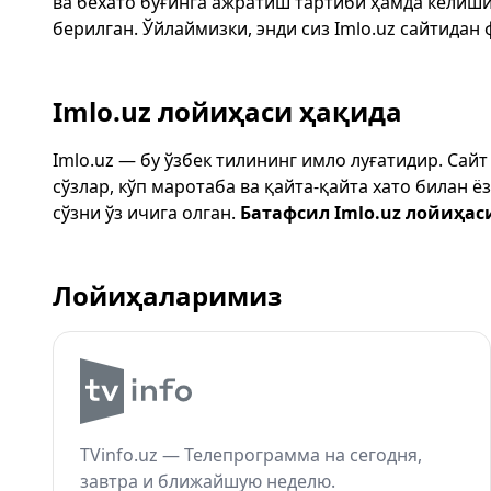
ва бехато бўғинга ажратиш тартиби ҳамда келиш
берилган. Ўйлаймизки, энди сиз
Imlo.uz
сайтидан 
Imlo.uz лойиҳаси ҳақида
Imlo.uz — бу ўзбек тилининг имло луғатидир. Сай
сўзлар, кўп маротаба ва қайта-қайта хато билан 
сўзни ўз ичига олган.
Батафсил Imlo.uz лойиҳас
Лойиҳаларимиз
TVinfo.uz — Телепрограмма на сегодня,
завтра и ближайшую неделю.