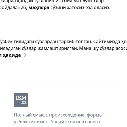
икларда қандай тусланишига оид маълумотлар
фойдаланиб,
маҳпора
сўзини хатосиз ёза оласиз.
т ўзбек тилидаги сўзлардан таркиб топган. Сайтимизда 
ёзиладиган сўзлар жамлаштирилган. Мана шу сўзлар асоси
и ҳақида
Полный смысл, происхождение, формы
узбекских имён. Узнайте смысл своего