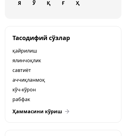
Я
Ў
Қ
Ғ
Ҳ
Тасодифий сўзлар
қайрилиш
ялинчоқлик
савтиёт
аччиқланмоқ
кўч-кўрон
рабфак
Ҳаммасини кўриш