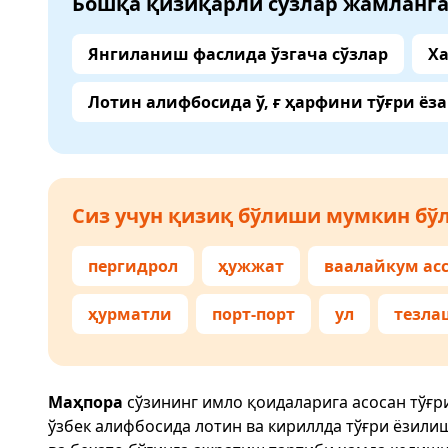
Бошқа қизиқарли сўзлар жамланг
Янгиланиш фаслида ўзгача сўзлар
Ха
Лотин алифбосида ў, ғ ҳарфини тўғри ёз
Сиз учун қизиқ бўлиши мумкин бўл
пергидрол
ҳужжат
ваалайкум ас
ҳурматли
порт-порт
ул
тезла
Маҳпора
сўзининг имло қоидаларига асосан тўғр
ўзбек алифбосида лотин ва кириллда тўғри ёзили