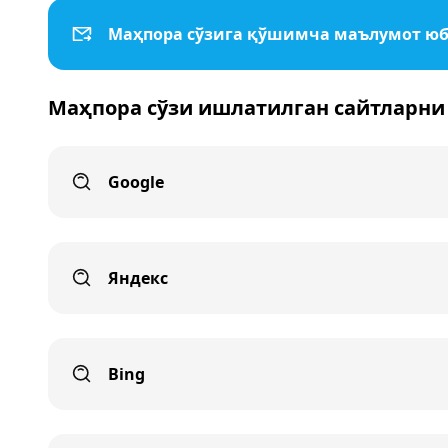
Маҳпора сўзига қўшимча маълумот ю
Маҳпора сўзи ишлатилган сайтларни
Google
Яндекс
Bing