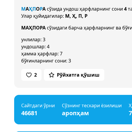
М
А
Ҳ
П
О
Р
А
сўзида ундош ҳарфларнинг сони
4
та
Улар қуйидагилар:
М, Ҳ, П, Р
МАҲПОРА
сўзидаги барча ҳарфларнинг ва бўғ
унлилар: 3
ундошлар: 4
ҳамма ҳарфлар: 7
бўғинларнинг сони: 3
2
Рўйхатга қўшиш
Сайтдаги ўрни
Сўзнинг тескари ёзилиши
Ҳ
46681
аропҳам
7