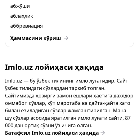
абжўши
аблаҳлик
аббревиация
Ҳаммасини кўриш
Imlo.uz лойиҳаси ҳақида
Imlo.uz — бу ўзбек тилининг имло луғатидир. Сайт
ўзбек тилидаги сўзлардан таркиб топган.
Сайтимизда ҳозирги замон ёшлари ҳаётига дахлдор
оммабоп сўзлар, кўп маротаба ва қайта-қайта хато
билан ёзиладиган сўзлар жамлаштирилган. Мана
шу сўзлар асосида яратилган имло луғати сайти, 87
000 дан ортиқ сўзни ўз ичига олган.
Батафсил Imlo.uz лойиҳаси ҳақида