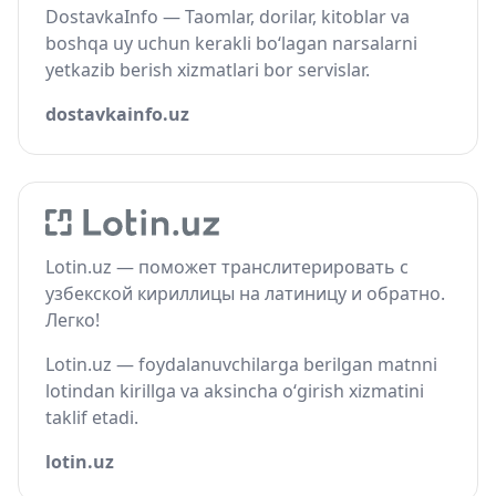
DostavkaInfo — Taomlar, dorilar, kitoblar va
boshqa uy uchun kerakli bo‘lagan narsalarni
yetkazib berish xizmatlari bor servislar.
dostavkainfo.uz
Lotin.uz — поможет транслитерировать с
узбекской кириллицы на латиницу и обратно.
Легко!
Lotin.uz — foydalanuvchilarga berilgan matnni
lotindan kirillga va aksincha o‘girish xizmatini
taklif etadi.
lotin.uz