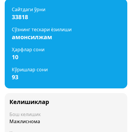
Сайтдаги ўрни
33818
Сўзнинг тескари ёзилиши
амонсилжам
Ҳарфлар сони
10
Кўришлар сони
93
Келишиклар
Бош келишик
Мажлиснома