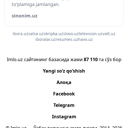
to‘plamiga jamlangan.
sinonim.uz
ibora.uz
salsa.uz
skripka.uz
slovo.uz
television.uz
vatt.uz
iboralar.uz
resumes.uz
havo.uz
Imlo.uz сайтининг базасида жами
87 110
та сўз бор
Yangi so‘z qo‘shish
Алоқа
Facebook
Telegram
Instagram
© Imlo.uz — Ўзбек тилининг имло луғати, 2014–2026