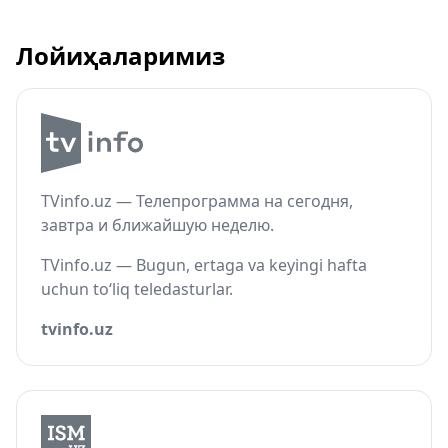
Лойиҳаларимиз
TVinfo.uz — Телепрограмма на сегодня,
завтра и ближайшую неделю.
TVinfo.uz — Bugun, ertaga va keyingi hafta
uchun to‘liq teledasturlar.
tvinfo.uz