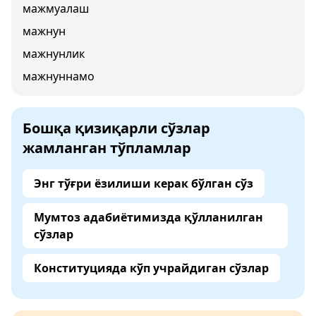
мажмуалаш
мажнун
мажнунлик
мажнуннамо
Бошқа қизиқарли сўзлар
жамланган тўпламлар
Энг тўғри ёзилиши керак бўлган сўз
Мумтоз адабиётимизда қўлланилган
сўзлар
Конституцияда кўп учрайдиган сўзлар