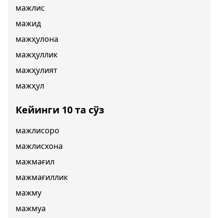
мажлис
мажид
мажҳулона
мажҳуллик
мажҳулият
мажҳул
Кейинги 10 та сўз
мажлисоро
мажлисхона
мажмағил
мажмағиллик
мажму
мажмуа