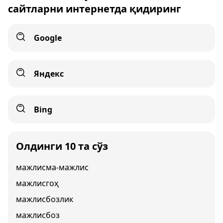
сайтларни интернетда қидиринг
Google
Яндекс
Bing
Олдинги 10 та сўз
мажлисма-мажлис
мажлисгоҳ
мажлисбозлик
мажлисбоз