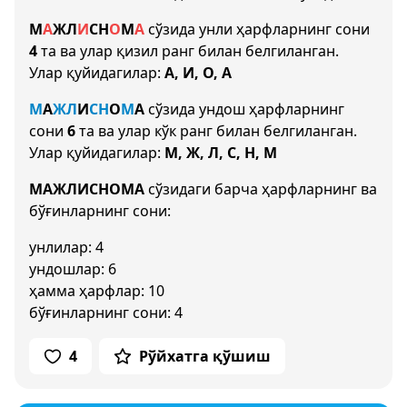
М
А
Ж
Л
И
С
Н
О
М
А
сўзида унли ҳарфларнинг сони
4
та ва улар қизил ранг билан белгиланган.
Улар қуйидагилар:
А, И, О, А
М
А
Ж
Л
И
С
Н
О
М
А
сўзида ундош ҳарфларнинг
сони
6
та ва улар кўк ранг билан белгиланган.
Улар қуйидагилар:
М, Ж, Л, С, Н, М
МАЖЛИСНОМА
сўзидаги барча ҳарфларнинг ва
бўғинларнинг сони:
унлилар: 4
ундошлар: 6
ҳамма ҳарфлар: 10
бўғинларнинг сони: 4
4
Рўйхатга қўшиш