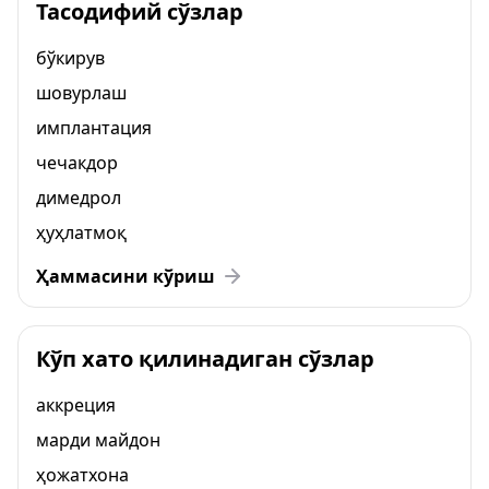
Тасодифий сўзлар
бўкирув
шовурлаш
имплантация
чечакдор
димедрол
ҳуҳлатмоқ
Ҳаммасини кўриш
Кўп хато қилинадиган сўзлар
аккреция
марди майдон
ҳожатхона