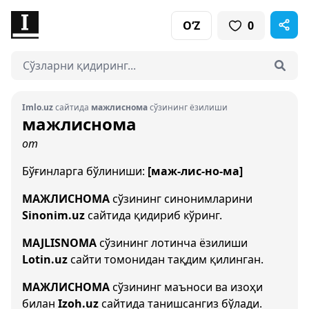
O‘Z
0
Imlo.uz
сайтида
мажлиснома
сўзининг ёзилиши
мажлиснома
от
Бўғинларга бўлиниши:
[маж-лис-но-ма]
МАЖЛИСНОМА
сўзининг синонимларини
Sinonim.uz
сайтида қидириб кўринг.
MAJLISNOMA
сўзининг лотинча ёзилиши
Lotin.uz
сайти томонидан тақдим қилинган.
МАЖЛИСНОМА
сўзининг маъноси ва изоҳи
билан
Izoh.uz
сайтида танишсангиз бўлади.