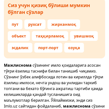
Сиз учун қизиқ бўлиши мумкин
бўлган сўзлар
пут
рухсат
жирканмоқ
объект
таҳқирламоқ
увишмоқ
эсдалик
порт-порт
озуқа
Мажлиснома
сўзининг имло қоидаларига асосан
тўғри ёзилиш таснифи билан танишиб чиқамиз.
Сўзнинг ўзбек алифбосида лотин ва кириллда тўғри
ёзилиш имлоси, нечта ундош ва унлидан таркиб
топгани ва бехато бўғинга ажратиш тартиби ҳамда
келишикларда қандай тусланишига оид
маълумотлар берилган. Ўйлаймизки, энди сиз
Imlo.uz
сайтидан фойдаланиб,
мажлиснома
сўзини