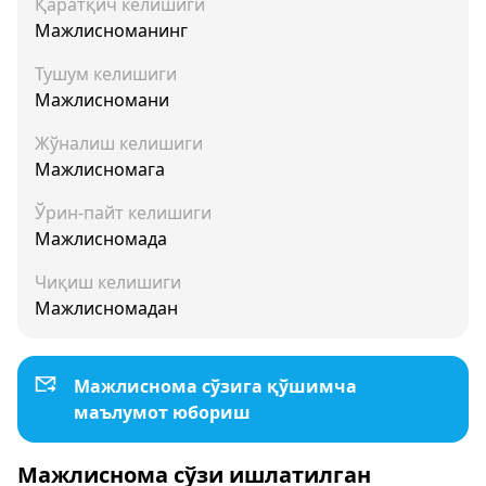
Қаратқич келишиги
Мажлисноманинг
Тушум келишиги
Мажлисномани
Жўналиш келишиги
Мажлисномага
Ўрин-пайт келишиги
Мажлисномада
Чиқиш келишиги
Мажлисномадан
Мажлиснома сўзига қўшимча
маълумот юбориш
Мажлиснома сўзи ишлатилган