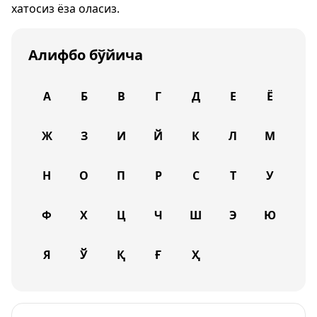
хатосиз ёза оласиз.
Алифбо бўйича
А
Б
В
Г
Д
Е
Ё
Ж
З
И
Й
К
Л
М
Н
О
П
Р
С
Т
У
Ф
Х
Ц
Ч
Ш
Э
Ю
Я
Ў
Қ
Ғ
Ҳ