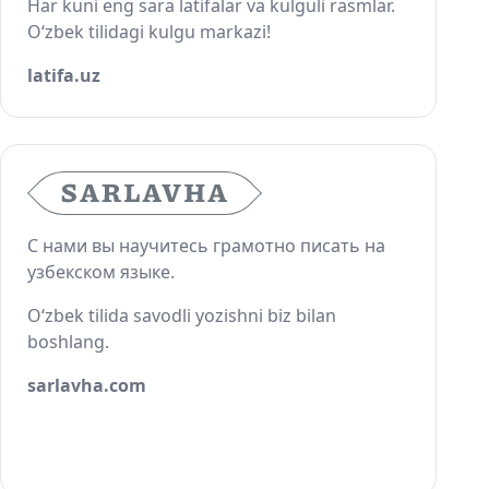
Har kuni eng sara latifalar va kulguli rasmlar.
O‘zbek tilidagi kulgu markazi!
latifa.uz
С нами вы научитесь грамотно писать на
узбекском языке.
O‘zbek tilida savodli yozishni biz bilan
boshlang.
sarlavha.com