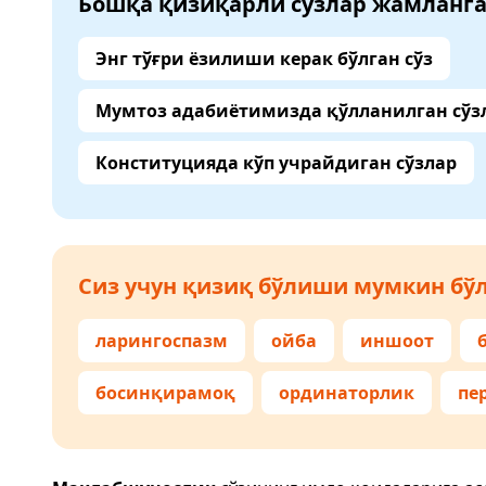
Бошқа қизиқарли сўзлар жамланг
Энг тўғри ёзилиши керак бўлган сўз
Мумтоз адабиётимизда қўлланилган сўз
Конституцияда кўп учрайдиган сўзлар
Сиз учун қизиқ бўлиши мумкин бўл
ларингоспазм
ойба
иншоот
босинқирамоқ
ординаторлик
пе