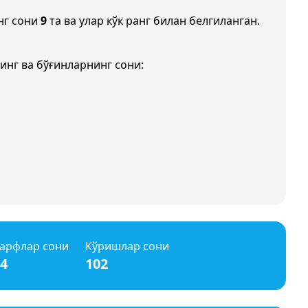
нг сони
9
та ва улар кўк ранг билан белгиланган.
инг ва бўғинларнинг сони:
арфлар сони
Кўришлар сони
4
102