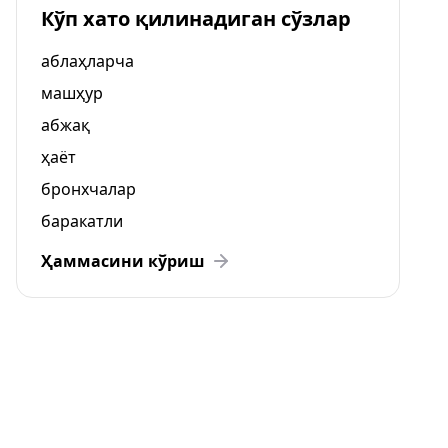
Кўп хато қилинадиган сўзлар
аблаҳларча
машҳур
абжақ
ҳаёт
бронхчалар
баракатли
Ҳаммасини кўриш