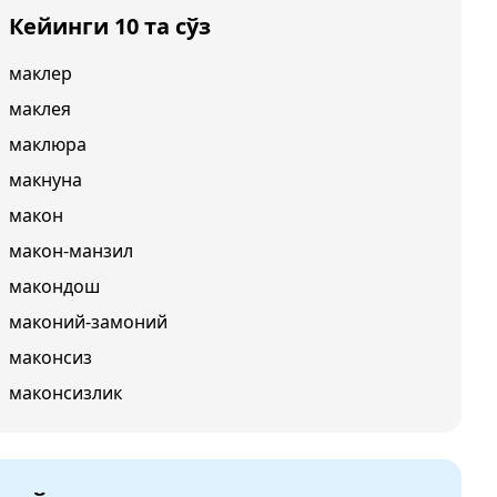
Кейинги 10 та сўз
маклер
маклея
маклюра
макнуна
макон
макон-манзил
макондош
маконий-замоний
маконсиз
маконсизлик