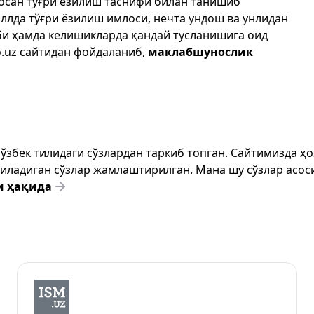
осан тўғри ёзилиш таснифи билан танишиб
иллда тўғри ёзилиш имлоси, нечта ундош ва унлидан
би ҳамда келишикларда қандай тусланишига оид
.uz
сайтидан фойдаланиб,
маклабшунослик
т ўзбек тилидаги сўзлардан таркиб топган. Сайтимизда 
ёзиладиган сўзлар жамлаштирилган. Мана шу сўзлар асоси
и ҳақида