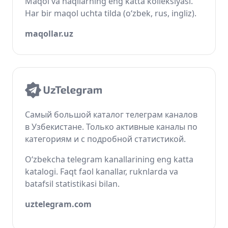
Maqol va naqllarning eng katta kolleksiyasi.
Har bir maqol uchta tilda (o‘zbek, rus, ingliz).
maqollar.uz
Самый большой каталог телеграм каналов
в Узбекистане. Только активные каналы по
категориям и с подробной статистикой.
O‘zbekcha telegram kanallarining eng katta
katalogi. Faqt faol kanallar, ruknlarda va
batafsil statistikasi bilan.
uztelegram.com