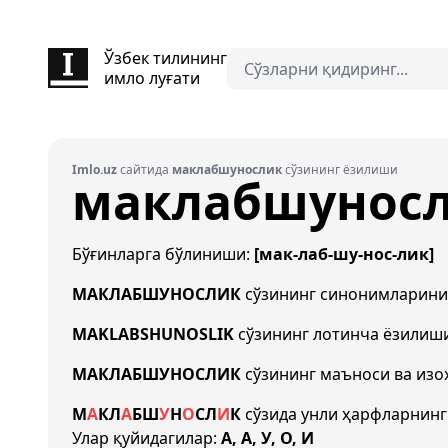
Ўзбек тилининг
имло луғати
Imlo.uz
сайтида
маклабшунослик
сўзининг ёзилиши
маклабшунос
Бўғинларга бўлиниши:
[мак-лаб-шу-нос-лик]
МАКЛАБШУНОСЛИК
сўзининг синонимларин
MAKLABSHUNOSLIK
сўзининг лотинча ёзилиш
МАКЛАБШУНОСЛИК
сўзининг маъноси ва изо
М
А
К
Л
А
Б
Ш
У
Н
О
С
Л
И
К
сўзида унли ҳарфларнинг
Улар қуйидагилар:
А, А, У, О, И