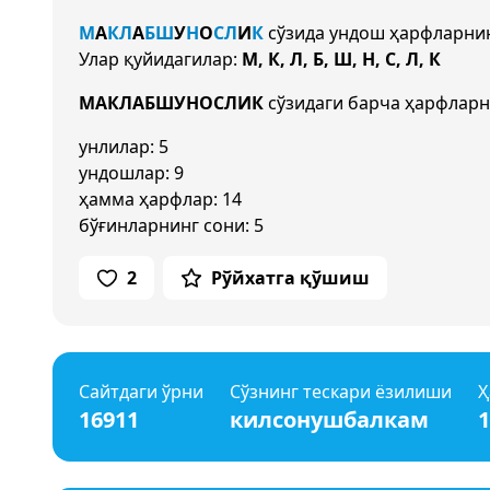
М
А
К
Л
А
Б
Ш
У
Н
О
С
Л
И
К
сўзида ундош ҳарфларни
Улар қуйидагилар:
М, К, Л, Б, Ш, Н, С, Л, К
МАКЛАБШУНОСЛИК
сўзидаги барча ҳарфларн
унлилар: 5
ундошлар: 9
ҳамма ҳарфлар: 14
бўғинларнинг сони: 5
2
Рўйхатга қўшиш
Сайтдаги ўрни
Сўзнинг тескари ёзилиши
Ҳ
16911
килсонушбалкам
1