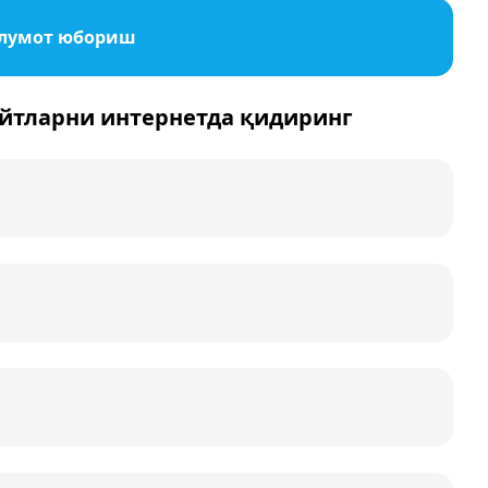
ълумот юбориш
йтларни интернетда қидиринг