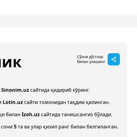
лик
Сўзни дўстлар
билан улашинг
и
Sinonim.uz
сайтида қидириб кўринг.
и
Lotin.uz
сайти томонидан тақдим қилинган.
ҳи билан
Izoh.uz
сайтида танишсангиз бўлади.
 сони
5
та ва улар қизил ранг билан белгиланган.