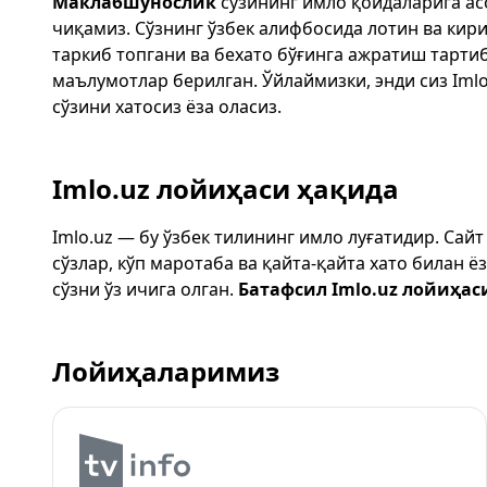
Маклабшунослик
сўзининг имло қоидаларига ас
чиқамиз. Сўзнинг ўзбек алифбосида лотин ва кир
таркиб топгани ва бехато бўғинга ажратиш тарти
маълумотлар берилган. Ўйлаймизки, энди сиз
Imlo
сўзини хатосиз ёза оласиз.
Imlo.uz лойиҳаси ҳақида
Imlo.uz — бу ўзбек тилининг имло луғатидир. Сай
сўзлар, кўп маротаба ва қайта-қайта хато билан 
сўзни ўз ичига олган.
Батафсил Imlo.uz лойиҳас
Лойиҳаларимиз