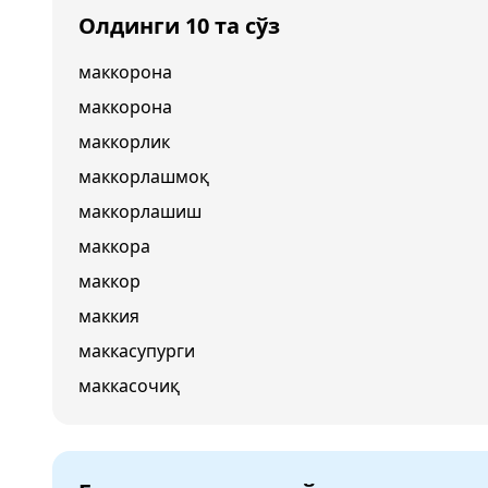
Олдинги 10 та сўз
маккорона
маккорона
маккорлик
маккорлашмоқ
маккорлашиш
маккора
маккор
маккия
маккасупурги
маккасочиқ