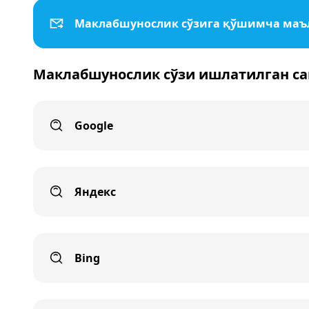
Маклабшунослик сўзига қўшимча ма
Маклабшунослик сўзи ишлатилган са
Google
Яндекс
Bing