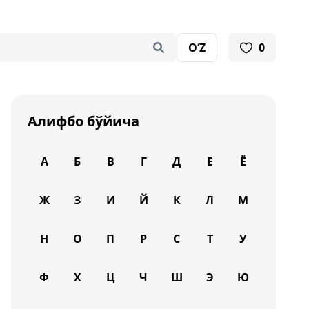
O‘Z
0
Алифбо бўйича
А
Б
В
Г
Д
Е
Ё
Ж
З
И
Й
К
Л
М
Н
О
П
Р
С
Т
У
Ф
Х
Ц
Ч
Ш
Э
Ю