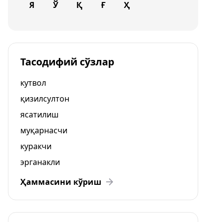
Я
Ў
Қ
Ғ
Ҳ
Тасодифий сўзлар
кутвол
қизилсултон
ясатилиш
муқарнасчи
куракчи
эрганакли
Ҳаммасини кўриш