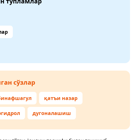
ан тўпламлар
лар
ган сўзлар
бинафшагул
қатъи назар
ргидрол
дугоналашиш