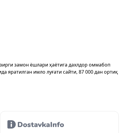
ҳозирги замон ёшлари ҳаётига дахлдор оммабоп
да яратилган имло луғати сайти, 87 000 дан ортиқ