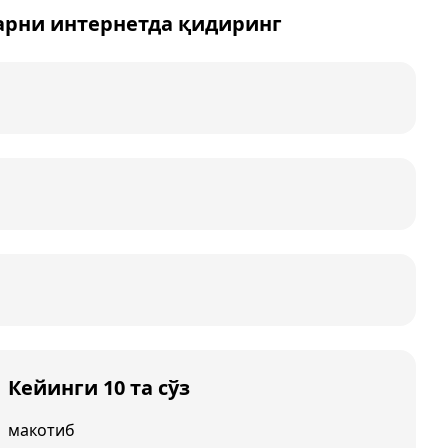
арни интернетда қидиринг
Кейинги 10 та сўз
макотиб