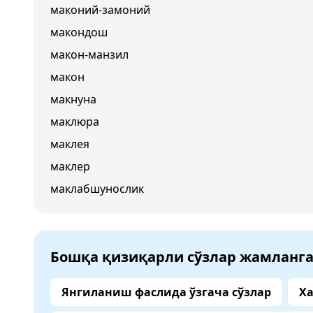
маконий-замоний
макондош
макон-манзил
макон
макнуна
маклюра
маклея
маклер
маклабшунослик
Бошқа қизиқарли сўзлар жамланг
Янгиланиш фаслида ўзгача сўзлар
Ха