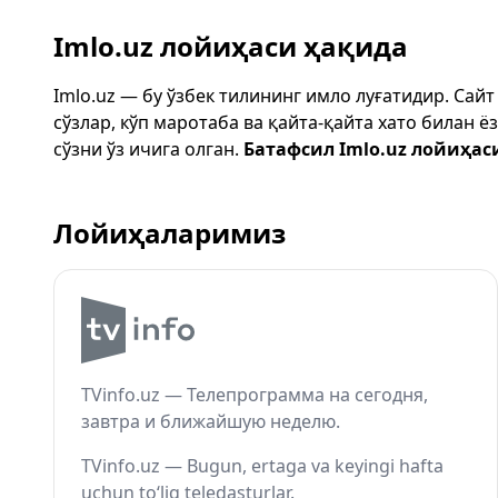
Imlo.uz лойиҳаси ҳақида
Imlo.uz — бу ўзбек тилининг имло луғатидир. Сай
сўзлар, кўп маротаба ва қайта-қайта хато билан 
сўзни ўз ичига олган.
Батафсил Imlo.uz лойиҳас
Лойиҳаларимиз
TVinfo.uz — Телепрограмма на сегодня,
завтра и ближайшую неделю.
TVinfo.uz — Bugun, ertaga va keyingi hafta
uchun to‘liq teledasturlar.