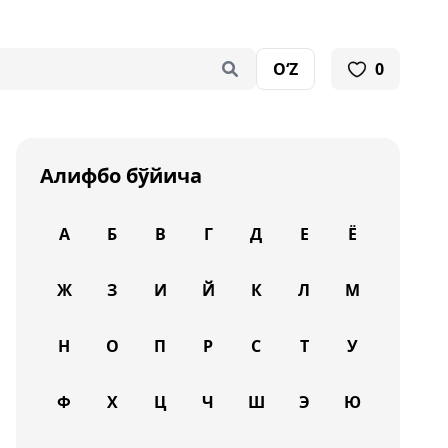
O‘Z
0
Алифбо бўйича
А
Б
В
Г
Д
Е
Ё
Ж
З
И
Й
К
Л
М
Н
О
П
Р
С
Т
У
Ф
Х
Ц
Ч
Ш
Э
Ю