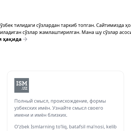
т ўзбек тилидаги сўзлардан таркиб топган. Сайтимизда 
ёзиладиган сўзлар жамлаштирилган. Мана шу сўзлар асоси
и ҳақида
Полный смысл, происхождение, формы
узбекских имён. Узнайте смысл своего
имени и имён близких.
O‘zbek Ismlarning to‘liq, batafsil ma’nosi, kelib