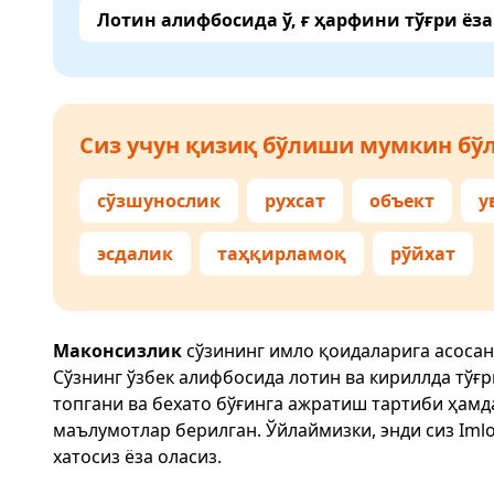
Лотин алифбосида ў, ғ ҳарфини тўғри ёз
Сиз учун қизиқ бўлиши мумкин бўл
сўзшунослик
рухсат
объект
у
эсдалик
таҳқирламоқ
рўйхат
Маконсизлик
сўзининг имло қоидаларига асосан
Сўзнинг ўзбек алифбосида лотин ва кириллда тўғ
топгани ва бехато бўғинга ажратиш тартиби ҳам
маълумотлар берилган. Ўйлаймизки, энди сиз
Imlo
хатосиз ёза оласиз.