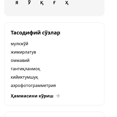
Я
Ў
Қ
Ғ
Ҳ
Тасодифий сўзлар
мулкжўй
жимирлатув
оммавий
тантиқланмоқ
кийиктумшуқ
аэрофотограмметрия
Ҳаммасини кўриш