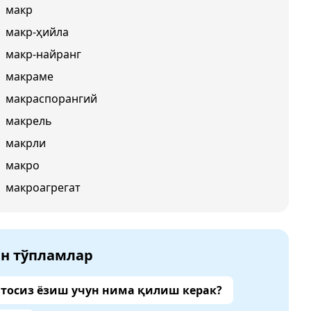
макр
макр-ҳийла
макр-найранг
макраме
макраспорангий
макрель
макрли
макро
макроагрегат
ан тўпламлар
тосиз ёзиш учун нима қилиш керак?