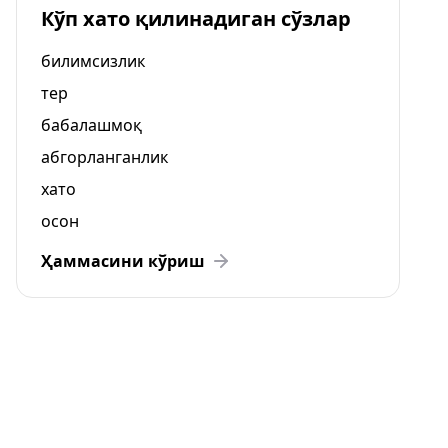
Кўп хато қилинадиган сўзлар
билимсизлик
тер
бабалашмоқ
абгорланганлик
хато
осон
Ҳаммасини кўриш