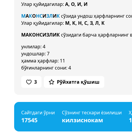
Улар қуйидагилар:
А, О, И, И
М
А
К
О
Н
С
И
З
Л
И
К
сўзида ундош ҳарфларнинг с
Улар қуйидагилар:
М, К, Н, С, З, Л, К
МАКОНСИЗЛИК
сўзидаги барча ҳарфларнинг в
унлилар: 4
ундошлар: 7
ҳамма ҳарфлар: 11
бўғинларнинг сони: 4
3
Рўйхатга қўшиш
Сайтдаги ўрни
Сўзнинг тескари ёзилиши
Ҳ
17545
килзиснокам
1