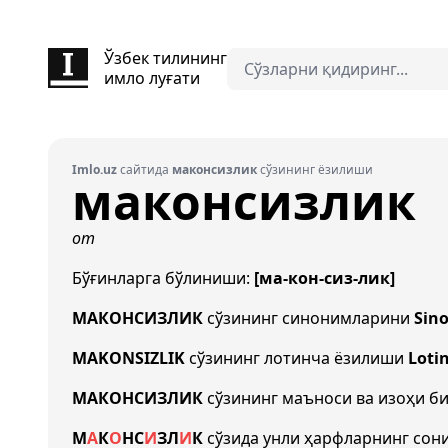
Ўзбек тилининг
имло луғати
Imlo.uz
сайтида
маконсизлик
сўзининг ёзилиши
маконсизлик
от
Бўғинларга бўлиниши:
[ма-кон-сиз-лик]
МАКОНСИЗЛИК
сўзининг синонимларини
Sin
MAKONSIZLIK
сўзининг лотинча ёзилиши
Loti
МАКОНСИЗЛИК
сўзининг маъноси ва изоҳи б
М
А
К
О
Н
С
И
З
Л
И
К
сўзида унли ҳарфларнинг сон