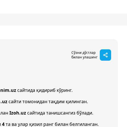
Сўзни дўстлар
билан улашинг
onim.uz
сайтида қидириб кўринг.
n.uz
сайти томонидан тақдим қилинган.
илан
Izoh.uz
сайтида танишсангиз бўлади.
и
4
та ва улар қизил ранг билан белгиланган.