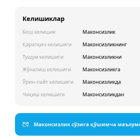
Келишиклар
Бош келишик
Маконсизлик
Қаратқич келишиги
Маконсизликнинг
Тушум келишиги
Маконсизликни
Жўналиш келишиги
Маконсизликга
Ўрин-пайт келишиги
Маконсизликда
Чиқиш келишиги
Маконсизликдан
Маконсизлик сўзига қўшимча маълум