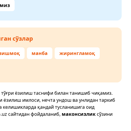
амиз
ган сўзлар
вишмоқ
манба
жирингламоқ
 тўғри ёзилиш таснифи билан танишиб чиқамиз.
ри ёзилиш имлоси, нечта ундош ва унлидан таркиб
да келишикларда қандай тусланишига оид
.uz
сайтидан фойдаланиб,
маконсизлик
сўзини