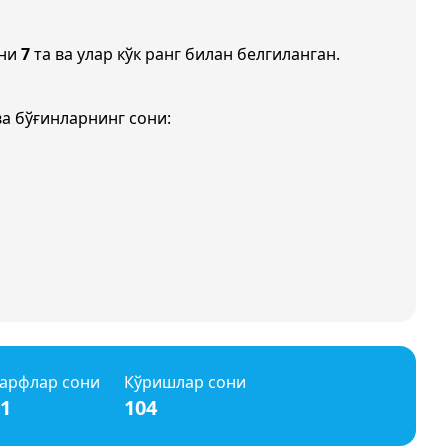
они
7
та ва улар кўк ранг билан белгиланган.
а бўғинларнинг сони:
арфлар сони
Кўришлар сони
1
104