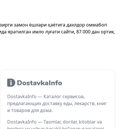
ҳозирги замон ёшлари ҳаётига дахлдор оммабоп
да яратилган имло луғати сайти, 87 000 дан ортиқ
DostavkaInfo — Каталог сервисов,
предлагающих доставку еды, лекарств, книг
и товаров для дома.
DostavkaInfo — Taomlar, dorilar, kitoblar va
boshqa uy uchun kerakli bo‘lagan narsalarni