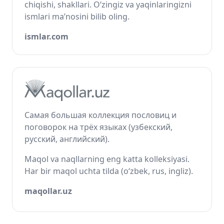
chiqishi, shakllari. O‘zingiz va yaqinlaringizni
ismlari ma’nosini bilib oling.
ismlar.com
Самая большая коллекция пословиц и
поговорок на трёх языках (узбекский,
русский, английский).
Maqol va naqllarning eng katta kolleksiyasi.
Har bir maqol uchta tilda (o‘zbek, rus, ingliz).
maqollar.uz