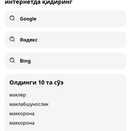
интернетда қидиринг
Google
Яндекс
Bing
Олдинги 10 та сўз
маклер
маклабшунослик
маккорона
маккорона