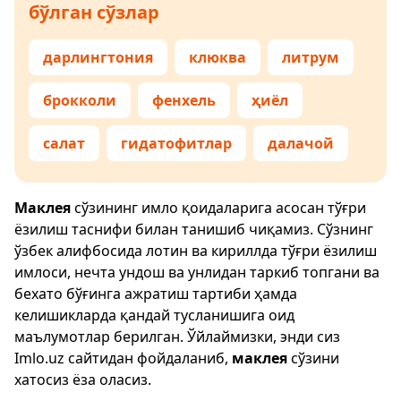
бўлган сўзлар
дарлингтония
клюква
литрум
брокколи
фенхель
ҳиёл
салат
гидатофитлар
далачой
Маклея
сўзининг имло қоидаларига асосан тўғри
ёзилиш таснифи билан танишиб чиқамиз. Сўзнинг
ўзбек алифбосида лотин ва кириллда тўғри ёзилиш
имлоси, нечта ундош ва унлидан таркиб топгани ва
бехато бўғинга ажратиш тартиби ҳамда
келишикларда қандай тусланишига оид
маълумотлар берилган. Ўйлаймизки, энди сиз
Imlo.uz
сайтидан фойдаланиб,
маклея
сўзини
хатосиз ёза оласиз.