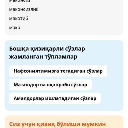
маконсиз
маконсизлик
макотиб
макр
Бошқа қизиқарли сўзлар
жамланган тўпламлар
Нафсониятимизга тегадиган сўзлар
Маънодор ва оҳанрабо сўзлар
Амалдорлар ишлатадиган сўзлар
Сиз учун қизиқ бўлиши мумкин