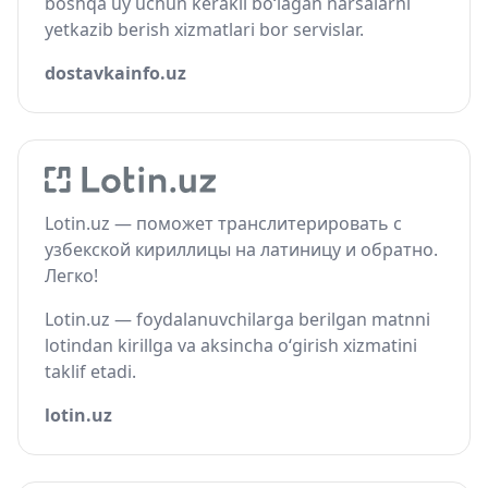
boshqa uy uchun kerakli bo‘lagan narsalarni
yetkazib berish xizmatlari bor servislar.
dostavkainfo.uz
Lotin.uz — поможет транслитерировать с
узбекской кириллицы на латиницу и обратно.
Легко!
Lotin.uz — foydalanuvchilarga berilgan matnni
lotindan kirillga va aksincha o‘girish xizmatini
taklif etadi.
lotin.uz