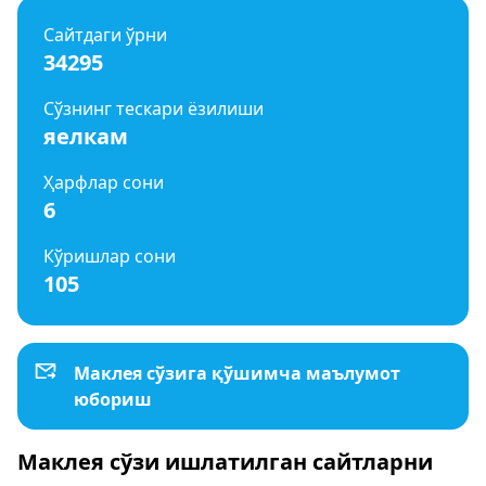
Сайтдаги ўрни
34295
Сўзнинг тескари ёзилиши
яелкам
Ҳарфлар сони
6
Кўришлар сони
105
Маклея сўзига қўшимча маълумот
юбориш
Маклея сўзи ишлатилган сайтларни