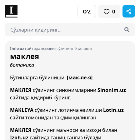
O‘Z
0
Imlo.uz
сайтида
маклея
сўзининг ёзилиши
маклея
ботаника
Бўғинларга бўлиниши:
[мак-ле-я]
МАКЛЕЯ
сўзининг синонимларини
Sinonim.uz
сайтида қидириб кўринг.
MAKLEYA
сўзининг лотинча ёзилиши
Lotin.uz
сайти томонидан тақдим қилинган.
МАКЛЕЯ
сўзининг маъноси ва изоҳи билан
Izoh.uz
сайтида танишсангиз бўлади.