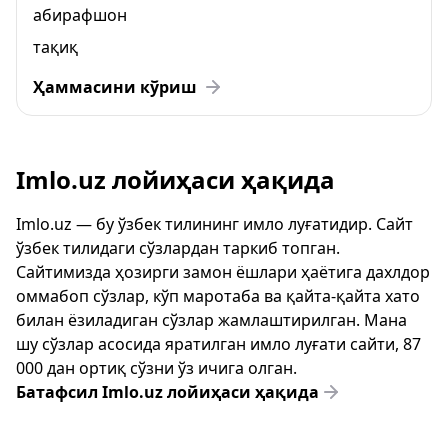
абирафшон
тақиқ
Ҳаммасини кўриш
Imlo.uz лойиҳаси ҳақида
Imlo.uz — бу ўзбек тилининг имло луғатидир. Сайт
ўзбек тилидаги сўзлардан таркиб топган.
Сайтимизда ҳозирги замон ёшлари ҳаётига дахлдор
оммабоп сўзлар, кўп маротаба ва қайта-қайта хато
билан ёзиладиган сўзлар жамлаштирилган. Мана
шу сўзлар асосида яратилган имло луғати сайти, 87
000 дан ортиқ сўзни ўз ичига олган.
Батафсил Imlo.uz лойиҳаси ҳақида