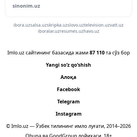
sinonim.uz
ibora.uz
salsa.uz
skripka.uz
slovo.uz
television.uz
vatt.uz
iboralar.uz
resumes.uz
havo.uz
Imlo.uz сайтининг базасида жами
87 110
та сўз бор
Yangi so‘z qo‘shish
Алоқа
Facebook
Telegram
Instagram
© Imlo.uz — Ўзбек тилининг имло луғати, 2014–2026
Obuna
ва
GoodGroup
лойиҳаси.
18+