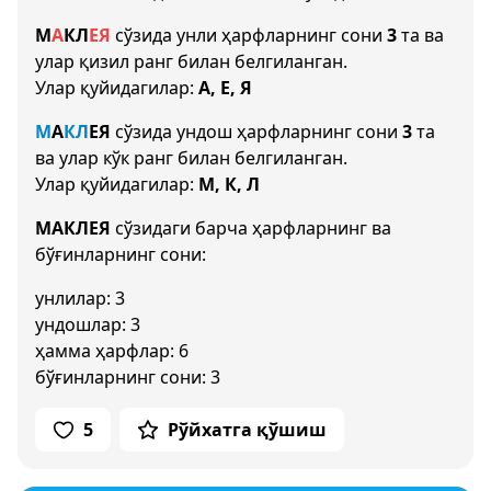
М
А
К
Л
Е
Я
сўзида унли ҳарфларнинг сони
3
та ва
улар қизил ранг билан белгиланган.
Улар қуйидагилар:
А, Е, Я
М
А
К
Л
Е
Я
сўзида ундош ҳарфларнинг сони
3
та
ва улар кўк ранг билан белгиланган.
Улар қуйидагилар:
М, К, Л
МАКЛЕЯ
сўзидаги барча ҳарфларнинг ва
бўғинларнинг сони:
унлилар: 3
ундошлар: 3
ҳамма ҳарфлар: 6
бўғинларнинг сони: 3
5
Рўйхатга қўшиш