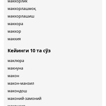
маккорлик
маккорлашмоқ
маккорлашиш
маккора
маккор
маккия
Кейинги 10 та сўз
маклюра
макнуна
макон
макон-манзил
макондош
маконий-замоний