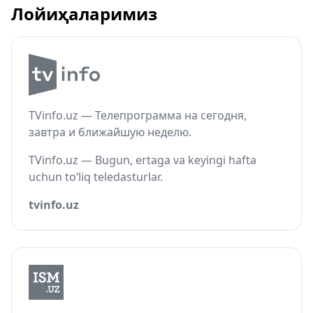
Лойиҳаларимиз
TVinfo.uz — Телепрограмма на сегодня,
завтра и ближайшую неделю.
TVinfo.uz — Bugun, ertaga va keyingi hafta
uchun to‘liq teledasturlar.
tvinfo.uz