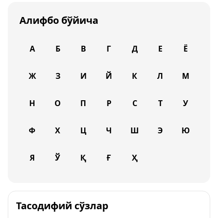
Алифбо бўйича
А
Б
В
Г
Д
Е
Ё
Ж
З
И
Й
К
Л
М
Н
О
П
Р
С
Т
У
Ф
Х
Ц
Ч
Ш
Э
Ю
Я
Ў
Қ
Ғ
Ҳ
Тасодифий сўзлар