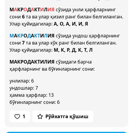
М
А
К
Р
О
Д
А
К
Т
И
Л
И
Я
сўзида унли ҳарфларнинг
сони
6
та ва улар қизил ранг билан белгиланган.
Улар қуйидагилар:
А, О, А, И, И, Я
М
А
К
Р
О
Д
А
К
Т
И
Л
И
Я
сўзида ундош ҳарфларнинг
сони
7
та ва улар кўк ранг билан белгиланган.
Улар қуйидагилар:
М, К, Р, Д, К, Т, Л
МАКРОДАКТИЛИЯ
сўзидаги барча
ҳарфларнинг ва бўғинларнинг сони:
унлилар: 6
ундошлар: 7
ҳамма ҳарфлар: 13
бўғинларнинг сони: 6
1
Рўйхатга қўшиш