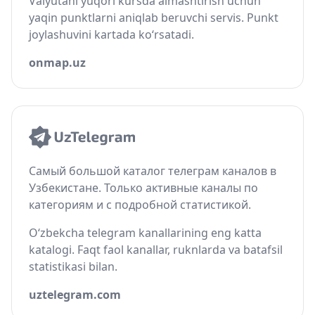
Valyutani yuqori kursda almashtirish uchun
yaqin punktlarni aniqlab beruvchi servis. Punkt
joylashuvini kartada ko‘rsatadi.
onmap.uz
Самый большой каталог телеграм каналов в
Узбекистане. Только активные каналы по
категориям и с подробной статистикой.
O‘zbekcha telegram kanallarining eng katta
katalogi. Faqt faol kanallar, ruknlarda va batafsil
statistikasi bilan.
uztelegram.com