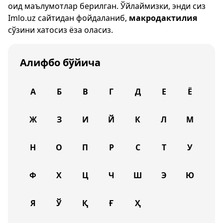
оид маълумотлар берилган. Ўйлаймизки, энди сиз
Imlo.uz
сайтидан фойдаланиб,
макродактилия
сўзини хатосиз ёза оласиз.
Алифбо бўйича
А
Б
В
Г
Д
Е
Ё
Ж
З
И
Й
К
Л
М
Н
О
П
Р
С
Т
У
Ф
Х
Ц
Ч
Ш
Э
Ю
Я
Ў
Қ
Ғ
Ҳ