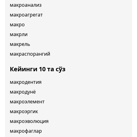
макроанализ
макроагрегат
макро
макрли
макрель
макраспорангий
Кейинги 10 та сўз
макродентия
макродунё
макроэлемент
макроэргик
макроэволюция
макрофаглар