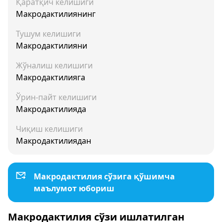
Қаратқич келишиги
Макродактилиянинг
Тушум келишиги
Макродактилияни
Жўналиш келишиги
Макродактилияга
Ўрин-пайт келишиги
Макродактилияда
Чиқиш келишиги
Макродактилиядан
Макродактилия сўзига қўшимча
маълумот юбориш
Макродактилия сўзи ишлатилган