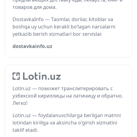
товаров для дома.
DostavkaInfo — Taomlar, dorilar, kitoblar va
boshqa uy uchun kerakli bo‘lagan narsalarni
yetkazib berish xizmatlari bor servislar.
dostavkainfo.uz
Lotin.uz — поможет транслитерировать с
узбекской кириллицы на латиницу и обратно.
Легко!
Lotin.uz — foydalanuvchilarga berilgan matnni
lotindan kirillga va aksincha o‘girish xizmatini
taklif etadi.