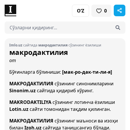
O‘Z
0
Imlo.uz
сайтида
макродактилия
сўзининг ёзилиши
макродактилия
от
Бўғинларга бўлиниши:
[мак-ро-дак-ти-ли-я]
МАКРОДАКТИЛИЯ
сўзининг синонимларини
Sinonim.uz
сайтида қидириб кўринг.
MAKRODAKTILIYA
сўзининг лотинча ёзилиши
Lotin.uz
сайти томонидан тақдим қилинган.
МАКРОДАКТИЛИЯ
сўзининг маъноси ва изоҳи
билан
Izoh.uz
сайтида танишсангиз бўлади.