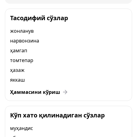
Тасодифий сўзлар
жонланув
нарвонзина
ҳамгап
томтепар
ҳазаж
яккаш
Ҳаммасини кўриш
Кўп хато қилинадиган сўзлар
муҳандис