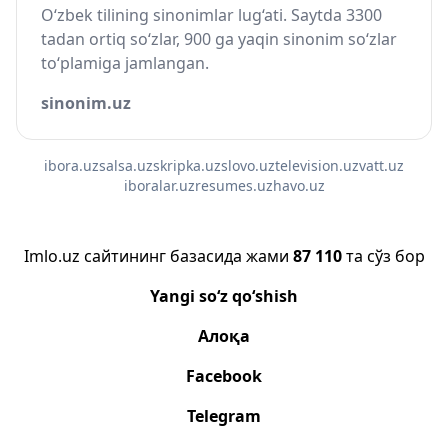
O‘zbek tilining sinonimlar lug‘ati. Saytda 3300
tadan ortiq so‘zlar, 900 ga yaqin sinonim so‘zlar
to‘plamiga jamlangan.
sinonim.uz
ibora.uz
salsa.uz
skripka.uz
slovo.uz
television.uz
vatt.uz
iboralar.uz
resumes.uz
havo.uz
Imlo.uz сайтининг базасида жами
87 110
та сўз бор
Yangi so‘z qo‘shish
Алоқа
Facebook
Telegram