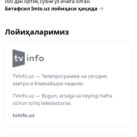
000 дан ортиқ сўзни ўз ичига олган.
Батафсил Imlo.uz лойиҳаси ҳақида
Лойиҳаларимиз
TVinfo.uz — Телепрограмма на сегодня,
завтра и ближайшую неделю.
TVinfo.uz — Bugun, ertaga va keyingi hafta
uchun to‘liq teledasturlar.
tvinfo.uz