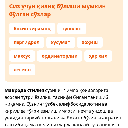
Сиз учун қизиқ бўлиши мумкин
бўлган сўзлар
босинқирамоқ
тўполон
пергидрол
хусумат
хоҳиш
махсус
ординаторлик
ҳар хил
легион
Макродактилия
сўзининг имло қоидаларига
асосан тўғри ёзилиш таснифи билан танишиб
чиқамиз. Сўзнинг ўзбек алифбосида лотин ва
кириллда тўғри ёзилиш имлоси, нечта ундош ва
унлидан таркиб топгани ва бехато бўғинга ажратиш
тартиби ҳамда келишикларда қандай тусланишига