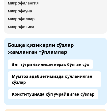
макрофалангия
макрофауна
макрофиллар
макрофизика
Бошқа қизиқарли сўзлар
жамланган тўпламлар
Энг тўғри ёзилиши керак бўлган сўз
Мумтоз адабиётимизда қўлланилган
сўзлар
Конституцияда кўп учрайдиган сўзлар