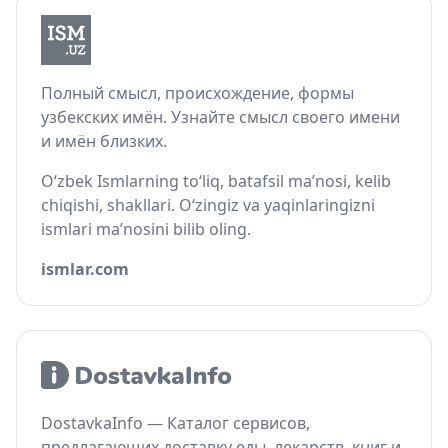
Полный смысл, происхождение, формы
узбекских имён. Узнайте смысл своего имени
и имён близких.
O‘zbek Ismlarning to‘liq, batafsil ma’nosi, kelib
chiqishi, shakllari. O‘zingiz va yaqinlaringizni
ismlari ma’nosini bilib oling.
ismlar.com
DostavkaInfo — Каталог сервисов,
предлагающих доставку еды, лекарств, книг и