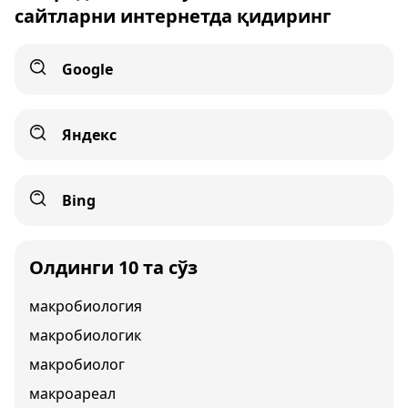
сайтларни интернетда қидиринг
Google
Яндекс
Bing
Олдинги 10 та сўз
макробиология
макробиологик
макробиолог
макроареал