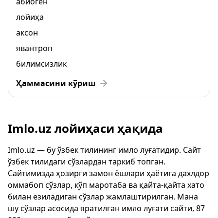
абиоген
лойиҳа
аксон
явантроп
билимсизлик
Ҳаммасини кўриш
Imlo.uz лойиҳаси ҳақида
Imlo.uz — бу ўзбек тилининг имло луғатидир. Сайт
ўзбек тилидаги сўзлардан таркиб топган.
Сайтимизда ҳозирги замон ёшлари ҳаётига дахлдор
оммабоп сўзлар, кўп маротаба ва қайта-қайта хато
билан ёзиладиган сўзлар жамлаштирилган. Мана
шу сўзлар асосида яратилган имло луғати сайти, 87