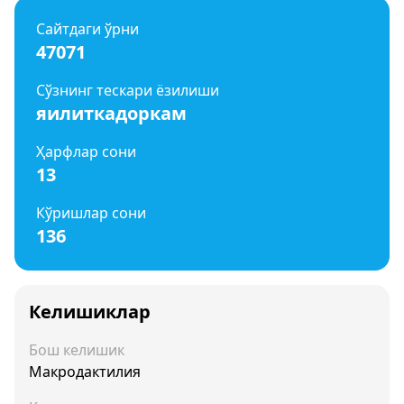
Сайтдаги ўрни
47071
Сўзнинг тескари ёзилиши
яилиткадоркам
Ҳарфлар сони
13
Кўришлар сони
136
Келишиклар
Бош келишик
Макродактилия