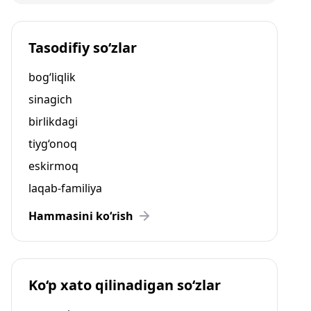
Tasodifiy so‘zlar
bog‘liqlik
sinagich
birlikdagi
tiyg‘onoq
eskirmoq
laqab-familiya
Hammasini ko‘rish
Ko‘p xato qilinadigan so‘zlar