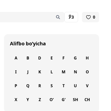
ЎЗ
0
Alifbo bo‘yicha
A
B
D
E
F
G
H
I
J
K
L
M
N
O
P
Q
R
S
T
U
V
X
Y
Z
O‘
G‘
SH
CH