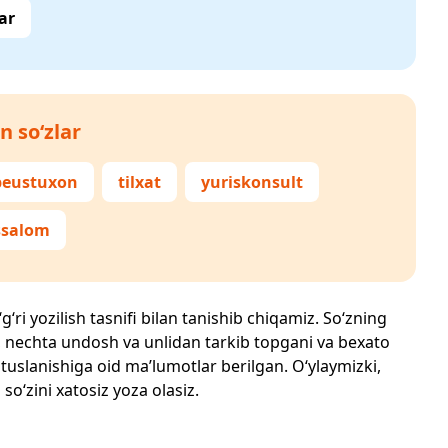
ar
n so‘zlar
beustuxon
tilxat
yuriskonsult
ssalom
‘ri yozilish tasnifi bilan tanishib chiqamiz. So‘zning
losi, nechta undosh va unlidan tarkib topgani va bexato
 tuslanishiga oid ma’lumotlar berilgan. O‘ylaymizki,
a
so‘zini xatosiz yoza olasiz.