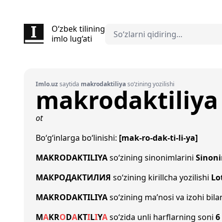
O‘zbek tilining
imlo lug‘ati
Imlo.uz
saytida
makrodaktiliya
so‘zining yozilishi
makrodaktiliya
ot
Bo‘g‘inlarga bo‘linishi:
[mak-ro-dak-ti-li-ya]
MAKRODAKTILIYA
so‘zining sinonimlarini
Sinon
МАКРОДАКТИЛИЯ
so‘zining kirillcha yozilishi
Lo
MAKRODAKTILIYA
so‘zining ma’nosi va izohi bil
M
A
K
R
O
D
A
K
T
I
L
I
Y
A
so‘zida unli harflarning soni
6