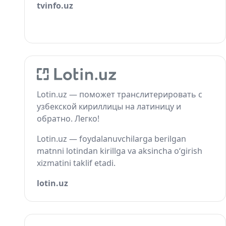
tvinfo.uz
Lotin.uz — поможет транслитерировать с
узбекской кириллицы на латиницу и
обратно. Легко!
Lotin.uz — foydalanuvchilarga berilgan
matnni lotindan kirillga va aksincha o‘girish
xizmatini taklif etadi.
lotin.uz