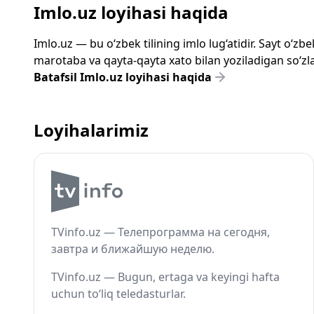
Imlo.uz loyihasi haqida
Imlo.uz — bu o‘zbek tilining imlo lug‘atidir. Sayt o‘
marotaba va qayta-qayta xato bilan yoziladigan so‘zlar
Batafsil Imlo.uz loyihasi haqida
Loyihalarimiz
TVinfo.uz — Телепрограмма на сегодня,
завтра и ближайшую неделю.
TVinfo.uz — Bugun, ertaga va keyingi hafta
uchun to‘liq teledasturlar.