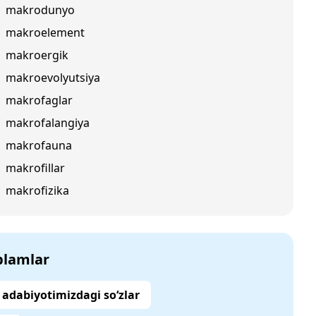
makrodunyo
makroelement
makroergik
makroevolyutsiya
makrofaglar
makrofalangiya
makrofauna
makrofillar
makrofizika
‘plamlar
adabiyotimizdagi so‘zlar