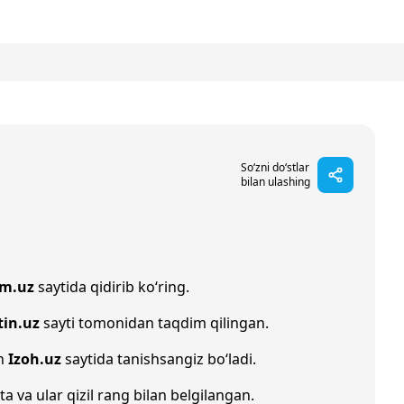
So‘zni do‘stlar
bilan ulashing
im.uz
saytida qidirib ko‘ring.
tin.uz
sayti tomonidan taqdim qilingan.
an
Izoh.uz
saytida tanishsangiz bo‘ladi.
ta va ular qizil rang bilan belgilangan.