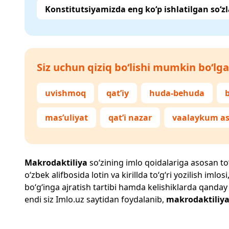
Konstitutsiyamizda eng ko‘p ishlatilgan so‘zl
Siz uchun qiziq bo‘lishi mumkin bo‘lga
uvishmoq
qat’iy
huda-behuda
mas’uliyat
qat’i nazar
vaalaykum a
Makrodaktiliya
so‘zining imlo qoidalariga asosan to‘g
o‘zbek alifbosida lotin va kirillda to‘g‘ri yozilish im
bo‘g‘inga ajratish tartibi hamda kelishiklarda qanday
endi siz
Imlo.uz
saytidan foydalanib,
makrodaktiliy