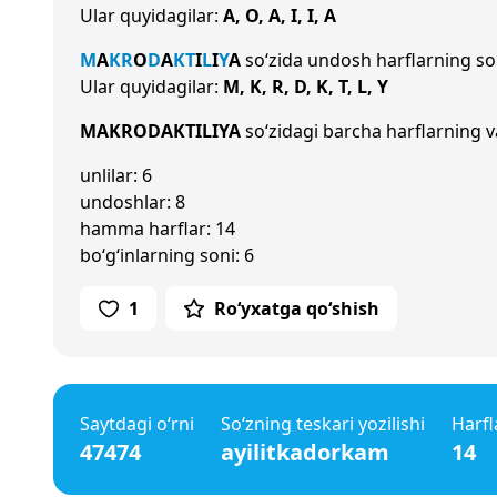
Ular quyidagilar:
A, O, A, I, I, A
M
A
K
R
O
D
A
K
T
I
L
I
Y
A
so‘zida undosh harflarning s
Ular quyidagilar:
M, K, R, D, K, T, L, Y
MAKRODAKTILIYA
so‘zidagi barcha harflarning va
unlilar: 6
undoshlar: 8
hamma harflar: 14
bo‘g‘inlarning soni: 6
1
Ro‘yxatga qo‘shish
Saytdagi o‘rni
So‘zning teskari yozilishi
Harfl
47474
ayilitkadorkam
14