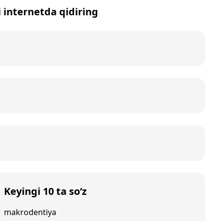
i internetda qidiring
Keyingi 10 ta so‘z
makrodentiya