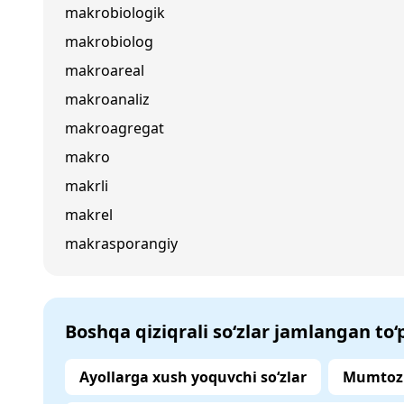
makrobiologik
makrobiolog
makroareal
makroanaliz
makroagregat
makro
makrli
makrel
makrasporangiy
Boshqa qiziqrali so‘zlar jamlangan to
Ayollarga xush yoquvchi so‘zlar
Mumtoz 