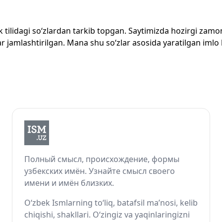
zbek tilidagi so‘zlardan tarkib topgan. Saytimizda hozirgi za
 jamlashtirilgan. Mana shu so‘zlar asosida yaratilgan imlo lug
Полный смысл, происхождение, формы
узбекских имён. Узнайте смысл своего
имени и имён близких.
O‘zbek Ismlarning to‘liq, batafsil ma’nosi, kelib
chiqishi, shakllari. O‘zingiz va yaqinlaringizni