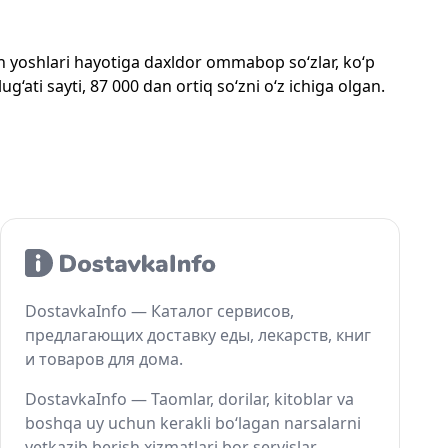
mon yoshlari hayotiga daxldor ommabop so‘zlar, ko‘p
‘ati sayti, 87 000 dan ortiq so‘zni o‘z ichiga olgan.
DostavkaInfo — Каталог сервисов,
предлагающих доставку еды, лекарств, книг
и товаров для дома.
DostavkaInfo — Taomlar, dorilar, kitoblar va
boshqa uy uchun kerakli bo‘lagan narsalarni
yetkazib berish xizmatlari bor servislar.