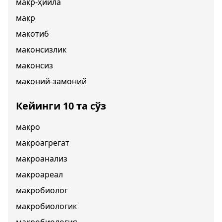
макр-ҳийла
макр
макотиб
маконсизлик
маконсиз
маконий-замоний
Кейинги 10 та сўз
макро
макроагрегат
макроанализ
макроареал
макробиолог
макробиологик