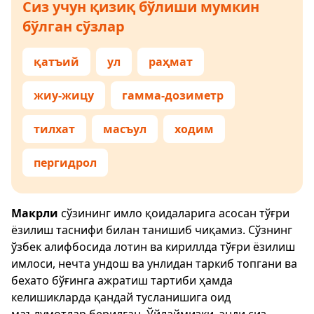
Сиз учун қизиқ бўлиши мумкин
бўлган сўзлар
қатъий
ул
раҳмат
жиу-жицу
гамма-дозиметр
тилхат
масъул
ходим
пергидрол
Макрли
сўзининг имло қоидаларига асосан тўғри
ёзилиш таснифи билан танишиб чиқамиз. Сўзнинг
ўзбек алифбосида лотин ва кириллда тўғри ёзилиш
имлоси, нечта ундош ва унлидан таркиб топгани ва
бехато бўғинга ажратиш тартиби ҳамда
келишикларда қандай тусланишига оид