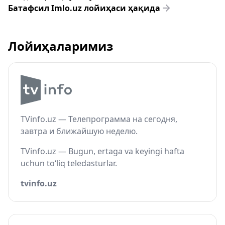
Батафсил Imlo.uz лойиҳаси ҳақида
Лойиҳаларимиз
TVinfo.uz — Телепрограмма на сегодня,
завтра и ближайшую неделю.
TVinfo.uz — Bugun, ertaga va keyingi hafta
uchun to‘liq teledasturlar.
tvinfo.uz