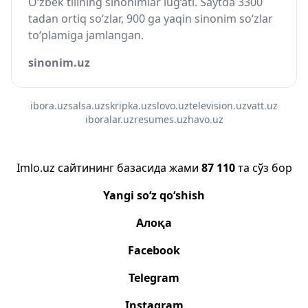
O‘zbek tilining sinonimlar lug‘ati. Saytda 3300
tadan ortiq so‘zlar, 900 ga yaqin sinonim so‘zlar
to‘plamiga jamlangan.
sinonim.uz
ibora.uz
salsa.uz
skripka.uz
slovo.uz
television.uz
vatt.uz
iboralar.uz
resumes.uz
havo.uz
Imlo.uz сайтининг базасида жами
87 110
та сўз бор
Yangi so‘z qo‘shish
Алоқа
Facebook
Telegram
Instagram