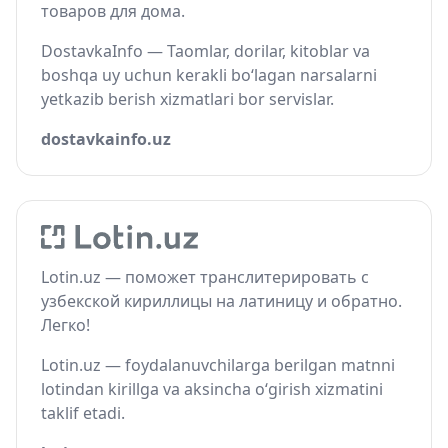
товаров для дома.
DostavkaInfo — Taomlar, dorilar, kitoblar va
boshqa uy uchun kerakli bo‘lagan narsalarni
yetkazib berish xizmatlari bor servislar.
dostavkainfo.uz
Lotin.uz — поможет транслитерировать с
узбекской кириллицы на латиницу и обратно.
Легко!
Lotin.uz — foydalanuvchilarga berilgan matnni
lotindan kirillga va aksincha o‘girish xizmatini
taklif etadi.