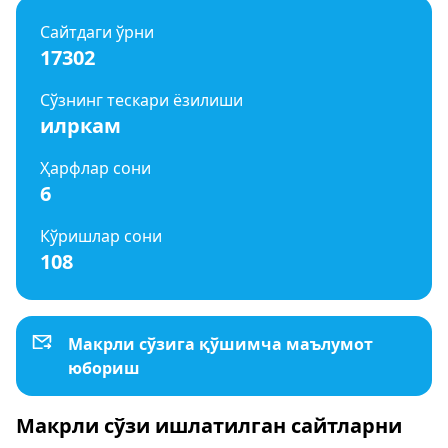
Сайтдаги ўрни
17302
Сўзнинг тескари ёзилиши
илркам
Ҳарфлар сони
6
Кўришлар сони
108
Макрли сўзига қўшимча маълумот
юбориш
Макрли сўзи ишлатилган сайтларни