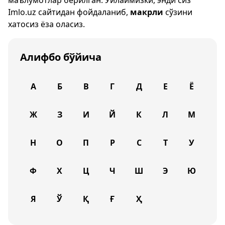
маълумотлар берилган. Ўйлаймизки, энди сиз
Imlo.uz
сайтидан фойдаланиб,
макрли
сўзини
хатосиз ёза оласиз.
Алифбо бўйича
А
Б
В
Г
Д
Е
Ё
Ж
З
И
Й
К
Л
М
Н
О
П
Р
С
Т
У
Ф
Х
Ц
Ч
Ш
Э
Ю
Я
Ў
Қ
Ғ
Ҳ