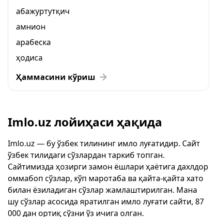
абажуртутқич
амнион
арабеска
ҳодиса
Ҳаммасини кўриш
Imlo.uz лойиҳаси ҳақида
Imlo.uz — бу ўзбек тилининг имло луғатидир. Сайт
ўзбек тилидаги сўзлардан таркиб топган.
Сайтимизда ҳозирги замон ёшлари ҳаётига дахлдор
оммабоп сўзлар, кўп маротаба ва қайта-қайта хато
билан ёзиладиган сўзлар жамлаштирилган. Мана
шу сўзлар асосида яратилган имло луғати сайти, 87
000 дан ортиқ сўзни ўз ичига олган.