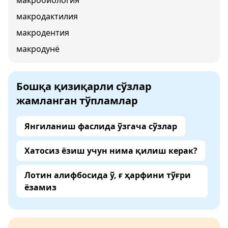
макробиология
макродактилия
макродентия
макродунё
Бошқа қизиқарли сўзлар
жамланган тўпламлар
Янгиланиш фаслида ўзгача сўзлар
Хатосиз ёзиш учун нима қилиш керак?
Лотин алифбосида ў, ғ ҳарфини тўғри
ёзамиз