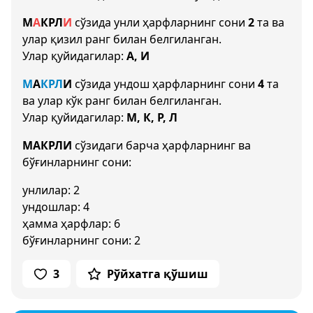
М
А
К
Р
Л
И
сўзида унли ҳарфларнинг сони
2
та ва
улар қизил ранг билан белгиланган.
Улар қуйидагилар:
А, И
М
А
К
Р
Л
И
сўзида ундош ҳарфларнинг сони
4
та
ва улар кўк ранг билан белгиланган.
Улар қуйидагилар:
М, К, Р, Л
МАКРЛИ
сўзидаги барча ҳарфларнинг ва
бўғинларнинг сони:
унлилар: 2
ундошлар: 4
ҳамма ҳарфлар: 6
бўғинларнинг сони: 2
3
Рўйхатга қўшиш