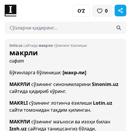
O‘Z
0
Imlo.uz
сайтида
макрли
сўзининг ёзилиши
макрли
сифат
Бўғинларга бўлиниши:
[макр-ли]
МАКРЛИ
сўзининг синонимларини
Sinonim.uz
сайтида қидириб кўринг.
MAKRLI
сўзининг лотинча ёзилиши
Lotin.uz
сайти томонидан тақдим қилинган.
МАКРЛИ
сўзининг маъноси ва изоҳи билан
Izoh.uz
сайтида танишсангиз бўлади.