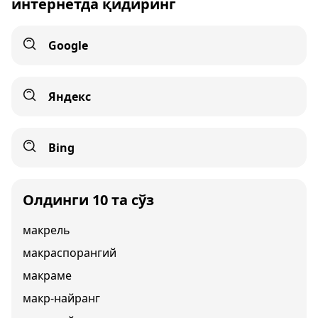
интернетда қидиринг
Google
Яндекс
Bing
Олдинги 10 та сўз
макрель
макраспорангий
макраме
макр-найранг