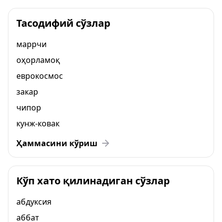
Тасодифий сўзлар
маррчи
оҳорламоқ
еврокосмос
закар
чипор
кунж-ковак
Ҳаммасини кўриш
Кўп хато қилинадиган сўзлар
абдуксия
аббат