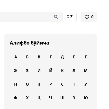
O‘Z
0
Алифбо бўйича
А
Б
В
Г
Д
Е
Ё
Ж
З
И
Й
К
Л
М
Н
О
П
Р
С
Т
У
Ф
Х
Ц
Ч
Ш
Э
Ю