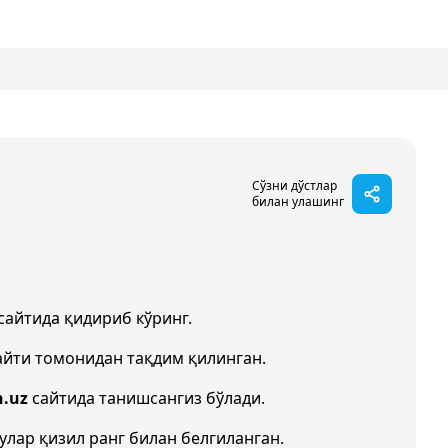
Сўзни дўстлар
билан улашинг
сайтида қидириб кўринг.
йти томонидан тақдим қилинган.
h.uz
сайтида танишсангиз бўлади.
 улар қизил ранг билан белгиланган.