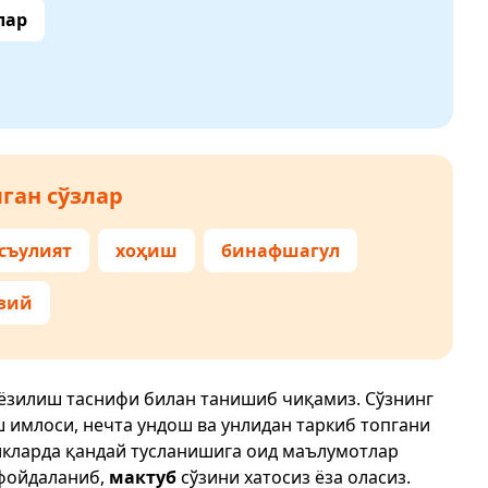
лар
ган сўзлар
съулият
хоҳиш
бинафшагул
зий
 ёзилиш таснифи билан танишиб чиқамиз. Сўзнинг
ш имлоси, нечта ундош ва унлидан таркиб топгани
икларда қандай тусланишига оид маълумотлар
фойдаланиб,
мактуб
сўзини хатосиз ёза оласиз.