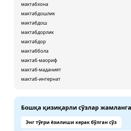
мактабхона
мактабдошлик
мактабдош
мактабдорлик
мактабдор
мактаббола
мактаб-маориф
мактаб-маданият
мактаб-интернат
Бошқа қизиқарли сўзлар жамланг
Энг тўғри ёзилиши керак бўлган сўз