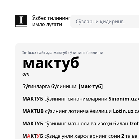
Ўзбек тилининг
имло луғати
Imlo.uz
сайтида
мактуб
сўзининг ёзилиши
мактуб
от
Бўғинларга бўлиниши:
[мак-туб]
МАКТУБ
сўзининг синонимларини
Sinonim.uz
MAKTUB
сўзининг лотинча ёзилиши
Lotin.uz
са
МАКТУБ
сўзининг маъноси ва изоҳи билан
Izo
М
А
К
Т
У
Б
сўзида унли ҳарфларнинг сони
2
та ва