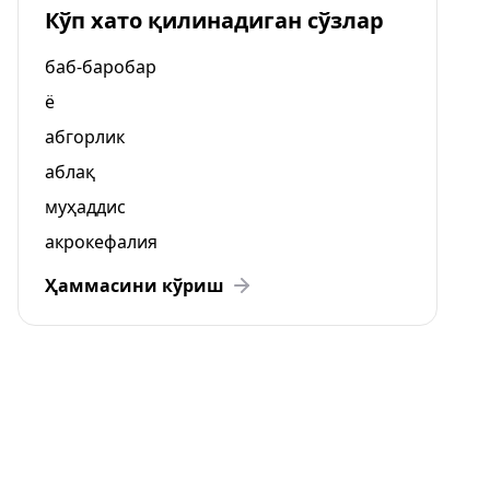
Кўп хато қилинадиган сўзлар
баб-баробар
ё
абгорлик
аблақ
муҳаддис
акрокефалия
Ҳаммасини кўриш