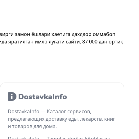
ҳозирги замон ёшлари ҳаётига дахлдор оммабоп
да яратилган имло луғати сайти, 87 000 дан ортиқ
DostavkaInfo — Каталог сервисов,
предлагающих доставку еды, лекарств, книг
и товаров для дома.
DostavkaInfo — Taomlar, dorilar, kitoblar va