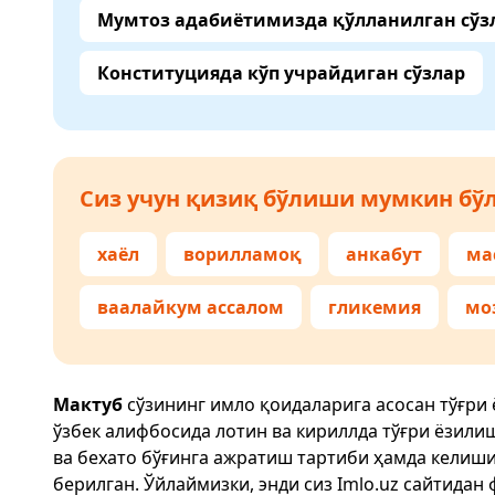
Мумтоз адабиётимизда қўлланилган сўз
Конституцияда кўп учрайдиган сўзлар
Сиз учун қизиқ бўлиши мумкин бўл
хаёл
ворилламоқ
анкабут
ма
ваалайкум ассалом
гликемия
мо
Мактуб
сўзининг имло қоидаларига асосан тўғри
ўзбек алифбосида лотин ва кириллда тўғри ёзили
ва бехато бўғинга ажратиш тартиби ҳамда келиш
берилган. Ўйлаймизки, энди сиз
Imlo.uz
сайтидан 