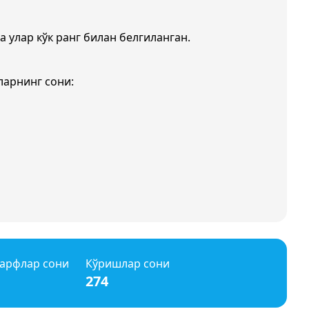
а улар кўк ранг билан белгиланган.
ларнинг сони:
арфлар сони
Кўришлар сони
274