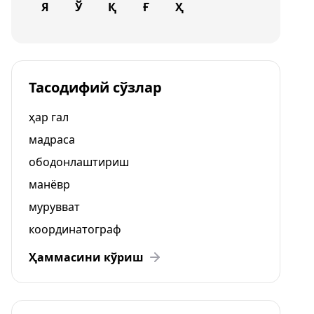
Я
Ў
Қ
Ғ
Ҳ
Тасодифий сўзлар
ҳар гал
мадраса
ободонлаштириш
манёвр
мурувват
координатограф
Ҳаммасини кўриш