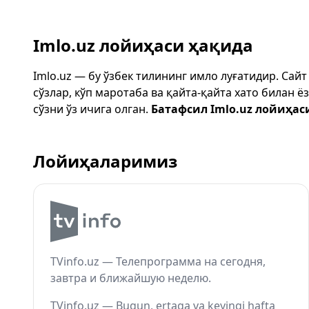
Imlo.uz лойиҳаси ҳақида
Imlo.uz — бу ўзбек тилининг имло луғатидир. Сай
сўзлар, кўп маротаба ва қайта-қайта хато билан 
сўзни ўз ичига олган.
Батафсил Imlo.uz лойиҳас
Лойиҳаларимиз
TVinfo.uz — Телепрограмма на сегодня,
завтра и ближайшую неделю.
TVinfo.uz — Bugun, ertaga va keyingi hafta