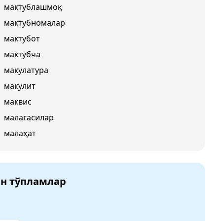
мактублашмоқ
мактубномалар
мактубот
мактубча
макулатура
макулит
маквис
малагасилар
малаҳат
ан тўпламлар