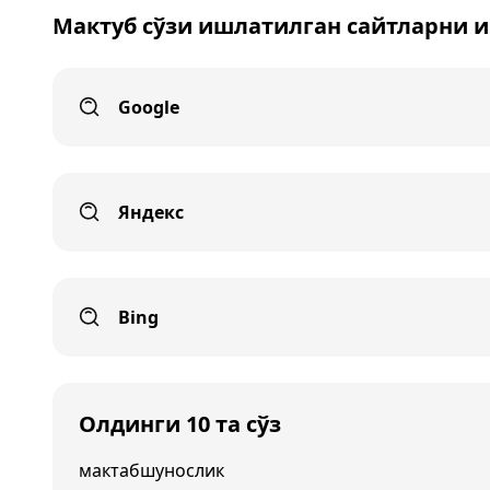
Мактуб сўзи ишлатилган сайтларни 
Google
Яндекс
Bing
Олдинги 10 та сўз
мактабшунослик