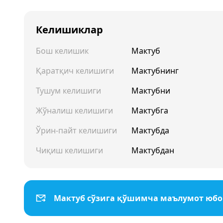
Келишиклар
Бош келишик
Мактуб
Қаратқич келишиги
Мактубнинг
Тушум келишиги
Мактубни
Жўналиш келишиги
Мактубга
Ўрин-пайт келишиги
Мактубда
Чиқиш келишиги
Мактубдан
Мактуб сўзига қўшимча маълумот юб