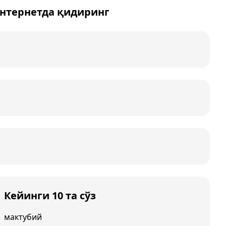
интернетда қидиринг
Кейинги 10 та сўз
мактубий