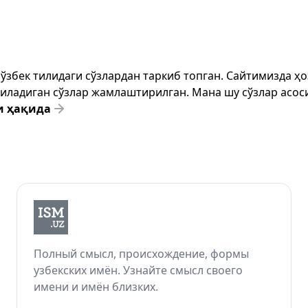
т ўзбек тилидаги сўзлардан таркиб топган. Сайтимизда 
ёзиладиган сўзлар жамлаштирилган. Мана шу сўзлар асоси
и ҳақида
Полный смысл, происхождение, формы
узбекских имён. Узнайте смысл своего
имени и имён близких.