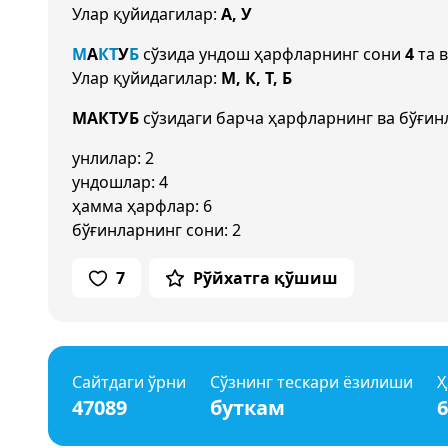
Улар қуйидагилар:
А, У
М
А
К
Т
У
Б
сўзида ундош ҳарфларнинг сони
4
та в
Улар қуйидагилар:
М, К, Т, Б
МАКТУБ
сўзидаги барча ҳарфларнинг ва бўғин
унлилар: 2
ундошлар: 4
ҳамма ҳарфлар: 6
бўғинларнинг сони: 2
7
Рўйхатга қўшиш
Сайтдаги ўрни
Сўзнинг тескари ёзилиши
Ҳ
47089
буткам
6