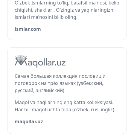
O‘zbek Ismlarning to‘liq, batafsil ma’nosi, kelib
chiqishi, shakllari. O‘zingiz va yaqinlaringizni
ismlari ma’nosini bilib oling.
ismlar.com
Самая большая коллекция пословиц и
поговорок на трёх языках (узбекский,
русский, английский).
Maqol va naqllarning eng katta kolleksiyasi.
Har bir maqol uchta tilda (o‘zbek, rus, ingliz).
maqollar.uz