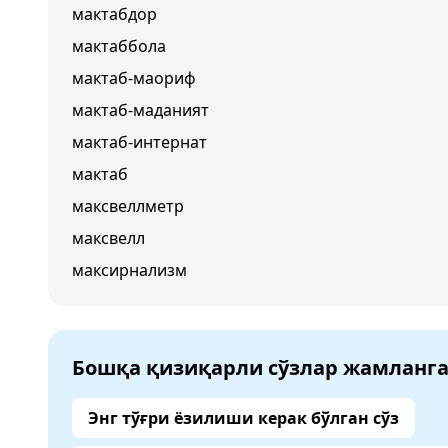
мактабдор
мактаббола
мактаб-маориф
мактаб-маданият
мактаб-интернат
мактаб
максвеллметр
максвелл
максирнализм
Бошқа қизиқарли сўзлар жамланг
Энг тўғри ёзилиши керак бўлган сўз