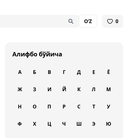
O‘Z
0
Алифбо бўйича
А
Б
В
Г
Д
Е
Ё
Ж
З
И
Й
К
Л
М
Н
О
П
Р
С
Т
У
Ф
Х
Ц
Ч
Ш
Э
Ю