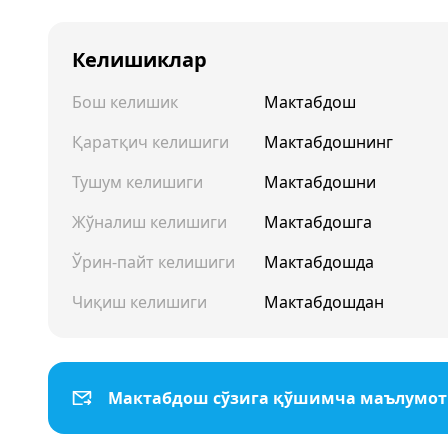
Келишиклар
Бош келишик
Мактабдош
Қаратқич келишиги
Мактабдошнинг
Тушум келишиги
Мактабдошни
Жўналиш келишиги
Мактабдошга
Ўрин-пайт келишиги
Мактабдошда
Чиқиш келишиги
Мактабдошдан
Мактабдош сўзига қўшимча маълумо