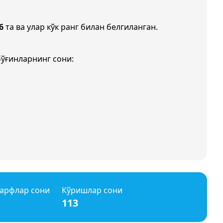
6
та ва улар кўк ранг билан белгиланган.
бўғинларнинг сони:
арфлар сони
Кўришлар сони
113