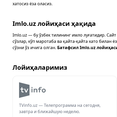
хатосиз ёза оласиз.
Imlo.uz лойиҳаси ҳақида
Imlo.uz — бу ўзбек тилининг имло луғатидир. Сай
сўзлар, кўп маротаба ва қайта-қайта хато билан 
сўзни ўз ичига олган.
Батафсил Imlo.uz лойиҳас
Лойиҳаларимиз
TVinfo.uz — Телепрограмма на сегодня,
завтра и ближайшую неделю.