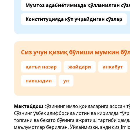
Мумтоз адабиётимизда қўлланилган сўз
Конституцияда кўп учрайдиган сўзлар
Сиз учун қизиқ бўлиши мумкин бўл
қатъи назар
жайдари
анкабут
навшадил
ул
Мактабдош
сўзининг имло қоидаларига асосан т
Сўзнинг ўзбек алифбосида лотин ва кириллда тўғ
топгани ва бехато бўғинга ажратиш тартиби ҳам
маълумотлар берилган. Ўйлаймизки, энди сиз
Imlo