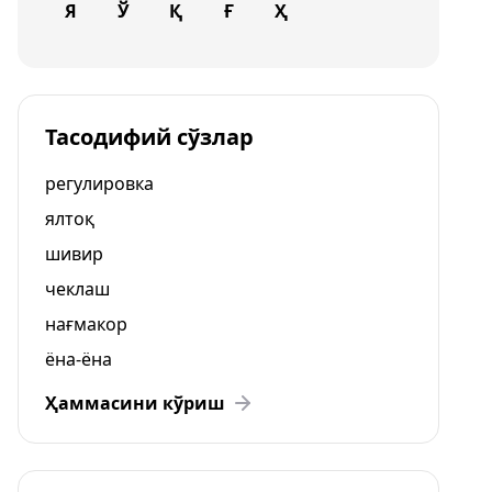
Я
Ў
Қ
Ғ
Ҳ
Тасодифий сўзлар
регулировка
ялтоқ
шивир
чеклаш
нағмакор
ёна-ёна
Ҳаммасини кўриш