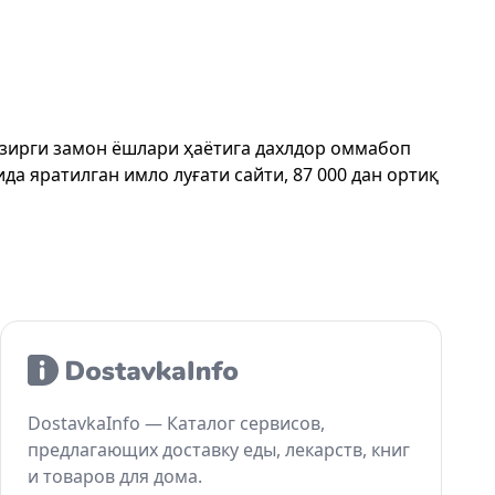
ҳозирги замон ёшлари ҳаётига дахлдор оммабоп
да яратилган имло луғати сайти, 87 000 дан ортиқ
DostavkaInfo — Каталог сервисов,
предлагающих доставку еды, лекарств, книг
и товаров для дома.