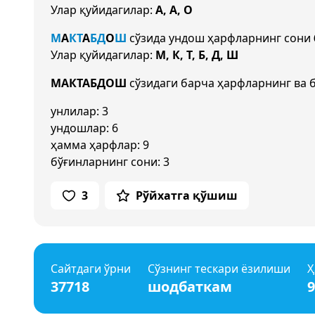
Улар қуйидагилар:
А, А, О
М
А
К
Т
А
Б
Д
О
Ш
сўзида ундош ҳарфларнинг сони
Улар қуйидагилар:
М, К, Т, Б, Д, Ш
МАКТАБДОШ
сўзидаги барча ҳарфларнинг ва 
унлилар: 3
ундошлар: 6
ҳамма ҳарфлар: 9
бўғинларнинг сони: 3
3
Рўйхатга қўшиш
Сайтдаги ўрни
Сўзнинг тескари ёзилиши
Ҳ
37718
шодбаткам
9