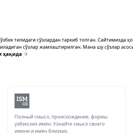
т ўзбек тилидаги сўзлардан таркиб топган. Сайтимизда 
ёзиладиган сўзлар жамлаштирилган. Мана шу сўзлар асоси
и ҳақида
Полный смысл, происхождение, формы
узбекских имён. Узнайте смысл своего
имени и имён близких.