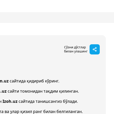
Сўзни дўстлар
билан улашинг
m.uz
сайтида қидириб кўринг.
n.uz
сайти томонидан тақдим қилинган.
ан
Izoh.uz
сайтида танишсангиз бўлади.
та ва улар қизил ранг билан белгиланган.