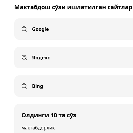
Мактабдош сўзи ишлатилган сайтлар
Google
Яндекс
Bing
Олдинги 10 та сўз
мактабдорлик