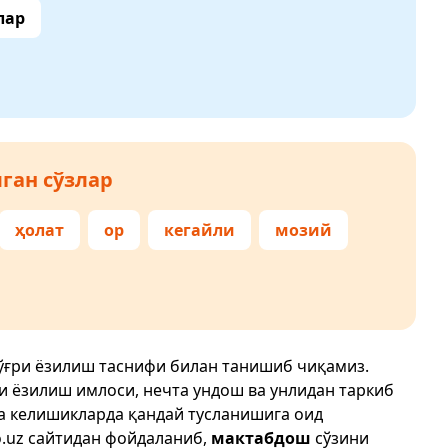
лар
ган сўзлар
ҳолат
ор
кегайли
мозий
ўғри ёзилиш таснифи билан танишиб чиқамиз.
ри ёзилиш имлоси, нечта ундош ва унлидан таркиб
да келишикларда қандай тусланишига оид
.uz
сайтидан фойдаланиб,
мактабдош
сўзини