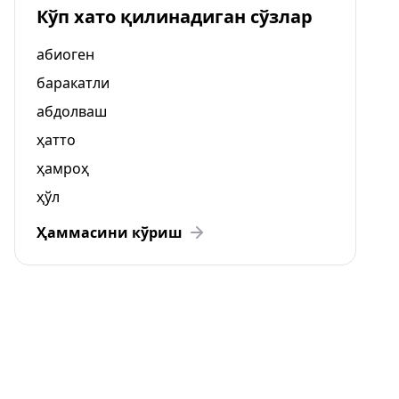
Кўп хато қилинадиган сўзлар
абиоген
баракатли
абдолваш
ҳатто
ҳамроҳ
ҳўл
Ҳаммасини кўриш