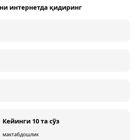
ни интернетда қидиринг
Кейинги 10 та сўз
мактабдошлик