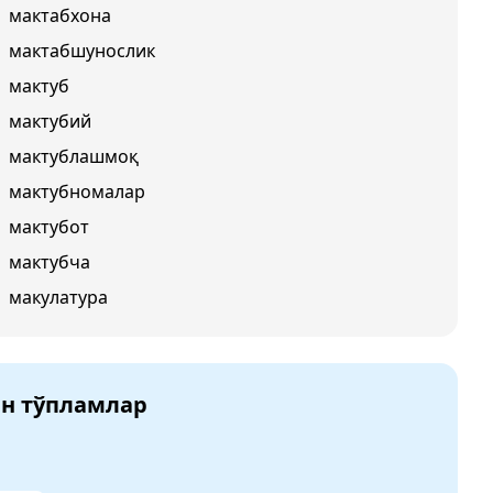
мактабхона
мактабшунослик
мактуб
мактубий
мактублашмоқ
мактубномалар
мактубот
мактубча
макулатура
ан тўпламлар