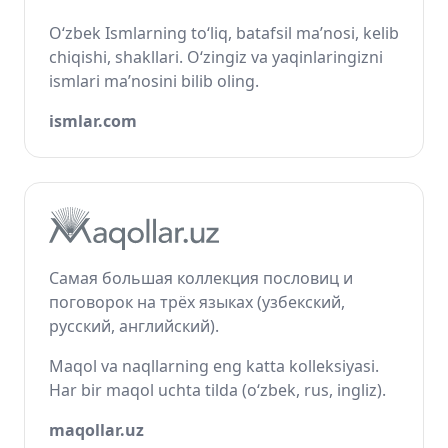
O‘zbek Ismlarning to‘liq, batafsil ma’nosi, kelib
chiqishi, shakllari. O‘zingiz va yaqinlaringizni
ismlari ma’nosini bilib oling.
ismlar.com
Самая большая коллекция пословиц и
поговорок на трёх языках (узбекский,
русский, английский).
Maqol va naqllarning eng katta kolleksiyasi.
Har bir maqol uchta tilda (o‘zbek, rus, ingliz).
maqollar.uz