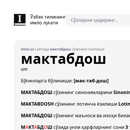
Ўзбек тилининг
имло луғати
Imlo.uz
сайтида
мактабдош
сўзининг ёзилиши
мактабдош
от
Бўғинларга бўлиниши:
[мак-таб-дош]
МАКТАБДОШ
сўзининг синонимларини
Sinoni
MAKTABDOSH
сўзининг лотинча ёзилиши
Loti
МАКТАБДОШ
сўзининг маъноси ва изоҳи бил
М
А
К
Т
А
Б
Д
О
Ш
сўзида унли ҳарфларнинг сони
3