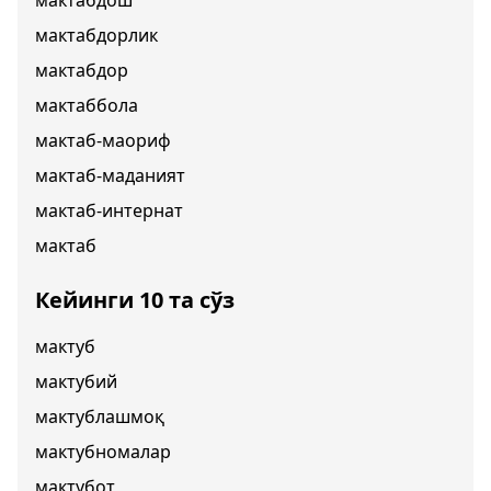
мактабдош
мактабдорлик
мактабдор
мактаббола
мактаб-маориф
мактаб-маданият
мактаб-интернат
мактаб
Кейинги 10 та сўз
мактуб
мактубий
мактублашмоқ
мактубномалар
мактубот