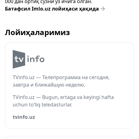
000 дан ортиқ сўзни ўз ичига олган.
Батафсил Imlo.uz лойиҳаси ҳақида
Лойиҳаларимиз
TVinfo.uz — Телепрограмма на сегодня,
завтра и ближайшую неделю.
TVinfo.uz — Bugun, ertaga va keyingi hafta
uchun to‘liq teledasturlar.
tvinfo.uz