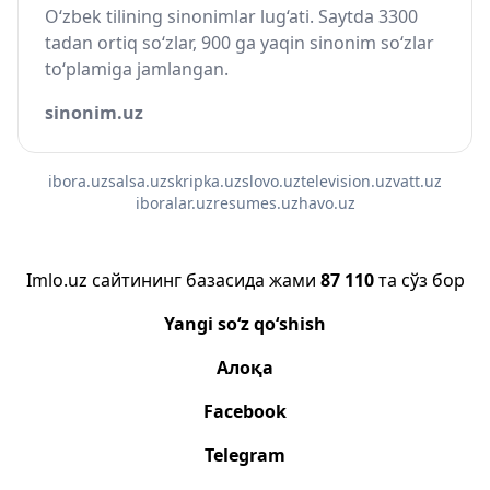
O‘zbek tilining sinonimlar lug‘ati. Saytda 3300
tadan ortiq so‘zlar, 900 ga yaqin sinonim so‘zlar
to‘plamiga jamlangan.
sinonim.uz
ibora.uz
salsa.uz
skripka.uz
slovo.uz
television.uz
vatt.uz
iboralar.uz
resumes.uz
havo.uz
Imlo.uz сайтининг базасида жами
87 110
та сўз бор
Yangi so‘z qo‘shish
Алоқа
Facebook
Telegram