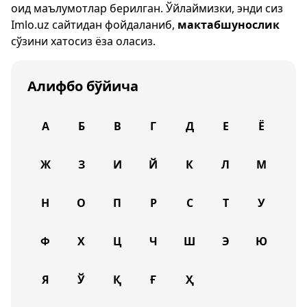
оид маълумотлар берилган. Ўйлаймизки, энди сиз
Imlo.uz
сайтидан фойдаланиб,
мактабшунослик
сўзини хатосиз ёза оласиз.
Алифбо бўйича
А
Б
В
Г
Д
Е
Ё
Ж
З
И
Й
К
Л
М
Н
О
П
Р
С
Т
У
Ф
Х
Ц
Ч
Ш
Э
Ю
Я
Ў
Қ
Ғ
Ҳ