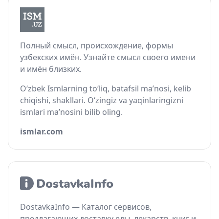
Полный смысл, происхождение, формы
узбекских имён. Узнайте смысл своего имени
и имён близких.
O‘zbek Ismlarning to‘liq, batafsil ma’nosi, kelib
chiqishi, shakllari. O‘zingiz va yaqinlaringizni
ismlari ma’nosini bilib oling.
ismlar.com
DostavkaInfo — Каталог сервисов,
предлагающих доставку еды, лекарств, книг и