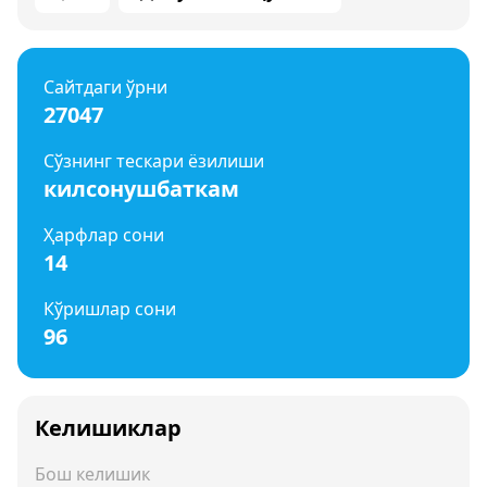
Сайтдаги ўрни
27047
Сўзнинг тескари ёзилиши
килсонушбаткам
Ҳарфлар сони
14
Кўришлар сони
96
Келишиклар
Бош келишик