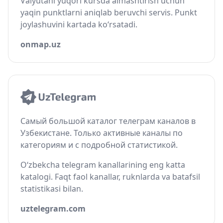
Valyutani yuqori kursda almashtirish uchun
yaqin punktlarni aniqlab beruvchi servis. Punkt
joylashuvini kartada ko‘rsatadi.
onmap.uz
Самый большой каталог телеграм каналов в
Узбекистане. Только активные каналы по
категориям и с подробной статистикой.
O‘zbekcha telegram kanallarining eng katta
katalogi. Faqt faol kanallar, ruknlarda va batafsil
statistikasi bilan.
uztelegram.com