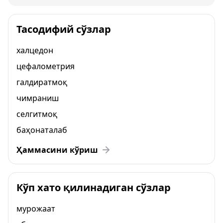
Тасодифий сўзлар
халцедон
цефалометрия
галдиратмоқ
чимраниш
селгитмоқ
баҳонаталаб
Ҳаммасини кўриш
Кўп хато қилинадиган сўзлар
мурожаат