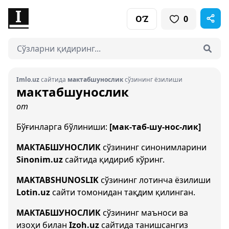
O‘Z
0
Imlo.uz
сайтида
мактабшунослик
сўзининг ёзилиши
мактабшунослик
от
Бўғинларга бўлиниши:
[мак-таб-шу-нос-лик]
МАКТАБШУНОСЛИК
сўзининг синонимларини
Sinonim.uz
сайтида қидириб кўринг.
MAKTABSHUNOSLIK
сўзининг лотинча ёзилиши
Lotin.uz
сайти томонидан тақдим қилинган.
МАКТАБШУНОСЛИК
сўзининг маъноси ва
изоҳи билан
Izoh.uz
сайтида танишсангиз