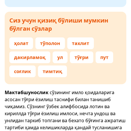
Сиз учун қизиқ бўлиши мумкин
бўлган сўзлар
ҳолат
тўполон
тахлит
дакирламоқ
ул
тўғри
пут
соғлик
тимтиқ
Мактабшунослик
сўзининг имло қоидаларига
асосан тўғри ёзилиш таснифи билан танишиб
чиқамиз. Сўзнинг ўзбек алифбосида лотин ва
кириллда тўғри ёзилиш имлоси, нечта ундош ва
унлидан таркиб топгани ва бехато бўғинга ажратиш
тартиби ҳамда келишикларда қандай тусланишига