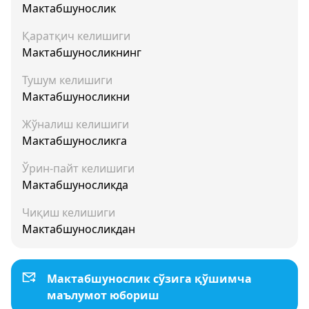
Мактабшунослик
Қаратқич келишиги
Мактабшуносликнинг
Тушум келишиги
Мактабшуносликни
Жўналиш келишиги
Мактабшуносликга
Ўрин-пайт келишиги
Мактабшуносликда
Чиқиш келишиги
Мактабшуносликдан
Мактабшунослик сўзига қўшимча
маълумот юбориш