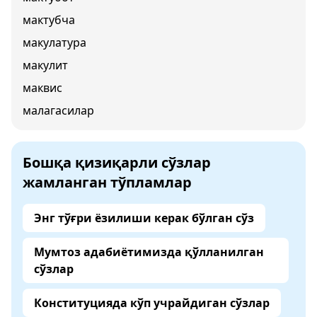
мактубча
макулатура
макулит
маквис
малагасилар
Бошқа қизиқарли сўзлар
жамланган тўпламлар
Энг тўғри ёзилиши керак бўлган сўз
Мумтоз адабиётимизда қўлланилган
сўзлар
Конституцияда кўп учрайдиган сўзлар