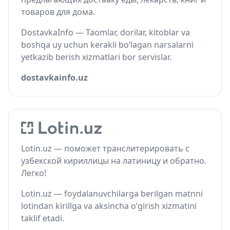
товаров для дома.
DostavkaInfo — Taomlar, dorilar, kitoblar va
boshqa uy uchun kerakli bo‘lagan narsalarni
yetkazib berish xizmatlari bor servislar.
dostavkainfo.uz
Lotin.uz — поможет транслитерировать с
узбекской кириллицы на латиницу и обратно.
Легко!
Lotin.uz — foydalanuvchilarga berilgan matnni
lotindan kirillga va aksincha o‘girish xizmatini
taklif etadi.