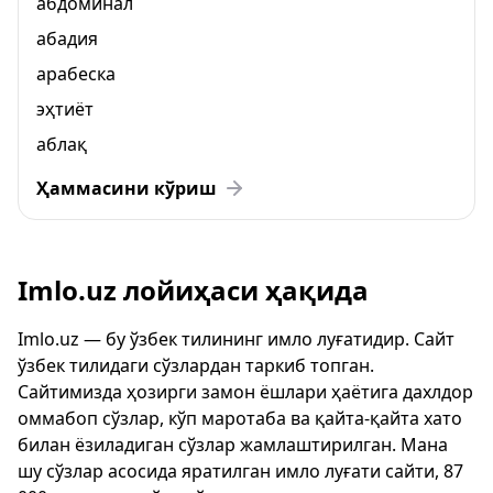
абдоминал
абадия
арабеска
эҳтиёт
аблақ
Ҳаммасини кўриш
Imlo.uz лойиҳаси ҳақида
Imlo.uz — бу ўзбек тилининг имло луғатидир. Сайт
ўзбек тилидаги сўзлардан таркиб топган.
Сайтимизда ҳозирги замон ёшлари ҳаётига дахлдор
оммабоп сўзлар, кўп маротаба ва қайта-қайта хато
билан ёзиладиган сўзлар жамлаштирилган. Мана
шу сўзлар асосида яратилган имло луғати сайти, 87