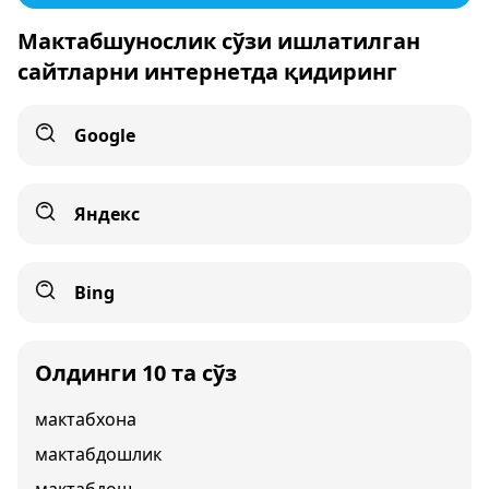
Мактабшунослик сўзи ишлатилган
сайтларни интернетда қидиринг
Google
Яндекс
Bing
Олдинги 10 та сўз
мактабхона
мактабдошлик