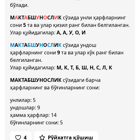
бўлади.
М
А
К
Т
А
Б
Ш
У
Н
О
С
Л
И
К
сўзида унли ҳарфларнинг
сони
5
та ва улар қизил ранг билан белгиланган.
Улар қуйидагилар:
А, А, У, О, И
М
А
К
Т
А
Б
Ш
У
Н
О
С
Л
И
К
сўзида ундош
ҳарфларнинг сони
9
та ва улар кўк ранг билан
белгиланган.
Улар қуйидагилар:
М, К, Т, Б, Ш, Н, С, Л, К
МАКТАБШУНОСЛИК
сўзидаги барча
ҳарфларнинг ва бўғинларнинг сони:
унлилар: 5
ундошлар: 9
ҳамма ҳарфлар: 14
бўғинларнинг сони: 5
4
Рўйхатга қўшиш