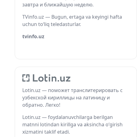
завтра и ближайшую неделю.
TVinfo.uz — Bugun, ertaga va keyingi hafta
uchun to‘liq teledasturlar.
tvinfo.uz
Lotin.uz — поможет транслитерировать с
узбекской кириллицы на латиницу и
обратно. Легко!
Lotin.uz — foydalanuvchilarga berilgan
matnni lotindan kirillga va aksincha o‘girish
xizmatini taklif etadi.