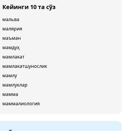
Кейинги 10 та сўз
мальва
малярия
маъман
мамдуҳ
мамлакат
мамлакатшунослик
мамлу
мамлуклар
мамма
маммалиология