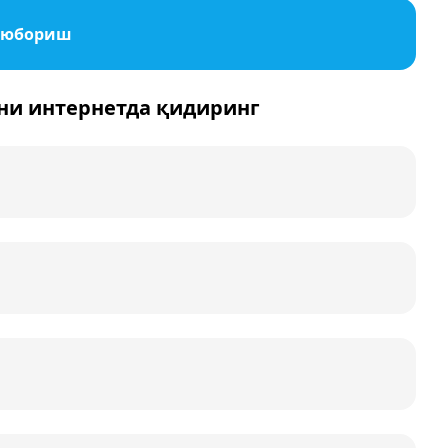
 юбориш
ни интернетда қидиринг