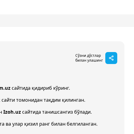
Сўзни дўстлар
билан улашинг
m.uz
сайтида қидириб кўринг.
z
сайти томонидан тақдим қилинган.
ан
Izoh.uz
сайтида танишсангиз бўлади.
та ва улар қизил ранг билан белгиланган.