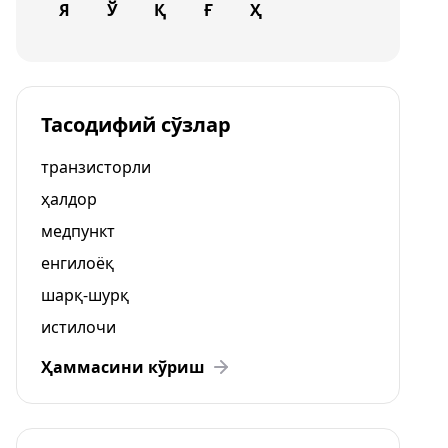
Я
Ў
Қ
Ғ
Ҳ
Тасодифий сўзлар
транзисторли
ҳалдор
медпункт
енгилоёқ
шарқ-шурқ
истилочи
Ҳаммасини кўриш