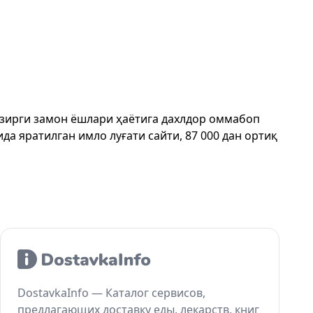
ҳозирги замон ёшлари ҳаётига дахлдор оммабоп
да яратилган имло луғати сайти, 87 000 дан ортиқ
DostavkaInfo — Каталог сервисов,
предлагающих доставку еды, лекарств, книг