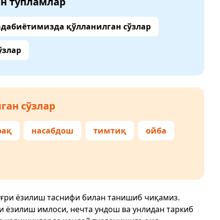
ан тўпламлар
адабиётимизда қўлланилган сўзлар
ўзлар
ган сўзлар
рақ
насабдош
тимтиқ
ойба
ўғри ёзилиш таснифи билан танишиб чиқамиз.
ри ёзилиш имлоси, нечта ундош ва унлидан таркиб