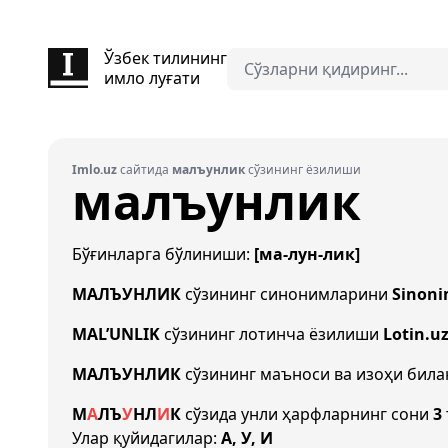
Ўзбек тилининг
имло луғати
Imlo.uz
сайтида
малъунлик
сўзининг ёзилиши
малъунлик
Бўғинларга бўлиниши:
[ма-лун-лик]
МАЛЪУНЛИК
сўзининг синонимларини
Sinoni
MAL’UNLIK
сўзининг лотинча ёзилиши
Lotin.u
МАЛЪУНЛИК
сўзининг маъноси ва изоҳи бил
М
А
Л
Ъ
У
Н
Л
И
К
сўзида унли ҳарфларнинг сони
3
Улар қуйидагилар:
А, У, И