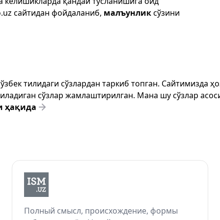
да келишикларда қандай тусланишига оид
.uz
сайтидан фойдаланиб,
малъунлик
сўзини
т ўзбек тилидаги сўзлардан таркиб топган. Сайтимизда 
ёзиладиган сўзлар жамлаштирилган. Мана шу сўзлар асоси
и ҳақида
Полный смысл, происхождение, формы