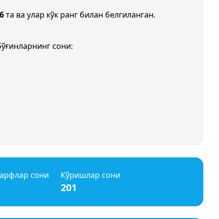
6
та ва улар кўк ранг билан белгиланган.
бўғинларнинг сони:
арфлар сони
Кўришлар сони
201