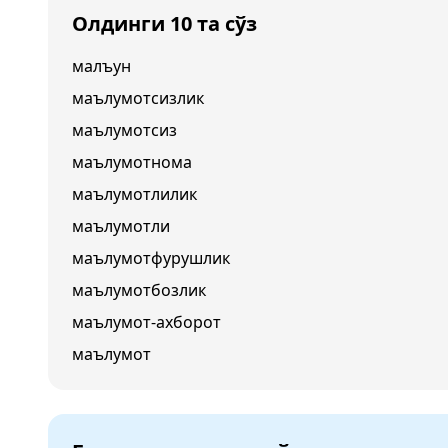
Олдинги 10 та сўз
малъун
маълумотсизлик
маълумотсиз
маълумотнома
маълумотлилик
маълумотли
маълумотфурушлик
маълумотбозлик
маълумот-ахборот
маълумот