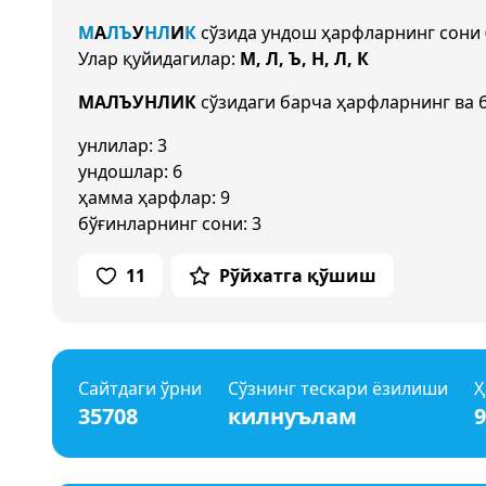
М
А
Л
Ъ
У
Н
Л
И
К
сўзида ундош ҳарфларнинг сони
Улар қуйидагилар:
М, Л, Ъ, Н, Л, К
МАЛЪУНЛИК
сўзидаги барча ҳарфларнинг ва 
унлилар: 3
ундошлар: 6
ҳамма ҳарфлар: 9
бўғинларнинг сони: 3
11
Рўйхатга қўшиш
Сайтдаги ўрни
Сўзнинг тескари ёзилиши
Ҳ
35708
килнуълам
9