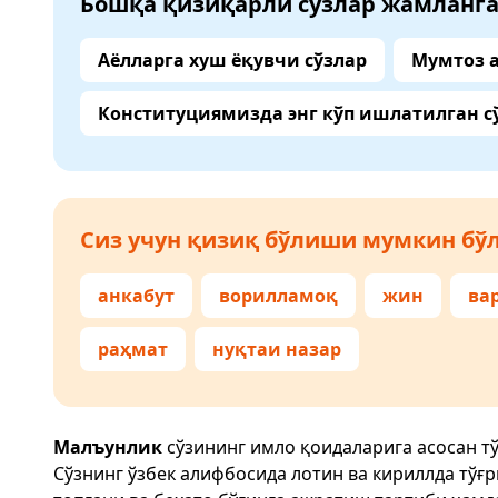
Бошқа қизиқарли сўзлар жамланг
Аёлларга хуш ёқувчи сўзлар
Мумтоз 
Конституциямизда энг кўп ишлатилган с
Сиз учун қизиқ бўлиши мумкин бўл
анкабут
ворилламоқ
жин
ва
раҳмат
нуқтаи назар
Малъунлик
сўзининг имло қоидаларига асосан т
Сўзнинг ўзбек алифбосида лотин ва кириллда тўғ