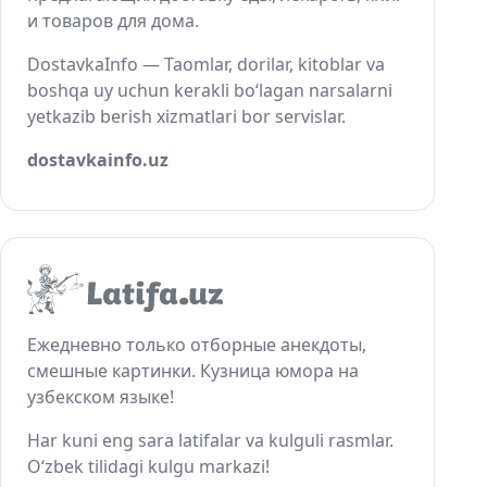
и товаров для дома.
DostavkaInfo — Taomlar, dorilar, kitoblar va
boshqa uy uchun kerakli bo‘lagan narsalarni
yetkazib berish xizmatlari bor servislar.
dostavkainfo.uz
Ежедневно только отборные анекдоты,
смешные картинки. Кузница юмора на
узбекском языке!
Har kuni eng sara latifalar va kulguli rasmlar.
O‘zbek tilidagi kulgu markazi!