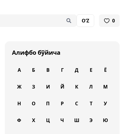
O‘Z
0
Алифбо бўйича
А
Б
В
Г
Д
Е
Ё
Ж
З
И
Й
К
Л
М
Н
О
П
Р
С
Т
У
Ф
Х
Ц
Ч
Ш
Э
Ю