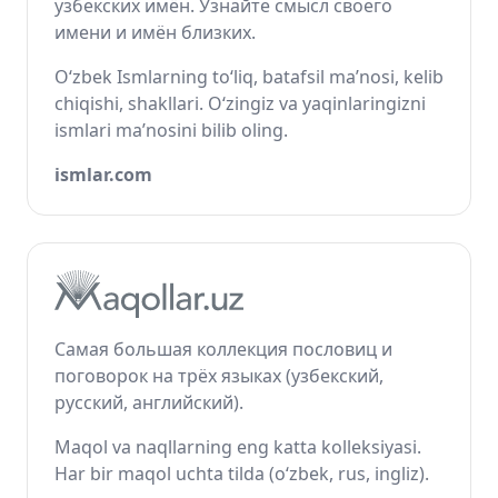
узбекских имён. Узнайте смысл своего
имени и имён близких.
O‘zbek Ismlarning to‘liq, batafsil ma’nosi, kelib
chiqishi, shakllari. O‘zingiz va yaqinlaringizni
ismlari ma’nosini bilib oling.
ismlar.com
Самая большая коллекция пословиц и
поговорок на трёх языках (узбекский,
русский, английский).
Maqol va naqllarning eng katta kolleksiyasi.
Har bir maqol uchta tilda (o‘zbek, rus, ingliz).