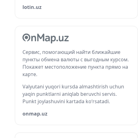
lotin.uz
Сервис, помогающий найти ближайшие
пункты обмена валюты с выгодным курсом.
Покажет местоположение пункта прямо на
карте.
Valyutani yuqori kursda almashtirish uchun
yaqin punktlarni aniqlab beruvchi servis.
Punkt joylashuvini kartada ko‘rsatadi.
onmap.uz