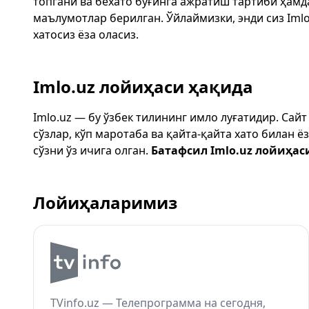
топгани ва бехато бўғинга ажратиш тартиби ҳам
маълумотлар берилган. Ўйлаймизки, энди сиз
Imlo
хатосиз ёза оласиз.
Imlo.uz лойиҳаси ҳақида
Imlo.uz — бу ўзбек тилининг имло луғатидир. Сай
сўзлар, кўп маротаба ва қайта-қайта хато билан 
сўзни ўз ичига олган.
Батафсил Imlo.uz лойиҳас
Лойиҳаларимиз
TVinfo.uz — Телепрограмма на сегодня,