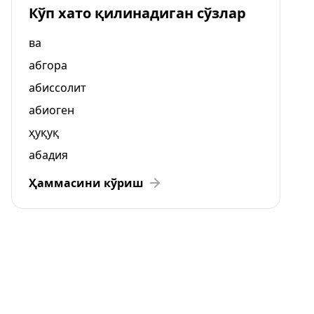
Кўп хато қилинадиган сўзлар
ва
абгора
абиссолит
абиоген
ҳуқуқ
абадия
Ҳаммасини кўриш