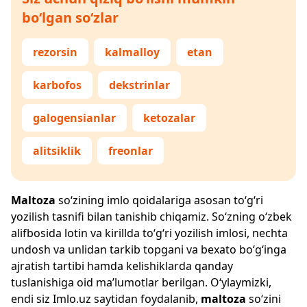
bo‘lgan so‘zlar
rezorsin
kalmalloy
etan
karbofos
dekstrinlar
galogensianlar
ketozalar
alitsiklik
freonlar
Maltoza
so‘zining imlo qoidalariga asosan to‘g‘ri
yozilish tasnifi bilan tanishib chiqamiz. So‘zning o‘zbek
alifbosida lotin va kirillda to‘g‘ri yozilish imlosi, nechta
undosh va unlidan tarkib topgani va bexato bo‘g‘inga
ajratish tartibi hamda kelishiklarda qanday
tuslanishiga oid ma’lumotlar berilgan. O‘ylaymizki,
endi siz
Imlo.uz
saytidan foydalanib,
maltoza
so‘zini