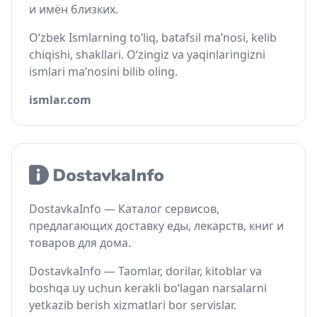
и имён близких.
O‘zbek Ismlarning to‘liq, batafsil ma’nosi, kelib
chiqishi, shakllari. O‘zingiz va yaqinlaringizni
ismlari ma’nosini bilib oling.
ismlar.com
DostavkaInfo — Каталог сервисов,
предлагающих доставку еды, лекарств, книг и
товаров для дома.
DostavkaInfo — Taomlar, dorilar, kitoblar va
boshqa uy uchun kerakli bo‘lagan narsalarni
yetkazib berish xizmatlari bor servislar.