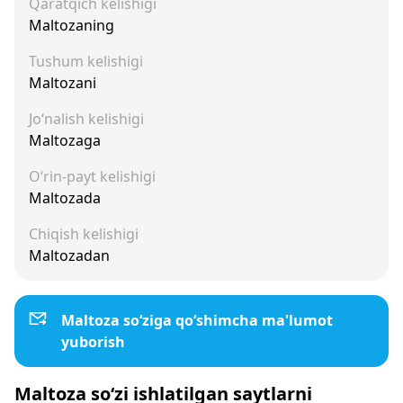
Qaratqich kelishigi
Maltozaning
Tushum kelishigi
Maltozani
Jo‘nalish kelishigi
Maltozaga
O‘rin-payt kelishigi
Maltozada
Chiqish kelishigi
Maltozadan
Maltoza so‘ziga qo‘shimcha ma'lumot
yuborish
Maltoza so‘zi ishlatilgan saytlarni