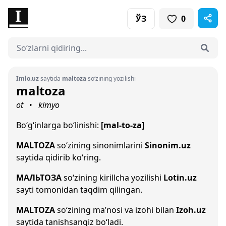
ЎЗ
0
Imlo.uz
saytida
maltoza
so‘zining yozilishi
maltoza
ot
kimyo
•
Bo‘g‘inlarga bo‘linishi:
[mal-to-za]
MALTOZA
so‘zining sinonimlarini
Sinonim.uz
saytida qidirib ko‘ring.
МАЛЬТОЗА
so‘zining kirillcha yozilishi
Lotin.uz
sayti tomonidan taqdim qilingan.
MALTOZA
so‘zining ma’nosi va izohi bilan
Izoh.uz
saytida tanishsangiz bo‘ladi.