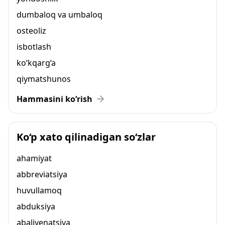
dumbaloq va umbaloq
osteoliz
isbotlash
ko‘kqarg‘a
qiymatshunos
Hammasini ko‘rish
Ko‘p xato qilinadigan so‘zlar
ahamiyat
abbreviatsiya
huvullamoq
abduksiya
abaliyenatsiya