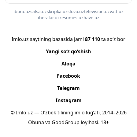
ibora.uz
salsa.uz
skripka.uz
slovo.uz
television.uz
vatt.uz
iboralar.uz
resumes.uz
havo.uz
Imlo.uz saytining bazasida jami
87 110
ta so‘z bor
Yangi so‘z qo‘shish
Aloqa
Facebook
Telegram
Instagram
© Imlo.uz — O‘zbek tilining imlo lug‘ati, 2014–2026
Obuna
va
GoodGroup
loyihasi.
18+