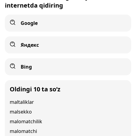
internetda qidiring
Google
Яндекс
Bing
Oldingi 10 ta so‘z
maltaliklar
malsekko
malomatchilik
malomatchi