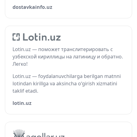
dostavkainfo.uz
Lotin.uz — поможет транслитерировать с
узбекской кириллицы на латиницу и обратно.
Легко!
Lotin.uz — foydalanuvchilarga berilgan matnni
lotindan kirillga va aksincha o‘girish xizmatini
taklif etadi.
lotin.uz