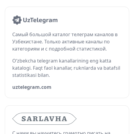
Самый большой каталог телеграм каналов в
Узбекистане. Только активные каналы по
категориям и с подробной статистикой.
O‘zbekcha telegram kanallarining eng katta
katalogi. Faqt faol kanallar, ruknlarda va batafsil
statistikasi bilan.
uztelegram.com
С нами вы научитесь грамотно писать на