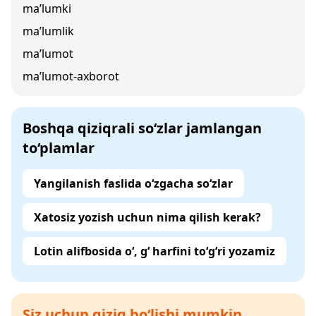
ma’lumki
ma’lumlik
ma’lumot
ma’lumot-axborot
Boshqa qiziqrali so‘zlar jamlangan
to‘plamlar
Yangilanish faslida o‘zgacha so‘zlar
Xatosiz yozish uchun nima qilish kerak?
Lotin alifbosida o‘, g‘ harfini to‘g‘ri yozamiz
Siz uchun qiziq bo‘lishi mumkin