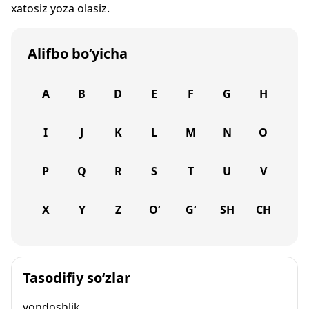
xatosiz yoza olasiz.
Alifbo bo‘yicha
A
B
D
E
F
G
H
I
J
K
L
M
N
O
P
Q
R
S
T
U
V
X
Y
Z
O‘
G‘
SH
CH
Tasodifiy so‘zlar
yondoshlik