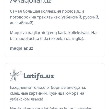
Самая большая коллекция пословиц и
поговорок на трёх языках (узбекский, русский,
английский).
Maqol va naqllarning eng katta kolleksiyasi. Har
bir maqol uchta tilda (o‘zbek, rus, ingliz).
maqollar.uz
Ежедневно только отборные анекдоты,
смешные картинки. Кузница юмора на
узбекском языке!
Har kuni eng sara latifalar va kulguli rasmlar.