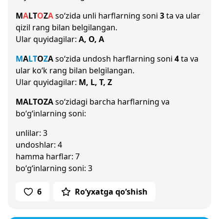
M
A
L
T
O
Z
A
so‘zida unli harflarning soni
3
ta va ular
qizil rang bilan belgilangan.
Ular quyidagilar:
A, O, A
M
A
L
T
O
Z
A
so‘zida undosh harflarning soni
4
ta va
ular ko‘k rang bilan belgilangan.
Ular quyidagilar:
M, L, T, Z
MALTOZA
so‘zidagi barcha harflarning va
bo‘g‘inlarning soni:
unlilar: 3
undoshlar: 4
hamma harflar: 7
bo‘g‘inlarning soni: 3
6
Ro‘yxatga qo‘shish