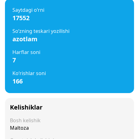
Saytdagi o‘rni
17552
So‘zning teskari yozilishi
azotlam
Harflar soni
7
Ko‘rishlar soni
166
Kelishiklar
Bosh kelishik
Maltoza