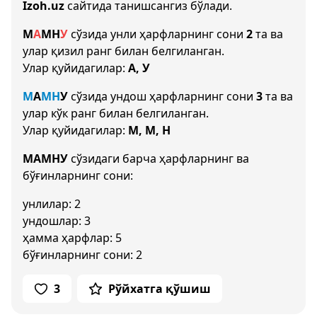
Izoh.uz
сайтида танишсангиз бўлади.
М
А
М
Н
У
сўзида унли ҳарфларнинг сони
2
та ва
улар қизил ранг билан белгиланган.
Улар қуйидагилар:
А, У
М
А
М
Н
У
сўзида ундош ҳарфларнинг сони
3
та ва
улар кўк ранг билан белгиланган.
Улар қуйидагилар:
М, М, Н
МАМНУ
сўзидаги барча ҳарфларнинг ва
бўғинларнинг сони:
унлилар: 2
ундошлар: 3
ҳамма ҳарфлар: 5
бўғинларнинг сони: 2
3
Рўйхатга қўшиш