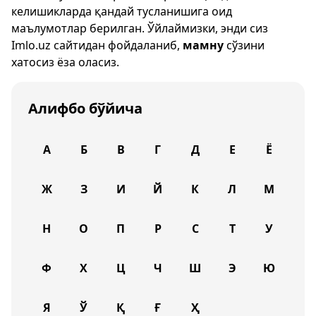
келишикларда қандай тусланишига оид
маълумотлар берилган. Ўйлаймизки, энди сиз
Imlo.uz
сайтидан фойдаланиб,
мамну
сўзини
хатосиз ёза оласиз.
Алифбо бўйича
А
Б
В
Г
Д
Е
Ё
Ж
З
И
Й
К
Л
М
Н
О
П
Р
С
Т
У
Ф
Х
Ц
Ч
Ш
Э
Ю
Я
Ў
Қ
Ғ
Ҳ