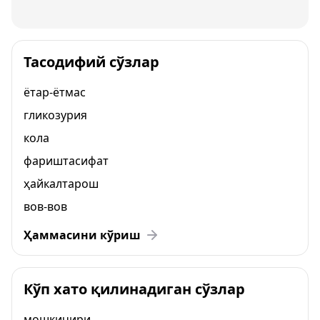
Тасодифий сўзлар
ётар-ётмас
гликозурия
кола
фариштасифат
ҳайкалтарош
вов-вов
Ҳаммасини кўриш
Кўп хато қилинадиган сўзлар
мошкичири