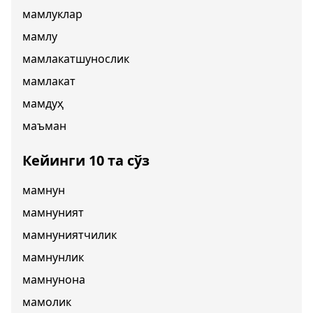
мамлуклар
мамлу
мамлакатшунослик
мамлакат
мамдуҳ
маъман
Кейинги 10 та сўз
мамнун
мамнуният
мамнуниятчилик
мамнунлик
мамнунона
мамолик