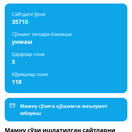
Сайтдаги ўрни
35710
Сўзнинг тескари ёзилиши
унмам
Ҳарфлар сони
5
Кўришлар сони
118
Мамну сўзига қўшимча маълумот
юбориш
Мамну сўзи ишлатилган сайтларни