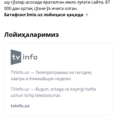
шу сўзлар асосида яратилган имло луғати сайти, 87
000 дан ортиқ сўзни ўз ичига олган.
Батафсил Imlo.uz лойиҳаси ҳақида
Лойиҳаларимиз
TVinfo.uz — Телепрограмма на сегодня,
завтра и ближайшую неделю.
TVinfo.uz — Bugun, ertaga va keyingi hafta
uchun to‘liq teledasturlar.
tvinfo.uz