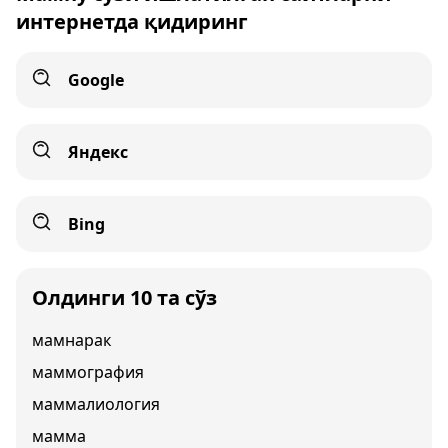
интернетда қидиринг
Google
Яндекс
Bing
Олдинги 10 та сўз
мамнарак
маммография
маммалиология
мамма