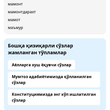
мамонт
мамонтдарахт
мамот
маъмур
Бошқа қизиқарли сўзлар
жамланган тўпламлар
Аёлларга хуш ёқувчи сўзлар
Мумтоз адабиётимизда қўлланилган
сўзлар
Конституциямизда энг кўп ишлатилган
сўзлар