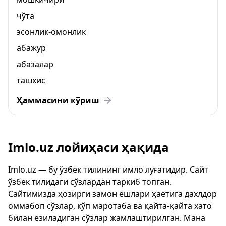
чўта
эсонлик-омонлик
абажур
абазалар
ташхис
Ҳаммасини кўриш
Imlo.uz лойиҳаси ҳақида
Imlo.uz — бу ўзбек тилининг имло луғатидир. Сайт
ўзбек тилидаги сўзлардан таркиб топган.
Сайтимизда ҳозирги замон ёшлари ҳаётига дахлдор
оммабоп сўзлар, кўп маротаба ва қайта-қайта хато
билан ёзиладиган сўзлар жамлаштирилган. Мана