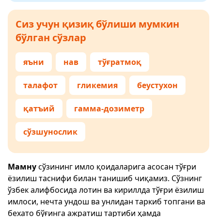
Сиз учун қизиқ бўлиши мумкин
бўлган сўзлар
яъни
нав
тўғратмоқ
талафот
гликемия
беустухон
қатъий
гамма-дозиметр
сўзшунослик
Мамну
сўзининг имло қоидаларига асосан тўғри
ёзилиш таснифи билан танишиб чиқамиз. Сўзнинг
ўзбек алифбосида лотин ва кириллда тўғри ёзилиш
имлоси, нечта ундош ва унлидан таркиб топгани ва
бехато бўғинга ажратиш тартиби ҳамда