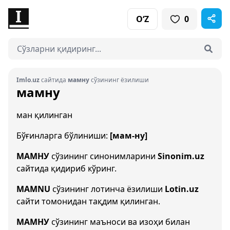
O‘Z
0
Imlo.uz
сайтида
мамну
сўзининг ёзилиши
мамну
ман қилинган
Бўғинларга бўлиниши:
[мам-ну]
МАМНУ
сўзининг синонимларини
Sinonim.uz
сайтида қидириб кўринг.
MAMNU
сўзининг лотинча ёзилиши
Lotin.uz
сайти томонидан тақдим қилинган.
МАМНУ
сўзининг маъноси ва изоҳи билан