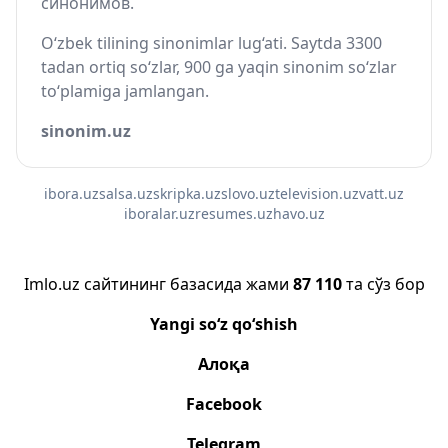
синонимов.
O‘zbek tilining sinonimlar lug‘ati. Saytda 3300
tadan ortiq so‘zlar, 900 ga yaqin sinonim so‘zlar
to‘plamiga jamlangan.
sinonim.uz
ibora.uz
salsa.uz
skripka.uz
slovo.uz
television.uz
vatt.uz
iboralar.uz
resumes.uz
havo.uz
Imlo.uz сайтининг базасида жами
87 110
та сўз бор
Yangi so‘z qo‘shish
Алоқа
Facebook
Telegram