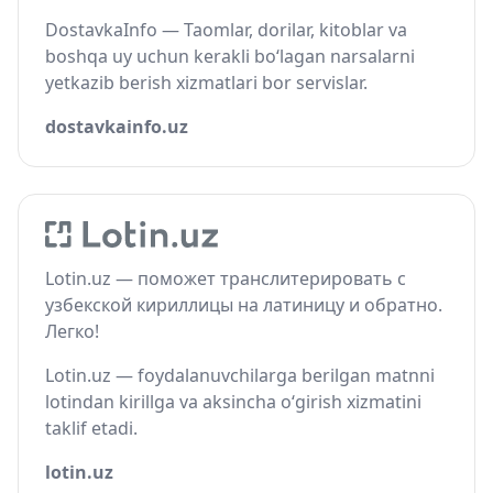
DostavkaInfo — Taomlar, dorilar, kitoblar va
boshqa uy uchun kerakli bo‘lagan narsalarni
yetkazib berish xizmatlari bor servislar.
dostavkainfo.uz
Lotin.uz — поможет транслитерировать с
узбекской кириллицы на латиницу и обратно.
Легко!
Lotin.uz — foydalanuvchilarga berilgan matnni
lotindan kirillga va aksincha o‘girish xizmatini
taklif etadi.
lotin.uz