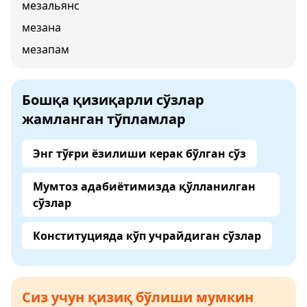
мезальянс
мезана
мезапам
Бошқа қизиқарли сўзлар
жамланган тўпламлар
Энг тўғри ёзилиши керак бўлган сўз
Мумтоз адабиётимизда қўлланилган
сўзлар
Конституцияда кўп учрайдиган сўзлар
Сиз учун қизиқ бўлиши мумкин