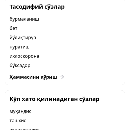
Тасодифий сўзлар
бурмаланиш
бет
йўлиқтирув
нуратиш
ихлоскорона
бўксадор
Ҳаммасини кўриш
Кўп хато қилинадиган сўзлар
муҳандис
ташхис
акрокефалия