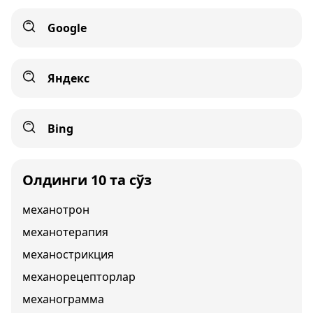
Google
Яндекс
Bing
Олдинги 10 та сўз
механотрон
механотерапия
механострикция
механорецепторлар
механограмма