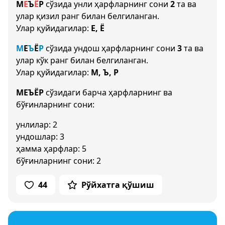
М
Е
Ъ
Ё
Р
сўзида унли ҳарфларнинг сони
2
та ва
улар қизил ранг билан белгиланган.
Улар қуйидагилар:
Е, Ё
М
Е
Ъ
Ё
Р
сўзида ундош ҳарфларнинг сони
3
та ва
улар кўк ранг билан белгиланган.
Улар қуйидагилар:
М, Ъ, Р
МЕЪЁР
сўзидаги барча ҳарфларнинг ва
бўғинларнинг сони:
унлилар: 2
ундошлар: 3
ҳамма ҳарфлар: 5
бўғинларнинг сони: 2
44
Рўйхатга қўшиш