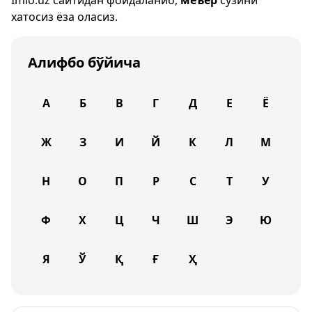
Imlo.uz
сайтидан фойдаланиб,
меъёр
сўзини
хатосиз ёза оласиз.
Алифбо бўйича
А
Б
В
Г
Д
Е
Ё
Ж
З
И
Й
К
Л
М
Н
О
П
Р
С
Т
У
Ф
Х
Ц
Ч
Ш
Э
Ю
Я
Ў
Қ
Ғ
Ҳ