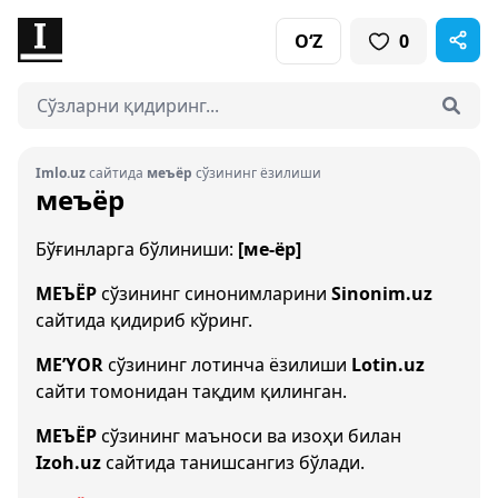
O‘Z
0
Imlo.uz
сайтида
меъёр
сўзининг ёзилиши
меъёр
Бўғинларга бўлиниши:
[ме-ёр]
МЕЪЁР
сўзининг синонимларини
Sinonim.uz
сайтида қидириб кўринг.
ME’YOR
сўзининг лотинча ёзилиши
Lotin.uz
сайти томонидан тақдим қилинган.
МЕЪЁР
сўзининг маъноси ва изоҳи билан
Izoh.uz
сайтида танишсангиз бўлади.