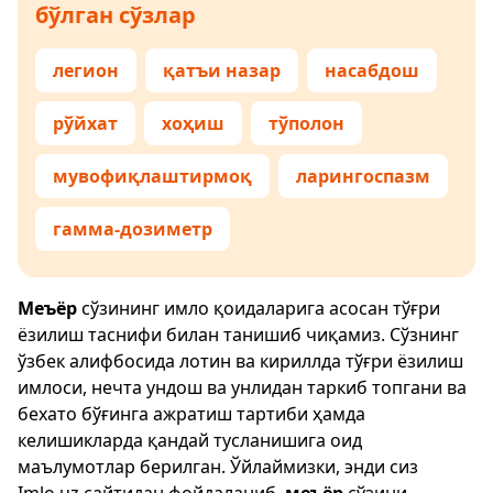
бўлган сўзлар
легион
қатъи назар
насабдош
рўйхат
хоҳиш
тўполон
мувофиқлаштирмоқ
ларингоспазм
гамма-дозиметр
Меъёр
сўзининг имло қоидаларига асосан тўғри
ёзилиш таснифи билан танишиб чиқамиз. Сўзнинг
ўзбек алифбосида лотин ва кириллда тўғри ёзилиш
имлоси, нечта ундош ва унлидан таркиб топгани ва
бехато бўғинга ажратиш тартиби ҳамда
келишикларда қандай тусланишига оид
маълумотлар берилган. Ўйлаймизки, энди сиз