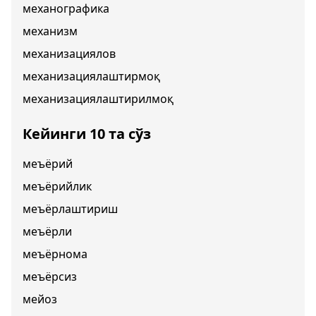
механографика
механизм
механизациялов
механизациялаштирмоқ
механизациялаштирилмоқ
Кейинги 10 та сўз
меъёрий
меъёрийлик
меъёрлаштириш
меъёрли
меъёрнома
меъёрсиз
мейоз