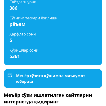
Сайтдаги ўрни
386
Сўзнинг тескари ёзилиши
рёъем
Ҳарфлар сони
5
Кўришлар сони
5361
Меъёр сўзига қўшимча маълумот
юбориш
Меъёр сўзи ишлатилган сайтларни
интернетда қидиринг