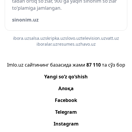
tadan ortiq so‘zlar, 900 ga yaqin sinonim so‘zlar
to‘plamiga jamlangan.
sinonim.uz
ibora.uz
salsa.uz
skripka.uz
slovo.uz
television.uz
vatt.uz
iboralar.uz
resumes.uz
havo.uz
Imlo.uz сайтининг базасида жами
87 110
та сўз бор
Yangi so‘z qo‘shish
Алоқа
Facebook
Telegram
Instagram