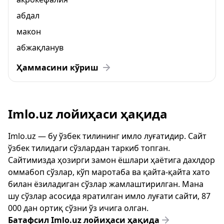
абдал
макон
абжақланув
Ҳаммасини кўриш
Imlo.uz лойиҳаси ҳақида
Imlo.uz — бу ўзбек тилининг имло луғатидир. Сайт
ўзбек тилидаги сўзлардан таркиб топган.
Сайтимизда ҳозирги замон ёшлари ҳаётига дахлдор
оммабоп сўзлар, кўп маротаба ва қайта-қайта хато
билан ёзиладиган сўзлар жамлаштирилган. Мана
шу сўзлар асосида яратилган имло луғати сайти, 87
000 дан ортиқ сўзни ўз ичига олган.
Батафсил Imlo.uz лойиҳаси ҳақида