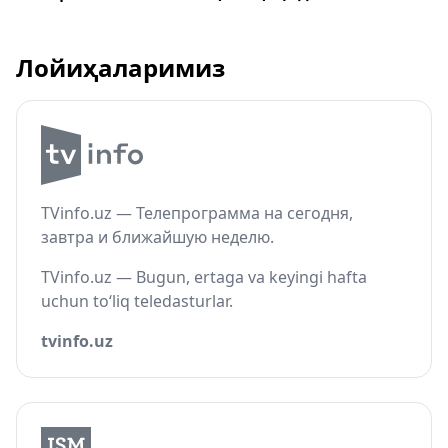
Лойиҳаларимиз
TVinfo.uz — Телепрограмма на сегодня,
завтра и ближайшую неделю.
TVinfo.uz — Bugun, ertaga va keyingi hafta
uchun to‘liq teledasturlar.
tvinfo.uz