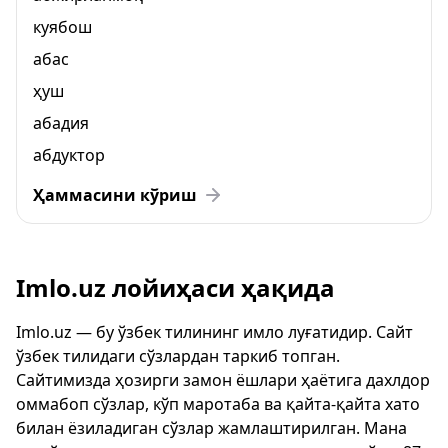
куябош
абас
ҳуш
абадия
абдуктор
Ҳаммасини кўриш
Imlo.uz лойиҳаси ҳақида
Imlo.uz — бу ўзбек тилининг имло луғатидир. Сайт
ўзбек тилидаги сўзлардан таркиб топган.
Сайтимизда ҳозирги замон ёшлари ҳаётига дахлдор
оммабоп сўзлар, кўп маротаба ва қайта-қайта хато
билан ёзиладиган сўзлар жамлаштирилган. Мана