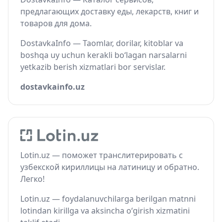
предлагающих доставку еды, лекарств, книг и
товаров для дома.
DostavkaInfo — Taomlar, dorilar, kitoblar va
boshqa uy uchun kerakli bo‘lagan narsalarni
yetkazib berish xizmatlari bor servislar.
dostavkainfo.uz
Lotin.uz — поможет транслитерировать с
узбекской кириллицы на латиницу и обратно.
Легко!
Lotin.uz — foydalanuvchilarga berilgan matnni
lotindan kirillga va aksincha o‘girish xizmatini