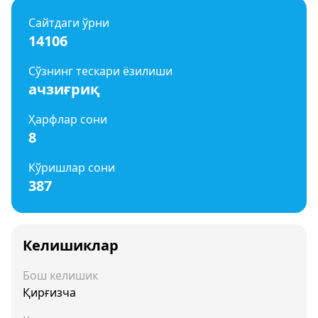
Сайтдаги ўрни
14106
Сўзнинг тескари ёзилиши
ачзиғриқ
Ҳарфлар сони
8
Кўришлар сони
387
Келишиклар
Бош келишик
Қирғизча