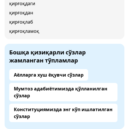
қирғоқдаги
қирғоқдан
қирғоқлаб
қирғоқламоқ
Бошқа қизиқарли сўзлар
жамланган тўпламлар
Аёлларга хуш ёқувчи сўзлар
Мумтоз адабиётимизда қўлланилган
сўзлар
Конституциямизда энг кўп ишлатилган
сўзлар