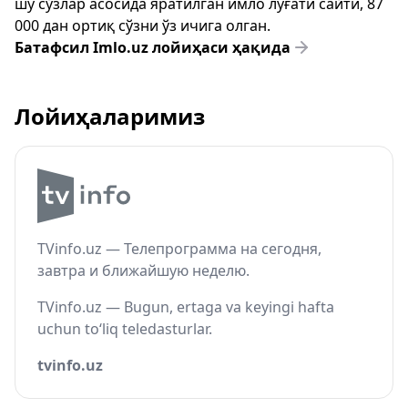
шу сўзлар асосида яратилган имло луғати сайти, 87
000 дан ортиқ сўзни ўз ичига олган.
Батафсил Imlo.uz лойиҳаси ҳақида
Лойиҳаларимиз
TVinfo.uz — Телепрограмма на сегодня,
завтра и ближайшую неделю.
TVinfo.uz — Bugun, ertaga va keyingi hafta
uchun to‘liq teledasturlar.
tvinfo.uz