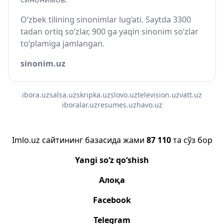
O‘zbek tilining sinonimlar lug‘ati. Saytda 3300
tadan ortiq so‘zlar, 900 ga yaqin sinonim so‘zlar
to‘plamiga jamlangan.
sinonim.uz
ibora.uz
salsa.uz
skripka.uz
slovo.uz
television.uz
vatt.uz
iboralar.uz
resumes.uz
havo.uz
Imlo.uz сайтининг базасида жами
87 110
та сўз бор
Yangi so‘z qo‘shish
Алоқа
Facebook
Telegram