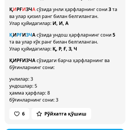
Қ
И
Р
Ғ
И
З
Ч
А
сўзида унли ҳарфларнинг сони
3
та
ва улар қизил ранг билан белгиланган.
Улар қуйидагилар:
И, И, А
Қ
И
Р
Ғ
И
З
Ч
А
сўзида ундош ҳарфларнинг сони
5
та ва улар кўк ранг билан белгиланган.
Улар қуйидагилар:
Қ, Р, Ғ, З, Ч
ҚИРҒИЗЧА
сўзидаги барча ҳарфларнинг ва
бўғинларнинг сони:
унлилар: 3
ундошлар: 5
ҳамма ҳарфлар: 8
бўғинларнинг сони: 3
6
Рўйхатга қўшиш