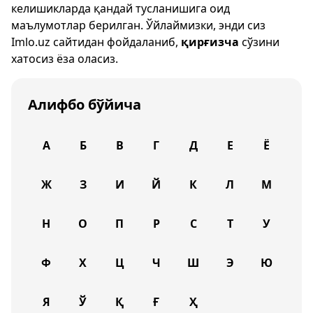
келишикларда қандай тусланишига оид
маълумотлар берилган. Ўйлаймизки, энди сиз
Imlo.uz
сайтидан фойдаланиб,
қирғизча
сўзини
хатосиз ёза оласиз.
Алифбо бўйича
А
Б
В
Г
Д
Е
Ё
Ж
З
И
Й
К
Л
М
Н
О
П
Р
С
Т
У
Ф
Х
Ц
Ч
Ш
Э
Ю
Я
Ў
Қ
Ғ
Ҳ