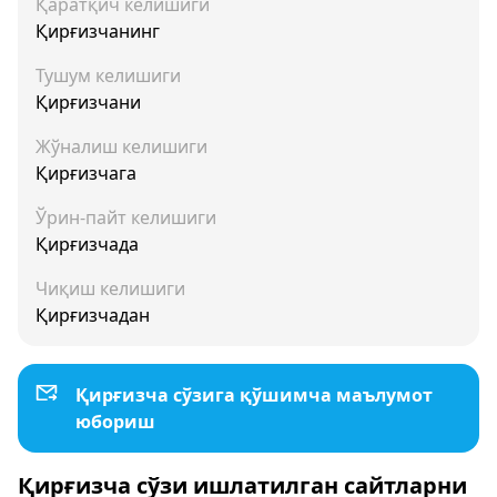
Қаратқич келишиги
Қирғизчанинг
Тушум келишиги
Қирғизчани
Жўналиш келишиги
Қирғизчага
Ўрин-пайт келишиги
Қирғизчада
Чиқиш келишиги
Қирғизчадан
Қирғизча сўзига қўшимча маълумот
юбориш
Қирғизча сўзи ишлатилган сайтларни