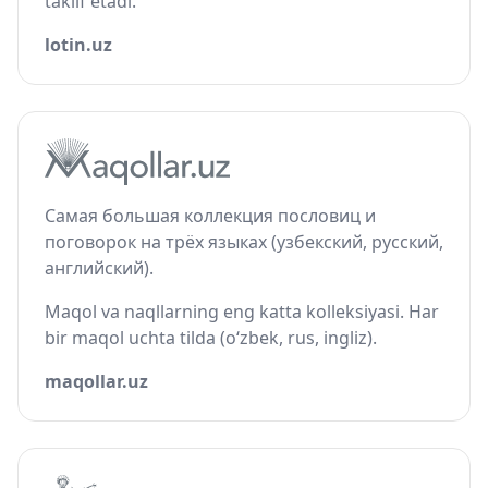
taklif etadi.
lotin.uz
Самая большая коллекция пословиц и
поговорок на трёх языках (узбекский, русский,
английский).
Maqol va naqllarning eng katta kolleksiyasi. Har
bir maqol uchta tilda (o‘zbek, rus, ingliz).
maqollar.uz