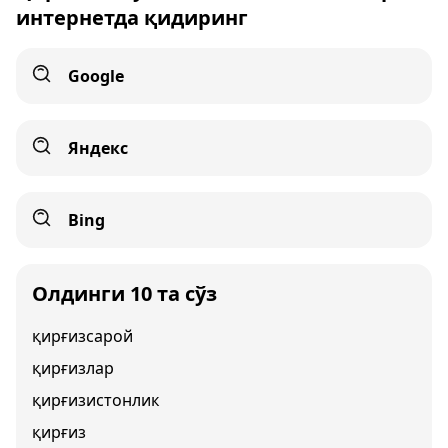
интернетда қидиринг
Google
Яндекс
Bing
Олдинги 10 та сўз
қирғизсарой
қирғизлар
қирғизистонлик
қирғиз