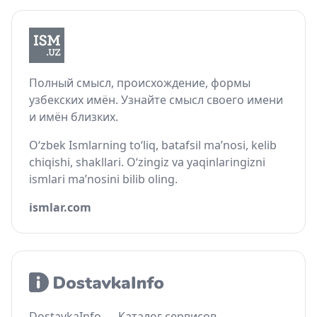
Полный смысл, происхождение, формы
узбекских имён. Узнайте смысл своего имени
и имён близких.
O‘zbek Ismlarning to‘liq, batafsil ma’nosi, kelib
chiqishi, shakllari. O‘zingiz va yaqinlaringizni
ismlari ma’nosini bilib oling.
ismlar.com
DostavkaInfo — Каталог сервисов,