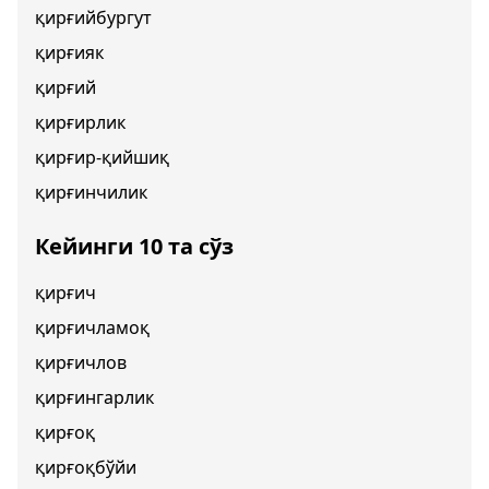
қирғийбургут
қирғияк
қирғий
қирғирлик
қирғир-қийшиқ
қирғинчилик
Кейинги 10 та сўз
қирғич
қирғичламоқ
қирғичлов
қирғингарлик
қирғоқ
қирғоқбўйи