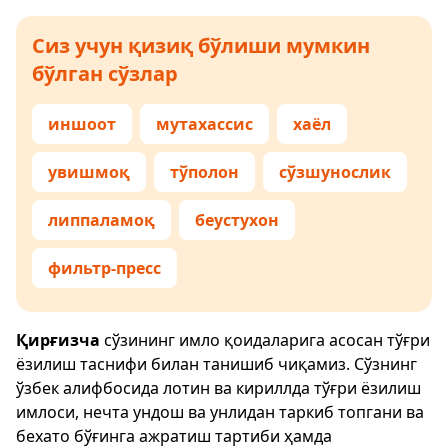
Сиз учун қизиқ бўлиши мумкин
бўлган сўзлар
иншоот
мутахассис
хаёл
увишмоқ
тўполон
сўзшунослик
липпаламоқ
беустухон
фильтр-пресс
Қирғизча
сўзининг имло қоидаларига асосан тўғри
ёзилиш таснифи билан танишиб чиқамиз. Сўзнинг
ўзбек алифбосида лотин ва кириллда тўғри ёзилиш
имлоси, нечта ундош ва унлидан таркиб топгани ва
бехато бўғинга ажратиш тартиби ҳамда