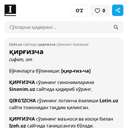
O‘Z
0
Imlo.uz
сайтида
қирғизча
сўзининг ёзилиши
қирғизча
сифат, от
Бўғинларга бўлиниши:
[қир-ғиз-ча]
ҚИРҒИЗЧА
сўзининг синонимларини
Sinonim.uz
сайтида қидириб кўринг.
QIRG‘IZCHA
сўзининг лотинча ёзилиши
Lotin.uz
сайти томонидан тақдим қилинган.
ҚИРҒИЗЧА
сўзининг маъноси ва изоҳи билан
Izoh.uz
сайтида танишсангиз бўлади.