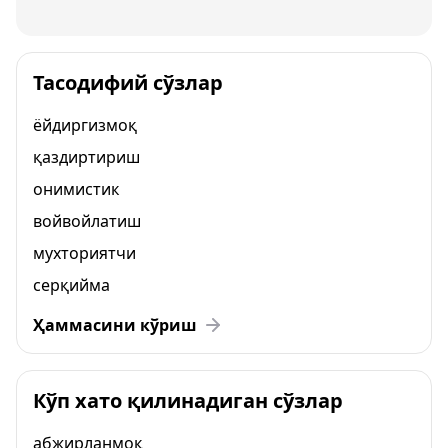
Тасодифий сўзлар
ёйдиргизмоқ
қаздиртириш
онимистик
войвойлатиш
мухториятчи
серқийма
Ҳаммасини кўриш
Кўп хато қилинадиган сўзлар
абжирланмоқ