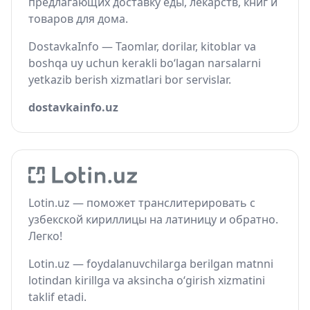
предлагающих доставку еды, лекарств, книг и
товаров для дома.
DostavkaInfo — Taomlar, dorilar, kitoblar va
boshqa uy uchun kerakli bo‘lagan narsalarni
yetkazib berish xizmatlari bor servislar.
dostavkainfo.uz
Lotin.uz — поможет транслитерировать с
узбекской кириллицы на латиницу и обратно.
Легко!
Lotin.uz — foydalanuvchilarga berilgan matnni
lotindan kirillga va aksincha o‘girish xizmatini
taklif etadi.