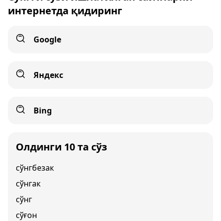
интернетда қидиринг
Google
Яндекс
Bing
Олдинги 10 та сўз
сўнгбезак
сўнгак
сўнг
сўғон