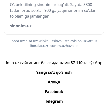
O‘zbek tilining sinonimlar lug‘ati. Saytda 3300
tadan ortiq so‘zlar, 900 ga yaqin sinonim so‘zlar
to‘plamiga jamlangan.
sinonim.uz
ibora.uz
salsa.uz
skripka.uz
slovo.uz
television.uz
vatt.uz
iboralar.uz
resumes.uz
havo.uz
Imlo.uz сайтининг базасида жами
87 110
та сўз бор
Yangi so‘z qo‘shish
Алоқа
Facebook
Telegram