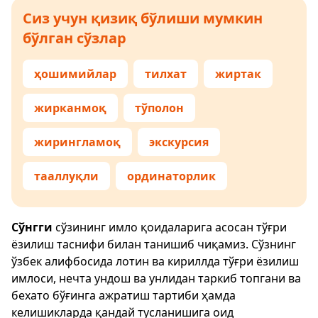
Сиз учун қизиқ бўлиши мумкин
бўлган сўзлар
ҳошимийлар
тилхат
жиртак
жирканмоқ
тўполон
жирингламоқ
экскурсия
тааллуқли
ординаторлик
Сўнгги
сўзининг имло қоидаларига асосан тўғри
ёзилиш таснифи билан танишиб чиқамиз. Сўзнинг
ўзбек алифбосида лотин ва кириллда тўғри ёзилиш
имлоси, нечта ундош ва унлидан таркиб топгани ва
бехато бўғинга ажратиш тартиби ҳамда
келишикларда қандай тусланишига оид