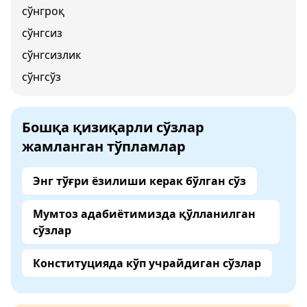
сўнгроқ
сўнгсиз
сўнгсизлик
сўнгсўз
Бошқа қизиқарли сўзлар
жамланган тўпламлар
Энг тўғри ёзилиши керак бўлган сўз
Мумтоз адабиётимизда қўлланилган
сўзлар
Конституцияда кўп учрайдиган сўзлар