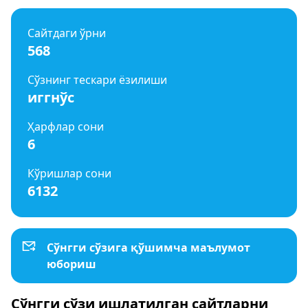
Сайтдаги ўрни
568
Сўзнинг тескари ёзилиши
иггнўс
Ҳарфлар сони
6
Кўришлар сони
6132
Сўнгги сўзига қўшимча маълумот
юбориш
Сўнгги сўзи ишлатилган сайтларни