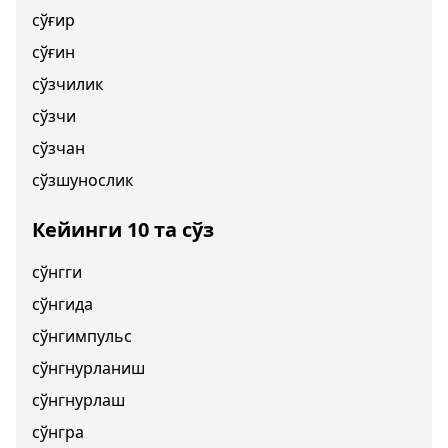
сўғир
сўғин
сўзчилик
сўзчи
сўзчан
сўзшунослик
Кейинги 10 та сўз
сўнгги
сўнгида
сўнгимпульс
сўнгнурланиш
сўнгнурлаш
сўнгра