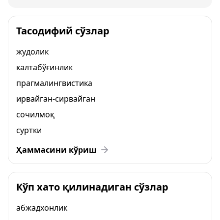
Тасодифий сўзлар
жудолик
калтабўғинлик
прагмалингвистика
ирвайган-сирвайган
сочилмоқ
суртки
Ҳаммасини кўриш
Кўп хато қилинадиган сўзлар
абжадхонлик