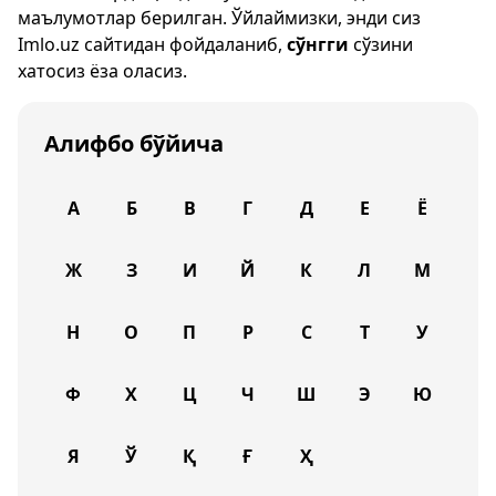
маълумотлар берилган. Ўйлаймизки, энди сиз
Imlo.uz
сайтидан фойдаланиб,
сўнгги
сўзини
хатосиз ёза оласиз.
Алифбо бўйича
А
Б
В
Г
Д
Е
Ё
Ж
З
И
Й
К
Л
М
Н
О
П
Р
С
Т
У
Ф
Х
Ц
Ч
Ш
Э
Ю
Я
Ў
Қ
Ғ
Ҳ