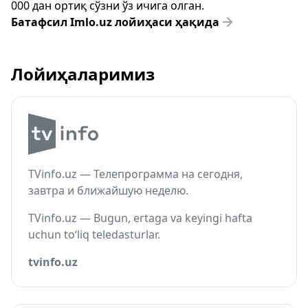
000 дан ортиқ сўзни ўз ичига олган.
Батафсил Imlo.uz лойиҳаси ҳақида
Лойиҳаларимиз
TVinfo.uz — Телепрограмма на сегодня,
завтра и ближайшую неделю.
TVinfo.uz — Bugun, ertaga va keyingi hafta
uchun to‘liq teledasturlar.
tvinfo.uz