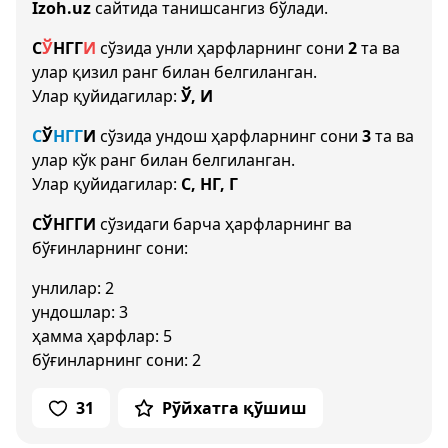
Izoh.uz
сайтида танишсангиз бўлади.
С
Ў
НГ
Г
И
сўзида унли ҳарфларнинг сони
2
та ва
улар қизил ранг билан белгиланган.
Улар қуйидагилар:
Ў, И
С
Ў
НГ
Г
И
сўзида ундош ҳарфларнинг сони
3
та ва
улар кўк ранг билан белгиланган.
Улар қуйидагилар:
С, НГ, Г
СЎНГГИ
сўзидаги барча ҳарфларнинг ва
бўғинларнинг сони:
унлилар: 2
ундошлар: 3
ҳамма ҳарфлар: 5
бўғинларнинг сони: 2
31
Рўйхатга қўшиш