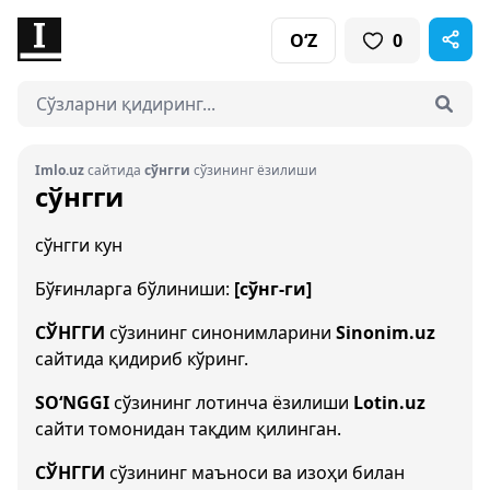
O‘Z
0
Imlo.uz
сайтида
сўнгги
сўзининг ёзилиши
сўнгги
сўнгги кун
Бўғинларга бўлиниши:
[сўнг-ги]
СЎНГГИ
сўзининг синонимларини
Sinonim.uz
сайтида қидириб кўринг.
SO‘NGGI
сўзининг лотинча ёзилиши
Lotin.uz
сайти томонидан тақдим қилинган.
СЎНГГИ
сўзининг маъноси ва изоҳи билан