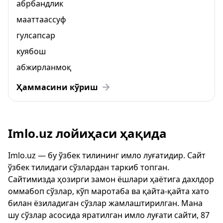
абрбандлик
мааттаассуф
гулсапсар
куябош
абжирланмоқ
Ҳаммасини кўриш
Imlo.uz лойиҳаси ҳақида
Imlo.uz — бу ўзбек тилининг имло луғатидир. Сайт
ўзбек тилидаги сўзлардан таркиб топган.
Сайтимизда ҳозирги замон ёшлари ҳаётига дахлдор
оммабоп сўзлар, кўп маротаба ва қайта-қайта хато
билан ёзиладиган сўзлар жамлаштирилган. Мана
шу сўзлар асосида яратилган имло луғати сайти, 87