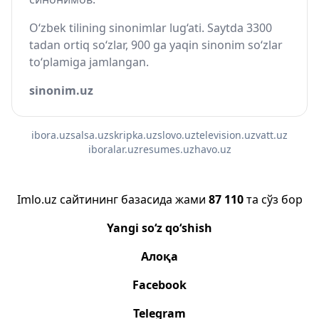
O‘zbek tilining sinonimlar lug‘ati. Saytda 3300
tadan ortiq so‘zlar, 900 ga yaqin sinonim so‘zlar
to‘plamiga jamlangan.
sinonim.uz
ibora.uz
salsa.uz
skripka.uz
slovo.uz
television.uz
vatt.uz
iboralar.uz
resumes.uz
havo.uz
Imlo.uz сайтининг базасида жами
87 110
та сўз бор
Yangi so‘z qo‘shish
Алоқа
Facebook
Telegram