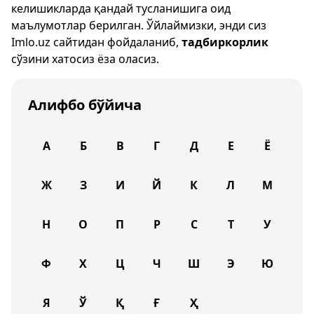
келишикларда қандай тусланишига оид
маълумотлар берилган. Ўйлаймизки, энди сиз
Imlo.uz
сайтидан фойдаланиб,
тадбиркорлик
сўзини хатосиз ёза оласиз.
Алифбо бўйича
А
Б
В
Г
Д
Е
Ё
Ж
З
И
Й
К
Л
М
Н
О
П
Р
С
Т
У
Ф
Х
Ц
Ч
Ш
Э
Ю
Я
Ў
Қ
Ғ
Ҳ