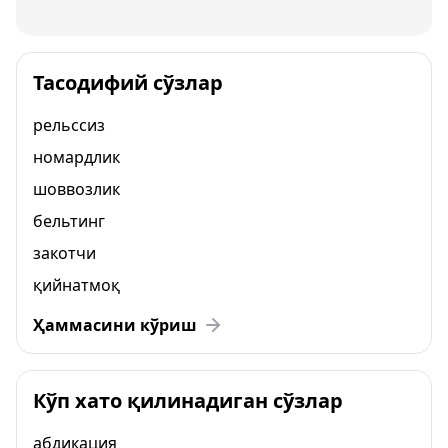
Тасодифий сўзлар
рельссиз
номардлик
шоввозлик
бельтинг
закотчи
қийнатмоқ
Ҳаммасини кўриш
Кўп хато қилинадиган сўзлар
абдикация