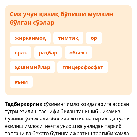
Сиз учун қизиқ бўлиши мумкин
бўлган сўзлар
жирканмоқ
тимтиқ
ор
ораз
раҳбар
объект
ҳошимийлар
глицерофосфат
яъни
Тадбиркорлик
сўзининг имло қоидаларига асосан
тўғри ёзилиш таснифи билан танишиб чиқамиз.
Сўзнинг ўзбек алифбосида лотин ва кириллда тўғри
ёзилиш имлоси, нечта ундош ва унлидан таркиб
топгани ва бехато бўғинга ажратиш тартиби ҳамда