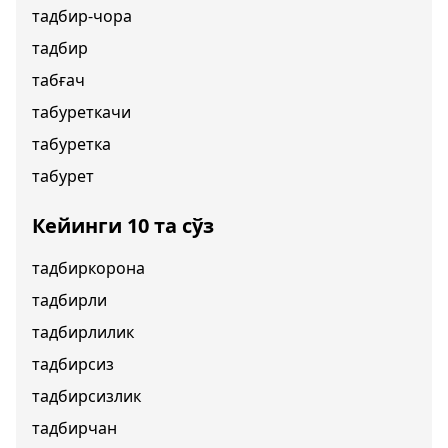
тадбир-чора
тадбир
табғач
табуреткачи
табуретка
табурет
Кейинги 10 та сўз
тадбиркорона
тадбирли
тадбирлилик
тадбирсиз
тадбирсизлик
тадбирчан