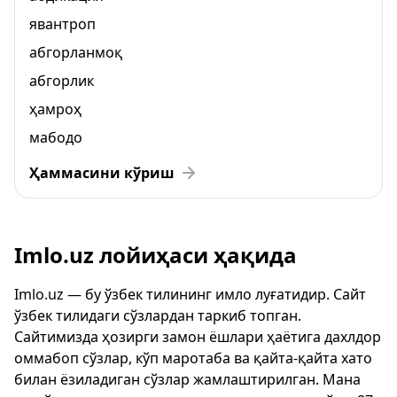
явантроп
абгорланмоқ
абгорлик
ҳамроҳ
мабодо
Ҳаммасини кўриш
Imlo.uz лойиҳаси ҳақида
Imlo.uz — бу ўзбек тилининг имло луғатидир. Сайт
ўзбек тилидаги сўзлардан таркиб топган.
Сайтимизда ҳозирги замон ёшлари ҳаётига дахлдор
оммабоп сўзлар, кўп маротаба ва қайта-қайта хато
билан ёзиладиган сўзлар жамлаштирилган. Мана