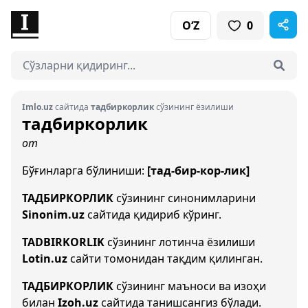
O‘Z
0
Imlo.uz
сайтида
тадбиркорлик
сўзининг ёзилиши
тадбиркорлик
от
Бўғинларга бўлиниши:
[тад-бир-кор-лик]
ТАДБИРКОРЛИК
сўзининг синонимларини
Sinonim.uz
сайтида қидириб кўринг.
TADBIRKORLIK
сўзининг лотинча ёзилиши
Lotin.uz
сайти томонидан тақдим қилинган.
ТАДБИРКОРЛИК
сўзининг маъноси ва изоҳи
билан
Izoh.uz
сайтида танишсангиз бўлади.