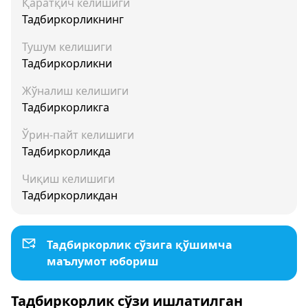
Қаратқич келишиги
Тадбиркорликнинг
Тушум келишиги
Тадбиркорликни
Жўналиш келишиги
Тадбиркорликга
Ўрин-пайт келишиги
Тадбиркорликда
Чиқиш келишиги
Тадбиркорликдан
Тадбиркорлик сўзига қўшимча
маълумот юбориш
Тадбиркорлик сўзи ишлатилган