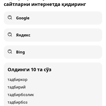
сайтларни интернетда қидиринг
Google
Яндекс
Bing
Олдинги 10 та сўз
тадбиркор
тадбирий
тадбирбозлик
тадбирбоз