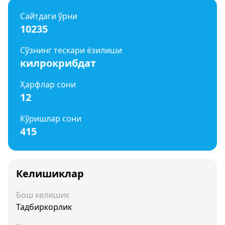
Сайтдаги ўрни
10235
Сўзнинг тескари ёзилиши
килрокрибдат
Ҳарфлар сони
12
Кўришлар сони
415
Келишиклар
Бош келишик
Тадбиркорлик