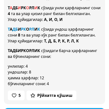
Т
А
Д
Б
И
Р
К
О
Р
Л
И
К
сўзида унли ҳарфларнинг сони
4
та ва улар қизил ранг билан белгиланган.
Улар қуйидагилар:
А, И, О, И
Т
А
Д
Б
И
Р
К
О
Р
Л
И
К
сўзида ундош ҳарфларнинг
сони
8
та ва улар кўк ранг билан белгиланган.
Улар қуйидагилар:
Т, Д, Б, Р, К, Р, Л, К
ТАДБИРКОРЛИК
сўзидаги барча ҳарфларнинг
ва бўғинларнинг сони:
унлилар: 4
ундошлар: 8
ҳамма ҳарфлар: 12
бўғинларнинг сони: 4
5
Рўйхатга қўшиш