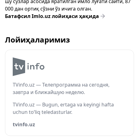
шу сўзлар асосида яратилган имло луғати сайти, 87
000 дан ортиқ сўзни ўз ичига олган.
Батафсил Imlo.uz лойиҳаси ҳақида
Лойиҳаларимиз
TVinfo.uz — Телепрограмма на сегодня,
завтра и ближайшую неделю.
TVinfo.uz — Bugun, ertaga va keyingi hafta
uchun to‘liq teledasturlar.
tvinfo.uz