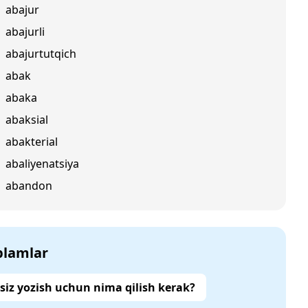
abajur
abajurli
abajurtutqich
abak
abaka
abaksial
abakterial
abaliyenatsiya
abandon
‘plamlar
siz yozish uchun nima qilish kerak?