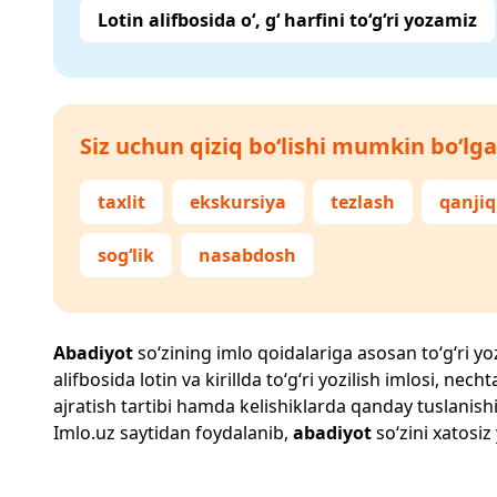
Lotin alifbosida o‘, g‘ harfini to‘g‘ri yozamiz
Siz uchun qiziq bo‘lishi mumkin bo‘lga
taxlit
ekskursiya
tezlash
qanjiq
sog‘lik
nasabdosh
Abadiyot
so‘zining imlo qoidalariga asosan to‘g‘ri yoz
alifbosida lotin va kirillda to‘g‘ri yozilish imlosi, n
ajratish tartibi hamda kelishiklarda qanday tuslanishi
Imlo.uz
saytidan foydalanib,
abadiyot
so‘zini xatosiz