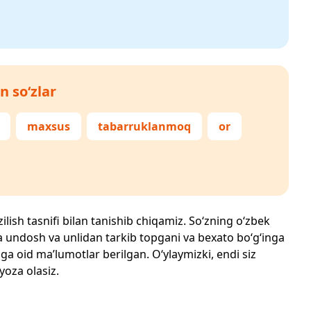
n so‘zlar
maxsus
tabarruklanmoq
or
ilish tasnifi bilan tanishib chiqamiz. So‘zning o‘zbek
echta undosh va unlidan tarkib topgani va bexato bo‘g‘inga
ga oid ma’lumotlar berilgan. O‘ylaymizki, endi siz
 yoza olasiz.