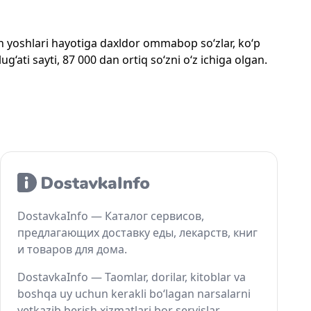
mon yoshlari hayotiga daxldor ommabop so‘zlar, ko‘p
‘ati sayti, 87 000 dan ortiq so‘zni o‘z ichiga olgan.
DostavkaInfo — Каталог сервисов,
предлагающих доставку еды, лекарств, книг
и товаров для дома.
DostavkaInfo — Taomlar, dorilar, kitoblar va
boshqa uy uchun kerakli bo‘lagan narsalarni
yetkazib berish xizmatlari bor servislar.