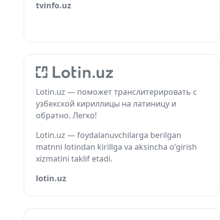
tvinfo.uz
Lotin.uz — поможет транслитерировать с
узбекской кириллицы на латиницу и
обратно. Легко!
Lotin.uz — foydalanuvchilarga berilgan
matnni lotindan kirillga va aksincha o‘girish
xizmatini taklif etadi.
lotin.uz