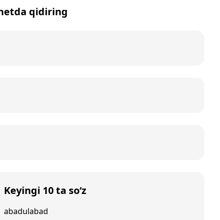
rnetda qidiring
Keyingi 10 ta so‘z
abadulabad