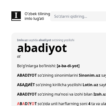
O‘zbek tilining
imlo lug‘ati
Imlo.uz
saytida
abadiyot
so‘zining yozilishi
abadiyot
ot
Bo‘g‘inlarga bo‘linishi:
[a-ba-di-yot]
ABADIYOT
so‘zining sinonimlarini
Sinonim.uz
say
АБАДИЁТ
so‘zining kirillcha yozilishi
Lotin.uz
sayt
ABADIYOT
so‘zining ma’nosi va izohi bilan
Izoh.u
A
B
A
D
I
Y
O
T
so‘zida unli harflarning soni
4
ta va ula