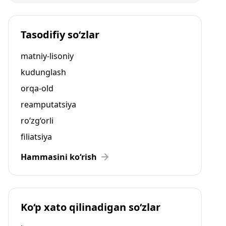
Tasodifiy so‘zlar
matniy-lisoniy
kudunglash
orqa-old
reamputatsiya
ro‘zg‘orli
filiatsiya
Hammasini ko‘rish
Ko‘p xato qilinadigan so‘zlar