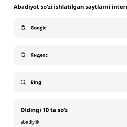
Abadiyot so‘zi ishlatilgan saytlarni inte
Google
Яндекс
Bing
Oldingi 10 ta so‘z
abadiylik