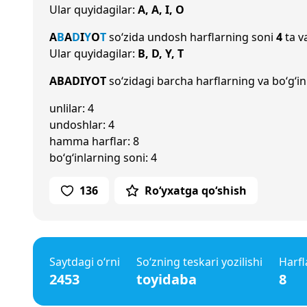
Ular quyidagilar:
A, A, I, O
A
B
A
D
I
Y
O
T
so‘zida undosh harflarning soni
4
ta v
Ular quyidagilar:
B, D, Y, T
ABADIYOT
so‘zidagi barcha harflarning va bo‘g‘in
unlilar: 4
undoshlar: 4
hamma harflar: 8
bo‘g‘inlarning soni: 4
136
Ro‘yxatga qo‘shish
Saytdagi o‘rni
So‘zning teskari yozilishi
Harfl
2453
toyidaba
8