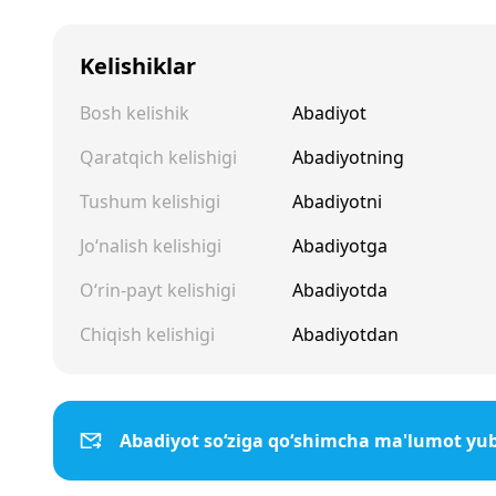
Kelishiklar
Bosh kelishik
Abadiyot
Qaratqich kelishigi
Abadiyotning
Tushum kelishigi
Abadiyotni
Jo‘nalish kelishigi
Abadiyotga
O‘rin-payt kelishigi
Abadiyotda
Chiqish kelishigi
Abadiyotdan
Abadiyot so‘ziga qo‘shimcha ma'lumot yu