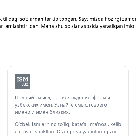
zbek tilidagi so‘zlardan tarkib topgan. Saytimizda hozirgi za
 jamlashtirilgan. Mana shu so‘zlar asosida yaratilgan imlo lug
Полный смысл, происхождение, формы
узбекских имён. Узнайте смысл своего
имени и имён близких.
O‘zbek Ismlarning to‘liq, batafsil ma’nosi, kelib
chiqishi, shakllari. O‘zingiz va yaqinlaringizni