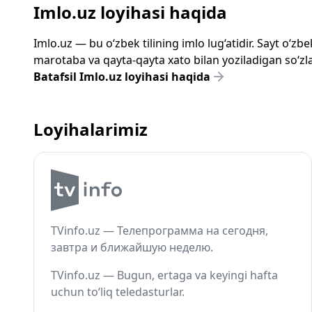
Imlo.uz loyihasi haqida
Imlo.uz — bu o‘zbek tilining imlo lug‘atidir. Sayt o‘
marotaba va qayta-qayta xato bilan yoziladigan so‘zlar
Batafsil Imlo.uz loyihasi haqida
Loyihalarimiz
TVinfo.uz — Телепрограмма на сегодня,
завтра и ближайшую неделю.
TVinfo.uz — Bugun, ertaga va keyingi hafta
uchun to‘liq teledasturlar.