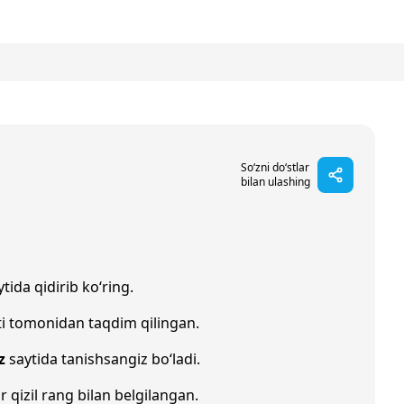
So‘zni do‘stlar
bilan ulashing
tida qidirib ko‘ring.
i tomonidan taqdim qilingan.
z
saytida tanishsangiz bo‘ladi.
r qizil rang bilan belgilangan.