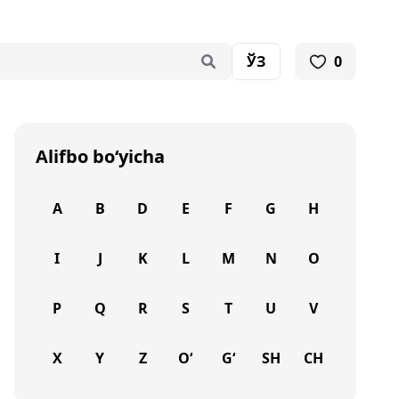
ЎЗ
0
Alifbo bo‘yicha
A
B
D
E
F
G
H
I
J
K
L
M
N
O
P
Q
R
S
T
U
V
X
Y
Z
O‘
G‘
SH
CH