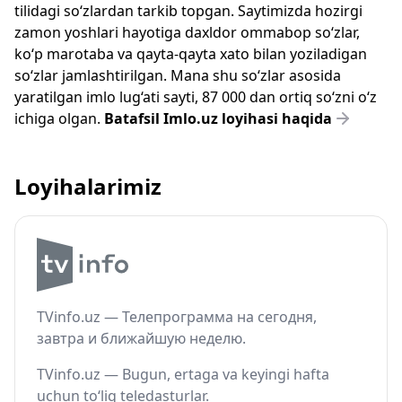
tilidagi so‘zlardan tarkib topgan. Saytimizda hozirgi
zamon yoshlari hayotiga daxldor ommabop so‘zlar,
ko‘p marotaba va qayta-qayta xato bilan yoziladigan
so‘zlar jamlashtirilgan. Mana shu so‘zlar asosida
yaratilgan imlo lug‘ati sayti, 87 000 dan ortiq so‘zni o‘z
ichiga olgan.
Batafsil Imlo.uz loyihasi haqida
Loyihalarimiz
TVinfo.uz — Телепрограмма на сегодня,
завтра и ближайшую неделю.
TVinfo.uz — Bugun, ertaga va keyingi hafta
uchun to‘liq teledasturlar.