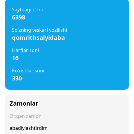
Saytdagi o‘rni
6398
So‘zning teskari yozilishi
qomrithsalyidaba
Harflar soni
16
Ko‘rishlar soni
330
Zamonlar
O‘tgan zamon
abadiylashtirdim