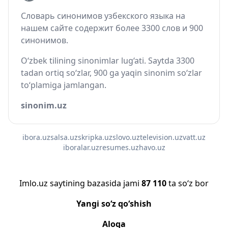
Словарь синонимов узбекского языка на
нашем сайте содержит более 3300 слов и 900
синонимов.
O‘zbek tilining sinonimlar lug‘ati. Saytda 3300
tadan ortiq so‘zlar, 900 ga yaqin sinonim so‘zlar
to‘plamiga jamlangan.
sinonim.uz
ibora.uz
salsa.uz
skripka.uz
slovo.uz
television.uz
vatt.uz
iboralar.uz
resumes.uz
havo.uz
Imlo.uz saytining bazasida jami
87 110
ta so‘z bor
Yangi so‘z qo‘shish
Aloqa