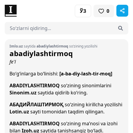
ЎЗ
0
Imlo.uz
saytida
abadiylashtirmoq
so‘zining yozilishi
abadiylashtirmoq
fe'l
Bo‘g‘inlarga bo‘linishi:
[a-ba-diy-lash-tir-moq]
ABADIYLASHTIRMOQ
so‘zining sinonimlarini
Sinonim.uz
saytida qidirib ko‘ring.
АБАДИЙЛАШТИРМОҚ
so‘zining kirillcha yozilishi
Lotin.uz
sayti tomonidan taqdim qilingan.
ABADIYLASHTIRMOQ
so‘zining ma’nosi va izohi
bilan
Izoh.uz
saytida tanishsangiz bo‘ladi.