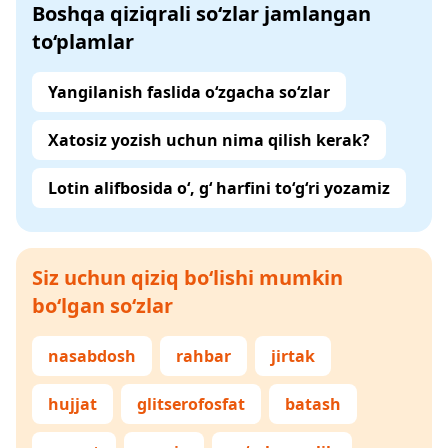
Boshqa qiziqrali so‘zlar jamlangan
to‘plamlar
Yangilanish faslida o‘zgacha so‘zlar
Xatosiz yozish uchun nima qilish kerak?
Lotin alifbosida o‘, g‘ harfini to‘g‘ri yozamiz
Siz uchun qiziq bo‘lishi mumkin
bo‘lgan so‘zlar
nasabdosh
rahbar
jirtak
hujjat
glitserofosfat
batash