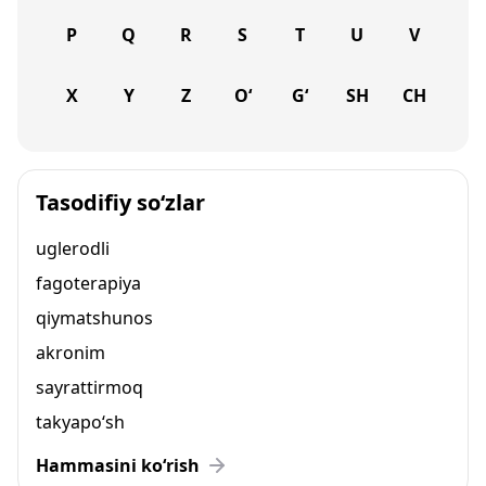
P
Q
R
S
T
U
V
X
Y
Z
O‘
G‘
SH
CH
Tasodifiy so‘zlar
uglerodli
fagoterapiya
qiymatshunos
akronim
sayrattirmoq
takyapo‘sh
Hammasini ko‘rish