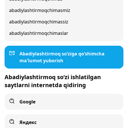
abadiylashtirmoqchimasmiz
abadiylashtirmoqchimassiz
abadiylashtirmoqchimaslar
Abadiylashtirmoq so‘ziga qo‘shimcha
ma'lumot yuborish
Abadiylashtirmoq so‘zi ishlatilgan
saytlarni internetda qidiring
Google
Яндекс