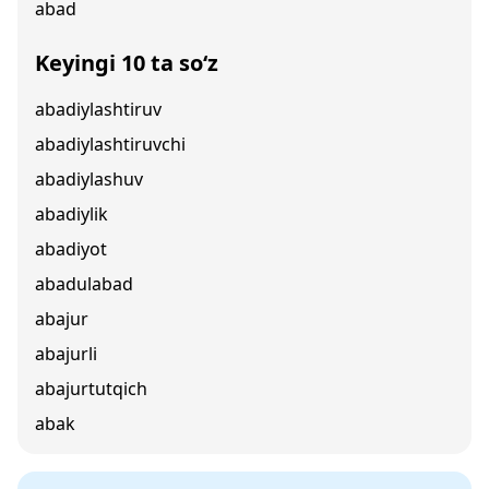
abad
Keyingi 10 ta so‘z
abadiylashtiruv
abadiylashtiruvchi
abadiylashuv
abadiylik
abadiyot
abadulabad
abajur
abajurli
abajurtutqich
abak