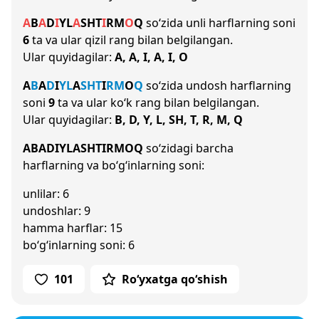
A
B
A
D
I
Y
L
A
SH
T
I
R
M
O
Q
so‘zida unli harflarning soni
6
ta va ular qizil rang bilan belgilangan.
Ular quyidagilar:
A, A, I, A, I, O
A
B
A
D
I
Y
L
A
SH
T
I
R
M
O
Q
so‘zida undosh harflarning
soni
9
ta va ular ko‘k rang bilan belgilangan.
Ular quyidagilar:
B, D, Y, L, SH, T, R, M, Q
ABADIYLASHTIRMOQ
so‘zidagi barcha
harflarning va bo‘g‘inlarning soni:
unlilar: 6
undoshlar: 9
hamma harflar: 15
bo‘g‘inlarning soni: 6
101
Ro‘yxatga qo‘shish