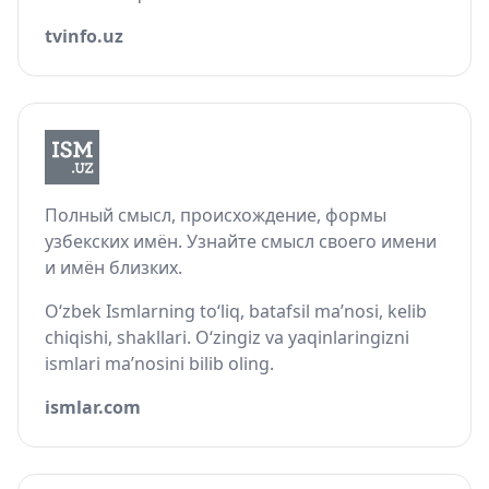
tvinfo.uz
Полный смысл, происхождение, формы
узбекских имён. Узнайте смысл своего имени
и имён близких.
O‘zbek Ismlarning to‘liq, batafsil ma’nosi, kelib
chiqishi, shakllari. O‘zingiz va yaqinlaringizni
ismlari ma’nosini bilib oling.
ismlar.com