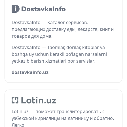
DostavkaInfo — Каталог сервисов,
предлагающих доставку еды, лекарств, книг и
товаров для дома.
DostavkaInfo — Taomlar, dorilar, kitoblar va
boshqa uy uchun kerakli bo‘lagan narsalarni
yetkazib berish xizmatlari bor servislar.
dostavkainfo.uz
Lotin.uz — поможет транслитерировать с
узбекской кириллицы на латиницу и обратно.
Легко!