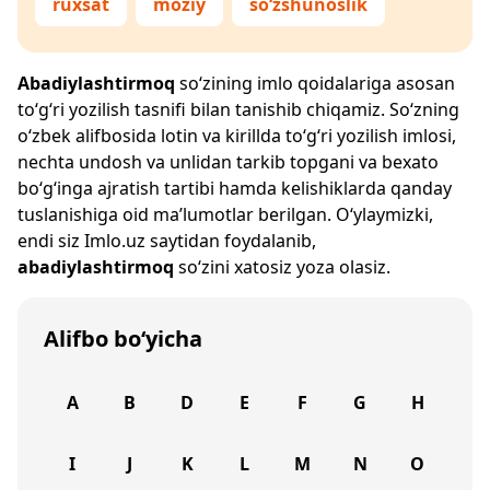
ruxsat
moziy
so‘zshunoslik
Abadiylashtirmoq
so‘zining imlo qoidalariga asosan
to‘g‘ri yozilish tasnifi bilan tanishib chiqamiz. So‘zning
o‘zbek alifbosida lotin va kirillda to‘g‘ri yozilish imlosi,
nechta undosh va unlidan tarkib topgani va bexato
bo‘g‘inga ajratish tartibi hamda kelishiklarda qanday
tuslanishiga oid ma’lumotlar berilgan. O‘ylaymizki,
endi siz
Imlo.uz
saytidan foydalanib,
abadiylashtirmoq
so‘zini xatosiz yoza olasiz.
Alifbo bo‘yicha
A
B
D
E
F
G
H
I
J
K
L
M
N
O