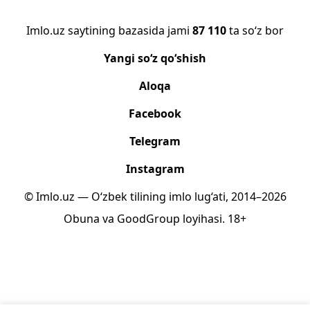
Imlo.uz saytining bazasida jami
87 110
ta so‘z bor
Yangi so‘z qo‘shish
Aloqa
Facebook
Telegram
Instagram
© Imlo.uz — O‘zbek tilining imlo lug‘ati, 2014–2026
Obuna
va
GoodGroup
loyihasi.
18+