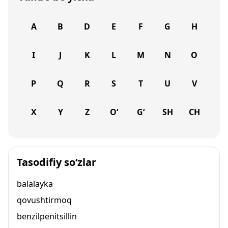
A
B
D
E
F
G
H
I
J
K
L
M
N
O
P
Q
R
S
T
U
V
X
Y
Z
O‘
G‘
SH
CH
Tasodifiy so‘zlar
balalayka
qovushtirmoq
benzilpenitsillin