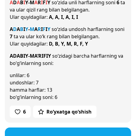
A
D
A
B
I
Y
-
M
A
R
I
F
I
Y
so‘zida unli harflarning soni
6
ta
va ular qizil rang bilan belgilangan.
Ular quyidagilar:
A, A, I, A, I, I
A
D
A
B
I
Y
-
M
A
R
I
F
I
Y
so‘zida undosh harflarning soni
7
ta va ular ko‘k rang bilan belgilangan.
Ular quyidagilar:
D, B, Y, M, R, F, Y
ADABIY-MA’RIFIY
so‘zidagi barcha harflarning va
bo‘g‘inlarning soni:
unlilar: 6
undoshlar: 7
hamma harflar: 13
bo‘g‘inlarning soni: 6
6
Ro‘yxatga qo‘shish