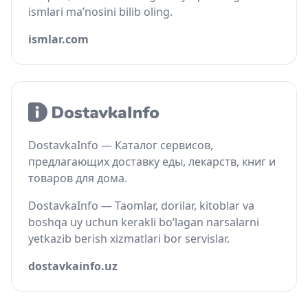
ismlari ma’nosini bilib oling.
ismlar.com
DostavkaInfo — Каталог сервисов,
предлагающих доставку еды, лекарств, книг и
товаров для дома.
DostavkaInfo — Taomlar, dorilar, kitoblar va
boshqa uy uchun kerakli bo‘lagan narsalarni
yetkazib berish xizmatlari bor servislar.
dostavkainfo.uz