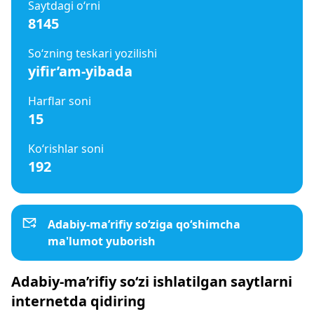
Saytdagi o‘rni
8145
So‘zning teskari yozilishi
yifir’am-yibada
Harflar soni
15
Ko‘rishlar soni
192
Adabiy-ma’rifiy so‘ziga qo‘shimcha
ma'lumot yuborish
Adabiy-ma’rifiy so‘zi ishlatilgan saytlarni
internetda qidiring