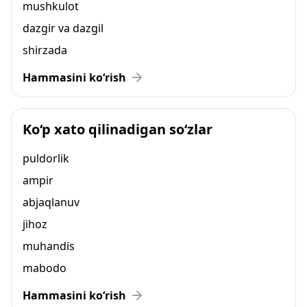
mushkulot
dazgir va dazgil
shirzada
Hammasini ko‘rish
Ko‘p xato qilinadigan so‘zlar
puldorlik
ampir
abjaqlanuv
jihoz
muhandis
mabodo
Hammasini ko‘rish