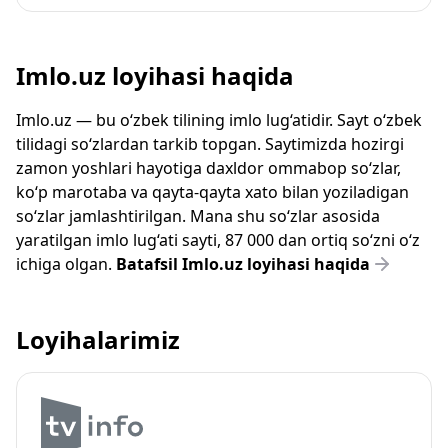
Imlo.uz loyihasi haqida
Imlo.uz — bu o‘zbek tilining imlo lug‘atidir. Sayt o‘zbek
tilidagi so‘zlardan tarkib topgan. Saytimizda hozirgi
zamon yoshlari hayotiga daxldor ommabop so‘zlar,
ko‘p marotaba va qayta-qayta xato bilan yoziladigan
so‘zlar jamlashtirilgan. Mana shu so‘zlar asosida
yaratilgan imlo lug‘ati sayti, 87 000 dan ortiq so‘zni o‘z
ichiga olgan.
Batafsil Imlo.uz loyihasi haqida
Loyihalarimiz