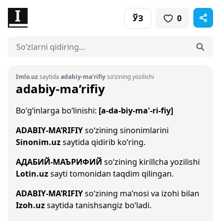
ЎЗ
0
Imlo.uz
saytida
adabiy-ma’rifiy
so‘zining yozilishi
adabiy-ma’rifiy
Bo‘g‘inlarga bo‘linishi:
[a-da-biy-ma'-ri-fiy]
ADABIY-MA’RIFIY
so‘zining sinonimlarini
Sinonim.uz
saytida qidirib ko‘ring.
АДАБИЙ-МАЪРИФИЙ
so‘zining kirillcha yozilishi
Lotin.uz
sayti tomonidan taqdim qilingan.
ADABIY-MA’RIFIY
so‘zining ma’nosi va izohi bilan
Izoh.uz
saytida tanishsangiz bo‘ladi.