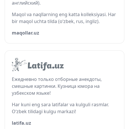
английский).
Maqol va naqllarning eng katta kolleksiyasi. Har
bir maqol uchta tilda (o‘zbek, rus, ingliz).
maqollar.uz
Ежедневно только отборные анекдоты,
смешные картинки. Кузница юмора на
узбекском языке!
Har kuni eng sara latifalar va kulguli rasmlar.
O‘zbek tilidagi kulgu markazi!
latifa.uz