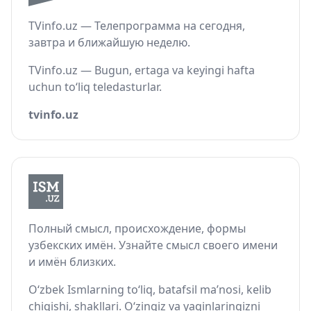
TVinfo.uz — Телепрограмма на сегодня,
завтра и ближайшую неделю.
TVinfo.uz — Bugun, ertaga va keyingi hafta
uchun to‘liq teledasturlar.
tvinfo.uz
Полный смысл, происхождение, формы
узбекских имён. Узнайте смысл своего имени
и имён близких.
O‘zbek Ismlarning to‘liq, batafsil ma’nosi, kelib
chiqishi, shakllari. O‘zingiz va yaqinlaringizni