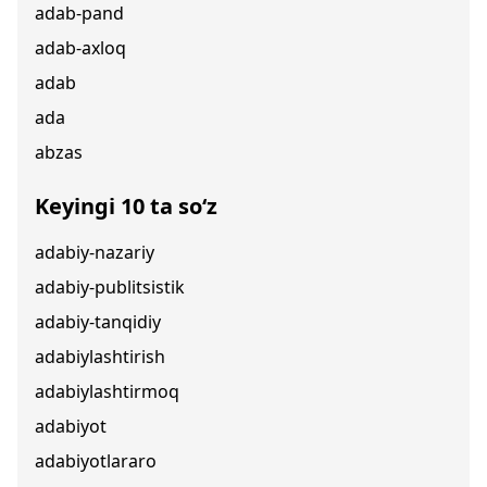
adab-pand
adab-axloq
adab
ada
abzas
Keyingi 10 ta so‘z
adabiy-nazariy
adabiy-publitsistik
adabiy-tanqidiy
adabiylashtirish
adabiylashtirmoq
adabiyot
adabiyotlararo