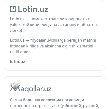
Lotin.uz — поможет транслитерировать с
узбекской кириллицы на латиницу и обратно.
Легко!
Lotin.uz — foydalanuvchilarga berilgan matnni
lotindan kirillga va aksincha o‘girish xizmatini
taklif etadi.
lotin.uz
Самая большая коллекция пословиц и
поговорок на трёх языках (узбекский, русский,