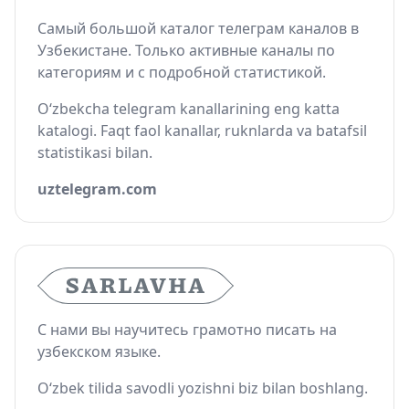
Самый большой каталог телеграм каналов в
Узбекистане. Только активные каналы по
категориям и с подробной статистикой.
O‘zbekcha telegram kanallarining eng katta
katalogi. Faqt faol kanallar, ruknlarda va batafsil
statistikasi bilan.
uztelegram.com
С нами вы научитесь грамотно писать на
узбекском языке.
O‘zbek tilida savodli yozishni biz bilan boshlang.