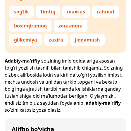
sog‘lik
timtiq
maxsus
rahmat
bosinqiramoq
zora-mora
glikemiya
zaxira
jiqqamush
Adabiy-ma’rifiy
so‘zining imlo qoidalariga asosan
to‘g‘ri yozilish tasnifi bilan tanishib chiqamiz. So‘zning
o‘zbek alifbosida lotin va kirillda to‘g‘ri yozilish imlosi,
nechta undosh va unlidan tarkib topgani va bexato
bo‘g‘inga ajratish tartibi hamda kelishiklarda qanday
tuslanishiga oid ma’lumotlar berilgan. O‘ylaymizki,
endi siz
Imlo.uz
saytidan foydalanib,
adabiy-ma’rifiy
so‘zini xatosiz yoza olasiz.
Alifbo bo‘yicha