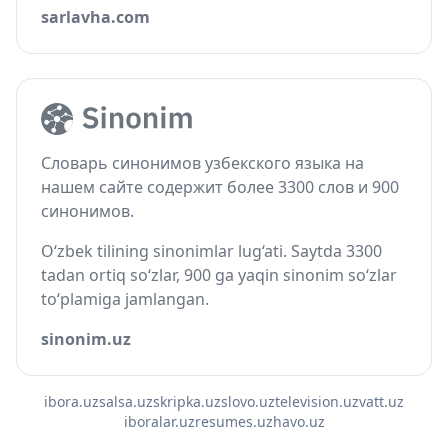
sarlavha.com
Словарь синонимов узбекского языка на
нашем сайте содержит более 3300 слов и 900
синонимов.
O‘zbek tilining sinonimlar lug‘ati. Saytda 3300
tadan ortiq so‘zlar, 900 ga yaqin sinonim so‘zlar
to‘plamiga jamlangan.
sinonim.uz
ibora.uz
salsa.uz
skripka.uz
slovo.uz
television.uz
vatt.uz
iboralar.uz
resumes.uz
havo.uz