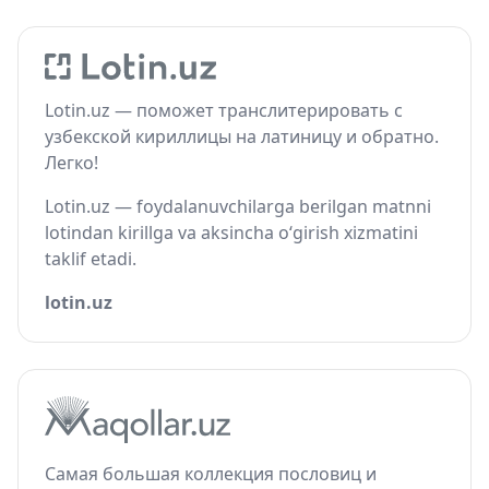
Lotin.uz — поможет транслитерировать с
узбекской кириллицы на латиницу и обратно.
Легко!
Lotin.uz — foydalanuvchilarga berilgan matnni
lotindan kirillga va aksincha o‘girish xizmatini
taklif etadi.
lotin.uz
Самая большая коллекция пословиц и