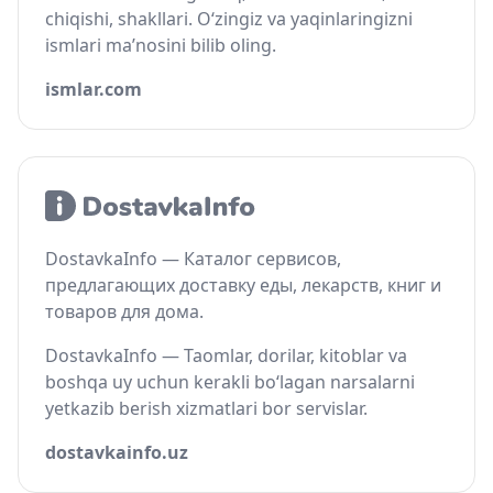
chiqishi, shakllari. O‘zingiz va yaqinlaringizni
ismlari ma’nosini bilib oling.
ismlar.com
DostavkaInfo — Каталог сервисов,
предлагающих доставку еды, лекарств, книг и
товаров для дома.
DostavkaInfo — Taomlar, dorilar, kitoblar va
boshqa uy uchun kerakli bo‘lagan narsalarni
yetkazib berish xizmatlari bor servislar.
dostavkainfo.uz