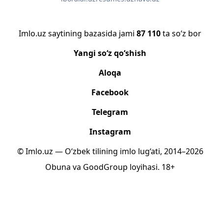
Imlo.uz saytining bazasida jami
87 110
ta so‘z bor
Yangi so‘z qo‘shish
Aloqa
Facebook
Telegram
Instagram
© Imlo.uz — O‘zbek tilining imlo lug‘ati, 2014–2026
Obuna
va
GoodGroup
loyihasi.
18+