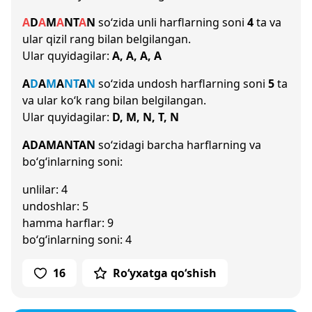
A
D
A
M
A
N
T
A
N
so‘zida unli harflarning soni
4
ta va
ular qizil rang bilan belgilangan.
Ular quyidagilar:
A, A, A, A
A
D
A
M
A
N
T
A
N
so‘zida undosh harflarning soni
5
ta
va ular ko‘k rang bilan belgilangan.
Ular quyidagilar:
D, M, N, T, N
ADAMANTAN
so‘zidagi barcha harflarning va
bo‘g‘inlarning soni:
unlilar: 4
undoshlar: 5
hamma harflar: 9
bo‘g‘inlarning soni: 4
16
Ro‘yxatga qo‘shish