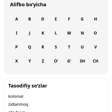
Alifbo bo‘yicha
A
B
D
E
F
G
H
I
J
K
L
M
N
O
P
Q
R
S
T
U
V
X
Y
Z
O‘
G‘
SH
CH
Tasodifiy so‘zlar
kolonial
zidlanmoq