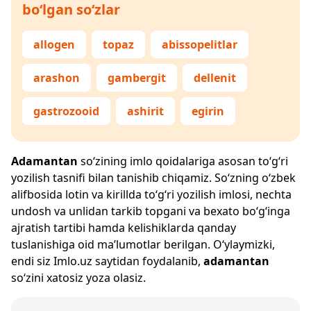
bo‘lgan so‘zlar
allogen
topaz
abissopelitlar
arashon
gambergit
dellenit
gastrozooid
ashirit
egirin
Adamantan
so‘zining imlo qoidalariga asosan to‘g‘ri
yozilish tasnifi bilan tanishib chiqamiz. So‘zning o‘zbek
alifbosida lotin va kirillda to‘g‘ri yozilish imlosi, nechta
undosh va unlidan tarkib topgani va bexato bo‘g‘inga
ajratish tartibi hamda kelishiklarda qanday
tuslanishiga oid ma’lumotlar berilgan. O‘ylaymizki,
endi siz
Imlo.uz
saytidan foydalanib,
adamantan
so‘zini xatosiz yoza olasiz.