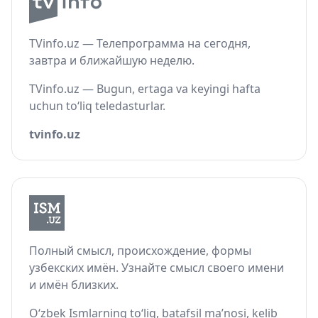
TVinfo.uz — Телепрограмма на сегодня,
завтра и ближайшую неделю.
TVinfo.uz — Bugun, ertaga va keyingi hafta
uchun to‘liq teledasturlar.
tvinfo.uz
Полный смысл, происхождение, формы
узбекских имён. Узнайте смысл своего имени
и имён близких.
O‘zbek Ismlarning to‘liq, batafsil ma’nosi, kelib