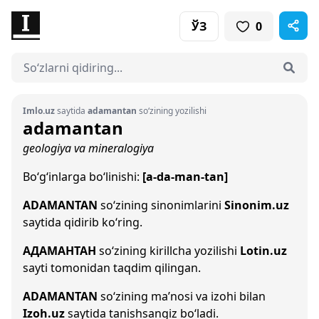
ЎЗ
0
Imlo.uz
saytida
adamantan
so‘zining yozilishi
adamantan
geologiya va mineralogiya
Bo‘g‘inlarga bo‘linishi:
[a-da-man-tan]
ADAMANTAN
so‘zining sinonimlarini
Sinonim.uz
saytida qidirib ko‘ring.
АДАМАНТАН
so‘zining kirillcha yozilishi
Lotin.uz
sayti tomonidan taqdim qilingan.
ADAMANTAN
so‘zining ma’nosi va izohi bilan
Izoh.uz
saytida tanishsangiz bo‘ladi.