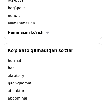
ota-buva
bog‘-poliz
nuhuft
allaqanaqasiga
Hammasini ko‘rish
Ko‘p xato qilinadigan so‘zlar
hurmat
har
akroteriy
qadr-qimmat
abduktor
abdominal