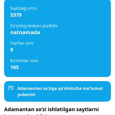
Saytdagi o‘rni
5379
So‘zning teskari yozilishi
natnamada
Harflar soni
9
Ko‘rishlar soni
165
Adamantan so‘ziga qo‘shimcha ma'lumot
yuborish
Adamantan so‘zi ishlatilgan saytlarni