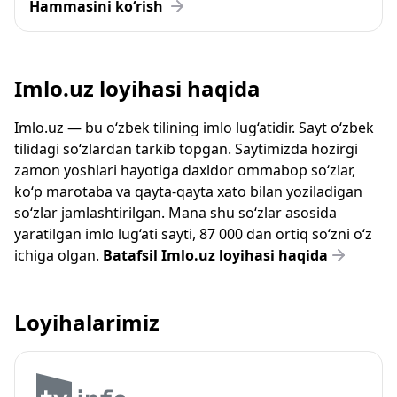
Hammasini ko‘rish
Imlo.uz loyihasi haqida
Imlo.uz — bu o‘zbek tilining imlo lug‘atidir. Sayt o‘zbek
tilidagi so‘zlardan tarkib topgan. Saytimizda hozirgi
zamon yoshlari hayotiga daxldor ommabop so‘zlar,
ko‘p marotaba va qayta-qayta xato bilan yoziladigan
so‘zlar jamlashtirilgan. Mana shu so‘zlar asosida
yaratilgan imlo lug‘ati sayti, 87 000 dan ortiq so‘zni o‘z
ichiga olgan.
Batafsil Imlo.uz loyihasi haqida
Loyihalarimiz