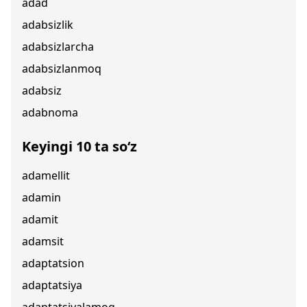
adad
adabsizlik
adabsizlarcha
adabsizlanmoq
adabsiz
adabnoma
Keyingi 10 ta so‘z
adamellit
adamin
adamit
adamsit
adaptatsion
adaptatsiya