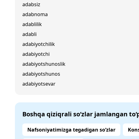
adabsiz
adabnoma
adablilik
adabli
adabiyotchilik
adabiyotchi
adabiyotshunoslik
adabiyotshunos
adabiyotsevar
Boshqa qiziqrali so‘zlar jamlangan to
Nafsoniyatimizga tegadigan so‘zlar
Kons