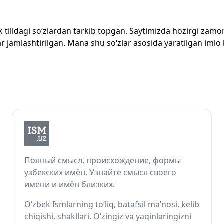
zbek tilidagi so‘zlardan tarkib topgan. Saytimizda hozirgi za
 jamlashtirilgan. Mana shu so‘zlar asosida yaratilgan imlo lug
Полный смысл, происхождение, формы
узбекских имён. Узнайте смысл своего
имени и имён близких.
O‘zbek Ismlarning to‘liq, batafsil ma’nosi, kelib
chiqishi, shakllari. O‘zingiz va yaqinlaringizni