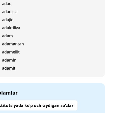
adad
adadsiz
adajio
adaktiliya
adam
adamantan
adamellit
adamin
adamit
‘plamlar
titutsiyada ko‘p uchraydigan so‘zlar